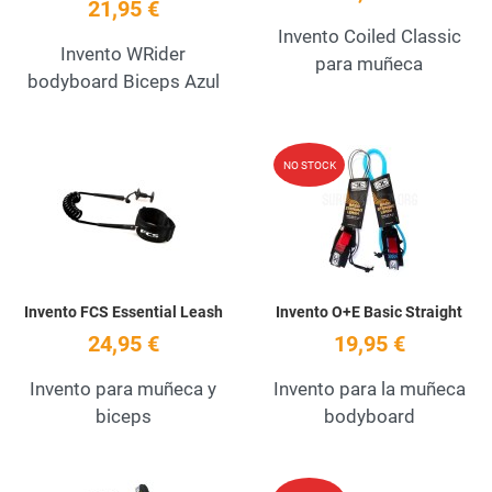
21,95 €
Invento Coiled Classic
Invento WRider
para muñeca
bodyboard Biceps Azul
Add to Wishlist
A
NO STOCK
Quick View
Q
Invento FCS Essential Leash
Invento O+E Basic Straight
24,95 €
19,95 €
Invento para muñeca y
Invento para la muñeca
biceps
bodyboard
Add to Wishlist
A