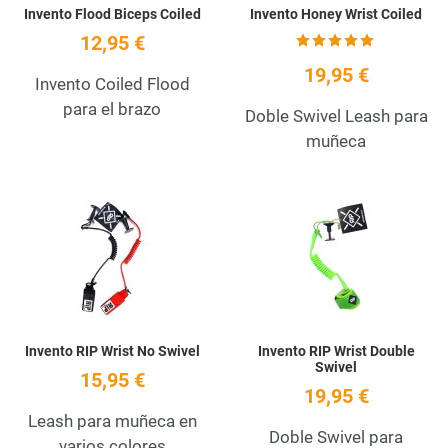
Invento Flood Biceps Coiled
Invento Honey Wrist Coiled
12,95 €
19,95 €
Invento Coiled Flood
para el brazo
Doble Swivel Leash para
muñeca
Add to Wishlist
A
Quick View
Q
Invento RIP Wrist No Swivel
Invento RIP Wrist Double
Swivel
15,95 €
19,95 €
Leash para muñeca en
Doble Swivel para
varios colores