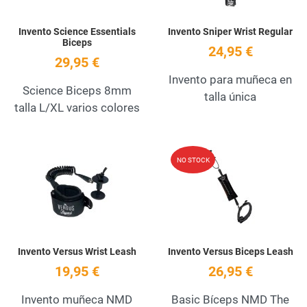
Invento Science Essentials
Invento Sniper Wrist Regular
Biceps
24,95 €
29,95 €
Invento para muñeca en
Science Biceps 8mm
talla única
talla L/XL varios colores
Add to Wishlist
A
NO STOCK
Quick View
Q
Invento Versus Wrist Leash
Invento Versus Biceps Leash
19,95 €
26,95 €
Invento muñeca NMD
Basic Bíceps NMD The