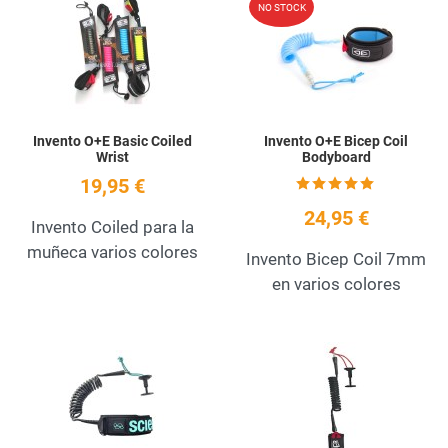
NO STOCK
Quick View
Q
Invento O+E Basic Coiled
Invento O+E Bicep Coil
Wrist
Bodyboard
19,95 €
24,95 €
Invento Coiled para la
muñeca varios colores
Invento Bicep Coil 7mm
en varios colores
Add to Wishlist
A
Quick View
Q