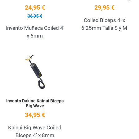
24,95 €
29,95 €
36,95 €
Coiled Biceps 4' x
Invento Muñeca Coiled 4'
6.25mm Talla S y M
x 6mm
Add to Wishlist
Quick View
Invento Dakine Kainui Biceps
Big Wave
34,95 €
Kainui Big Wave Coiled
Biceps 4' x 8mm