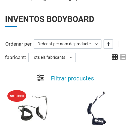
INVENTOS BODYBOARD
Ordenar per
+/-
Ordenat per nom de producte
Grid
Li
fabricant:
Tots els fabricants
Filtrar productes
Add to Wishlist
A
NO STOCK
Quick View
Q