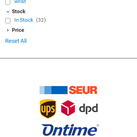
wrist
Stock
In Stock
(32)
Price
Reset All