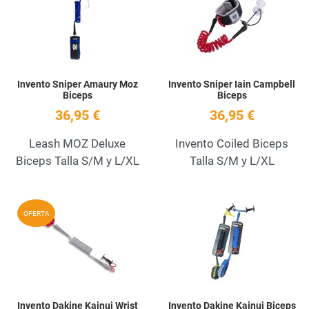
Quick View
Q
Invento Sniper Amaury Moz
Invento Sniper Iain Campbell
Biceps
Biceps
36,95 €
36,95 €
Leash MOZ Deluxe
Invento Coiled Biceps
Biceps Talla S/M y L/XL
Talla S/M y L/XL
Add to Wishlist
A
OFERTA
Quick View
Q
Invento Dakine Kainui Wrist
Invento Dakine Kainui Biceps