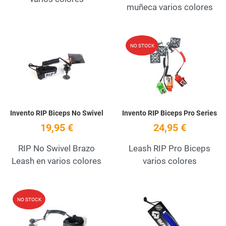
muñeca varios colores
Add to Wishlist
A
NO STOCK
Quick View
Q
Invento RIP Biceps No Swivel
Invento RIP Biceps Pro Series
19,95 €
24,95 €
RIP No Swivel Brazo
Leash RIP Pro Biceps
Leash en varios colores
varios colores
Add to Wishlist
A
NO STOCK
Quick View
Q