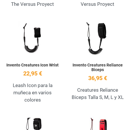
The Versus Proyect
Versus Proyect
Add to Wishlist
A
Quick View
Q
Invento Creatures Icon Wrist
Invento Creatures Reliance
Biceps
22,95 €
36,95 €
Leash Icon para la
Creatures Reliance
muñeca en varios
Biceps Talla S, M, L y XL
colores
Add to Wishlist
A