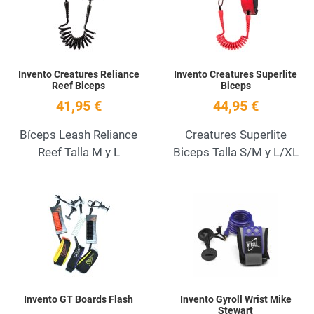
Quick View
Q
Invento Creatures Reliance
Invento Creatures Superlite
Reef Biceps
Biceps
41,95 €
44,95 €
Bíceps Leash Reliance
Creatures Superlite
Reef Talla M y L
Biceps Talla S/M y L/XL
Add to Wishlist
A
Quick View
Q
Invento GT Boards Flash
Invento Gyroll Wrist Mike
Stewart