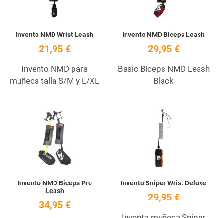
Invento NMD Wrist Leash
Invento NMD Biceps Leash
21,95 €
29,95 €
Invento NMD para
Basic Bíceps NMD Leash
muñeca talla S/M y L/XL
Black
Add to Wishlist
A
Quick View
Q
Invento NMD Biceps Pro
Invento Sniper Wrist Deluxe
Leash
29,95 €
34,95 €
Invento muñeca Sniper