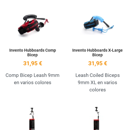
Add to Wishlist
A
Quick View
Q
Invento Hubboards Comp
Invento Hubboards X-Large
Bicep
Bicep
31,95 €
31,95 €
Comp Bicep Leash 9mm
Leash Coiled Biceps
en varios colores
9mm XL en varios
colores
Add to Wishlist
A
Quick View
Q