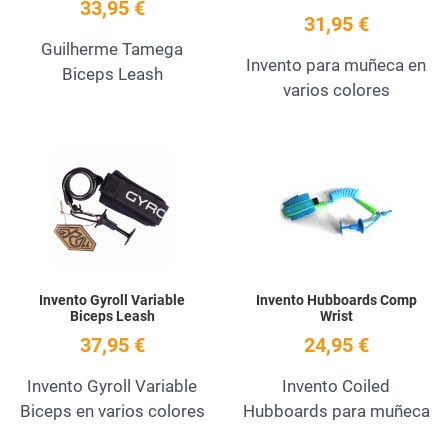
33,95 €
31,95 €
Guilherme Tamega
Invento para muñeca en
Biceps Leash
varios colores
Add to Wishlist
A
Quick View
Q
Invento Gyroll Variable
Invento Hubboards Comp
Biceps Leash
Wrist
37,95 €
24,95 €
Invento Gyroll Variable
Invento Coiled
Biceps en varios colores
Hubboards para muñeca