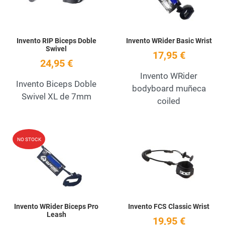
Invento RIP Biceps Doble
Invento WRider Basic Wrist
Swivel
17,95 €
24,95 €
Invento WRider
Invento Biceps Doble
bodyboard muñeca
Swivel XL de 7mm
coiled
Add to Wishlist
A
NO STOCK
Quick View
Q
Invento WRider Biceps Pro
Invento FCS Classic Wrist
Leash
19,95 €