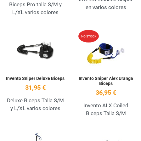
Biceps Pro talla S/M y
en varios colores
L/XL varios colores
Add to Wishlist
A
NO STOCK
Quick View
Q
Invento Sniper Deluxe Biceps
Invento Sniper Alex Uranga
Biceps
31,95 €
36,95 €
Deluxe Biceps Talla S/M
Invento ALX Coiled
y L/XL varios colores
Biceps Talla S/M
Add to Wishlist
A