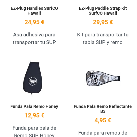
EZ-Plug Handles SurfCO
EZ-Plug Paddle Strap Kit
Hawaii
SurfCO Hawaii
24,95 €
29,95 €
Asa adhesiva para
Kit para transportar tu
transportar tu SUP
tabla SUP y remo
Add to Wishlist
A
Quick View
Q
Funda Pala Remo Honey
Funda Pala Remo Reflectante
B3
12,95 €
4,95 €
Funda para pala de
Funda para remos de
Remo SUP Honey