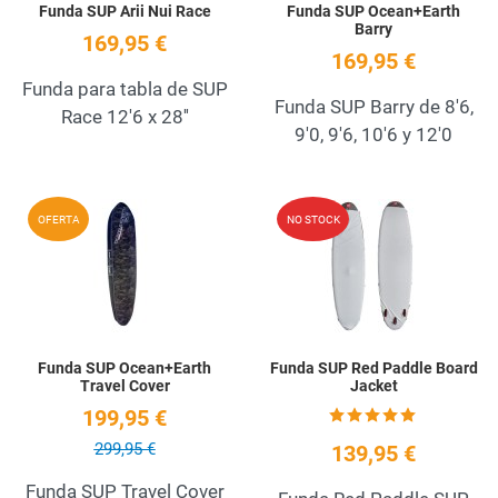
Funda SUP Arii Nui Race
Funda SUP Ocean+Earth
Barry
169,95 €
169,95 €
Funda para tabla de SUP
Funda SUP Barry de 8'6,
Race 12'6 x 28''
9'0, 9'6, 10'6 y 12'0
Add to Wishlist
A
OFERTA
NO STOCK
Quick View
Q
Funda SUP Ocean+Earth
Funda SUP Red Paddle Board
Travel Cover
Jacket
199,95 €
299,95 €
139,95 €
Funda SUP Travel Cover