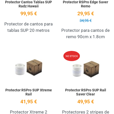
Protector Cantos Tablas SUP
Protector RSPro Edge Saver
Radz Hawaii
Remo
99,95 €
29,95 €
34,95 €
Protector de cantos para
tablas SUP 20 metros
Protector para cantos de
remo 90cm x 1.8cm
Add to Wishlist
A
NO STOCK
Quick View
Q
Protector RSPro SUP Xtreme
Protector RSPro SUP Rail
Rail
Saver Clear
41,95 €
49,95 €
Protector Xtreme 2
Protectores 2 stripes de