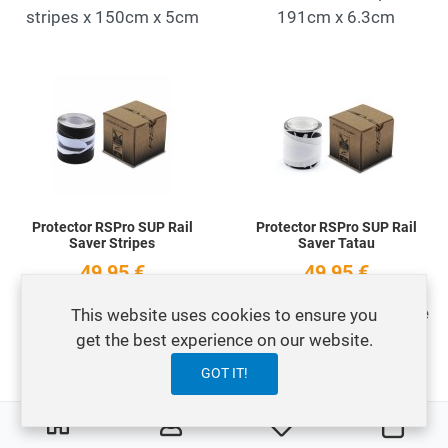
stripes x 150cm x 5cm
191cm x 6.3cm
Add to Wishlist
A
Quick View
Q
Protector RSPro SUP Rail
Protector RSPro SUP Rail
Saver Stripes
Saver Tatau
49,95 €
49,95 €
Protectores 191cm x
Protectores 2 stripes de
This website uses cookies to ensure you
6.3cm varios colores
191cm x 6.3cm
get the best experience on our website.
GOT IT!
Add to Wishlist
A
0
0
My Wishlist
Carre