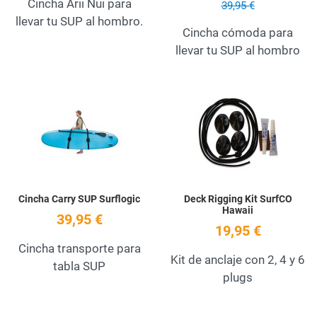
Cincha Arii Nui para
39,95 €
llevar tu SUP al hombro.
Cincha cómoda para
llevar tu SUP al hombro
Add to Wishlist
A
Quick View
Q
Cincha Carry SUP Surflogic
Deck Rigging Kit SurfCO
Hawaii
39,95 €
19,95 €
Cincha transporte para
Kit de anclaje con 2, 4 y 6
tabla SUP
plugs