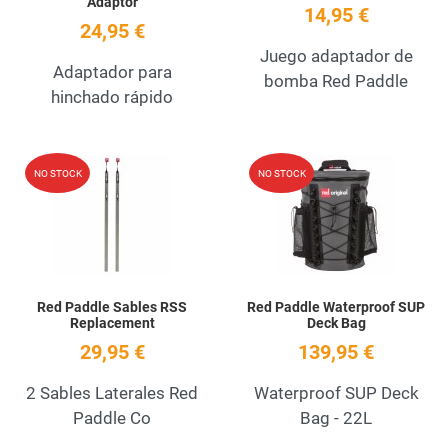
Adaptor
14,95 €
24,95 €
Juego adaptador de
Adaptador para
bomba Red Paddle
hinchado rápido
Add to Wishlist
A
NO STOCK
NO STOCK
Quick View
Q
Red Paddle Sables RSS
Red Paddle Waterproof SUP
Replacement
Deck Bag
29,95 €
139,95 €
2 Sables Laterales Red
Waterproof SUP Deck
Paddle Co
Bag - 22L