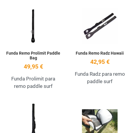
Add to Wishlist
A
Quick View
Q
Funda Remo Prolimit Paddle
Funda Remo Radz Hawaii
Bag
42,95 €
49,95 €
Funda Radz para remo
Funda Prolimit para
paddle surf
remo paddle surf
Add to Wishlist
A
Quick View
Q