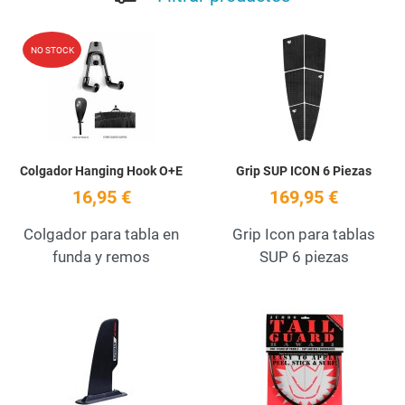
Add to Wishlist
A
NO STOCK
Quick View
Q
Colgador Hanging Hook O+E
Grip SUP ICON 6 Piezas
16,95 €
169,95 €
Colgador para tabla en
Grip Icon para tablas
funda y remos
SUP 6 piezas
Add to Wishlist
A
Quick View
Q