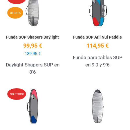
Quick View
Q
OFERTA
Funda SUP Shapers Daylight
Funda SUP Arii Nui Paddle
99,95 €
114,95 €
139,95 €
Funda para tablas SUP
Daylight Shapers SUP en
en 9'0 y 9'6
8'6
Add to Wishlist
A
NO STOCK
Quick View
Q