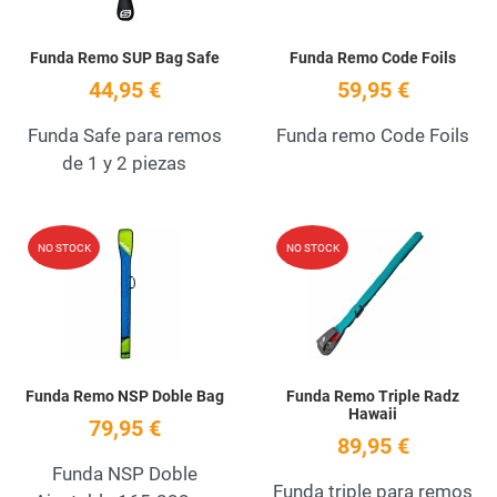
Funda Remo SUP Bag Safe
Funda Remo Code Foils
44,95 €
59,95 €
Funda Safe para remos
Funda remo Code Foils
de 1 y 2 piezas
Add to Wishlist
A
NO STOCK
NO STOCK
Quick View
Q
Funda Remo NSP Doble Bag
Funda Remo Triple Radz
Hawaii
79,95 €
89,95 €
Funda NSP Doble
Funda triple para remos