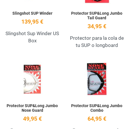
Slingshot SUP Winder
Protector SUP&Long Jumbo
Tail Guard
139,95 €
34,95 €
Slingshot Sup Winder US
Protector para la cola de
Box
tu SUP o longboard
Add to Wishlist
A
Quick View
Q
Protector SUP&Long Jumbo
Protector SUP&Long Jumbo
Nose Guard
Combo
49,95 €
64,95 €