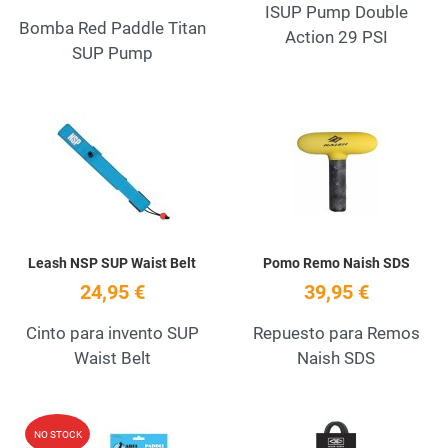
ISUP Pump Double
Bomba Red Paddle Titan
Action 29 PSI
SUP Pump
Add to Wishlist
A
Quick View
Q
Leash NSP SUP Waist Belt
Pomo Remo Naish SDS
24,95 €
39,95 €
Cinto para invento SUP
Repuesto para Remos
Waist Belt
Naish SDS
Add to Wishlist
A
NO STOCK