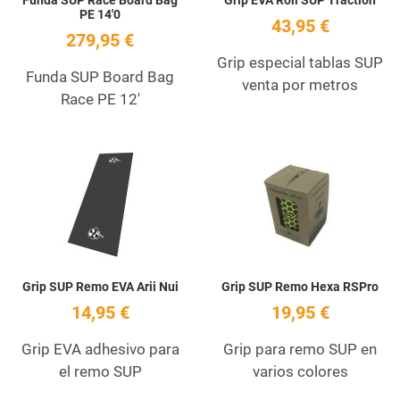
PE 14'0
43,95 €
279,95 €
Grip especial tablas SUP
Funda SUP Board Bag
venta por metros
Race PE 12'
Add to Wishlist
A
Quick View
Q
Grip SUP Remo EVA Arii Nui
Grip SUP Remo Hexa RSPro
14,95 €
19,95 €
Grip EVA adhesivo para
Grip para remo SUP en
el remo SUP
varios colores