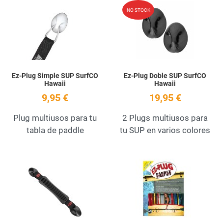
Add to Wishlist
A
NO STOCK
Quick View
Q
Ez-Plug Simple SUP SurfCO
Ez-Plug Doble SUP SurfCO
Hawaii
Hawaii
9,95 €
19,95 €
Plug multiusos para tu
2 Plugs multiusos para
tabla de paddle
tu SUP en varios colores
Add to Wishlist
A
Quick View
Q