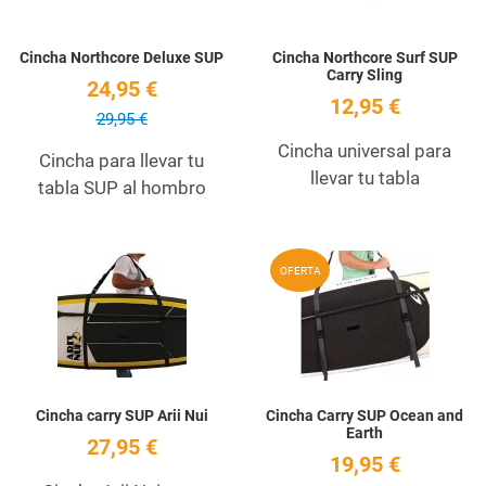
Cincha Northcore Deluxe SUP
Cincha Northcore Surf SUP
Carry Sling
24,95 €
12,95 €
29,95 €
Cincha universal para
Cincha para llevar tu
llevar tu tabla
tabla SUP al hombro
Add to Wishlist
A
OFERTA
Quick View
Q
Cincha carry SUP Arii Nui
Cincha Carry SUP Ocean and
Earth
27,95 €
19,95 €