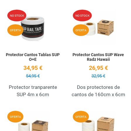
Add to Wishlist
A
NO STOCK
NO STOCK
Quick View
Q
OFERTA
OFERTA
Protector Cantos Tablas SUP
Protector Cantos SUP Wave
O+E
Radz Hawaii
34,95 €
26,95 €
54,95 €
32,95 €
Protector tranparente
Dos protectores de
SUP 4m x 6cm
cantos de 160cm x 6cm
Add to Wishlist
A
OFERTA
OFERTA
Quick View
Q