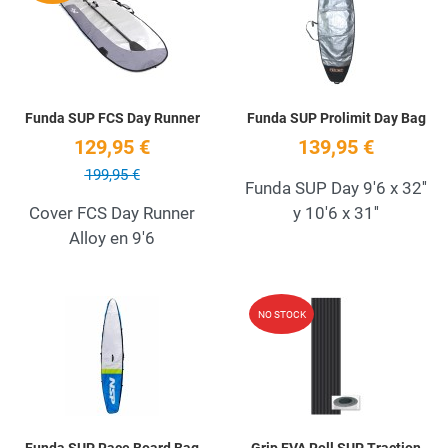
Quick View
Q
Funda SUP FCS Day Runner
Funda SUP Prolimit Day Bag
129,95 €
139,95 €
199,95 €
Funda SUP Day 9'6 x 32''
Cover FCS Day Runner
y 10'6 x 31''
Alloy en 9'6
Add to Wishlist
A
NO STOCK
Quick View
Q
Funda SUP Race Board Bag
Grip EVA Roll SUP Traction