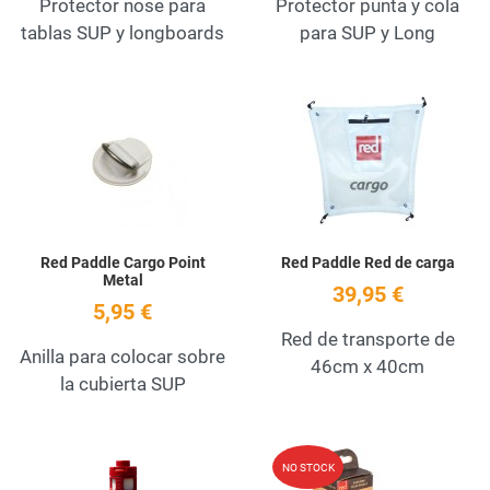
Protector nose para
Protector punta y cola
tablas SUP y longboards
para SUP y Long
Add to Wishlist
A
Quick View
Q
Red Paddle Cargo Point
Red Paddle Red de carga
Metal
39,95 €
5,95 €
Red de transporte de
Anilla para colocar sobre
46cm x 40cm
la cubierta SUP
Add to Wishlist
A
NO STOCK