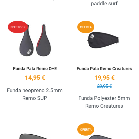
paddle surf
Add to Wishlist
A
NO STOCK
OFERTA
Quick View
Q
Funda Pala Remo O+E
Funda Pala Remo Creatures
14,95 €
19,95 €
29,95 €
Funda neopreno 2.5mm
Remo SUP
Funda Polyester 5mm
Remo Creatures
Add to Wishlist
A
OFERTA