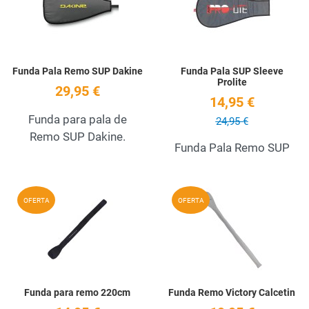
Quick View
Q
Funda Pala Remo SUP Dakine
Funda Pala SUP Sleeve
Prolite
29,95 €
14,95 €
Funda para pala de
24,95 €
Remo SUP Dakine.
Funda Pala Remo SUP
Add to Wishlist
A
OFERTA
OFERTA
Quick View
Q
Funda para remo 220cm
Funda Remo Victory Calcetin