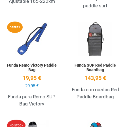
Ajustable 165-222xm
paddle surf
Add to Wishlist
A
OFERTA
Quick View
Q
Funda Remo Victory Paddle
Funda SUP Red Paddle
Bag
Boardbag
19,95 €
143,95 €
29,95 €
Funda con ruedas Red
Funda para Remo SUP
Paddle Boardbag
Bag Victory
Add to Wishlist
A
NO STOCK