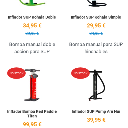
Inflador SUP Kohala Doble
Inflador SUP Kohala Simple
34,95 €
29,95 €
39,95 €
34,95 €
Bomba manual doble
Bomba manual para SUP
acción para SUP
hinchables
Add to Wishlist
A
NO STOCK
NO STOCK
Quick View
Q
Inflador Bomba Red Paddle
Inflador SUP Pump Arii Nui
Titan
39,95 €
99,95 €