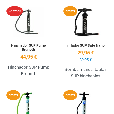
Add to Wishlist
A
NO STOCK
OFERTA
Quick View
Q
Hinchador SUP Pump
Inflador SUP Safe Nano
Brunotti
29,95 €
44,95 €
39,95 €
Hinchador SUP Pump
Bomba manual tablas
Brunotti
SUP hinchables
Add to Wishlist
A
OFERTA
OFERTA
Quick View
Q