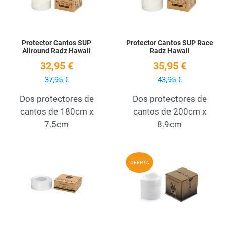
Protector Cantos SUP
Protector Cantos SUP Race
Allround Radz Hawaii
Radz Hawaii
32,95 €
35,95 €
37,95 €
43,95 €
Dos protectores de
Dos protectores de
cantos de 180cm x
cantos de 200cm x
7.5cm
8.9cm
Add to Wishlist
A
OFERTA
Quick View
Q