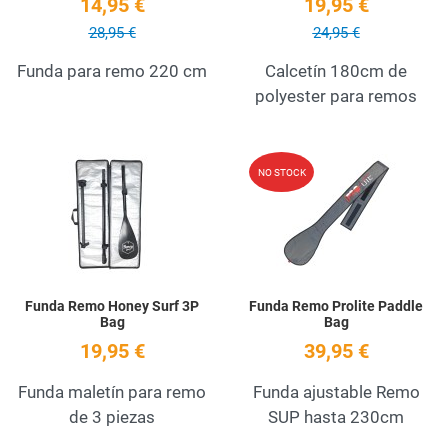
14,95 €
19,95 €
28,95 €
24,95 €
Funda para remo 220 cm
Calcetín 180cm de
polyester para remos
Add to Wishlist
A
NO STOCK
Quick View
Q
Funda Remo Honey Surf 3P
Funda Remo Prolite Paddle
Bag
Bag
19,95 €
39,95 €
Funda maletín para remo
Funda ajustable Remo
de 3 piezas
SUP hasta 230cm