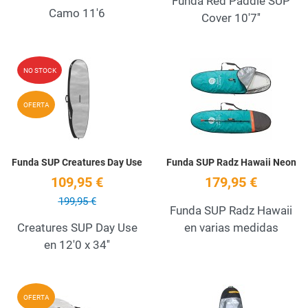
Funda Red Paddle SUP
Camo 11'6
Cover 10'7''
Add to Wishlist
A
NO STOCK
Quick View
Q
OFERTA
Funda SUP Creatures Day Use
Funda SUP Radz Hawaii Neon
109,95 €
179,95 €
199,95 €
Funda SUP Radz Hawaii
Creatures SUP Day Use
en varias medidas
en 12'0 x 34''
Add to Wishlist
A
OFERTA