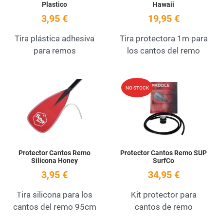
Plastico
Hawaii
3,95 €
19,95 €
Tira plástica adhesiva
Tira protectora 1m para
para remos
los cantos del remo
Add to Wishlist
A
NO STOCK
Quick View
Q
Protector Cantos Remo
Protector Cantos Remo SUP
Silicona Honey
SurfCo
3,95 €
34,95 €
Tira silicona para los
Kit protector para
cantos del remo 95cm
cantos de remo