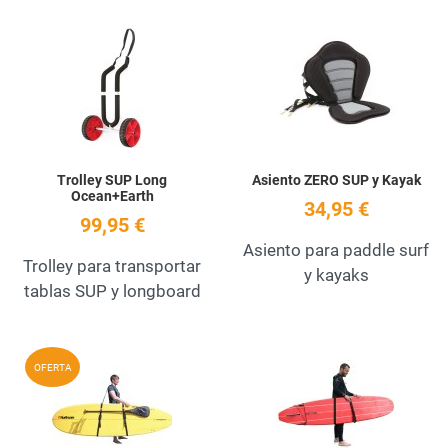
Add to Wishlist
A
Quick View
Q
Trolley SUP Long
Asiento ZERO SUP y Kayak
Ocean+Earth
34,95 €
99,95 €
Asiento para paddle surf
Trolley para transportar
y kayaks
tablas SUP y longboard
Add to Wishlist
A
OFERTA
Quick View
Q