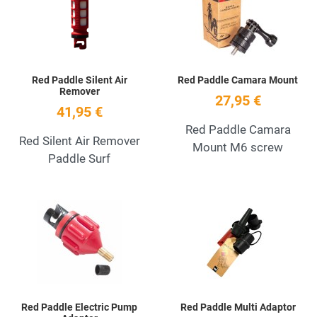
Quick View
Q
Red Paddle Silent Air
Red Paddle Camara Mount
Remover
27,95 €
41,95 €
Red Paddle Camara
Red Silent Air Remover
Mount M6 screw
Paddle Surf
Add to Wishlist
A
Quick View
Q
Red Paddle Electric Pump
Red Paddle Multi Adaptor