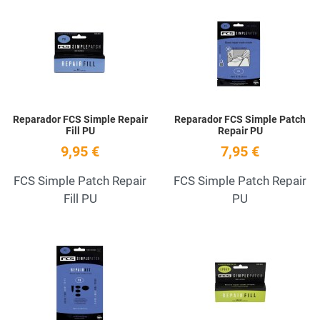
Add to Wishlist
A
Quick View
Q
Reparador FCS Simple Repair
Reparador FCS Simple Patch
Fill PU
Repair PU
9,95 €
7,95 €
FCS Simple Patch Repair
FCS Simple Patch Repair
Fill PU
PU
Add to Wishlist
A
Quick View
Q