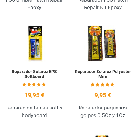
Epoxy
Repair Kit Epoxy
Add to Wishlist
A
Quick View
Q
Reparador Solarez EPS
Reparador Solarez Polyester
Softboard
Mini
19,95 €
9,95 €
Reparación tablas soft y
Reparador pequeños
bodyboard
golpes 0.5Oz y 1Oz
Add to Wishlist
A