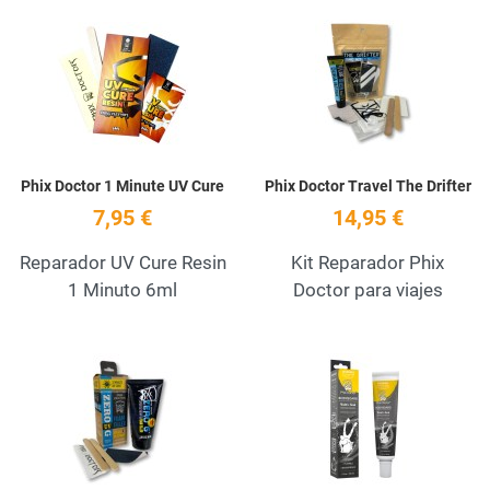
Add to Wishlist
A
Quick View
Q
Phix Doctor 1 Minute UV Cure
Phix Doctor Travel The Drifter
7,95 €
14,95 €
Reparador UV Cure Resin
Kit Reparador Phix
1 Minuto 6ml
Doctor para viajes
Add to Wishlist
A
Quick View
Q