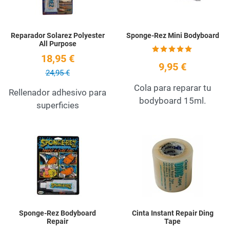
Reparador Solarez Polyester
Sponge-Rez Mini Bodyboard
All Purpose
18,95 €
9,95 €
24,95 €
Cola para reparar tu
Rellenador adhesivo para
bodyboard 15ml.
superficies
Add to Wishlist
A
Quick View
Q
Sponge-Rez Bodyboard
Cinta Instant Repair Ding
Repair
Tape