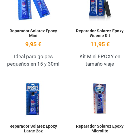
Quick View
Q
Reparador Solarez Epoxy
Reparador Solarez Epoxy
Mini
Weenie Kit
9,95 €
11,95 €
Ideal para golpes
Kit Mini EPOXY en
pequeños en 15 y 30ml
tamaño viaje
Add to Wishlist
A
Quick View
Q
Reparador Solarez Epoxy
Reparador Solarez Epoxy
Large 2oz
Microlite