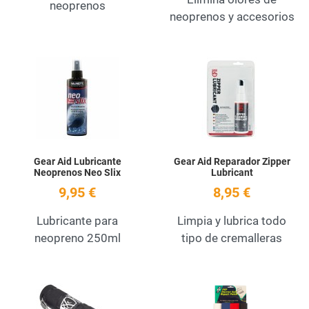
neoprenos
neoprenos y accesorios
Add to Wishlist
A
Quick View
Q
Gear Aid Lubricante
Gear Aid Reparador Zipper
Neoprenos Neo Slix
Lubricant
9,95 €
8,95 €
Lubricante para
Limpia y lubrica todo
neopreno 250ml
tipo de cremalleras
Add to Wishlist
A