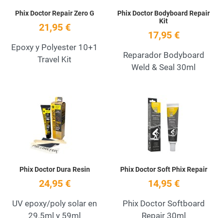
Phix Doctor Repair Zero G
Phix Doctor Bodyboard Repair
Kit
21,95 €
17,95 €
Epoxy y Polyester 10+1
Reparador Bodyboard
Travel Kit
Weld & Seal 30ml
Add to Wishlist
A
Quick View
Q
Phix Doctor Dura Resin
Phix Doctor Soft Phix Repair
24,95 €
14,95 €
UV epoxy/poly solar en
Phix Doctor Softboard
29.5ml y 59ml
Repair 30ml