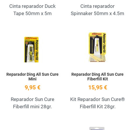
Cinta reparador Duck
Cinta reparador
Tape 50mm x 5m
Spinnaker 50mm x 4.5m
Add to Wishlist
A
Quick View
Q
Reparador Ding All Sun Cure
Reparador Ding All Sun Cure
Mini
Fiberfill Kit
9,95 €
15,95 €
Reparador Sun Cure
Kit Reparador Sun Cure®
Fiberfill mini 28gr.
Fiberfill Kit 28gr.
Add to Wishlist
A