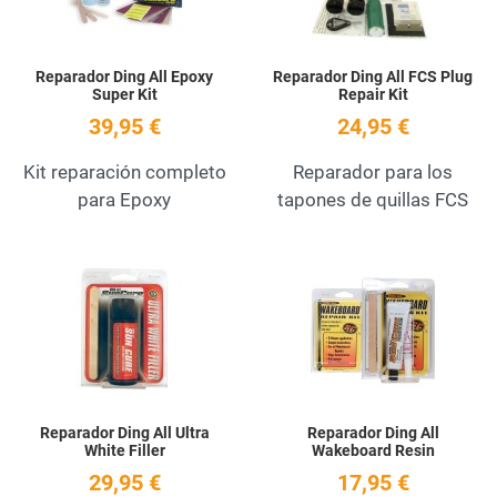
Reparador Ding All Epoxy
Reparador Ding All FCS Plug
Super Kit
Repair Kit
39,95 €
24,95 €
Kit reparación completo
Reparador para los
para Epoxy
tapones de quillas FCS
Add to Wishlist
A
Quick View
Q
Reparador Ding All Ultra
Reparador Ding All
White Filler
Wakeboard Resin
29,95 €
17,95 €