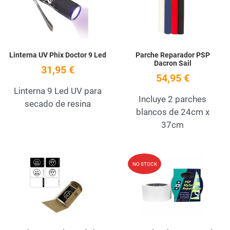
Quick View
Q
Linterna UV Phix Doctor 9 Led
Parche Reparador PSP
Dacron Sail
31,95 €
54,95 €
Linterna 9 Led UV para
Incluye 2 parches
secado de resina
blancos de 24cm x
37cm
Add to Wishlist
A
NO STOCK
Quick View
Q