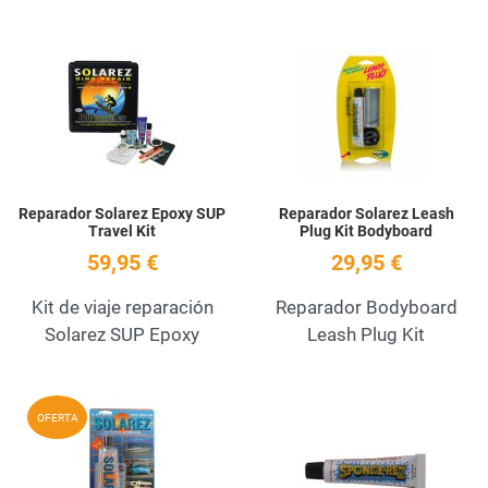
Add to Wishlist
A
Quick View
Q
Reparador Solarez Epoxy SUP
Reparador Solarez Leash
Travel Kit
Plug Kit Bodyboard
59,95 €
29,95 €
Kit de viaje reparación
Reparador Bodyboard
Solarez SUP Epoxy
Leash Plug Kit
Add to Wishlist
A
OFERTA
Quick View
Q