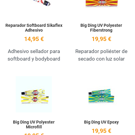
Reparador Softboard Sikaflex
Big Ding UV Polyester
Adhesivo
Fiberstrong
14,95 €
19,95 €
Adhesivo sellador para
Reparador poliéster de
softboard y bodyboard
secado con luz solar
Add to Wishlist
A
Quick View
Q
Big Ding UV Polyester
Big Ding UV Epoxy
Microfill
19,95 €