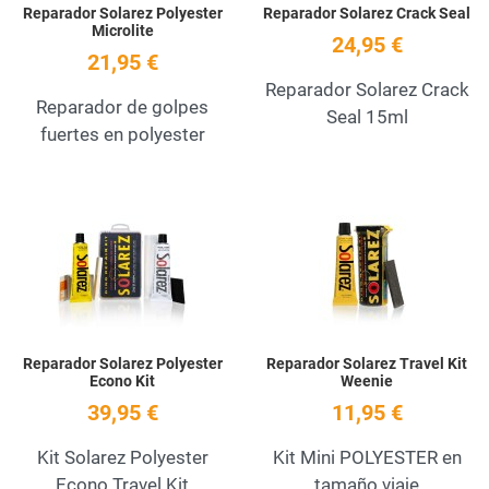
Reparador Solarez Polyester
Reparador Solarez Crack Seal
Microlite
24,95 €
21,95 €
Reparador Solarez Crack
Reparador de golpes
Seal 15ml
fuertes en polyester
Add to Wishlist
A
Quick View
Q
Reparador Solarez Polyester
Reparador Solarez Travel Kit
Econo Kit
Weenie
39,95 €
11,95 €
Kit Solarez Polyester
Kit Mini POLYESTER en
Econo Travel Kit
tamaño viaje