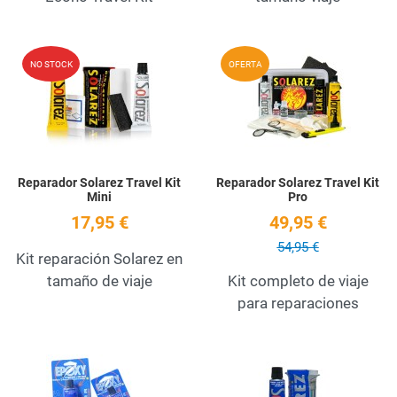
Add to Wishlist
A
NO STOCK
OFERTA
Quick View
Q
Reparador Solarez Travel Kit
Reparador Solarez Travel Kit
Mini
Pro
17,95 €
49,95 €
54,95 €
Kit reparación Solarez en
tamaño de viaje
Kit completo de viaje
para reparaciones
Add to Wishlist
A