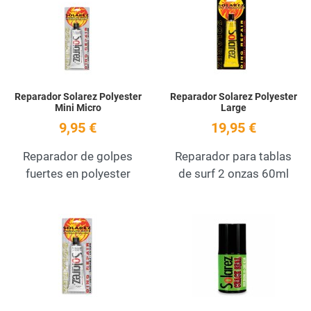
Quick View
Q
Reparador Solarez Polyester
Reparador Solarez Polyester
Mini Micro
Large
9,95 €
19,95 €
Reparador de golpes
Reparador para tablas
fuertes en polyester
de surf 2 onzas 60ml
Add to Wishlist
A
Quick View
Q