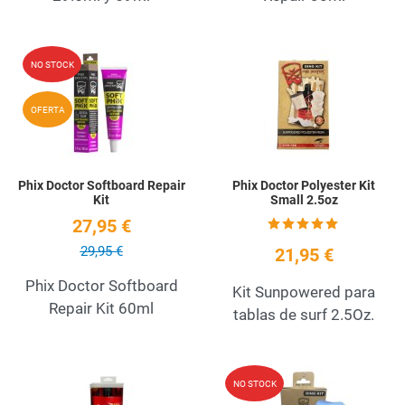
Add to Wishlist
A
NO STOCK
Quick View
Q
OFERTA
Phix Doctor Softboard Repair
Phix Doctor Polyester Kit
Kit
Small 2.5oz
27,95 €
29,95 €
21,95 €
Phix Doctor Softboard
Kit Sunpowered para
Repair Kit 60ml
tablas de surf 2.5Oz.
Add to Wishlist
A
NO STOCK