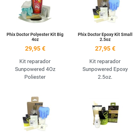
Quick View
Q
Phix Doctor Polyester Kit Big
Phix Doctor Epoxy Kit Small
4oz
2.5oz
29,95 €
27,95 €
Kit reparador
Kit reparador
Sunpowered 4Oz
Sunpowered Epoxy
Poliester
2.5oz.
Add to Wishlist
A
Quick View
Q