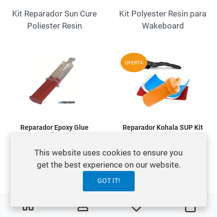
Kit Reparador Sun Cure
Kit Polyester Resin para
Poliester Resin
Wakeboard
Add to Wishlist
A
OFERTA
Quick View
Q
Reparador Epoxy Glue
Reparador Kohala SUP Kit
Madness
4,95 €
23,95 €
This website uses cookies to ensure you
6,95 €
get the best experience on our website.
Adhesivo para
Reparador para tablas
reparación de tablas de
GOT IT!
SUP hinchables
epoxy.
0
0
My Wishlist
Carre