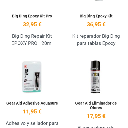
Big Ding Epoxy Kit Pro
Big Ding Epoxy Kit
32,95 €
36,95 €
Big Ding Repair Kit
Kit reparador Big Ding
EPOXY PRO 120ml
para tablas Epoxy
Add to Wishlist
A
Quick View
Q
Gear Aid Adhesive Aquasure
Gear Aid Eliminador de
Olores
11,95 €
17,95 €
Adhesivo y sellador para
Elimina olores de