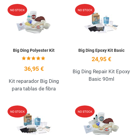
Add to Wishlist
A
NO STOCK
NO STOCK
Quick View
Q
Big Ding Polyester Kit
Big Ding Epoxy Kit Basic
24,95 €
36,95 €
Big Ding Repair Kit Epoxy
Basic 90ml
Kit reparador Big Ding
para tablas de fibra
Add to Wishlist
A
NO STOCK
NO STOCK
Quick View
Q