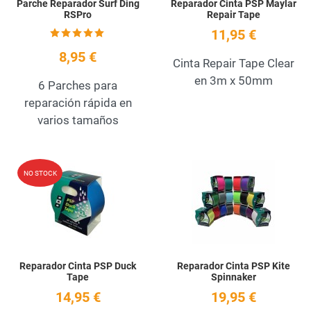
Parche Reparador Surf Ding
Reparador Cinta PSP Maylar
RSPro
Repair Tape
11,95 €
8,95 €
Cinta Repair Tape Clear
en 3m x 50mm
6 Parches para
reparación rápida en
varios tamaños
Add to Wishlist
A
NO STOCK
Quick View
Q
Reparador Cinta PSP Duck
Reparador Cinta PSP Kite
Tape
Spinnaker
14,95 €
19,95 €