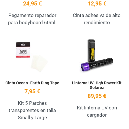
24,95 €
12,95 €
Pegamento reparador
Cinta adhesiva de alto
para bodyboard 60ml.
rendimiento
Add to Wishlist
A
Quick View
Q
Cinta Ocean+Earth Ding Tape
Linterna UV High Power Kit
Solarez
7,95 €
89,95 €
Kit 5 Parches
Kit linterna UV con
transparentes en talla
cargador
Small y Large