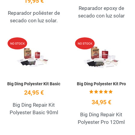
19,95 €
Reparador epoxy de
Reparador poliéster de
secado con luz solar
secado con luz solar.
Add to Wishlist
A
NO STOCK
NO STOCK
Quick View
Q
Big Ding Polyester Kit Basic
Big Ding Polyester Kit Pro
24,95 €
34,95 €
Big Ding Repair Kit
Polyester Basic 90ml
Big Ding Repair Kit
Polyester Pro 120ml