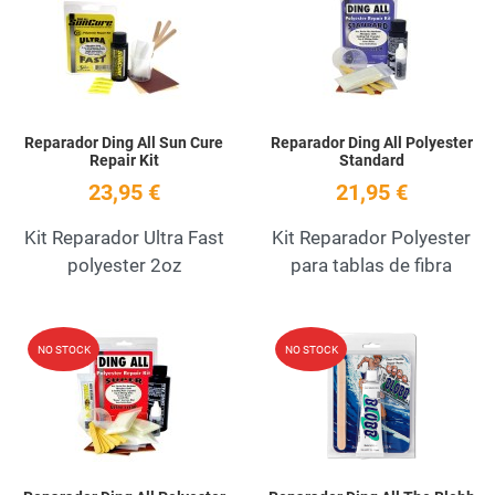
Quick View
Q
Reparador Ding All Sun Cure
Reparador Ding All Polyester
Repair Kit
Standard
23,95 €
21,95 €
Kit Reparador Ultra Fast
Kit Reparador Polyester
polyester 2oz
para tablas de fibra
Add to Wishlist
A
NO STOCK
NO STOCK
Quick View
Q