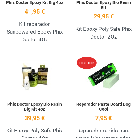
Phix Doctor Epoxy Kit Big 4oz
Phix Doctor Epoxy Bio Resin
Kit
41,95 €
29,95 €
Kit reparador
Kit Epoxy Poly Safe Phix
Sunpowered Epoxy Phix
Doctor 2Oz
Doctor 4Oz
Add to Wishlist
A
NO STOCK
Quick View
Q
Phix Doctor Epoxy Bio Resin
Reparador Pasta Board Bog
Big Kit 4oz
Cool
39,95 €
7,95 €
Kit Epoxy Poly Safe Phix
Reparador rápido para