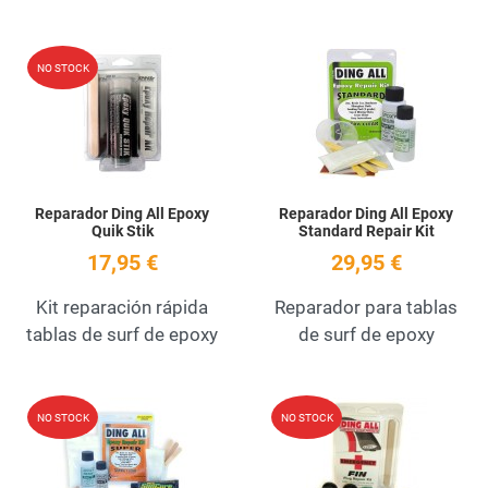
Add to Wishlist
A
NO STOCK
Quick View
Q
Reparador Ding All Epoxy
Reparador Ding All Epoxy
Quik Stik
Standard Repair Kit
17,95 €
29,95 €
Kit reparación rápida
Reparador para tablas
tablas de surf de epoxy
de surf de epoxy
Add to Wishlist
A
NO STOCK
NO STOCK
Quick View
Q