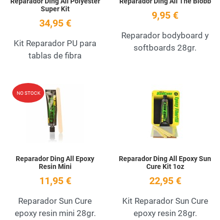
Reparador Ding All Polyester
Reparador Ding All The Blobb
Super Kit
9,95 €
34,95 €
Reparador bodyboard y
Kit Reparador PU para
softboards 28gr.
tablas de fibra
Add to Wishlist
A
NO STOCK
Quick View
Q
Reparador Ding All Epoxy
Reparador Ding All Epoxy Sun
Resin Mini
Cure Kit 1oz
11,95 €
22,95 €
Reparador Sun Cure
Kit Reparador Sun Cure
epoxy resin mini 28gr.
epoxy resin 28gr.