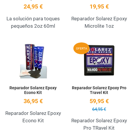
24,95 €
19,95 €
La solución para toques
Reparador Solarez Epoxy
pequeños 2oz 60ml
Microlite 1oz
Add to Wishlist
A
OFERTA
Quick View
Q
Reparador Solarez Epoxy
Reparador Solarez Epoxy Pro
Econo Kit
Travel Kit
36,95 €
59,95 €
64,95 €
Reparador Solarez Epoxy
Econo Kit
Reparador Solarez Epoxy
Pro TRavel Kit