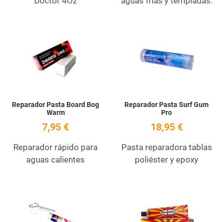
Doctor 4Oz
aguas frías y templadas.
Add to Wishlist
A
Quick View
Q
Reparador Pasta Board Bog
Reparador Pasta Surf Gum
Warm
Pro
7,95 €
18,95 €
Reparador rápido para
Pasta reparadora tablas
aguas calientes
poliéster y epoxy
Add to Wishlist
A
Quick View
Q