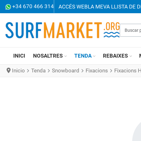
+34 670 466 314
ACCÉS WEB
LA MEVA LLISTA DE D
Buscar p
INICI
NOSALTRES
TENDA
REBAIXES
Inicio
Tenda
Snowboard
Fixacions
Fixacions