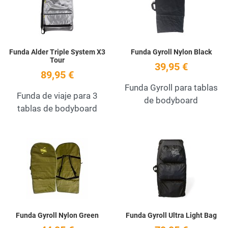
Quick View
Q
Funda Alder Triple System X3
Funda Gyroll Nylon Black
Tour
39,95 €
89,95 €
Funda Gyroll para tablas
Funda de viaje para 3
de bodyboard
tablas de bodyboard
Add to Wishlist
A
Quick View
Q
Funda Gyroll Nylon Green
Funda Gyroll Ultra Light Bag