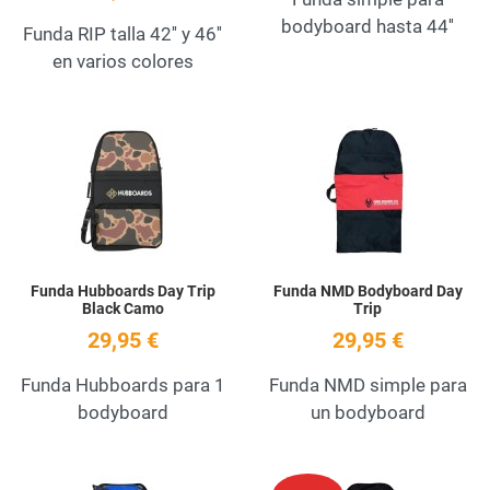
bodyboard hasta 44''
Funda RIP talla 42'' y 46''
en varios colores
Add to Wishlist
A
Quick View
Q
Funda Hubboards Day Trip
Funda NMD Bodyboard Day
Black Camo
Trip
29,95 €
29,95 €
Funda Hubboards para 1
Funda NMD simple para
bodyboard
un bodyboard
Add to Wishlist
A