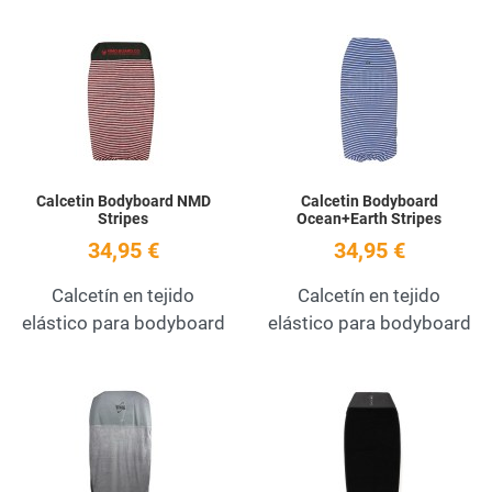
Add to Wishlist
A
Quick View
Q
Calcetin Bodyboard NMD
Calcetin Bodyboard
Stripes
Ocean+Earth Stripes
34,95 €
34,95 €
Calcetín en tejido
Calcetín en tejido
elástico para bodyboard
elástico para bodyboard
Add to Wishlist
A
Quick View
Q