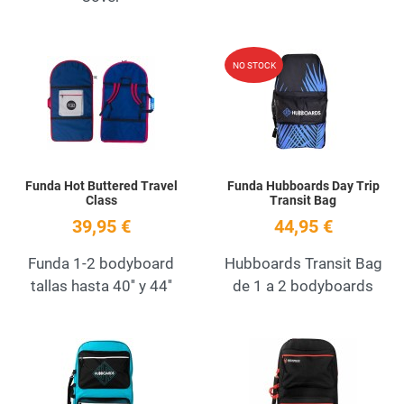
Add to Wishlist
A
NO STOCK
Quick View
Q
Funda Hot Buttered Travel
Funda Hubboards Day Trip
Class
Transit Bag
39,95 €
44,95 €
Funda 1-2 bodyboard
Hubboards Transit Bag
tallas hasta 40'' y 44''
de 1 a 2 bodyboards
Add to Wishlist
A
Quick View
Q