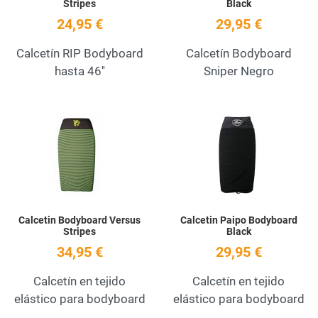
Stripes
Black
24,95 €
29,95 €
Calcetín RIP Bodyboard
Calcetín Bodyboard
hasta 46''
Sniper Negro
Add to Wishlist
A
Quick View
Q
Calcetin Bodyboard Versus
Calcetin Paipo Bodyboard
Stripes
Black
34,95 €
29,95 €
Calcetín en tejido
Calcetín en tejido
elástico para bodyboard
elástico para bodyboard