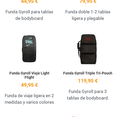
44,95 €
79,95 €
Funda Gyroll para tablas
Funda doble 1-2 tablas
de bodyboard
ligera y plegable
Add to Wishlist
A
Quick View
Q
Funda Gyroll Viaje Light
Funda Gyroll Triple Tri-Pouch
Flight
119,95 €
49,95 €
Funda Gyroll para 3
Funda de viaje ligera en 2
tablas de bodyboard.
medidas y varios colores