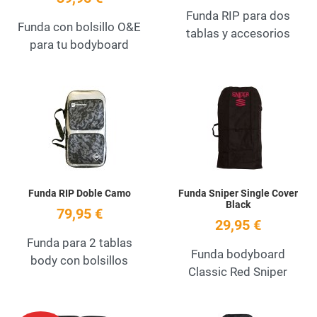
Funda RIP para dos
Funda con bolsillo O&E
tablas y accesorios
para tu bodyboard
Add to Wishlist
A
Quick View
Q
Funda RIP Doble Camo
Funda Sniper Single Cover
Black
79,95 €
29,95 €
Funda para 2 tablas
Funda bodyboard
body con bolsillos
Classic Red Sniper