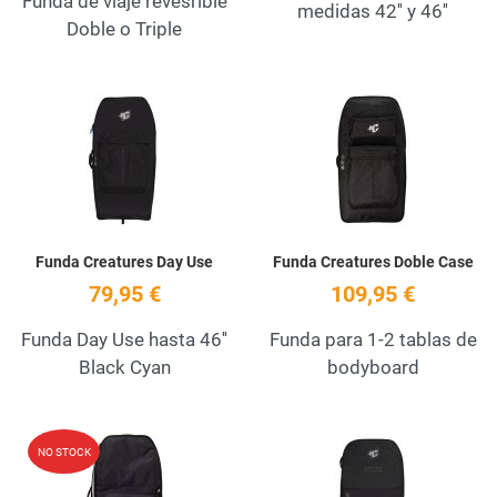
Funda de viaje revesrible
medidas 42'' y 46''
Doble o Triple
Add to Wishlist
A
Quick View
Q
Funda Creatures Day Use
Funda Creatures Doble Case
79,95 €
109,95 €
Funda Day Use hasta 46''
Funda para 1-2 tablas de
Black Cyan
bodyboard
Add to Wishlist
A
NO STOCK
Quick View
Q