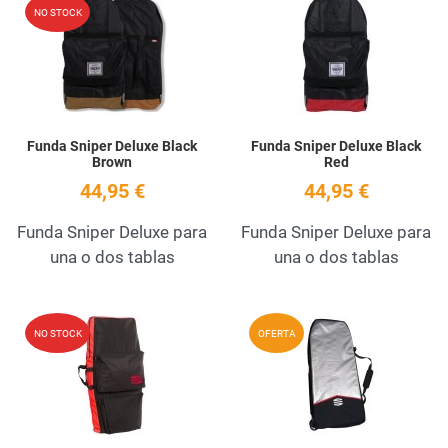
Add to Wishlist
A
NO STOCK
Quick View
Q
Funda Sniper Deluxe Black
Funda Sniper Deluxe Black
Brown
Red
44,95 €
44,95 €
Funda Sniper Deluxe para
Funda Sniper Deluxe para
una o dos tablas
una o dos tablas
Add to Wishlist
A
NO STOCK
OFERTA
Quick View
Q