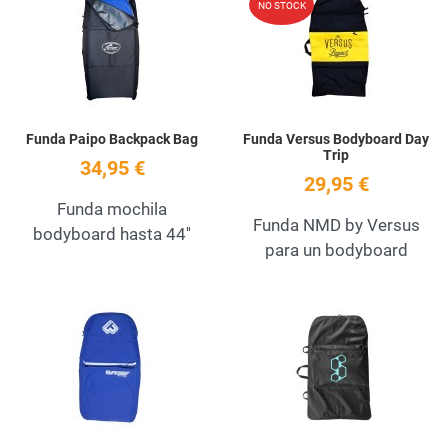
NO STOCK
Quick View
Q
Funda Paipo Backpack Bag
Funda Versus Bodyboard Day
Trip
34,95 €
29,95 €
Funda mochila
Funda NMD by Versus
bodyboard hasta 44''
para un bodyboard
Add to Wishlist
A
Quick View
Q