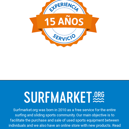
Surfmarket.org was born in 2010 as a free service for the entire
surfing and sliding sports community. Our main objective is to
facilitate the purchase and sale of used sports equipment between
individuals and we also have an online store with new products.
Read