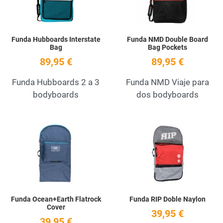
Funda Hubboards Interstate
Funda NMD Double Board
Bag
Bag Pockets
89,95 €
89,95 €
Funda Hubboards 2 a 3
Funda NMD Viaje para
bodyboards
dos bodyboards
Add to Wishlist
A
Quick View
Q
Funda Ocean+Earth Flatrock
Funda RIP Doble Naylon
Cover
39,95 €
39,95 €