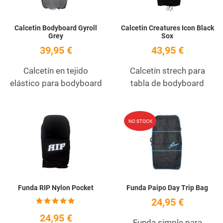
Calcetin Bodyboard Gyroll
Calcetin Creatures Icon Black
Grey
Sox
39,95 €
43,95 €
Calcetín en tejido
Calcetín strech para
elástico para bodyboard
tabla de bodyboard
Add to Wishlist
A
NO STOCK
Quick View
Q
Funda RIP Nylon Pocket
Funda Paipo Day Trip Bag
24,95 €
24,95 €
Funda simple para