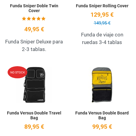
Funda Sniper Doble Twin
Funda Sniper Rolling Cover
Cover
129,95 €
149,95 €
49,95 €
Funda de viaje con
Funda Sniper Deluxe para
ruedas 3-4 tablas
2-3 tablas.
Add to Wishlist
A
NO STOCK
Quick View
Q
Funda Versus Double Travel
Funda Versus Double Board
Bag
Bag
89,95 €
99,95 €