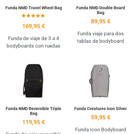
Funda NMD Travel Wheel Bag
Funda NMD Double Board
Bag
89,95 €
169,95 €
Funda viaje para dos
Funda de viaje de 3 a 4
tablas de bodyboard
bodyboards con ruedas
Add to Wishlist
A
Quick View
Q
Funda NMD Reversible Triple
Funda Creatures Icon Silver
Bag
59,95 €
119,95 €
Funda Icon Bodyboard