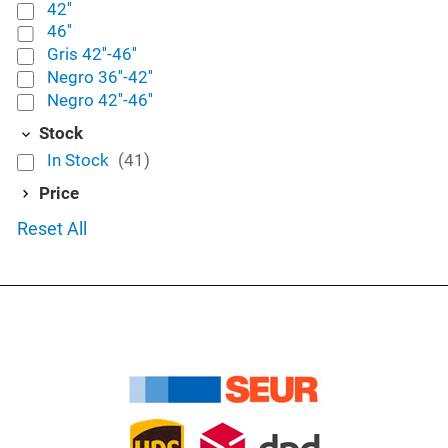
42''
46''
Gris 42''-46''
Negro 36''-42''
Negro 42''-46''
Stock
In Stock
(41)
Price
Reset All