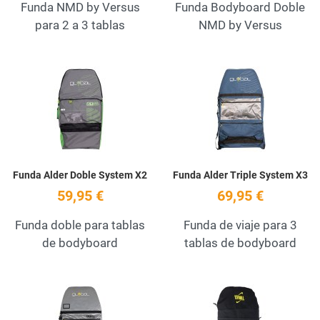
Funda NMD by Versus
Funda Bodyboard Doble
para 2 a 3 tablas
NMD by Versus
Add to Wishlist
A
Quick View
Q
Funda Alder Doble System X2
Funda Alder Triple System X3
59,95 €
69,95 €
Funda doble para tablas
Funda de viaje para 3
de bodyboard
tablas de bodyboard
Add to Wishlist
A