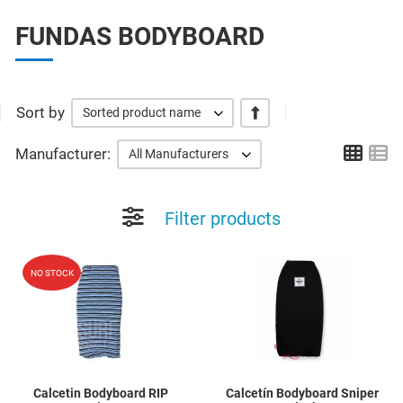
FUNDAS BODYBOARD
Sort by
+/-
Sorted product name
Grid
Li
Manufacturer:
All Manufacturers
Filter products
Add to Wishlist
A
NO STOCK
Quick View
Q
Calcetin Bodyboard RIP
Calcetín Bodyboard Sniper