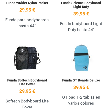
Funda WRider Nylon Pocket
Funda Science Bodyboard
Light Duty
29,95 €
39,95 €
Funda para bodyboards
Funda bodyboard Light
hasta 44''
Duty hasta 44''
Add to Wishlist
A
Quick View
Q
Funda Softech Bodyboard
Funda GT Boards Deluxe
Lite Cover
39,95 €
29,95 €
GT bag 1-2 tablas en
Softech Bodyboard Lite
varios colores
Cover