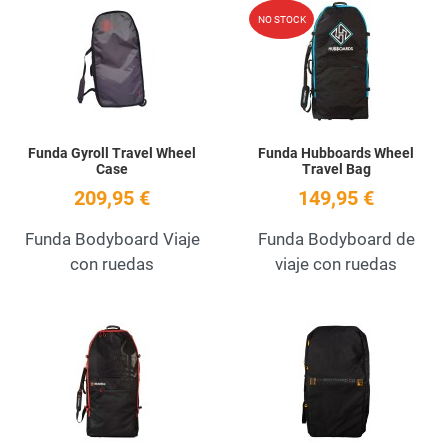
Add to Wishlist
A
NO STOCK
Quick View
Q
Funda Gyroll Travel Wheel
Funda Hubboards Wheel
Case
Travel Bag
209,95 €
149,95 €
Funda Bodyboard Viaje
Funda Bodyboard de
con ruedas
viaje con ruedas
Add to Wishlist
A
Quick View
Q