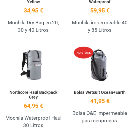
Yellow
Waterproof
34,95 €
59,95 €
Mochila Dry Bag en 20,
Mochila impermeable 40
30 y 40 Litros
y 85 Litros
Añadir a la lista de deseos
A
NO STOCK
Quick View
Q
Northcore Haul Backpack
Bolsa Wetsuit Ocean+Earth
Grey
41,95 €
64,95 €
Bolsa O&E impermeable
Mochila Waterproof Haul
para neoprenos.
30 Litros