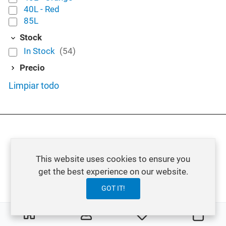
40L - Red
85L
Stock
In Stock
(54)
Precio
Limpiar todo
This website uses cookies to ensure you
get the best experience on our website.
GOT IT!
0
0
Mi lista de deseos
Carro