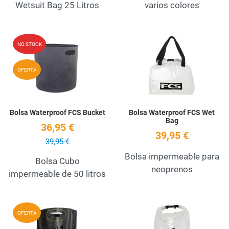
Wetsuit Bag 25 Litros
varios colores
Añadir a la lista de deseos
A
NO STOCK
Quick View
Q
OFERTA
Bolsa Waterproof FCS Bucket
Bolsa Waterproof FCS Wet
Bag
36,95 €
39,95 €
39,95 €
Bolsa impermeable para
Bolsa Cubo
neoprenos
impermeable de 50 litros
Añadir a la lista de deseos
A
OFERTA