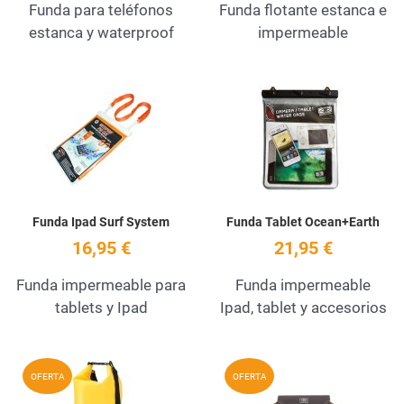
Funda para teléfonos
Funda flotante estanca e
estanca y waterproof
impermeable
Añadir a la lista de deseos
A
Quick View
Q
Funda Ipad Surf System
Funda Tablet Ocean+Earth
16,95 €
21,95 €
Funda impermeable para
Funda impermeable
tablets y Ipad
Ipad, tablet y accesorios
Añadir a la lista de deseos
A
OFERTA
OFERTA