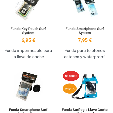
Quick View
Q
Funda Key Pouch Surf
Funda Smartphone Surf
System
System
6,95 €
7,95 €
Funda impermeable para
Funda para teléfonos
la llave de coche
estanca y waterproof.
Añadir a la lista de deseos
A
NO STOCK
Quick View
Q
OFERTA
Funda Smartphone Surf
Funda Surflogic Llave Coche