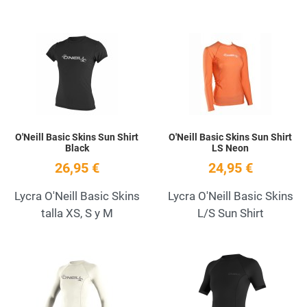
Añadir a la lista de deseos
A
Quick View
Q
O'Neill Basic Skins Sun Shirt
O'Neill Basic Skins Sun Shirt
Black
LS Neon
26,95 €
24,95 €
Lycra O'Neill Basic Skins
Lycra O'Neill Basic Skins
talla XS, S y M
L/S Sun Shirt
Añadir a la lista de deseos
A
Quick View
Q