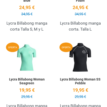
Blue
Foam
24,95 €
24,95 €
34,95 €
34,95 €
Lycra Billabong manga
Lycra Billabong manga
corta Talla S, M y L
corta. Talla L
Añadir a la lista de deseos
A
OFERTA
OFERTA
Quick View
Q
Lycra Billabong Woman
Lycra Billabong Woman SS
Seagreen
Pebble
19,95 €
19,95 €
29,95 €
29,95 €
Lycra Billabong manga
Lycra Billabong manga