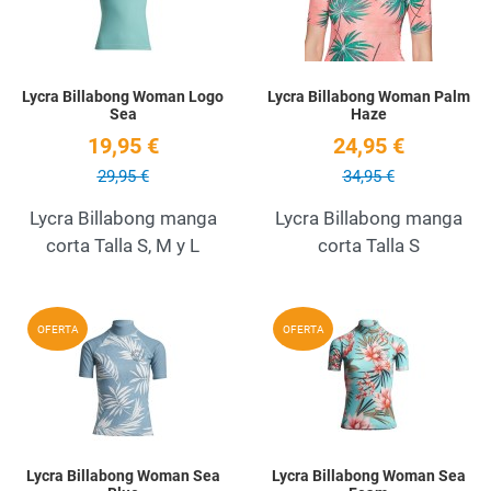
Lycra Billabong Woman Logo
Lycra Billabong Woman Palm
Sea
Haze
19,95 €
24,95 €
29,95 €
34,95 €
Lycra Billabong manga
Lycra Billabong manga
corta Talla S, M y L
corta Talla S
Añadir a la lista de deseos
A
OFERTA
OFERTA
Quick View
Q
Lycra Billabong Woman Sea
Lycra Billabong Woman Sea