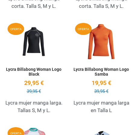
corta. Talla S, M y L.
corta. Talla S, M y L.
Añadir a la lista de deseos
A
OFERTA
OFERTA
Quick View
Q
Lycra Billabong Woman Logo
Lycra Billabong Woman Logo
Black
Samba
29,95 €
19,95 €
39,95 €
39,95 €
Lycra mujer manga larga.
Lycra mujer manga larga
Tallas S, M y L.
en Talla L
Añadir a la lista de deseos
A
OFERTA