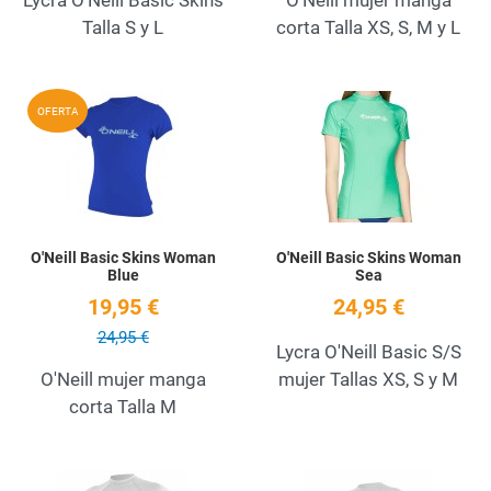
Talla S y L
corta Talla XS, S, M y L
Añadir a la lista de deseos
A
OFERTA
Quick View
Q
O'Neill Basic Skins Woman
O'Neill Basic Skins Woman
Blue
Sea
19,95 €
24,95 €
24,95 €
Lycra O'Neill Basic S/S
O'Neill mujer manga
mujer Tallas XS, S y M
corta Talla M
Añadir a la lista de deseos
A