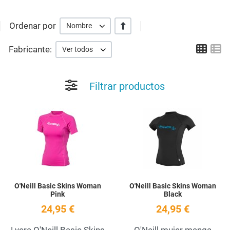
Ordenar por
+/-
Nombre
Grid
Li
Fabricante:
Ver todos
Filtrar productos
Añadir a la lista de deseos
A
Quick View
Q
O'Neill Basic Skins Woman
O'Neill Basic Skins Woman
Pink
Black
24,95 €
24,95 €
Lycra O'Neill Basic Skins
O'Neill mujer manga