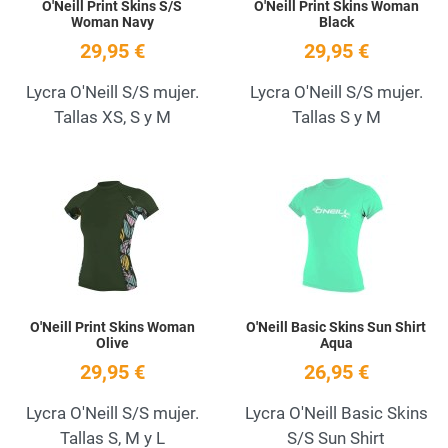
O'Neill Print Skins S/S
O'Neill Print Skins Woman
Woman Navy
Black
29,95 €
29,95 €
Lycra O'Neill S/S mujer.
Lycra O'Neill S/S mujer.
Tallas XS, S y M
Tallas S y M
Añadir a la lista de deseos
A
Quick View
Q
O'Neill Print Skins Woman
O'Neill Basic Skins Sun Shirt
Olive
Aqua
29,95 €
26,95 €
Lycra O'Neill S/S mujer.
Lycra O'Neill Basic Skins
Tallas S, M y L
S/S Sun Shirt