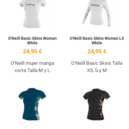
Quick View
Q
O'Neill Basic Skins Woman
O'Neill Basic Skins Woman LS
White
White
24,95 €
24,95 €
O'Neill mujer manga
O'Neill Basic Skins Talla
corta Talla M y L
XS, S y M
Añadir a la lista de deseos
A
Quick View
Q