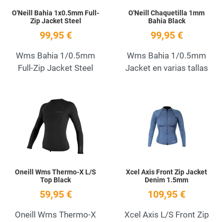
O'Neill Bahia 1x0.5mm Full-
O'Neill Chaquetilla 1mm
Zip Jacket Steel
Bahia Black
99,95 €
99,95 €
Wms Bahia 1/0.5mm
Wms Bahia 1/0.5mm
Full-Zip Jacket Steel
Jacket en varias tallas
Añadir a la lista de deseos
A
Quick View
Q
Oneill Wms Thermo-X L/S
Xcel Axis Front Zip Jacket
Top Black
Denim 1.5mm
59,95 €
109,95 €
Oneill Wms Thermo-X
Xcel Axis L/S Front Zip