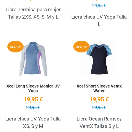
24,95 €
Licra Térmica para mujer
Tallas 2XS, XS, S, M y L
Licra chica UV Yoga Talla
L
Añadir a la lista de deseos
A
OFERTA
OFERTA
Quick View
Q
Xcel Long Sleeve Monica UV
Xcel Short Sleeve Ventx
Yoga
Water
19,95 €
19,95 €
29,95 €
29,95 €
Licra chica UV Yoga Talla
Licra Ocean Ramsey
XS, S y M
VentX Tallas S y L