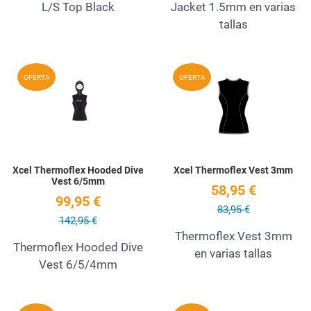
L/S Top Black
Jacket 1.5mm en varias
tallas
Añadir a la lista de deseos
A
OFERTA
OFERTA
Quick View
Q
Xcel Thermoflex Hooded Dive
Xcel Thermoflex Vest 3mm
Vest 6/5mm
58,95 €
99,95 €
83,95 €
142,95 €
Thermoflex Vest 3mm
Thermoflex Hooded Dive
en varias tallas
Vest 6/5/4mm