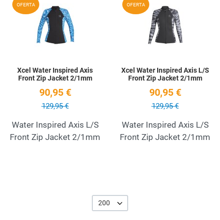
Añadir a la lista de deseos
A
OFERTA
OFERTA
Quick View
Q
Xcel Water Inspired Axis
Xcel Water Inspired Axis L/S
Front Zip Jacket 2/1mm
Front Zip Jacket 2/1mm
90,95 €
90,95 €
129,95 €
129,95 €
Water Inspired Axis L/S
Water Inspired Axis L/S
Front Zip Jacket 2/1mm
Front Zip Jacket 2/1mm
200