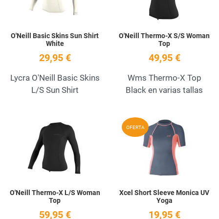
O'Neill Basic Skins Sun Shirt
O'Neill Thermo-X S/S Woman
White
Top
29,95 €
49,95 €
Lycra O'Neill Basic Skins
Wms Thermo-X Top
L/S Sun Shirt
Black en varias tallas
Añadir a la lista de deseos
A
OFERTA
Quick View
Q
O'Neill Thermo-X L/S Woman
Xcel Short Sleeve Monica UV
Top
Yoga
59,95 €
19,95 €