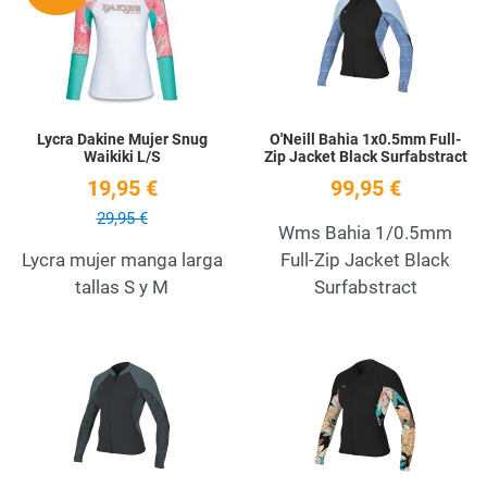
Quick View
Q
Lycra Dakine Mujer Snug
O'Neill Bahia 1x0.5mm Full-
Waikiki L/S
Zip Jacket Black Surfabstract
19,95 €
99,95 €
29,95 €
Wms Bahia 1/0.5mm
Lycra mujer manga larga
Full-Zip Jacket Black
tallas S y M
Surfabstract
Añadir a la lista de deseos
A
Quick View
Q