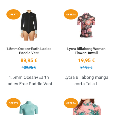
Añadir a la lista de deseos
A
OFERTA
OFERTA
Quick View
Q
1.5mm Ocean+Earth Ladies
Lycra Billabong Woman
Paddle Vest
Flower Hawaii
89,95 €
19,95 €
109,95 €
34,95 €
1.5mm Ocean+Earth
Lycra Billabong manga
Ladies Free Paddle Vest
corta Talla L
Añadir a la lista de deseos
A
OFERTA
OFERTA
Quick View
Q