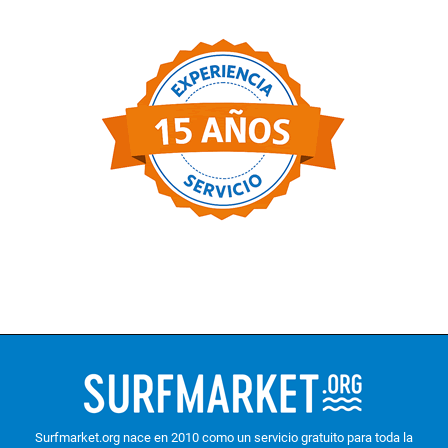
Surfmarket.org nace en 2010 como un servicio gratuito para toda la