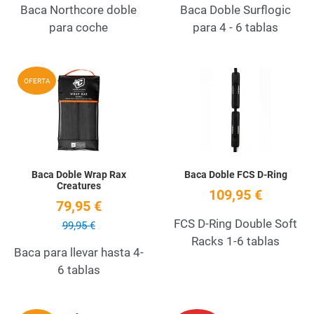
Baca Northcore doble
Baca Doble Surflogic
para coche
para 4 - 6 tablas
Add to Wishlist
A
OFERTA
Quick View
Q
Baca Doble Wrap Rax
Baca Doble FCS D-Ring
Creatures
109,95 €
79,95 €
FCS D-Ring Double Soft
99,95 €
Racks 1-6 tablas
Baca para llevar hasta 4-
6 tablas