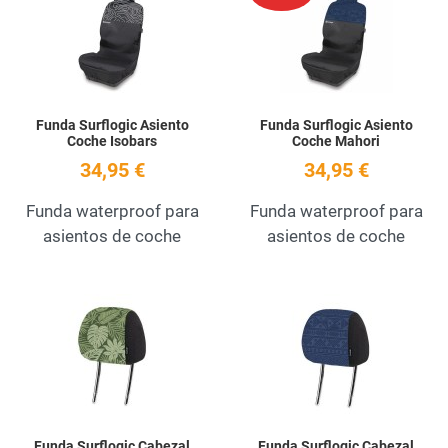
Quick View
Q
Funda Surflogic Asiento
Funda Surflogic Asiento
Coche Isobars
Coche Mahori
34,95 €
34,95 €
Funda waterproof para
Funda waterproof para
asientos de coche
asientos de coche
Add to Wishlist
A
Quick View
Q
Funda Surflogic Cabezal
Funda Surflogic Cabezal