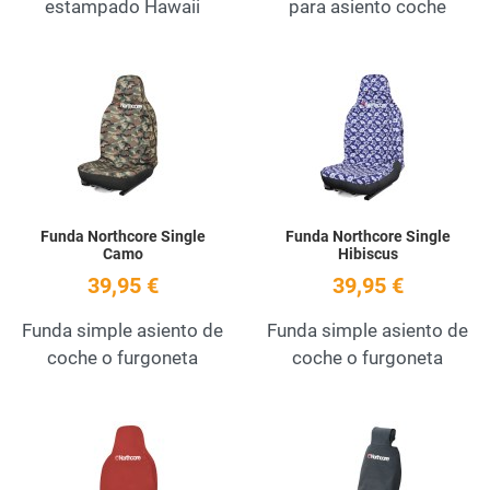
estampado Hawaii
para asiento coche
Add to Wishlist
A
Quick View
Q
Funda Northcore Single
Funda Northcore Single
Camo
Hibiscus
39,95 €
39,95 €
Funda simple asiento de
Funda simple asiento de
coche o furgoneta
coche o furgoneta
Add to Wishlist
A
Quick View
Q