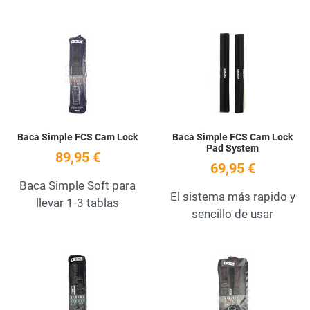
Add to Wishlist
A
Quick View
Q
Baca Simple FCS Cam Lock
Baca Simple FCS Cam Lock
Pad System
89,95 €
69,95 €
Baca Simple Soft para
El sistema más rapido y
llevar 1-3 tablas
sencillo de usar
Add to Wishlist
A
Quick View
Q