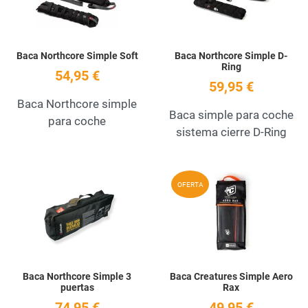
Baca Northcore Simple Soft
Baca Northcore Simple D-
Ring
54,95 €
59,95 €
Baca Northcore simple
Baca simple para coche
para coche
sistema cierre D-Ring
Add to Wishlist
A
OFERTA
Quick View
Q
Baca Northcore Simple 3
Baca Creatures Simple Aero
puertas
Rax
74,95 €
49,95 €