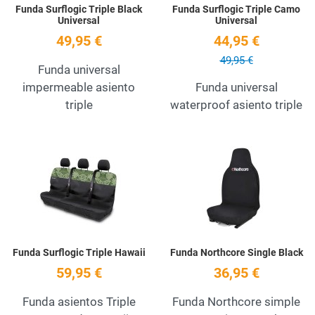
Funda Surflogic Triple Black
Funda Surflogic Triple Camo
Universal
Universal
49,95 €
44,95 €
49,95 €
Funda universal
impermeable asiento
Funda universal
triple
waterproof asiento triple
Add to Wishlist
A
Quick View
Q
Funda Surflogic Triple Hawaii
Funda Northcore Single Black
59,95 €
36,95 €
Funda asientos Triple
Funda Northcore simple