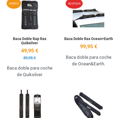
Add to Wishlist
A
OFERTA
NO STOCK
Quick View
Q
Baca Doble Rap Rax
Baca Doble Rax Ocean+Earth
Quiksilver
99,95 €
49,95 €
Baca doble para coche
89,95 €
de Ocean&Earth.
Baca doble para coche
de Quiksilver
Add to Wishlist
A
Quick View
Q