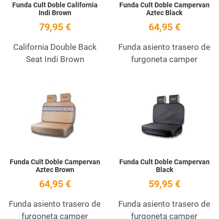
Funda Cult Doble California
Funda Cult Doble Campervan
Indi Brown
Aztec Black
79,95 €
64,95 €
California Double Back
Funda asiento trasero de
Seat Indi Brown
furgoneta camper
Add to Wishlist
A
Quick View
Q
Funda Cult Doble Campervan
Funda Cult Doble Campervan
Aztec Brown
Black
64,95 €
59,95 €
Funda asiento trasero de
Funda asiento trasero de
furgoneta camper
furgoneta camper