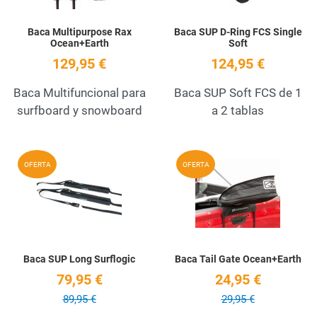
Baca Multipurpose Rax
Baca SUP D-Ring FCS Single
Ocean+Earth
Soft
129,95 €
124,95 €
Baca Multifuncional para
Baca SUP Soft FCS de 1
surfboard y snowboard
a 2 tablas
Add to Wishlist
A
OFERTA
OFERTA
Quick View
Q
Baca SUP Long Surflogic
Baca Tail Gate Ocean+Earth
79,95 €
24,95 €
89,95 €
29,95 €