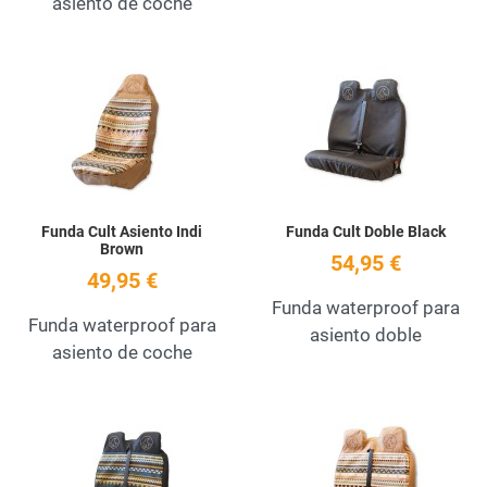
asiento de coche
Add to Wishlist
A
Quick View
Q
Funda Cult Asiento Indi
Funda Cult Doble Black
Brown
54,95 €
49,95 €
Funda waterproof para
Funda waterproof para
asiento doble
asiento de coche
Add to Wishlist
A
Quick View
Q