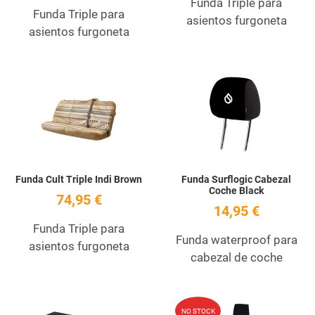
Funda Triple para
Funda Triple para
asientos furgoneta
asientos furgoneta
Add to Wishlist
A
Quick View
Q
Funda Cult Triple Indi Brown
Funda Surflogic Cabezal
Coche Black
74,95 €
14,95 €
Funda Triple para
Funda waterproof para
asientos furgoneta
cabezal de coche
Add to Wishlist
A
NO STOCK