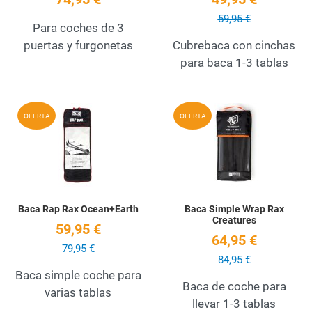
59,95 €
Para coches de 3
puertas y furgonetas
Cubrebaca con cinchas
para baca 1-3 tablas
Add to Wishlist
A
OFERTA
OFERTA
Quick View
Q
Baca Rap Rax Ocean+Earth
Baca Simple Wrap Rax
Creatures
59,95 €
64,95 €
79,95 €
84,95 €
Baca simple coche para
Baca de coche para
varias tablas
llevar 1-3 tablas