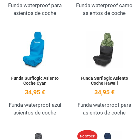
Funda waterproof para
Funda waterproof camo
asientos de coche
asientos de coche
Add to Wishlist
A
Quick View
Q
Funda Surflogic Asiento
Funda Surflogic Asiento
Coche Cyan
Coche Hawaii
34,95 €
34,95 €
Funda waterproof azul
Funda waterproof para
asientos de coche
asientos de coche
Add to Wishlist
A
NO STOCK