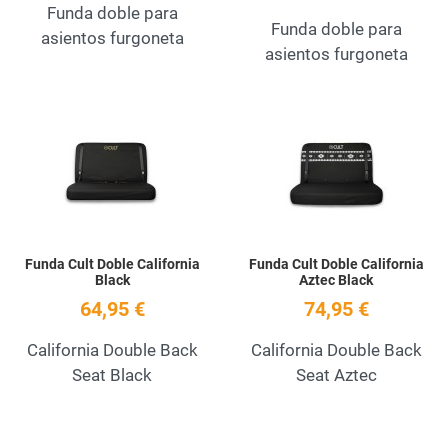
Funda doble para
Funda doble para
asientos furgoneta
asientos furgoneta
Add to Wishlist
A
Quick View
Q
Funda Cult Doble California
Funda Cult Doble California
Black
Aztec Black
64,95 €
74,95 €
California Double Back
California Double Back
Seat Black
Seat Aztec
Add to Wishlist
A