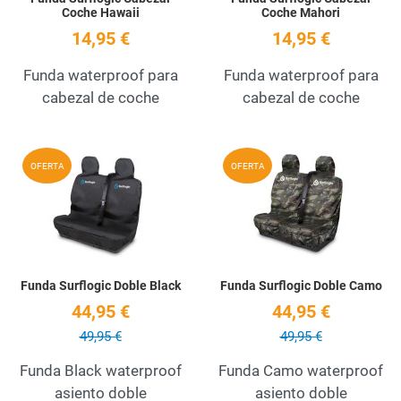
Coche Hawaii
Coche Mahori
14,95 €
14,95 €
Funda waterproof para
Funda waterproof para
cabezal de coche
cabezal de coche
Add to Wishlist
A
OFERTA
OFERTA
Quick View
Q
Funda Surflogic Doble Black
Funda Surflogic Doble Camo
44,95 €
44,95 €
49,95 €
49,95 €
Funda Black waterproof
Funda Camo waterproof
asiento doble
asiento doble