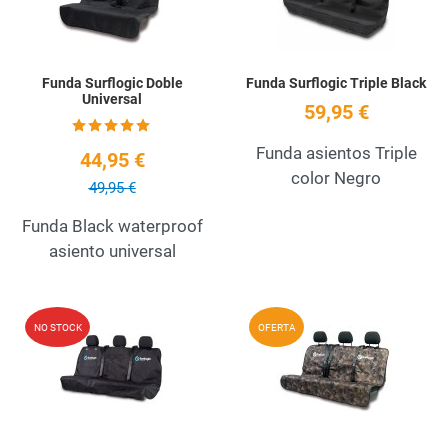
Funda Surflogic Doble
Funda Surflogic Triple Black
Universal
59,95 €
Funda asientos Triple
44,95 €
color Negro
49,95 €
Funda Black waterproof
asiento universal
Add to Wishlist
A
NO STOCK
OFERTA
Quick View
Q