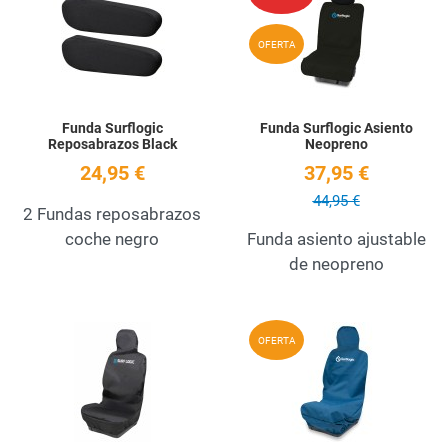
Quick View
Q
OFERTA
Funda Surflogic
Funda Surflogic Asiento
Reposabrazos Black
Neopreno
24,95 €
37,95 €
44,95 €
2 Fundas reposabrazos
coche negro
Funda asiento ajustable
de neopreno
Add to Wishlist
A
OFERTA
Quick View
Q