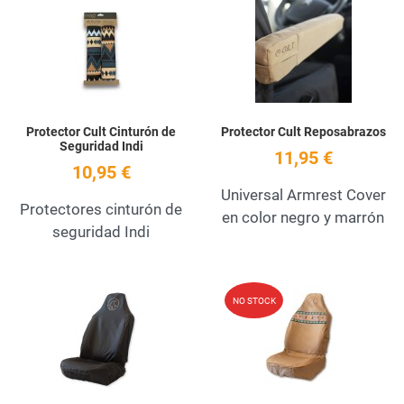
Add to Wishlist
A
Quick View
Q
Protector Cult Cinturón de
Protector Cult Reposabrazos
Seguridad Indi
11,95 €
10,95 €
Universal Armrest Cover
Protectores cinturón de
en color negro y marrón
seguridad Indi
Add to Wishlist
A
NO STOCK
Quick View
Q