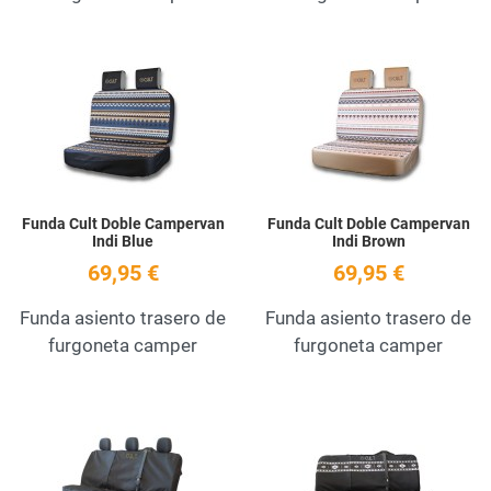
Add to Wishlist
A
Quick View
Q
Funda Cult Doble Campervan
Funda Cult Doble Campervan
Indi Blue
Indi Brown
69,95 €
69,95 €
Funda asiento trasero de
Funda asiento trasero de
furgoneta camper
furgoneta camper
Add to Wishlist
A
Quick View
Q