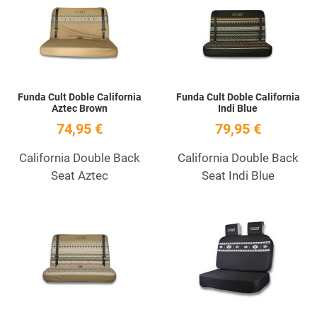
Quick View
Q
Funda Cult Doble California
Funda Cult Doble California
Aztec Brown
Indi Blue
74,95 €
79,95 €
California Double Back
California Double Back
Seat Aztec
Seat Indi Blue
Add to Wishlist
A
Quick View
Q