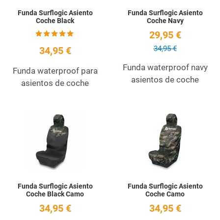
Funda Surflogic Asiento
Funda Surflogic Asiento
Coche Black
Coche Navy
29,95 €
34,95 €
34,95 €
Funda waterproof navy
Funda waterproof para
asientos de coche
asientos de coche
Add to Wishlist
A
Quick View
Q
Funda Surflogic Asiento
Funda Surflogic Asiento
Coche Black Camo
Coche Camo
34,95 €
34,95 €