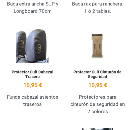
Baca extra ancha SUP y
Baca rax para ranchera.
Longboard 70cm
1 ó 2 tablas.
Add to Wishlist
A
Quick View
Q
Protector Cult Cabezal
Protector Cult Cinturón de
Trasero
Seguridad
10,95 €
10,95 €
Funda cabezal asientos
Protectores para
traseros
cinturón de seguridad en
2 colores