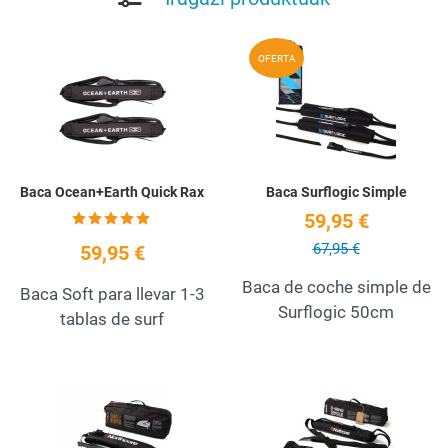
Add to Wishlist
A
OFERTA
Quick View
Q
Baca Ocean+Earth Quick Rax
Baca Surflogic Simple
59,95 €
67,95 €
59,95 €
Baca de coche simple de
Baca Soft para llevar 1-3
Surflogic 50cm
tablas de surf
Add to Wishlist
A
Quick View
Q