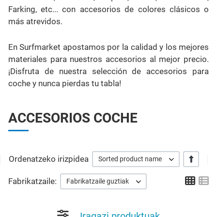
Farking, etc... con accesorios de colores clásicos o
más atrevidos.
En Surfmarket apostamos por la calidad y los mejores
materiales para nuestros accesorios al mejor precio.
¡Disfruta de nuestra selección de accesorios para
coche y nunca pierdas tu tabla!
ACCESORIOS COCHE
Ordenatzeko irizpidea
+/-
Sorted product name
Grid
Li
Fabrikatzaile:
Fabrikatzaile guztiak
Iragazi produktuak