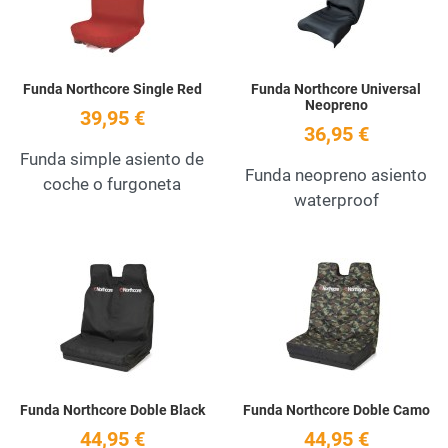
Funda Northcore Single Red
Funda Northcore Universal
Neopreno
39,95 €
36,95 €
Funda simple asiento de
Funda neopreno asiento
coche o furgoneta
waterproof
Add to Wishlist
A
Quick View
Q
Funda Northcore Doble Black
Funda Northcore Doble Camo
44,95 €
44,95 €