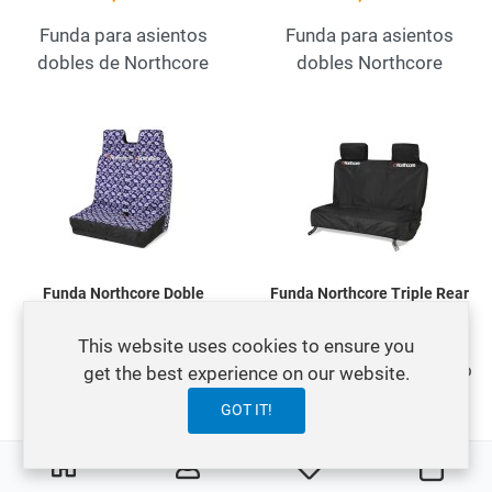
Funda para asientos
Funda para asientos
dobles de Northcore
dobles Northcore
Add to Wishlist
A
Quick View
Q
Funda Northcore Doble
Funda Northcore Triple Rear
Hibiscus
44,95 €
44,95 €
This website uses cookies to ensure you
Funda Northcore asiento
get the best experience on our website.
Funda para asientos
coche triple
GOT IT!
dobles Northcore
0
0
My Wishlist
Orga
Add to Wishlist
A