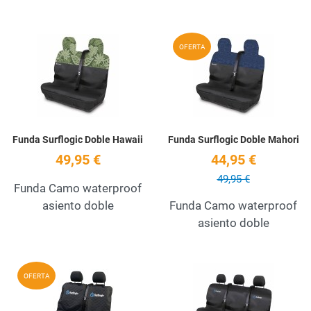
Add to Wishlist
A
OFERTA
Quick View
Q
Funda Surflogic Doble Hawaii
Funda Surflogic Doble Mahori
49,95 €
44,95 €
49,95 €
Funda Camo waterproof
asiento doble
Funda Camo waterproof
asiento doble
Add to Wishlist
A
OFERTA
Quick View
Q