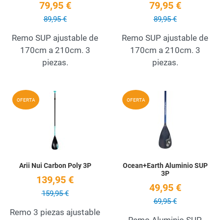
79,95 €
79,95 €
89,95 €
89,95 €
Remo SUP ajustable de
Remo SUP ajustable de
170cm a 210cm. 3
170cm a 210cm. 3
piezas.
piezas.
Add to Wishlist
A
OFERTA
OFERTA
Quick View
Q
Arii Nui Carbon Poly 3P
Ocean+Earth Aluminio SUP
3P
139,95 €
49,95 €
159,95 €
69,95 €
Remo 3 piezas ajustable
Remo Aluminio SUP