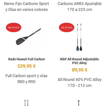
Remo Fijo Carbono Sport
Carbono AR83 Ajustable
y Olas en varios colores
170 a 225 cm
Add to Wishlist
A
NO STOCK
NO STOCK
Quick View
Q
Radz Hawaii Full Carbon
NSP All Round Adjustable
PVC Alloy
239,95 €
89,95 €
Full Carbon sport y olas
All Round 40% PVC Alloy
R80 y R90
170 - 212 cm
Add to Wishlist
A