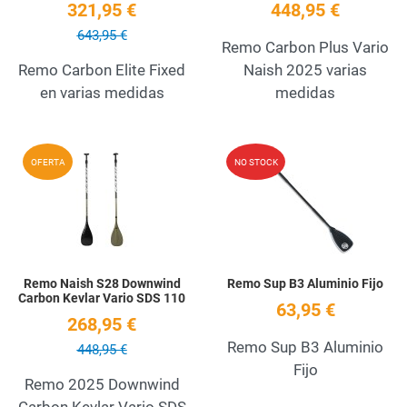
321,95 €
448,95 €
643,95 €
Remo Carbon Plus Vario
Remo Carbon Elite Fixed
Naish 2025 varias
en varias medidas
medidas
Add to Wishlist
A
OFERTA
NO STOCK
Quick View
Q
Remo Naish S28 Downwind
Remo Sup B3 Aluminio Fijo
Carbon Kevlar Vario SDS 110
63,95 €
268,95 €
Remo Sup B3 Aluminio
448,95 €
Fijo
Remo 2025 Downwind
Carbon Kevlar Vario SDS