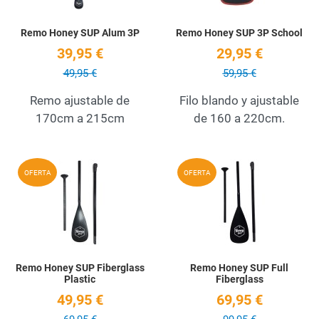
Remo Honey SUP Alum 3P
Remo Honey SUP 3P School
39,95 €
29,95 €
49,95 €
59,95 €
Remo ajustable de
Filo blando y ajustable
170cm a 215cm
de 160 a 220cm.
Add to Wishlist
A
OFERTA
OFERTA
Quick View
Q
Remo Honey SUP Fiberglass
Remo Honey SUP Full
Plastic
Fiberglass
49,95 €
69,95 €