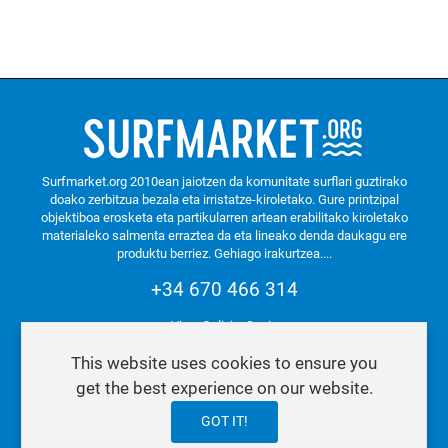
Surfmarket.org 2010ean jaiotzen da komunitate surflari guztirako
doako zerbitzua bezala eta irristatze-kiroletako. Gure printzipal
objektiboa erosketa eta partikularren artean erabilitako kiroletako
materialeko salmenta erraztea da eta lineako denda daukagu ere
produktu berriez.
Gehiago irakurtzea....
+34 670 466 314
Vigo. Galizia. Spain
This website uses cookies to ensure you
get the best experience on our website.
Pribatutasun eta cookie politika
GOT IT!