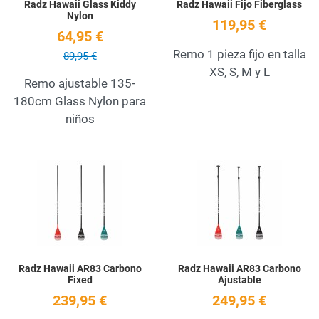
Radz Hawaii Glass Kiddy
Radz Hawaii Fijo Fiberglass
Nylon
119,95 €
64,95 €
Remo 1 pieza fijo en talla
89,95 €
XS, S, M y L
Remo ajustable 135-
180cm Glass Nylon para
niños
Add to Wishlist
A
Quick View
Q
Radz Hawaii AR83 Carbono
Radz Hawaii AR83 Carbono
Fixed
Ajustable
239,95 €
249,95 €