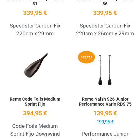
81
86
339,95 €
339,95 €
Speedster Carbon Fix
Speedster Carbon Fix
220cm x 29mm
220cm x 26mm y 29mm
Add to Wishlist
A
OFERTA
Quick View
Q
Remo Code Foils Medium
Remo Naish S26 Junior
Sprint Fijo
Performance Vario RDS 75
394,95 €
139,95 €
199,95 €
Code Foils Medium
Sprint Fijo Downwind
Performance Junior