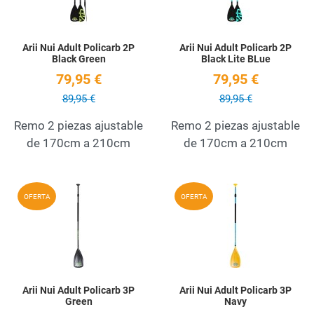
Arii Nui Adult Policarb 2P
Arii Nui Adult Policarb 2P
Black Green
Black Lite BLue
79,95 €
79,95 €
89,95 €
89,95 €
Remo 2 piezas ajustable
Remo 2 piezas ajustable
de 170cm a 210cm
de 170cm a 210cm
Add to Wishlist
A
OFERTA
OFERTA
Quick View
Q
Arii Nui Adult Policarb 3P
Arii Nui Adult Policarb 3P
Green
Navy