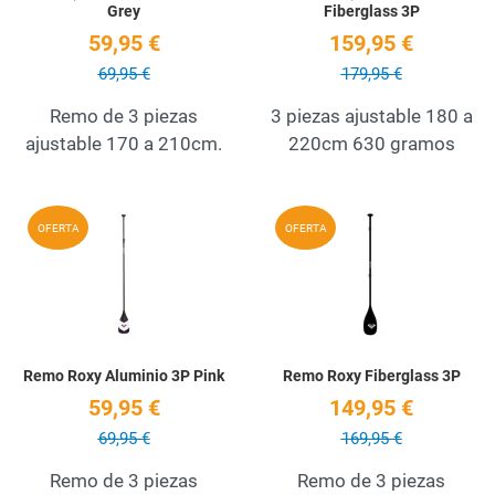
Grey
Fiberglass 3P
59,95 €
159,95 €
69,95 €
179,95 €
Remo de 3 piezas
3 piezas ajustable 180 a
ajustable 170 a 210cm.
220cm 630 gramos
Add to Wishlist
A
OFERTA
OFERTA
Quick View
Q
Remo Roxy Aluminio 3P Pink
Remo Roxy Fiberglass 3P
59,95 €
149,95 €
69,95 €
169,95 €
Remo de 3 piezas
Remo de 3 piezas