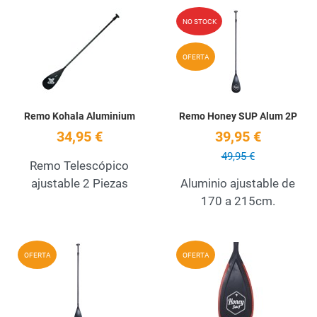
Add to Wishlist
A
NO STOCK
Quick View
Q
OFERTA
Remo Kohala Aluminium
Remo Honey SUP Alum 2P
34,95 €
39,95 €
49,95 €
Remo Telescópico
ajustable 2 Piezas
Aluminio ajustable de
170 a 215cm.
Add to Wishlist
A
OFERTA
OFERTA
Quick View
Q