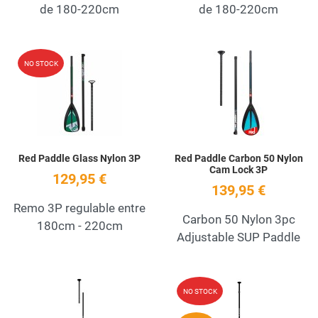
de 180-220cm
de 180-220cm
Add to Wishlist
A
NO STOCK
Quick View
Q
Red Paddle Glass Nylon 3P
Red Paddle Carbon 50 Nylon
Cam Lock 3P
129,95 €
139,95 €
Remo 3P regulable entre
Carbon 50 Nylon 3pc
180cm - 220cm
Adjustable SUP Paddle
Add to Wishlist
A
NO STOCK
Quick View
Q