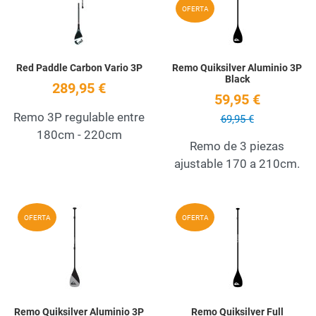
OFERTA
Red Paddle Carbon Vario 3P
Remo Quiksilver Aluminio 3P
Black
289,95 €
59,95 €
Remo 3P regulable entre
69,95 €
180cm - 220cm
Remo de 3 piezas
ajustable 170 a 210cm.
Add to Wishlist
A
OFERTA
OFERTA
Quick View
Q
Remo Quiksilver Aluminio 3P
Remo Quiksilver Full