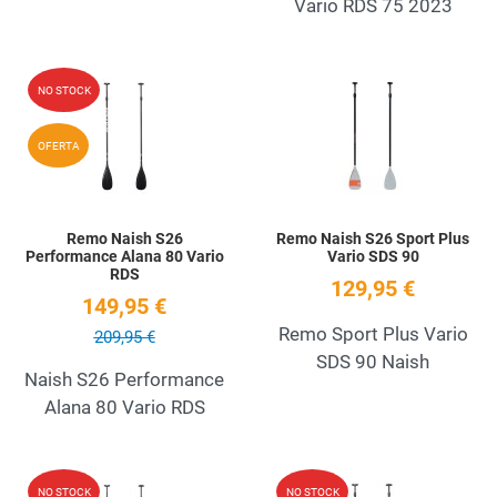
Vario RDS 75 2023
Add to Wishlist
A
NO STOCK
Quick View
Q
OFERTA
Remo Naish S26
Remo Naish S26 Sport Plus
Performance Alana 80 Vario
Vario SDS 90
RDS
129,95 €
149,95 €
Remo Sport Plus Vario
209,95 €
SDS 90 Naish
Naish S26 Performance
Alana 80 Vario RDS
Add to Wishlist
A
NO STOCK
NO STOCK