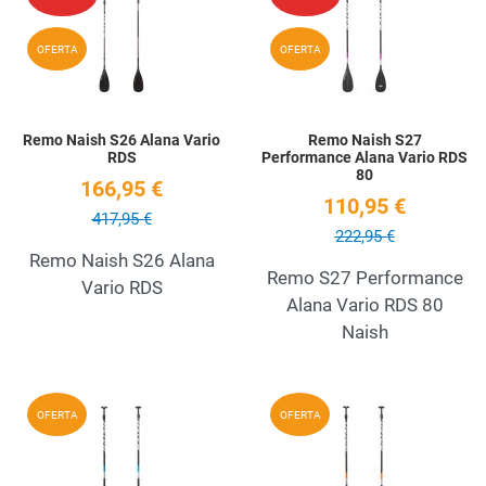
Quick View
Q
OFERTA
OFERTA
Remo Naish S26 Alana Vario
Remo Naish S27
RDS
Performance Alana Vario RDS
80
166,95 €
110,95 €
417,95 €
222,95 €
Remo Naish S26 Alana
Remo S27 Performance
Vario RDS
Alana Vario RDS 80
Naish
Add to Wishlist
A
OFERTA
OFERTA
Quick View
Q