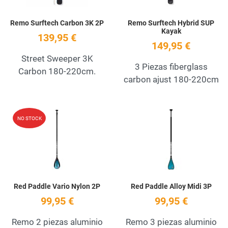
Remo Surftech Carbon 3K 2P
Remo Surftech Hybrid SUP
Kayak
139,95 €
149,95 €
Street Sweeper 3K
3 Piezas fiberglass
Carbon 180-220cm.
carbon ajust 180-220cm
Add to Wishlist
A
NO STOCK
Quick View
Q
Red Paddle Vario Nylon 2P
Red Paddle Alloy Midi 3P
99,95 €
99,95 €
Remo 2 piezas aluminio
Remo 3 piezas aluminio