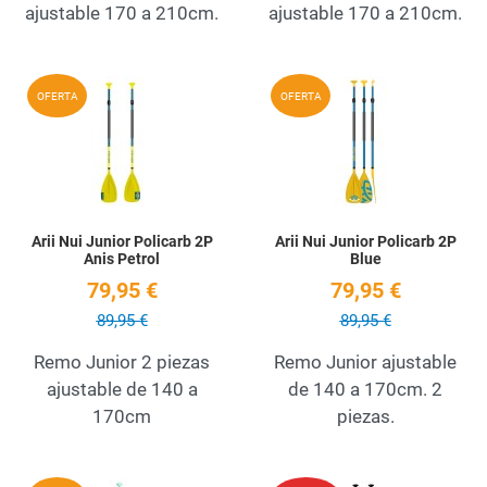
ajustable 170 a 210cm.
ajustable 170 a 210cm.
Add to Wishlist
A
OFERTA
OFERTA
Quick View
Q
Arii Nui Junior Policarb 2P
Arii Nui Junior Policarb 2P
Anis Petrol
Blue
79,95 €
79,95 €
89,95 €
89,95 €
Remo Junior 2 piezas
Remo Junior ajustable
ajustable de 140 a
de 140 a 170cm. 2
170cm
piezas.