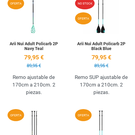
Add to Wishlist
A
OFERTA
NO STOCK
Quick View
Q
OFERTA
Arii Nui Adult Policarb 2P
Arii Nui Adult Policarb 2P
Navy Teal
Black Blue
79,95 €
79,95 €
89,95 €
89,95 €
Remo ajustable de
Remo SUP ajustable de
170cm a 210cm. 2
170cm a 210cm. 2
piezas.
piezas.
Add to Wishlist
A
OFERTA
OFERTA
Quick View
Q