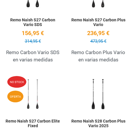
Remo Naish S27 Carbon
Remo Naish S27 Carbon Plus
Vario SDS
Vario
156,95 €
236,95 €
314,95 €
473,95 €
Remo Carbon Vario SDS
Remo Carbon Plus Vario
en varias medidas
en varias medidas
Add to Wishlist
A
NO STOCK
Quick View
Q
OFERTA
Remo Naish S27 Carbon Elite
Remo Naish S28 Carbon Plus
Fixed
Vario 2025