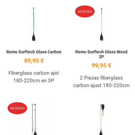
Add to Wishlist
A
NO STOCK
Quick View
Q
Remo Surftech Glass Carbon
Remo Surftech Glass Wood
2P
89,95 €
99,95 €
Fiberglass carbon ajst
2 Piezas fiberglass
180-220cm en 3P
carbon ajust 180-220cm
Add to Wishlist
A
NO STOCK
Quick View
Q