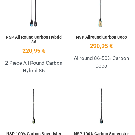
Quick View
Q
NSP All Round Carbon Hybrid
NSP Allround Carbon Coco
86
290,95 €
220,95 €
Allround 86-50% Carbon
2 Piece All Round Carbon
Coco
Hybrid 86
Add to Wishlist
A
Quick View
Q
NSP 100% Carbon Speedster
NSP 100% Carbon Speedster