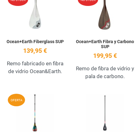
Quick View
Q
Ocean+Earth Fiberglass SUP
Ocean+Earth Fibra y Carbono
SUP
139,95 €
199,95 €
Remo fabricado en fibra
Remo de fibra de vidrio y
de vidrio Ocean&Earth.
pala de carbono.
Add to Wishlist
A
OFERTA
Quick View
Q