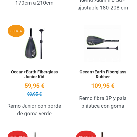
170cm a 210cm
ajustable 180-208 cm
Add to Wishlist
A
OFERTA
Quick View
Q
Ocean+Earth Fiberglass
Ocean+Earth Fiberglass
Junior Kid
Rubber
59,95 €
109,95 €
99,95 €
Remo fibra 3P y pala
Remo Junior con borde
plástica con goma
de goma verde
Add to Wishlist
A
NO STOCK
NO STOCK