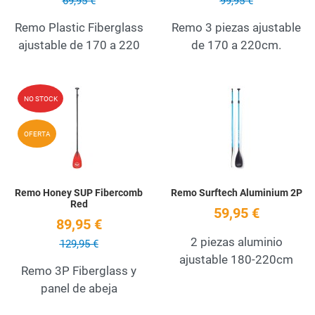
69,95 €
99,95 €
Remo Plastic Fiberglass
Remo 3 piezas ajustable
ajustable de 170 a 220
de 170 a 220cm.
Add to Wishlist
A
NO STOCK
Quick View
Q
OFERTA
Remo Honey SUP Fibercomb
Remo Surftech Aluminium 2P
Red
59,95 €
89,95 €
2 piezas aluminio
129,95 €
ajustable 180-220cm
Remo 3P Fiberglass y
panel de abeja