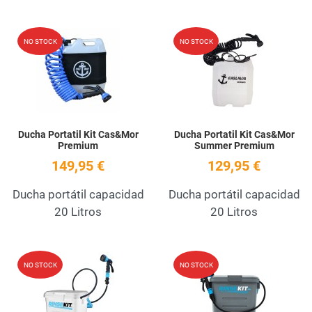
Add to Wishlist
A
NO STOCK
NO STOCK
Quick View
Q
Ducha Portatil Kit Cas&Mor
Ducha Portatil Kit Cas&Mor
Premium
Summer Premium
149,95 €
129,95 €
Ducha portátil capacidad
Ducha portátil capacidad
20 Litros
20 Litros
Add to Wishlist
A
NO STOCK
NO STOCK
Quick View
Q