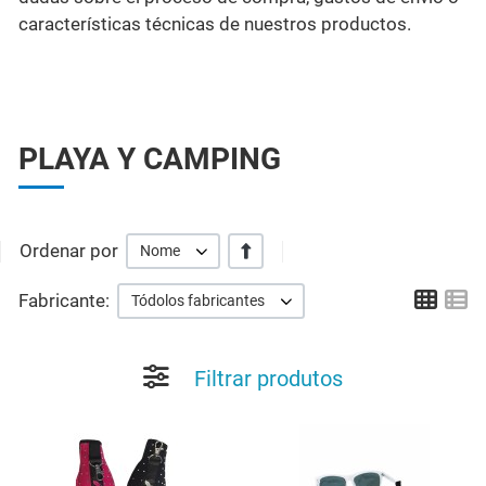
características técnicas de nuestros productos.
PLAYA Y CAMPING
Ordenar por
+/-
Nome
Grid
Li
Fabricante:
Tódolos fabricantes
Filtrar produtos
Add to Wishlist
A
Quick View
Q