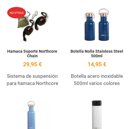
Add to Wishlist
A
NO STOCK
Quick View
Q
Hamaca Soporte Northcore
Botella Nolla Stainless Steel
Chain
500ml
29,95 €
14,95 €
Sistema de suspensión
Botella acero inoxidable
para hamaca Northcore
500ml varios colores
Add to Wishlist
A
Quick View
Q