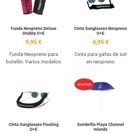
Funda Neopreno Deluxe
Cinta Sunglasses Neopreno
Stubby O+E
O+E
9,95 €
4,95 €
Funda Neopreno para
Cinta para gafas de sol
botellín. Varios modelos
en neopreno
Add to Wishlist
A
NO STOCK
Quick View
Q
Cinta Sunglasses Floating
Sombrilla Playa Channel
O+E
Islands