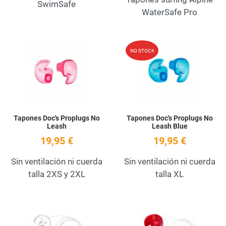
SwimSafe
WaterSafe Pro
Add to Wishlist
A
NO STOCK
Quick View
Q
Tapones Doc's Proplugs No
Tapones Doc's Proplugs No
Leash
Leash Blue
19,95 €
19,95 €
Sin ventilación ni cuerda
Sin ventilación ni cuerda
talla 2XS y 2XL
talla XL
Add to Wishlist
A