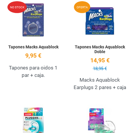
Add to Wishlist
A
NO STOCK
OFERTA
Quick View
Q
Tapones Macks Aquablock
Tapones Macks Aquablock
Doble
9,95 €
14,95 €
Tapones para oidos 1
18,95 €
par + caja.
Macks Aquablock
Earplugs 2 pares + caja
Add to Wishlist
A
Quick View
Q