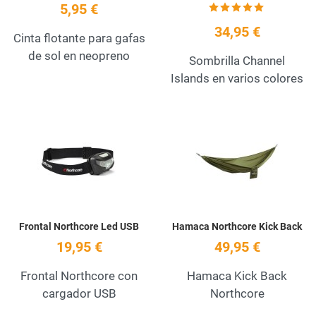
5,95 €
34,95 €
Cinta flotante para gafas
de sol en neopreno
Sombrilla Channel
Islands en varios colores
Add to Wishlist
A
Quick View
Q
Frontal Northcore Led USB
Hamaca Northcore Kick Back
19,95 €
49,95 €
Frontal Northcore con
Hamaca Kick Back
cargador USB
Northcore