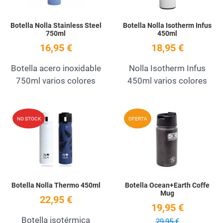
Botella Nolla Stainless Steel
Botella Nolla Isotherm Infus
750ml
450ml
16,95 €
18,95 €
Botella acero inoxidable
Nolla Isotherm Infus
750ml varios colores
450ml varios colores
Add to Wishlist
A
NO STOCK
OFERTA
Quick View
Q
Botella Nolla Thermo 450ml
Botella Ocean+Earth Coffe
Mug
22,95 €
19,95 €
Botella isotérmica
29,95 €