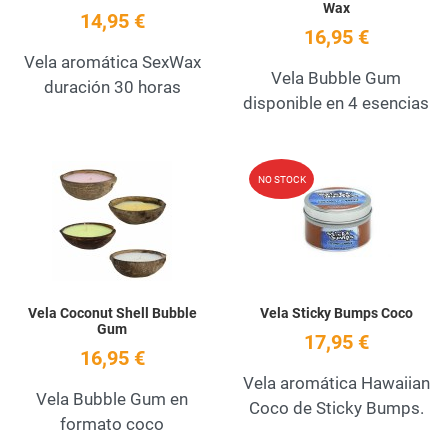
Wax
14,95 €
16,95 €
Vela aromática SexWax
Vela Bubble Gum
duración 30 horas
disponible en 4 esencias
Add to Wishlist
A
NO STOCK
Quick View
Q
Vela Coconut Shell Bubble
Vela Sticky Bumps Coco
Gum
17,95 €
16,95 €
Vela aromática Hawaiian
Vela Bubble Gum en
Coco de Sticky Bumps.
formato coco