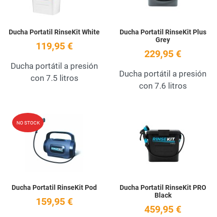
Ducha Portatil RinseKit White
Ducha Portatil RinseKit Plus
Grey
119,95 €
229,95 €
Ducha portátil a presión
Ducha portátil a presión
con 7.5 litros
con 7.6 litros
Add to Wishlist
A
NO STOCK
Quick View
Q
Ducha Portatil RinseKit Pod
Ducha Portatil RinseKit PRO
Black
159,95 €
459,95 €