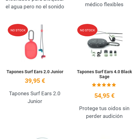
médico flexibles
el agua pero no el sonido
Add to Wishlist
A
NO STOCK
NO STOCK
Quick View
Q
Tapones Surf Ears 2.0 Junior
Tapones Surf Ears 4.0 Black
Sage
39,95 €
Tapones Surf Ears 2.0
54,95 €
Junior
Protege tus oidos sin
perder audición
Add to Wishlist
A