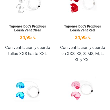
Quick View
Q
Tapones Doc's Proplugs
Tapones Doc's Proplugs
Leash Vent Clear
Leash Vent Red
24,95 €
24,95 €
Con ventilación y cuerda
Con ventilación y cuerda
tallas XXS hasta XXL
en XXS, XS, S, MS, M, L,
XL y XXL
Add to Wishlist
A
Quick View
Q