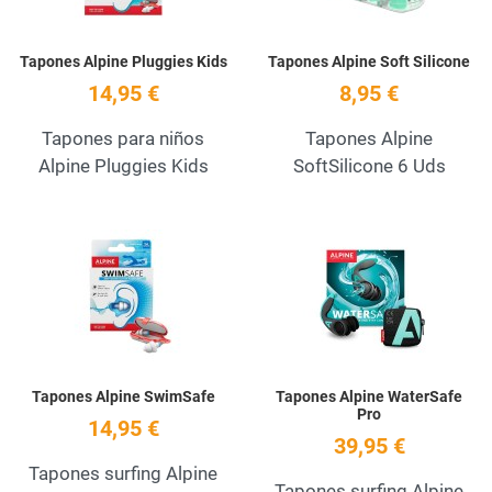
Tapones Alpine Pluggies Kids
Tapones Alpine Soft Silicone
14,95 €
8,95 €
Tapones para niños
Tapones Alpine
Alpine Pluggies Kids
SoftSilicone 6 Uds
Add to Wishlist
A
Quick View
Q
Tapones Alpine SwimSafe
Tapones Alpine WaterSafe
Pro
14,95 €
39,95 €
Tapones surfing Alpine
Tapones surfing Alpine