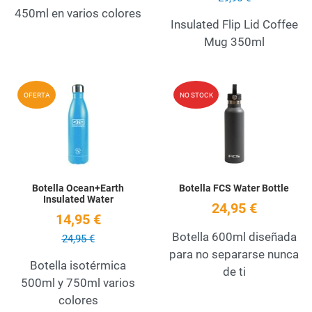
450ml en varios colores
Insulated Flip Lid Coffee
Mug 350ml
Add to Wishlist
A
OFERTA
NO STOCK
Quick View
Q
Botella Ocean+Earth
Botella FCS Water Bottle
Insulated Water
24,95 €
14,95 €
Botella 600ml diseñada
24,95 €
para no separarse nunca
Botella isotérmica
de ti
500ml y 750ml varios
colores