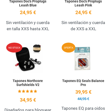
Tapones Doc's Proplugs
Tapones Doc's Proplugs
Leash Blue
Leash Pink
24,95 €
24,95 €
Sin ventilación y cuerda
Sin ventilación y cuerda
en talla XXS hasta XXL
de XXS a XXL
Add to Wishlist
A
NO STOCK
OFERTA
Quick View
Q
Tapones Northcore
Tapones EQ Seals Balance
Surfshields V2
Pro
39,95 €
44,95 €
34,95 €
Tapones EQ para oidos
Diseñados para bloquear