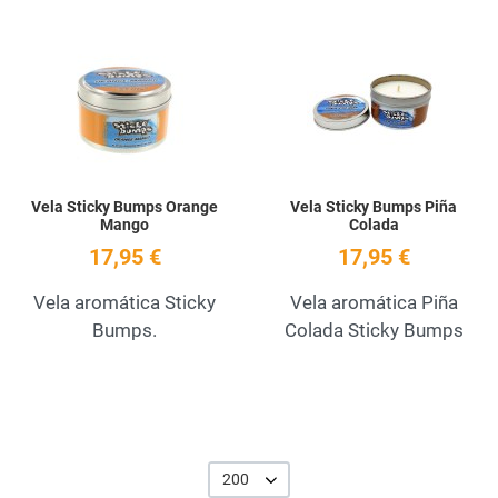
Add to Wishlist
A
Quick View
Q
Vela Sticky Bumps Orange
Vela Sticky Bumps Piña
Mango
Colada
17,95 €
17,95 €
Vela aromática Sticky
Vela aromática Piña
Bumps.
Colada Sticky Bumps
200