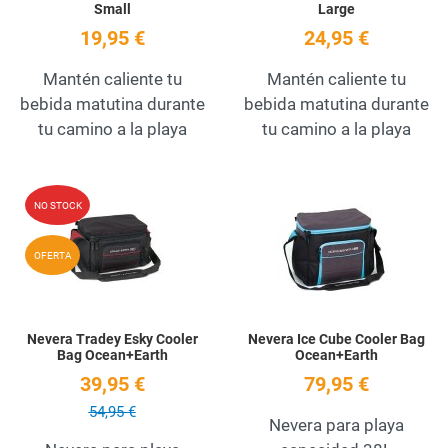
Small
Large
19,95 €
24,95 €
Mantén caliente tu
Mantén caliente tu
bebida matutina durante
bebida matutina durante
tu camino a la playa
tu camino a la playa
Add to Wishlist
A
NO STOCK
Quick View
Q
OFERTA
Nevera Tradey Esky Cooler
Nevera Ice Cube Cooler Bag
Bag Ocean+Earth
Ocean+Earth
39,95 €
79,95 €
54,95 €
Nevera para playa