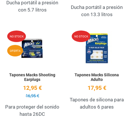
Ducha portátil a presión
Ducha portátil a presión
con 5.7 litros
con 13.3 litros
Add to Wishlist
A
NO STOCK
NO STOCK
Quick View
Q
OFERTA
Tapones Macks Shooting
Tapones Macks Silicona
Earplugs
Adulto
12,95 €
17,95 €
16,95 €
Tapones de silicona para
Para proteger del sonido
adultos 6 pares
hasta 26DC