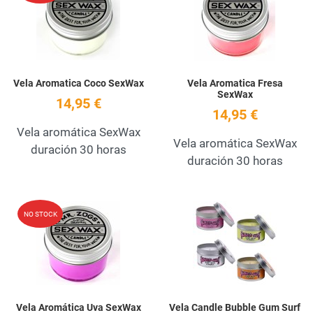
Quick View
Q
Vela Aromatica Coco SexWax
Vela Aromatica Fresa
SexWax
14,95 €
14,95 €
Vela aromática SexWax
Vela aromática SexWax
duración 30 horas
duración 30 horas
Add to Wishlist
A
NO STOCK
Quick View
Q
Vela Aromática Uva SexWax
Vela Candle Bubble Gum Surf