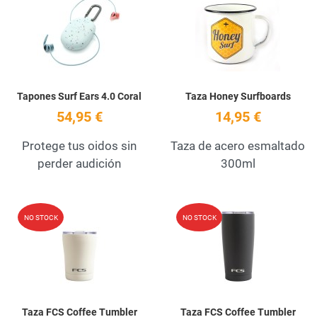
Quick View
Q
Tapones Surf Ears 4.0 Coral
Taza Honey Surfboards
54,95 €
14,95 €
Protege tus oidos sin
Taza de acero esmaltado
perder audición
300ml
Add to Wishlist
A
NO STOCK
NO STOCK
Quick View
Q
Taza FCS Coffee Tumbler
Taza FCS Coffee Tumbler