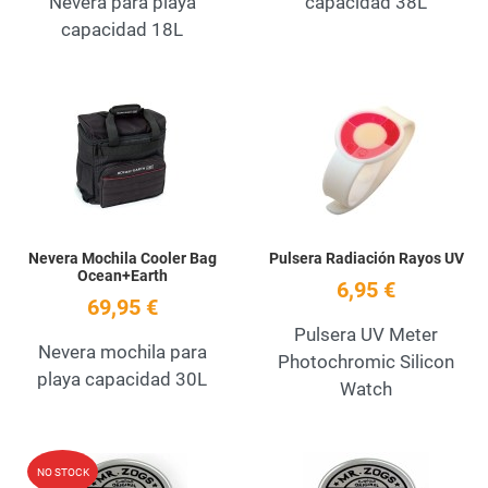
Nevera para playa
capacidad 38L
capacidad 18L
Add to Wishlist
A
Quick View
Q
Nevera Mochila Cooler Bag
Pulsera Radiación Rayos UV
Ocean+Earth
6,95 €
69,95 €
Pulsera UV Meter
Nevera mochila para
Photochromic Silicon
playa capacidad 30L
Watch
Add to Wishlist
A
NO STOCK