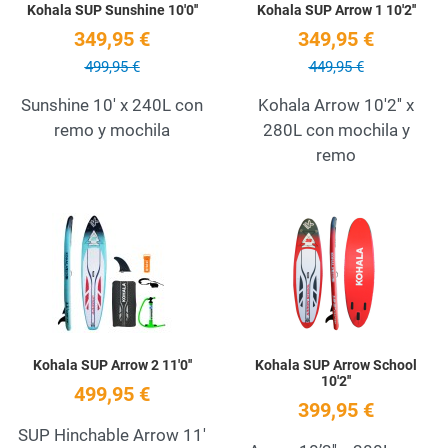
Kohala SUP Sunshine 10'0''
Kohala SUP Arrow 1 10'2''
349,95 €
349,95 €
499,95 €
449,95 €
Sunshine 10' x 240L con
Kohala Arrow 10'2'' x
remo y mochila
280L con mochila y
remo
Add to Wishlist
A
Quick View
Q
Kohala SUP Arrow 2 11'0''
Kohala SUP Arrow School
10'2''
499,95 €
399,95 €
SUP Hinchable Arrow 11'