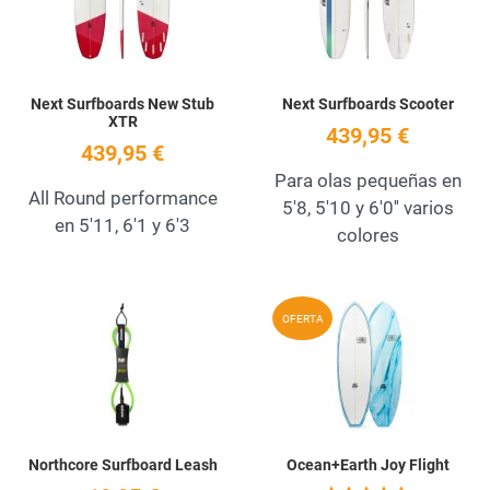
Next Surfboards New Stub
Next Surfboards Scooter
XTR
439,95 €
439,95 €
Para olas pequeñas en
All Round performance
5'8, 5'10 y 6'0'' varios
en 5'11, 6'1 y 6'3
colores
Add to Wishlist
A
OFERTA
Quick View
Q
Northcore Surfboard Leash
Ocean+Earth Joy Flight