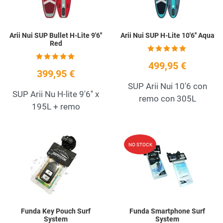
Arii Nui SUP Bullet H-Lite 9'6''
Arii Nui SUP H-Lite 10'6'' Aqua
Red
499,95 €
399,95 €
SUP Arii Nui 10'6 con
SUP Arii Nu H-lite 9'6'' x
remo con 305L
195L + remo
Add to Wishlist
A
NO STOCK
Quick View
Q
Funda Key Pouch Surf
Funda Smartphone Surf
System
System