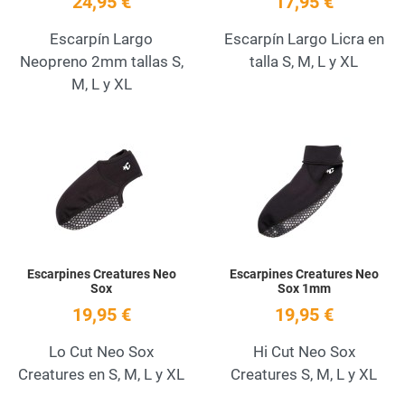
24,95 €
17,95 €
Escarpín Largo
Escarpín Largo Licra en
Neopreno 2mm tallas S,
talla S, M, L y XL
M, L y XL
Add to Wishlist
A
Quick View
Q
Escarpines Creatures Neo
Escarpines Creatures Neo
Sox
Sox 1mm
19,95 €
19,95 €
Lo Cut Neo Sox
Hi Cut Neo Sox
Creatures en S, M, L y XL
Creatures S, M, L y XL