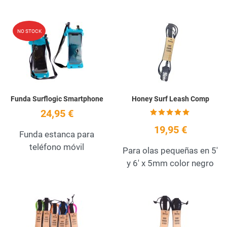
Add to Wishlist
A
NO STOCK
Quick View
Q
Funda Surflogic Smartphone
Honey Surf Leash Comp
24,95 €
19,95 €
Funda estanca para
teléfono móvil
Para olas pequeñas en 5'
y 6' x 5mm color negro
Add to Wishlist
A
Quick View
Q