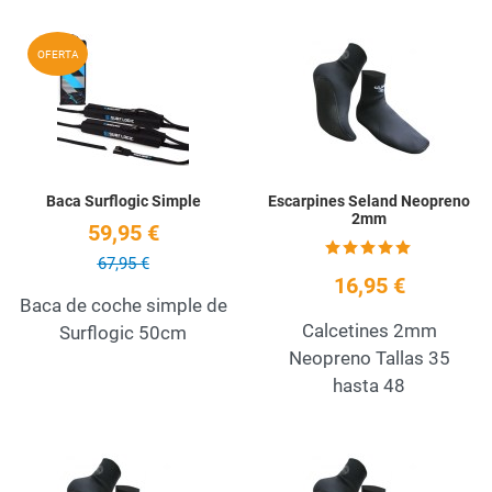
Add to Wishlist
A
OFERTA
Quick View
Q
Baca Surflogic Simple
Escarpines Seland Neopreno
2mm
59,95 €
67,95 €
16,95 €
Baca de coche simple de
Calcetines 2mm
Surflogic 50cm
Neopreno Tallas 35
hasta 48
Add to Wishlist
A