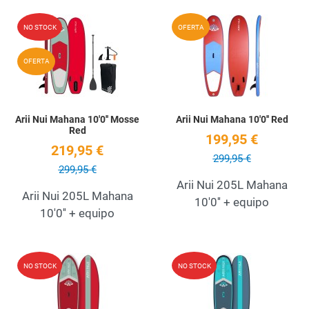
Add to Wishlist
A
NO STOCK
OFERTA
Quick View
Q
OFERTA
Arii Nui Mahana 10'0'' Mosse
Arii Nui Mahana 10'0'' Red
Red
199,95 €
219,95 €
299,95 €
299,95 €
Arii Nui 205L Mahana
Arii Nui 205L Mahana
10'0'' + equipo
10'0'' + equipo
Add to Wishlist
A
NO STOCK
NO STOCK
Quick View
Q