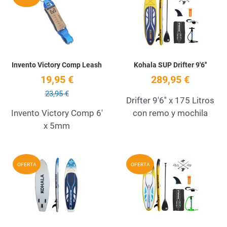
Quick View
Q
Invento Victory Comp Leash
Kohala SUP Drifter 9'6''
19,95 €
289,95 €
23,95 €
Drifter 9'6'' x 175 Litros
Invento Victory Comp 6'
con remo y mochila
x 5mm
Add to Wishlist
A
OFERTA
OFERTA
Quick View
Q