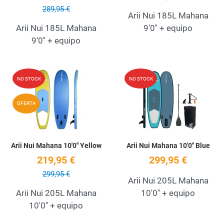
289,95 €
Arii Nui 185L Mahana
Arii Nui 185L Mahana
9'0'' + equipo
9'0'' + equipo
Add to Wishlist
A
NO STOCK
NO STOCK
Quick View
Q
OFERTA
Arii Nui Mahana 10'0'' Yellow
Arii Nui Mahana 10'0'' Blue
219,95 €
299,95 €
299,95 €
Arii Nui 205L Mahana
Arii Nui 205L Mahana
10'0'' + equipo
10'0'' + equipo