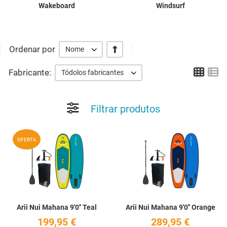
Wakeboard
Windsurf
Ordenar por
+/-
Nome
Grid
Li
Fabricante:
Tódolos fabricantes
Filtrar produtos
Add to Wishlist
A
OFERTA
Quick View
Q
Arii Nui Mahana 9'0'' Teal
Arii Nui Mahana 9'0'' Orange
199,95 €
289,95 €