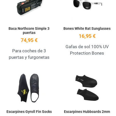
Quick View
Q
Baca Northcore Simple 3
Bones White Rat Sunglasses
puertas
16,95 €
74,95 €
Gafas de sol 100% UV
Para coches de 3
Protection Bones
puertas y furgonetas
Add to Wishlist
A
Quick View
Q
Escarpines Gyroll Fin Socks
Escarpines Hubboards 2mm