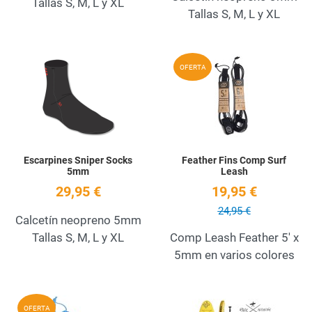
Tallas S, M, L y XL
Tallas S, M, L y XL
Add to Wishlist
A
OFERTA
Quick View
Q
Escarpines Sniper Socks
Feather Fins Comp Surf
5mm
Leash
29,95 €
19,95 €
24,95 €
Calcetín neopreno 5mm
Tallas S, M, L y XL
Comp Leash Feather 5' x
5mm en varios colores
Add to Wishlist
A
OFERTA