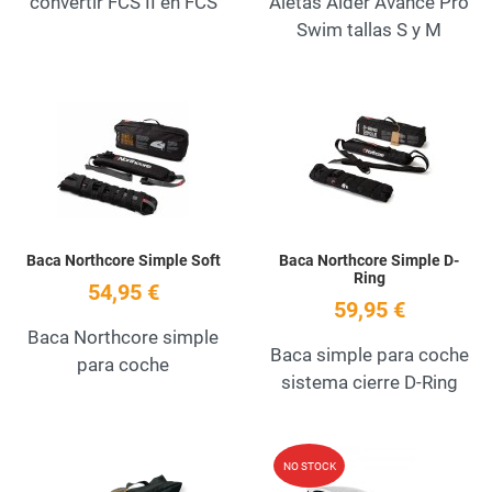
convertir FCS II en FCS
Aletas Alder Avance Pro
Swim tallas S y M
Add to Wishlist
A
Quick View
Q
Baca Northcore Simple Soft
Baca Northcore Simple D-
Ring
54,95 €
59,95 €
Baca Northcore simple
Baca simple para coche
para coche
sistema cierre D-Ring
Add to Wishlist
A
NO STOCK