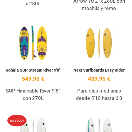
Arrow 10’2'' x 280L con
x 280L
mochila y remo
Add to Wishlist
A
Quick View
Q
Kohala SUP Stream River 9'8''
Next Surfboards Easy Rider
549,95 €
439,95 €
SUP Hinchable River 9'8''
Para olas medianas
con 270L
desde 5'10 hasta 6'8
Add to Wishlist
A
NO STOCK
Quick View
Q