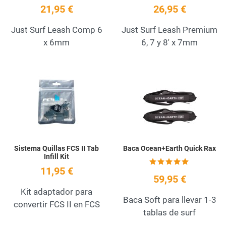
21,95 €
26,95 €
Just Surf Leash Comp 6
Just Surf Leash Premium
x 6mm
6, 7 y 8' x 7mm
Add to Wishlist
A
Quick View
Q
Sistema Quillas FCS II Tab
Baca Ocean+Earth Quick Rax
Infill Kit
11,95 €
59,95 €
Kit adaptador para
Baca Soft para llevar 1-3
convertir FCS II en FCS
tablas de surf