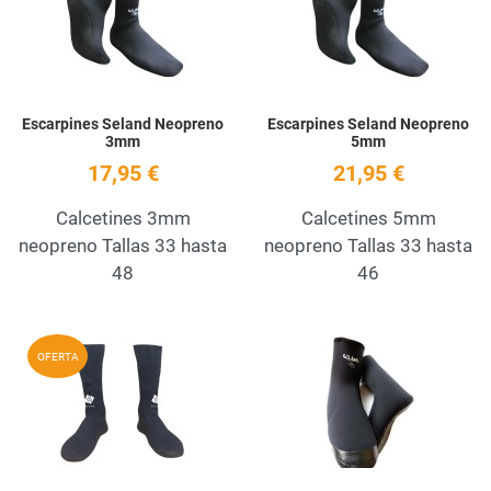
Quick View
Q
Escarpines Seland Neopreno
Escarpines Seland Neopreno
3mm
5mm
17,95 €
21,95 €
Calcetines 3mm
Calcetines 5mm
neopreno Tallas 33 hasta
neopreno Tallas 33 hasta
48
46
Add to Wishlist
A
OFERTA
Quick View
Q