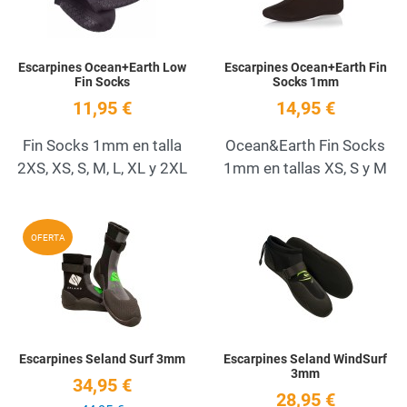
Escarpines Ocean+Earth Low
Escarpines Ocean+Earth Fin
Fin Socks
Socks 1mm
11,95 €
14,95 €
Fin Socks 1mm en talla
Ocean&Earth Fin Socks
2XS, XS, S, M, L, XL y 2XL
1mm en tallas XS, S y M
Add to Wishlist
A
OFERTA
Quick View
Q
Escarpines Seland Surf 3mm
Escarpines Seland WindSurf
3mm
34,95 €
28,95 €