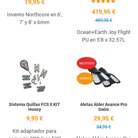
19,95 €
419,95 €
Invento Northcore en 6',
489,95 €
7' y 8' x 6mm
Ocean+Earth Joy Flight
PU en 5'8 x 32.57L
Add to Wishlist
A
NO STOCK
Quick View
Q
OFERTA
Sistema Quillas FCS II KIT
Aletas Alder Avance Pro
Honey
Swim
9,95 €
29,95 €
34,95 €
Kit adaptador para