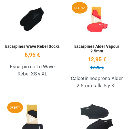
Add to Wishlist
A
OFERTA
Quick View
Q
Escarpines Wave Rebel Socks
Escarpines Alder Vapour
2.5mm
6,95 €
12,95 €
Escarpín corto Wave
19,95 €
Rebel XS y XL
Calcetín neopreno Alder
2.5mm talla S y XL
Add to Wishlist
A
OFERTA
Quick View
Q