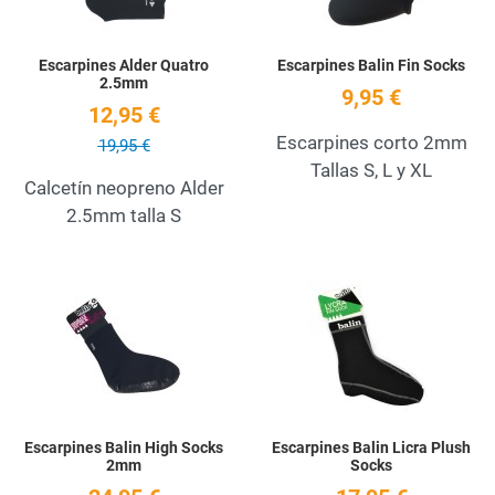
Escarpines Alder Quatro
Escarpines Balin Fin Socks
2.5mm
9,95 €
12,95 €
Escarpines corto 2mm
19,95 €
Tallas S, L y XL
Calcetín neopreno Alder
2.5mm talla S
Add to Wishlist
A
Quick View
Q
Escarpines Balin High Socks
Escarpines Balin Licra Plush
2mm
Socks