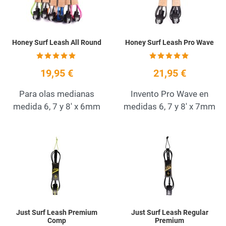
Honey Surf Leash All Round
Honey Surf Leash Pro Wave
19,95 €
21,95 €
Para olas medianas
Invento Pro Wave en
medida 6, 7 y 8' x 6mm
medidas 6, 7 y 8' x 7mm
Add to Wishlist
A
Quick View
Q
Just Surf Leash Premium
Just Surf Leash Regular
Comp
Premium