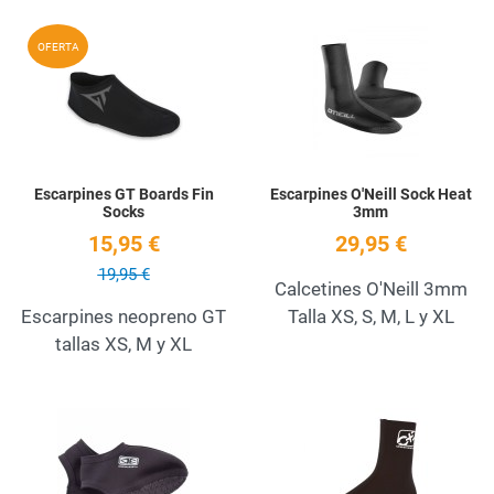
Add to Wishlist
A
OFERTA
Quick View
Q
Escarpines GT Boards Fin
Escarpines O'Neill Sock Heat
Socks
3mm
15,95 €
29,95 €
19,95 €
Calcetines O'Neill 3mm
Escarpines neopreno GT
Talla XS, S, M, L y XL
tallas XS, M y XL
Add to Wishlist
A
Quick View
Q