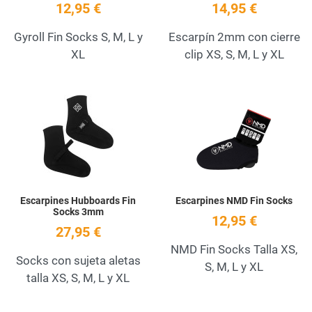
12,95 €
14,95 €
Gyroll Fin Socks S, M, L y
Escarpín 2mm con cierre
XL
clip XS, S, M, L y XL
Add to Wishlist
A
Quick View
Q
Escarpines Hubboards Fin
Escarpines NMD Fin Socks
Socks 3mm
12,95 €
27,95 €
NMD Fin Socks Talla XS,
Socks con sujeta aletas
S, M, L y XL
talla XS, S, M, L y XL