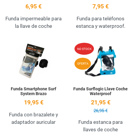
6,95 €
7,95 €
Funda impermeable para
Funda para teléfonos
la llave de coche
estanca y waterproof.
Add to Wishlist
A
NO STOCK
Quick View
Q
OFERTA
Funda Smartphone Surf
Funda Surflogic Llave Coche
System Brazo
Waterproof
19,95 €
21,95 €
26,95 €
Funda con brazalete y
adaptador auricular
Funda estanca para
llaves de coche