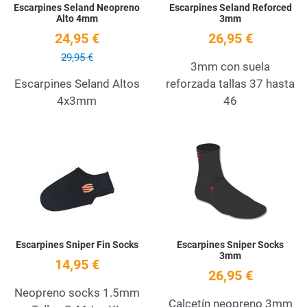
Escarpines Seland Neopreno
Escarpines Seland Reforced
Alto 4mm
3mm
24,95 €
26,95 €
29,95 €
3mm con suela
Escarpines Seland Altos
reforzada tallas 37 hasta
4x3mm
46
Add to Wishlist
A
Quick View
Q
Escarpines Sniper Fin Socks
Escarpines Sniper Socks
3mm
14,95 €
26,95 €
Neopreno socks 1.5mm
Calcetín neopreno 3mm