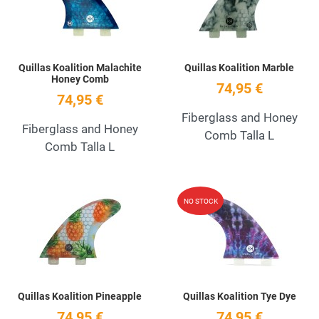
Quillas Koalition Malachite
Quillas Koalition Marble
Honey Comb
74,95 €
74,95 €
Fiberglass and Honey
Fiberglass and Honey
Comb Talla L
Comb Talla L
Add to Wishlist
A
NO STOCK
Quick View
Q
Quillas Koalition Pineapple
Quillas Koalition Tye Dye
74,95 €
74,95 €