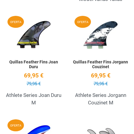
Add to Wishlist
A
OFERTA
OFERTA
Quick View
Q
Quillas Feather Fins Joan
Quillas Feather Fins Jorgann
Duru
Couzinet
69,95 €
69,95 €
79,95 €
79,95 €
Athlete Series Joan Duru
Athlete Series Jorgann
M
Couzinet M
Add to Wishlist
A
OFERTA