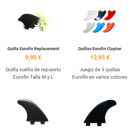
Add to Wishlist
A
Quick View
Q
Quilla Eurofin Replacement
Quillas Eurofin Clayton
9,95 €
12,95 €
Quilla suelta de repuesto
Juego de 3 quillas
Eurofin Talla M y L
Eurofin en varios colores
Add to Wishlist
A
Quick View
Q