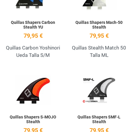
Quillas Shapers Carbon
Quillas Shapers Mach-50
Stealth YU
Stealth
79,95 €
79,95 €
Quillas Carbon Yoshinori
Quillas Stealth Match 50
Ueda Talla S/M
Talla ML
Add to Wishlist
A
Quick View
Q
Quillas Shapers S-MOJO
Quillas Shapers SMF-L
Stealth
Stealth
79,95 €
79,95 €