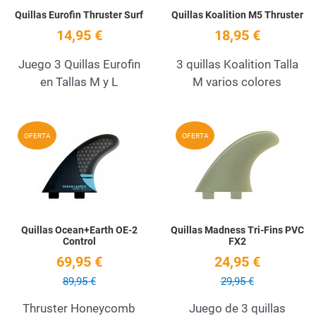
Quillas Eurofin Thruster Surf
Quillas Koalition M5 Thruster
14,95 €
18,95 €
Juego 3 Quillas Eurofin
3 quillas Koalition Talla
en Tallas M y L
M varios colores
Add to Wishlist
A
OFERTA
OFERTA
Quick View
Q
Quillas Ocean+Earth OE-2
Quillas Madness Tri-Fins PVC
Control
FX2
69,95 €
24,95 €
89,95 €
29,95 €
Thruster Honeycomb
Juego de 3 quillas