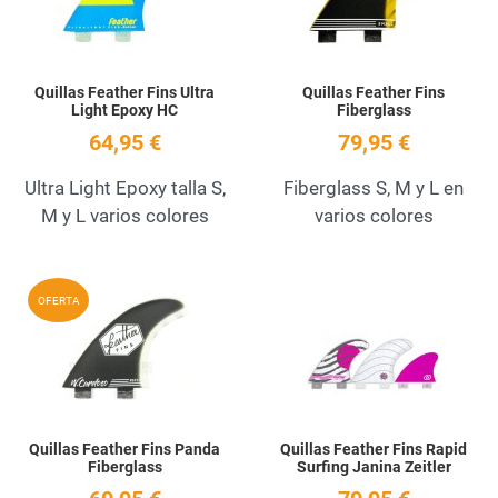
Quillas Feather Fins Ultra
Quillas Feather Fins
Light Epoxy HC
Fiberglass
64,95 €
79,95 €
Ultra Light Epoxy talla S,
Fiberglass S, M y L en
M y L varios colores
varios colores
Add to Wishlist
A
OFERTA
Quick View
Q
Quillas Feather Fins Panda
Quillas Feather Fins Rapid
Fiberglass
Surfing Janina Zeitler