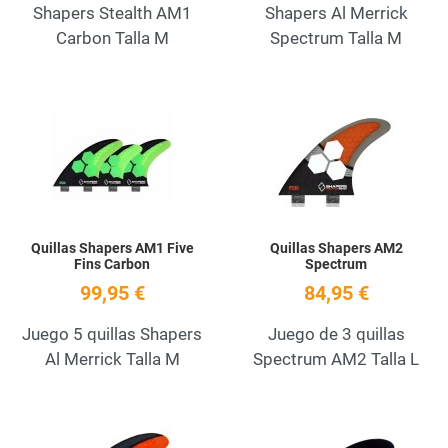
Shapers Stealth AM1
Shapers Al Merrick
Carbon Talla M
Spectrum Talla M
Add to Wishlist
A
Quick View
Q
Quillas Shapers AM1 Five
Quillas Shapers AM2
Fins Carbon
Spectrum
99,95 €
84,95 €
Juego 5 quillas Shapers
Juego de 3 quillas
Al Merrick Talla M
Spectrum AM2 Talla L
Add to Wishlist
A