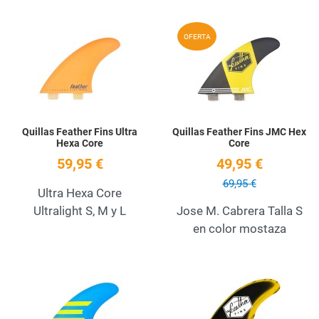
Add to Wishlist
A
OFERTA
Quick View
Q
Quillas Feather Fins Ultra
Quillas Feather Fins JMC Hex
Hexa Core
Core
59,95 €
49,95 €
69,95 €
Ultra Hexa Core
Ultralight S, M y L
Jose M. Cabrera Talla S
en color mostaza
Add to Wishlist
A
Quick View
Q