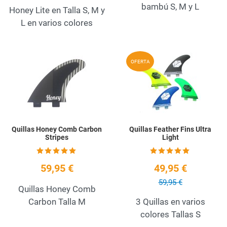
bambú S, M y L
Honey Lite en Talla S, M y
L en varios colores
Add to Wishlist
A
OFERTA
Quick View
Q
Quillas Honey Comb Carbon
Quillas Feather Fins Ultra
Stripes
Light
59,95 €
49,95 €
59,95 €
Quillas Honey Comb
Carbon Talla M
3 Quillas en varios
colores Tallas S