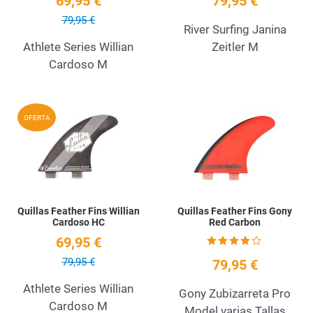
69,95 €
79,95 €
79,95 €
River Surfing Janina
Athlete Series Willian
Zeitler M
Cardoso M
Add to Wishlist
A
OFERTA
Quick View
Q
Quillas Feather Fins Willian
Quillas Feather Fins Gony
Cardoso HC
Red Carbon
69,95 €
79,95 €
79,95 €
Athlete Series Willian
Gony Zubizarreta Pro
Cardoso M
Model varias Tallas