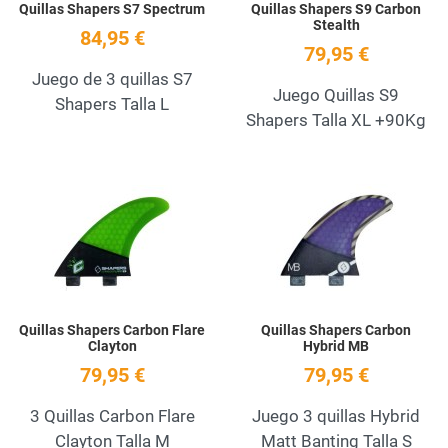
Quillas Shapers S7 Spectrum
Quillas Shapers S9 Carbon
Stealth
84,95 €
79,95 €
Juego de 3 quillas S7
Juego Quillas S9
Shapers Talla L
Shapers Talla XL +90Kg
Add to Wishlist
A
Quick View
Q
Quillas Shapers Carbon Flare
Quillas Shapers Carbon
Clayton
Hybrid MB
79,95 €
79,95 €
3 Quillas Carbon Flare
Juego 3 quillas Hybrid
Clayton Talla M
Matt Banting Talla S