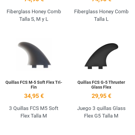
Fiberglass Honey Comb
Fiberglass Honey Comb
Talla S, M y L
Talla L
Add to Wishlist
A
Quick View
Q
Quillas FCS M-5 Soft Flex Tri-
Quillas FCS G-5 Thruster
Fin
Glass Flex
34,95 €
29,95 €
3 Quillas FCS M5 Soft
Juego 3 quillas Glass
Flex Talla M
Flex G5 Talla M