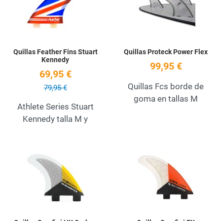
Quick View
Q
Quillas Feather Fins Stuart
Quillas Proteck Power Flex
Kennedy
99,95 €
69,95 €
Quillas Fcs borde de
79,95 €
goma en tallas M
Athlete Series Stuart
Kennedy talla M y
Add to Wishlist
A
Quick View
Q