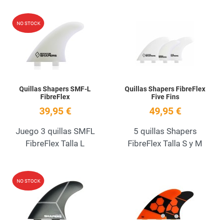
Add to Wishlist
A
NO STOCK
Quick View
Q
Quillas Shapers SMF-L
Quillas Shapers FibreFlex
FibreFlex
Five Fins
39,95 €
49,95 €
Juego 3 quillas SMFL
5 quillas Shapers
FibreFlex Talla L
FibreFlex Talla S y M
Add to Wishlist
A
NO STOCK
Quick View
Q