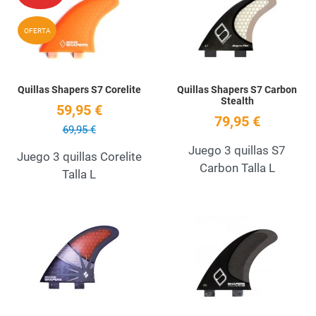
Quick View
Q
OFERTA
Quillas Shapers S7 Corelite
Quillas Shapers S7 Carbon
Stealth
59,95 €
79,95 €
69,95 €
Juego 3 quillas S7
Juego 3 quillas Corelite
Carbon Talla L
Talla L
Add to Wishlist
A
Quick View
Q