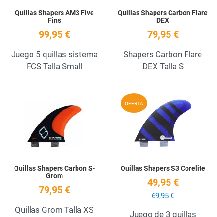
Quillas Shapers AM3 Five
Quillas Shapers Carbon Flare
Fins
DEX
99,95 €
79,95 €
Juego 5 quillas sistema
Shapers Carbon Flare
FCS Talla Small
DEX Talla S
Add to Wishlist
A
OFERTA
Quick View
Q
Quillas Shapers Carbon S-
Quillas Shapers S3 Corelite
Grom
49,95 €
79,95 €
69,95 €
Quillas Grom Talla XS
Juego de 3 quillas