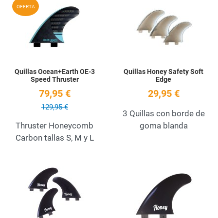
Add to Wishlist
A
OFERTA
Quick View
Q
Quillas Ocean+Earth OE-3
Quillas Honey Safety Soft
Speed Thruster
Edge
79,95 €
29,95 €
129,95 €
3 Quillas con borde de
Thruster Honeycomb
goma blanda
Carbon tallas S, M y L
Add to Wishlist
A
Quick View
Q