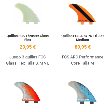
Add to Wishlist
A
Quick View
Q
Quillas FCS Thruster Glass
Quillas FCS ARC PC Tri-Set
Flex
Medium
29,95 €
89,95 €
Juego 3 quillas FCS
FCS ARC Performance
Glass Flex Talla S, M y L
Core Talla M
Add to Wishlist
A
Quick View
Q