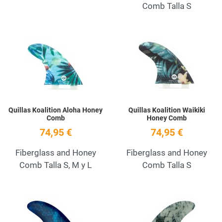
Comb Talla S
Add to Wishlist
A
Quick View
Q
Quillas Koalition Aloha Honey
Quillas Koalition Waikiki
Comb
Honey Comb
74,95 €
74,95 €
Fiberglass and Honey
Fiberglass and Honey
Comb Talla S, M y L
Comb Talla S
Add to Wishlist
A
Quick View
Q