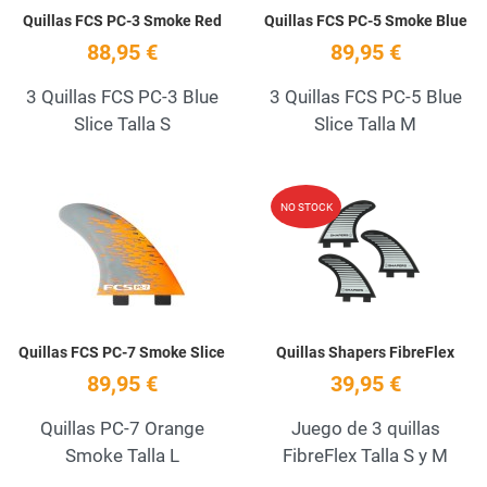
Quillas FCS PC-3 Smoke Red
Quillas FCS PC-5 Smoke Blue
88,95 €
89,95 €
3 Quillas FCS PC-3 Blue
3 Quillas FCS PC-5 Blue
Slice Talla S
Slice Talla M
Add to Wishlist
A
NO STOCK
Quick View
Q
Quillas FCS PC-7 Smoke Slice
Quillas Shapers FibreFlex
89,95 €
39,95 €
Quillas PC-7 Orange
Juego de 3 quillas
Smoke Talla L
FibreFlex Talla S y M