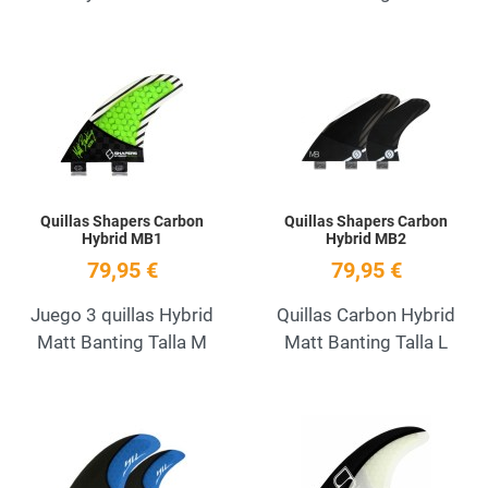
Add to Wishlist
A
Quick View
Q
Quillas Shapers Carbon
Quillas Shapers Carbon
Hybrid MB1
Hybrid MB2
79,95 €
79,95 €
Juego 3 quillas Hybrid
Quillas Carbon Hybrid
Matt Banting Talla M
Matt Banting Talla L
Add to Wishlist
A
Quick View
Q