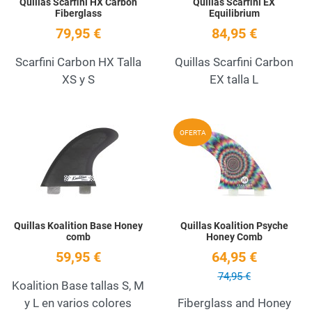
Quillas Scarfini HX Carbon
Quillas Scarfini EX
Fiberglass
Equilibrium
79,95 €
84,95 €
Scarfini Carbon HX Talla
Quillas Scarfini Carbon
XS y S
EX talla L
Add to Wishlist
A
OFERTA
Quick View
Q
Quillas Koalition Base Honey
Quillas Koalition Psyche
comb
Honey Comb
59,95 €
64,95 €
74,95 €
Koalition Base tallas S, M
y L en varios colores
Fiberglass and Honey