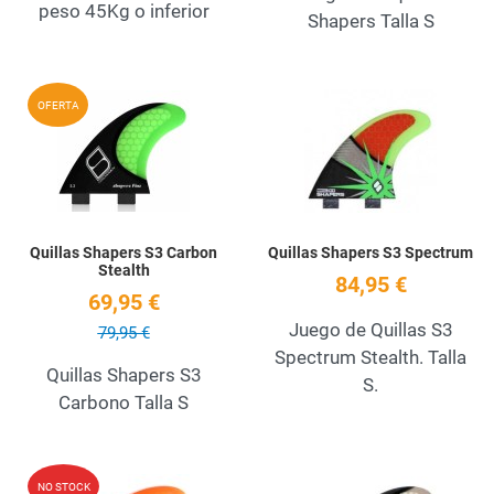
peso 45Kg o inferior
Shapers Talla S
Add to Wishlist
A
OFERTA
Quick View
Q
Quillas Shapers S3 Carbon
Quillas Shapers S3 Spectrum
Stealth
84,95 €
69,95 €
Juego de Quillas S3
79,95 €
Spectrum Stealth. Talla
Quillas Shapers S3
S.
Carbono Talla S
Add to Wishlist
A
NO STOCK