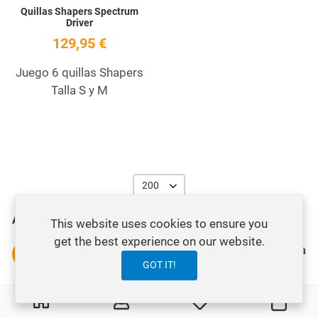
Quillas Shapers Spectrum
Driver
129,95 €
Juego 6 quillas Shapers
Talla S y M
200
A NOSA TENDA
This website uses cookies to ensure you
get the best experience on our website.
Envío gratis para pedidos superiores a 60€ para
GOT IT!
Península e Portugal. Para pedidos inferiores
coste de envío dende 2.85€.
0
0
My Wishlist
Carro