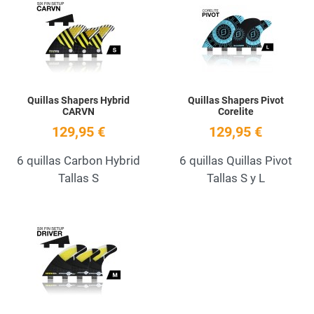
Add to Wishlist
A
Quick View
Q
Quillas Shapers Hybrid
Quillas Shapers Pivot
CARVN
Corelite
129,95 €
129,95 €
6 quillas Carbon Hybrid
6 quillas Quillas Pivot
Tallas S
Tallas S y L
Add to Wishlist
Quick View