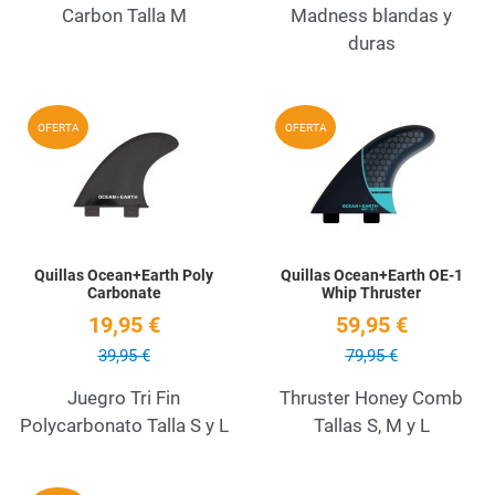
Carbon Talla M
Madness blandas y
duras
Add to Wishlist
A
OFERTA
OFERTA
Quick View
Q
Quillas Ocean+Earth Poly
Quillas Ocean+Earth OE-1
Carbonate
Whip Thruster
19,95 €
59,95 €
39,95 €
79,95 €
Juegro Tri Fin
Thruster Honey Comb
Polycarbonato Talla S y L
Tallas S, M y L