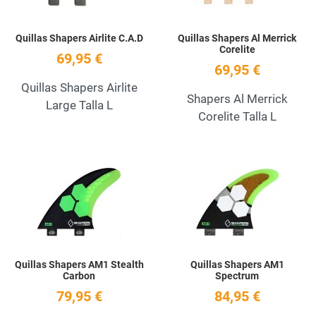
Quillas Shapers Airlite C.A.D
Quillas Shapers Al Merrick
Corelite
69,95 €
69,95 €
Quillas Shapers Airlite
Shapers Al Merrick
Large Talla L
Corelite Talla L
Add to Wishlist
A
Quick View
Q
Quillas Shapers AM1 Stealth
Quillas Shapers AM1
Carbon
Spectrum
79,95 €
84,95 €