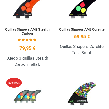
Quick View
Q
Quillas Shapers AM2 Stealth
Quillas Shapers AM3 Corelite
Carbon
69,95 €
Quillas Shapers Corelite
79,95 €
Talla Small
Juego 3 quillas Stealth
Carbon Talla L
Add to Wishlist
A
NO STOCK
Quick View
Q