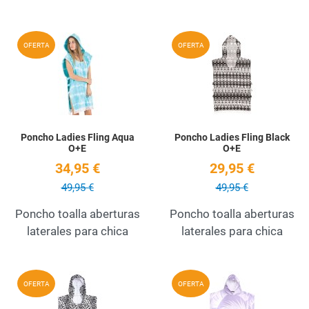
Add to Wishlist
A
OFERTA
OFERTA
Quick View
Q
Poncho Ladies Fling Aqua
Poncho Ladies Fling Black
O+E
O+E
34,95 €
29,95 €
49,95 €
49,95 €
Poncho toalla aberturas
Poncho toalla aberturas
laterales para chica
laterales para chica
Add to Wishlist
A
OFERTA
OFERTA
Quick View
Q