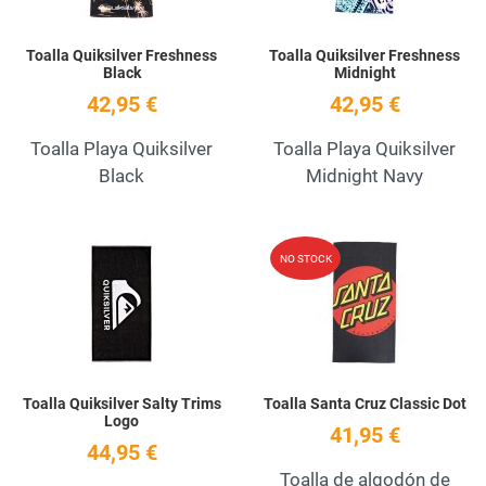
Toalla Quiksilver Freshness
Toalla Quiksilver Freshness
Black
Midnight
42,95 €
42,95 €
Toalla Playa Quiksilver
Toalla Playa Quiksilver
Black
Midnight Navy
Add to Wishlist
A
NO STOCK
Quick View
Q
Toalla Quiksilver Salty Trims
Toalla Santa Cruz Classic Dot
Logo
41,95 €
44,95 €
Toalla de algodón de