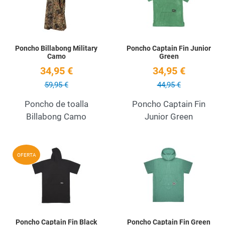
Poncho Billabong Military
Poncho Captain Fin Junior
Camo
Green
34,95 €
34,95 €
59,95 €
44,95 €
Poncho de toalla
Poncho Captain Fin
Billabong Camo
Junior Green
Add to Wishlist
A
OFERTA
Quick View
Q
Poncho Captain Fin Black
Poncho Captain Fin Green