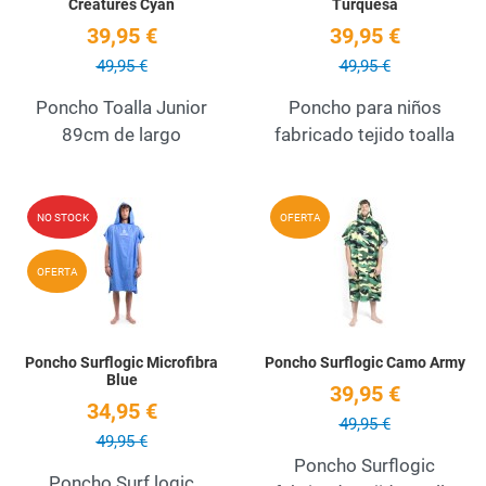
Creatures Cyan
Turquesa
39,95 €
39,95 €
49,95 €
49,95 €
Poncho Toalla Junior
Poncho para niños
89cm de largo
fabricado tejido toalla
Add to Wishlist
A
NO STOCK
OFERTA
Quick View
Q
OFERTA
Poncho Surflogic Microfibra
Poncho Surflogic Camo Army
Blue
39,95 €
34,95 €
49,95 €
49,95 €
Poncho Surflogic
Poncho Surf logic