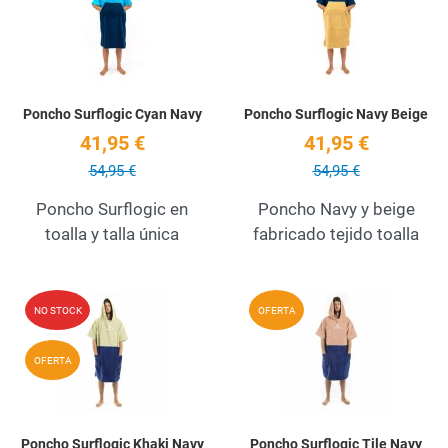
Quick View
Q
Poncho Surflogic Cyan Navy
Poncho Surflogic Navy Beige
41,95 €
41,95 €
54,95 €
54,95 €
Poncho Surflogic en
Poncho Navy y beige
toalla y talla única
fabricado tejido toalla
Add to Wishlist
A
NO STOCK
OFERTA
Quick View
Q
OFERTA
Poncho Surflogic Khaki Navy
Poncho Surflogic Tile Navy