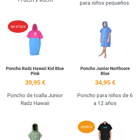
para niños pequeños.
Add to Wishlist
A
NO STOCK
Quick View
Q
Poncho Radz Hawaii Kid Blue
Poncho Junior Northcore
Pink
Blue
39,95 €
34,95 €
Poncho de toalla Junior
Poncho para niños de 6
Radz Hawaii
a 12 años
Add to Wishlist
A
OFERTA
Quick View
Q