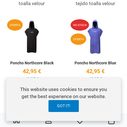
toalla velour
tejido toalla velour
Add to Wishlist
A
OFERTA
NO STOCK
Quick View
Q
OFERTA
Poncho Northcore Black
Poncho Northcore Blue
42,95 €
42,95 €
49,95 €
49,95 €
This website uses cookies to ensure you
Poncho Northcore de
Poncho Northcore de
get the best experience on our website.
toalla para la playa
toalla para la playa
GOT IT!
Add to Wishlist
A
0
0
OFERTA
My Wishlist
Carro