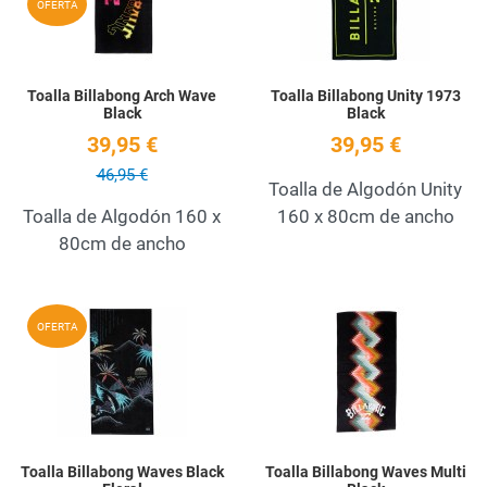
OFERTA
Toalla Billabong Arch Wave
Toalla Billabong Unity 1973
Black
Black
39,95 €
39,95 €
46,95 €
Toalla de Algodón Unity
Toalla de Algodón 160 x
160 x 80cm de ancho
80cm de ancho
Add to Wishlist
A
OFERTA
Quick View
Q
Toalla Billabong Waves Black
Toalla Billabong Waves Multi