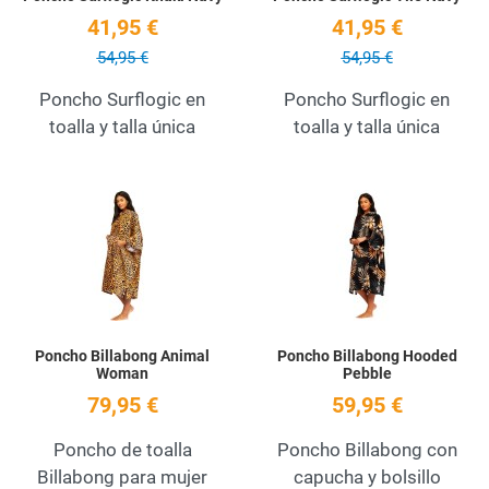
41,95 €
41,95 €
54,95 €
54,95 €
Poncho Surflogic en
Poncho Surflogic en
toalla y talla única
toalla y talla única
Add to Wishlist
A
Quick View
Q
Poncho Billabong Animal
Poncho Billabong Hooded
Woman
Pebble
79,95 €
59,95 €
Poncho de toalla
Poncho Billabong con
Billabong para mujer
capucha y bolsillo