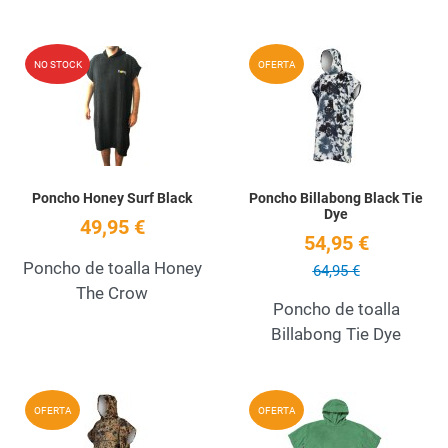
Add to Wishlist
A
NO STOCK
OFERTA
Quick View
Q
Poncho Honey Surf Black
Poncho Billabong Black Tie
Dye
49,95 €
54,95 €
Poncho de toalla Honey
64,95 €
The Crow
Poncho de toalla
Billabong Tie Dye
Add to Wishlist
A
OFERTA
OFERTA
Quick View
Q