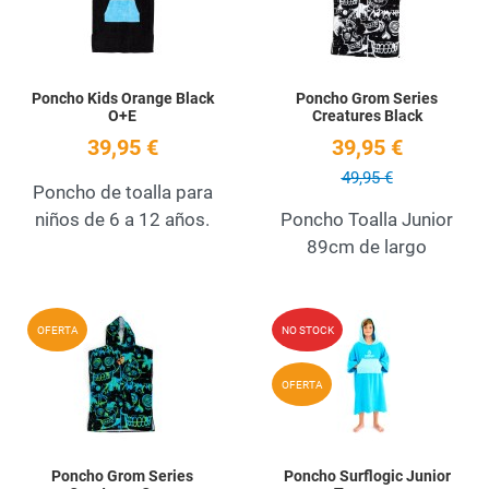
Poncho Kids Orange Black
Poncho Grom Series
O+E
Creatures Black
39,95 €
39,95 €
49,95 €
Poncho de toalla para
niños de 6 a 12 años.
Poncho Toalla Junior
89cm de largo
Add to Wishlist
A
OFERTA
NO STOCK
Quick View
Q
OFERTA
Poncho Grom Series
Poncho Surflogic Junior