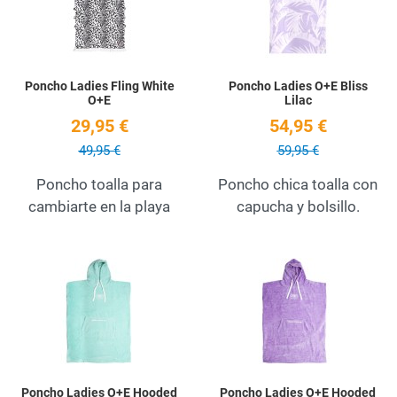
Poncho Ladies Fling White
Poncho Ladies O+E Bliss
O+E
Lilac
29,95 €
54,95 €
49,95 €
59,95 €
Poncho toalla para
Poncho chica toalla con
cambiarte en la playa
capucha y bolsillo.
Add to Wishlist
A
Quick View
Q
Poncho Ladies O+E Hooded
Poncho Ladies O+E Hooded