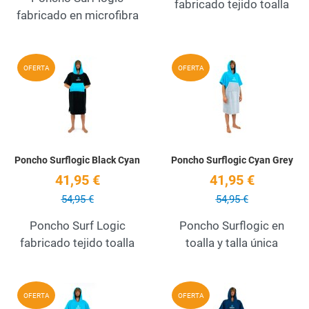
fabricado tejido toalla
fabricado en microfibra
Add to Wishlist
A
OFERTA
OFERTA
Quick View
Q
Poncho Surflogic Black Cyan
Poncho Surflogic Cyan Grey
41,95 €
41,95 €
54,95 €
54,95 €
Poncho Surf Logic
Poncho Surflogic en
fabricado tejido toalla
toalla y talla única
Add to Wishlist
A
OFERTA
OFERTA