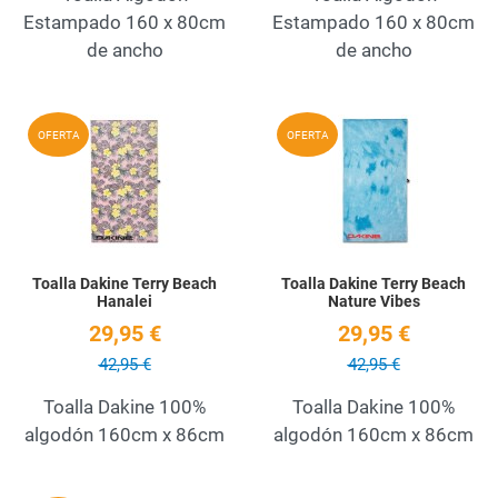
Estampado 160 x 80cm
Estampado 160 x 80cm
de ancho
de ancho
Add to Wishlist
A
OFERTA
OFERTA
Quick View
Q
Toalla Dakine Terry Beach
Toalla Dakine Terry Beach
Hanalei
Nature Vibes
29,95 €
29,95 €
42,95 €
42,95 €
Toalla Dakine 100%
Toalla Dakine 100%
algodón 160cm x 86cm
algodón 160cm x 86cm