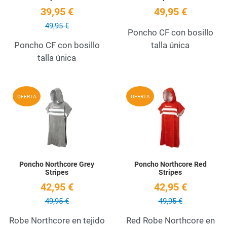
39,95 €
49,95 €
49,95 €
Poncho CF con bosillo
Poncho CF con bosillo
talla única
talla única
Add to Wishlist
A
OFERTA
OFERTA
Quick View
Q
Poncho Northcore Grey
Poncho Northcore Red
Stripes
Stripes
42,95 €
42,95 €
49,95 €
49,95 €
Robe Northcore en tejido
Red Robe Northcore en