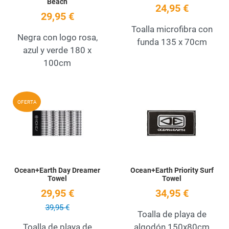
Beach
24,95 €
29,95 €
Toalla microfibra con
Negra con logo rosa,
funda 135 x 70cm
azul y verde 180 x
100cm
Add to Wishlist
A
OFERTA
Quick View
Q
Ocean+Earth Day Dreamer
Ocean+Earth Priority Surf
Towel
Towel
29,95 €
34,95 €
39,95 €
Toalla de playa de
Toalla de playa de
algodón 150x80cm