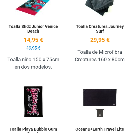
Toalla Slidz Junior Venice
Toalla Creatures Journey
Beach
Surf
14,95 €
29,95 €
19,95 €
Toalla de Microfibra
Toalla niño 150 x 75cm
Creatures 160 x 80cm
en dos modelos.
Add to Wishlist
A
Quick View
Q
Toalla Playa Bubble Gum
Ocean&+Earth Travel Lite