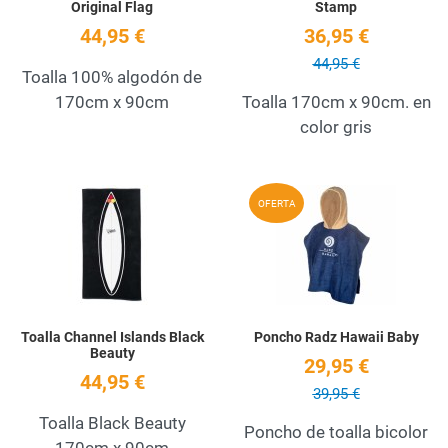
Original Flag
Stamp
44,95 €
36,95 €
44,95 €
Toalla 100% algodón de
170cm x 90cm
Toalla 170cm x 90cm. en
color gris
Add to Wishlist
A
OFERTA
Quick View
Q
Toalla Channel Islands Black
Poncho Radz Hawaii Baby
Beauty
29,95 €
44,95 €
39,95 €
Toalla Black Beauty
Poncho de toalla bicolor
170cm x 90cm