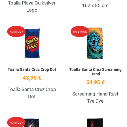
Toalla Playa Quiksilver
162 x 85 cm
Logo
Add to Wishlist
A
NO STOCK
NO STOCK
Quick View
Q
Toalla Santa Cruz Crop Dot
Toalla Santa Cruz Screaming
Hand
43,95 €
54,95 €
Toalla Santa Cruz Crop
Screaming Hand Rust
Dot
Tye Dye
Add to Wishlist
A
NO STOCK