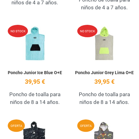
niños de 4 a 7 años.
niños de 4 a 7 años.
Add to Wishlist
A
NO STOCK
NO STOCK
Quick View
Q
Poncho Junior Ice Blue O+E
Poncho Junior Grey Lima O+E
39,95 €
39,95 €
Poncho de toalla para
Poncho de toalla para
niños de 8 a 14 años.
niños de 8 a 14 años.
Add to Wishlist
A
OFERTA
OFERTA
Quick View
Q