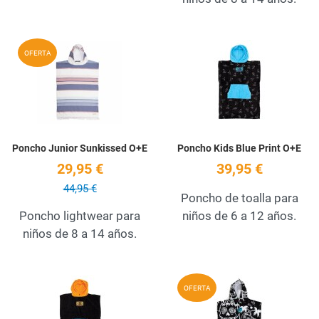
Add to Wishlist
A
OFERTA
Quick View
Q
Poncho Junior Sunkissed O+E
Poncho Kids Blue Print O+E
29,95 €
39,95 €
44,95 €
Poncho de toalla para
Poncho lightwear para
niños de 6 a 12 años.
niños de 8 a 14 años.
Add to Wishlist
A
OFERTA
Quick View
Q