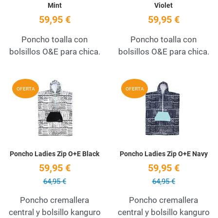
Mint
Violet
59,95 €
59,95 €
Poncho toalla con
Poncho toalla con
bolsillos O&E para chica.
bolsillos O&E para chica.
Add to Wishlist
A
OFERTA
OFERTA
Quick View
Q
Poncho Ladies Zip O+E Black
Poncho Ladies Zip O+E Navy
59,95 €
59,95 €
64,95 €
64,95 €
Poncho cremallera
Poncho cremallera
central y bolsillo kanguro
central y bolsillo kanguro