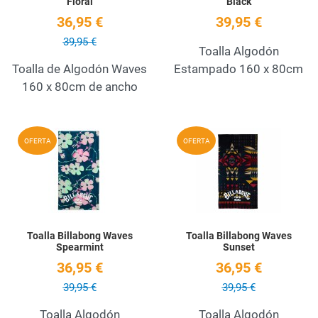
Floral
Black
36,95 €
39,95 €
39,95 €
Toalla Algodón
Toalla de Algodón Waves
Estampado 160 x 80cm
160 x 80cm de ancho
Add to Wishlist
A
OFERTA
OFERTA
Quick View
Q
Toalla Billabong Waves
Toalla Billabong Waves
Spearmint
Sunset
36,95 €
36,95 €
39,95 €
39,95 €
Toalla Algodón
Toalla Algodón