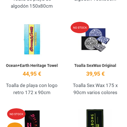
algodón 150x80cm
Add to Wishlist
A
NO STOCK
Quick View
Q
Ocean+Earth Heritage Towel
Toalla SexWax Original
44,95 €
39,95 €
Toalla de playa con logo
Toalla Sex Wax 175 x
retro 172 x 90cm
90cm varios colores
Add to Wishlist
A
NO STOCK
Quick View
Q