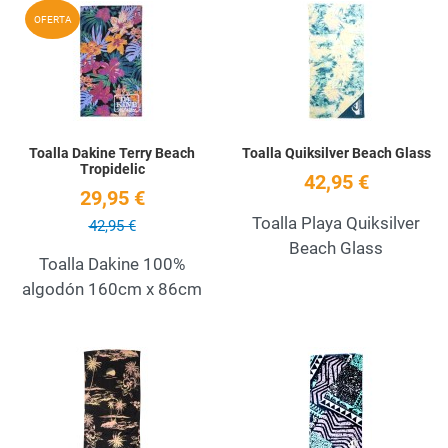
Add to Wishlist
A
OFERTA
Quick View
Q
Toalla Dakine Terry Beach
Toalla Quiksilver Beach Glass
Tropidelic
42,95 €
29,95 €
Toalla Playa Quiksilver
42,95 €
Beach Glass
Toalla Dakine 100%
algodón 160cm x 86cm
Add to Wishlist
A
Quick View
Q