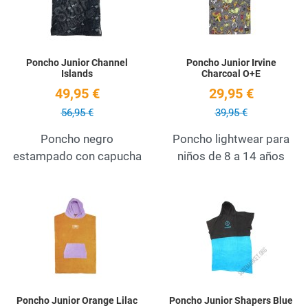
Poncho Junior Channel
Poncho Junior Irvine
Islands
Charcoal O+E
49,95 €
29,95 €
56,95 €
39,95 €
Poncho negro
Poncho lightwear para
estampado con capucha
niños de 8 a 14 años
Add to Wishlist
A
Quick View
Q
Poncho Junior Orange Lilac
Poncho Junior Shapers Blue