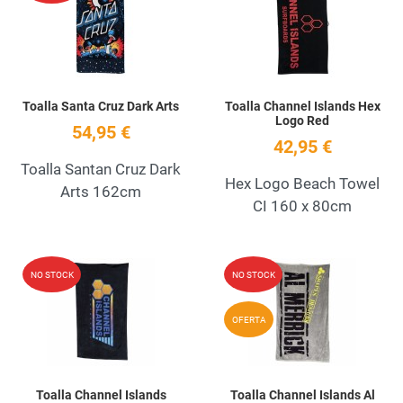
Quick View
Q
Toalla Santa Cruz Dark Arts
Toalla Channel Islands Hex
Logo Red
54,95 €
42,95 €
Toalla Santan Cruz Dark
Hex Logo Beach Towel
Arts 162cm
CI 160 x 80cm
Add to Wishlist
A
NO STOCK
NO STOCK
Quick View
Q
OFERTA
Toalla Channel Islands
Toalla Channel Islands Al