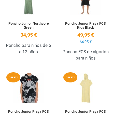
Poncho Junior Northcore
Poncho Junior Playa FCS
Green
Kids Black
34,95 €
49,95 €
64,95 €
Poncho para niños de 6
a 12 años
Poncho FCS de algodón
para niños
Add to Wishlist
A
OFERTA
OFERTA
Quick View
Q
Poncho Junior Playa FCS
Poncho Junior Playa FCS