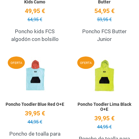
Kids Camo
Butter
49,95 €
54,95 €
64,95 €
59,95 €
Poncho kids FCS
Poncho FCS Butter
algodón con bolsillo
Junior
Add to Wishlist
A
OFERTA
OFERTA
Quick View
Q
Poncho Toodler Blue Red O+E
Poncho Toodler Lima Black
O+E
39,95 €
39,95 €
44,95 €
44,95 €
Poncho de toalla para
Poncho de toalla para