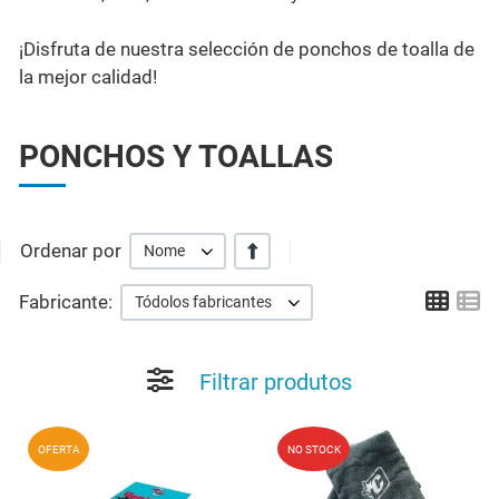
¡Disfruta de nuestra selección de ponchos de toalla de
la mejor calidad!
PONCHOS Y TOALLAS
Ordenar por
+/-
Nome
Grid
Li
Fabricante:
Tódolos fabricantes
Filtrar produtos
Add to Wishlist
A
OFERTA
NO STOCK
Quick View
Q