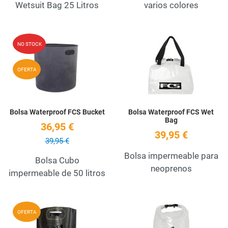
Wetsuit Bag 25 Litros
varios colores
Add to Wishlist
A
NO STOCK
Quick View
Q
OFERTA
Bolsa Waterproof FCS Bucket
Bolsa Waterproof FCS Wet
Bag
36,95 €
39,95 €
39,95 €
Bolsa impermeable para
Bolsa Cubo
neoprenos
impermeable de 50 litros
Add to Wishlist
A
OFERTA