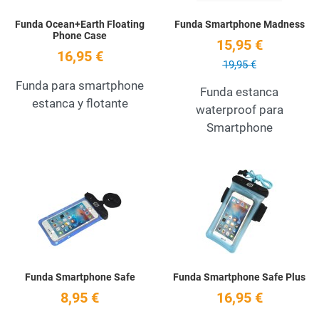
Funda Ocean+Earth Floating
Funda Smartphone Madness
Phone Case
15,95 €
16,95 €
19,95 €
Funda para smartphone
Funda estanca
estanca y flotante
waterproof para
Smartphone
Add to Wishlist
A
Quick View
Q
Funda Smartphone Safe
Funda Smartphone Safe Plus
8,95 €
16,95 €