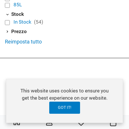
85L
Stock
In Stock
(54)
Prezzo
Reimposta tutto
This website uses cookies to ensure you
get the best experience on our website.
GOT IT!
0
0
My Wishlist
Carre