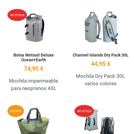
Add to Wishlist
A
NO STOCK
Quick View
Q
Bolsa Wetsuit Deluxe
Channel Islands Dry Pack 30L
Ocean+Earth
44,95 €
74,95 €
Mochila Dry Pack 30L
Mochila impermeable
varios colores
para neoprenos 40L
Add to Wishlist
A
OFERTA
NO STOCK
Quick View
Q