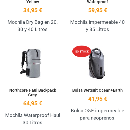
Yellow
Waterproof
34,95 €
59,95 €
Mochila Dry Bag en 20,
Mochila impermeable 40
30 y 40 Litros
y 85 Litros
Add to Wishlist
A
NO STOCK
Quick View
Q
Northcore Haul Backpack
Bolsa Wetsuit Ocean+Earth
Grey
41,95 €
64,95 €
Bolsa O&E impermeable
Mochila Waterproof Haul
para neoprenos.
30 Litros