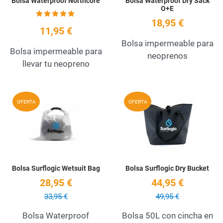
Bolsa Waterproof Northcore
Bolsa Waterproof Dry Sack
O+E
18,95 €
11,95 €
Bolsa impermeable para
Bolsa impermeable para
neoprenos
llevar tu neopreno
Add to Wishlist
A
OFERTA
OFERTA
Quick View
Q
Bolsa Surflogic Wetsuit Bag
Bolsa Surflogic Dry Bucket
28,95 €
44,95 €
33,95 €
49,95 €
Bolsa Waterproof
Bolsa 50L con cincha en