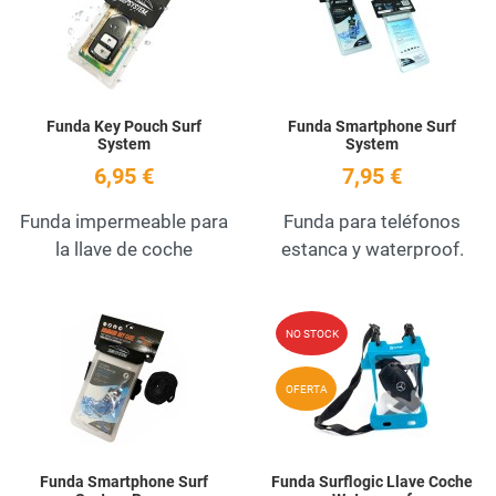
Quick View
Q
Funda Key Pouch Surf
Funda Smartphone Surf
System
System
6,95 €
7,95 €
Funda impermeable para
Funda para teléfonos
la llave de coche
estanca y waterproof.
Add to Wishlist
A
NO STOCK
Quick View
Q
OFERTA
Funda Smartphone Surf
Funda Surflogic Llave Coche