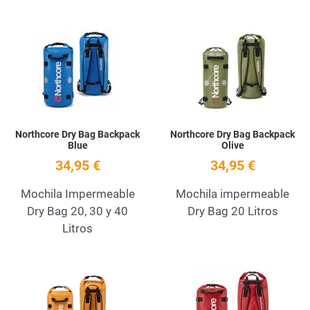
Add to Wishlist
A
Quick View
Q
Northcore Dry Bag Backpack
Northcore Dry Bag Backpack
Blue
Olive
34,95 €
34,95 €
Mochila Impermeable
Mochila impermeable
Dry Bag 20, 30 y 40
Dry Bag 20 Litros
Litros
Add to Wishlist
A
Quick View
Q