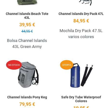
Channel Islands Beach Tote
Channel Islands Dry Pack 47L
43L
84,95 €
39,95 €
Mochila Dry Pack 47.5L
44,95 €
varios colores
Bolsa Channel Islands
43L Green Army
Add to Wishlist
A
NO STOCK
OFERTA
Quick View
Q
Channel Islands Pony Keg
Safe Dry Tube Waterproof
Colores
79,95 €