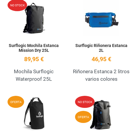
Add to Wishlist
A
NO STOCK
Quick View
Q
Surflogic Mochila Estanca
Surflogic Riñonera Estanca
Mission Dry 25L
2L
89,95 €
46,95 €
Mochila Surflogic
Riñonera Estanca 2 litros
Waterproof 25L
varios colores
Add to Wishlist
A
OFERTA
NO STOCK
Quick View
Q
OFERTA