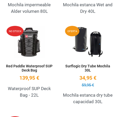
Mochila impermeable
Mochila estanca Wet and
Alder volumen 80L
Dry 40L
Add to Wishlist
A
NO STOCK
OFERTA
Quick View
Q
Red Paddle Waterproof SUP
Surflogic Dry Tube Mochila
Deck Bag
30L
139,95 €
34,95 €
59,95 €
Waterproof SUP Deck
Bag - 22L
Mochila estanca dry tube
capacidad 30L