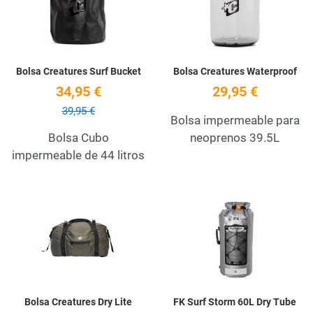
Quick View
Q
Bolsa Creatures Surf Bucket
Bolsa Creatures Waterproof
34,95 €
29,95 €
39,95 €
Bolsa impermeable para
Bolsa Cubo
neoprenos 39.5L
impermeable de 44 litros
Add to Wishlist
A
Quick View
Q
Bolsa Creatures Dry Lite
FK Surf Storm 60L Dry Tube