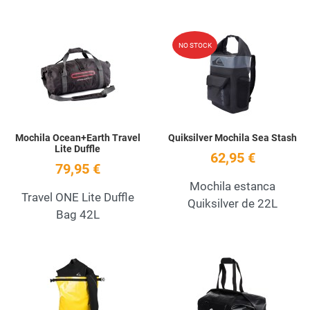
Add to Wishlist
A
NO STOCK
Quick View
Q
Mochila Ocean+Earth Travel
Quiksilver Mochila Sea Stash
Lite Duffle
62,95 €
79,95 €
Mochila estanca
Travel ONE Lite Duffle
Quiksilver de 22L
Bag 42L
Add to Wishlist
A
Quick View
Q