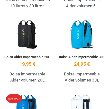
10 litros y 30 litros
Alder volumen 5L
Add to Wishlist
A
Quick View
Q
Bolsa Alder Impermeable 20L
Bolsa Alder Impermeable 30L
19,95 €
24,95 €
Bolsa impermeable
Bolsa impermeable
Alder volumen 20L
Alder volumen 30L
Add to Wishlist
A
NO STOCK
Quick View
Q