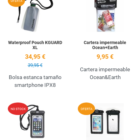
OFERTA
Quick View
Q
Waterproof Pouch KGUARD
Cartera impermeable
XL
Ocean+Earth
34,95 €
9,95 €
39,95 €
Cartera impermeable
Bolsa estanca tamaño
Ocean&Earth
smartphone IPX8
Add to Wishlist
A
NO STOCK
OFERTA
Quick View
Q