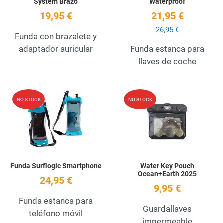
System Brazo
Waterproof
19,95 €
21,95 €
26,95 €
Funda con brazalete y
adaptador auricular
Funda estanca para
llaves de coche
Add to Wishlist
A
NO STOCK
NO STOCK
Quick View
Q
Funda Surflogic Smartphone
Water Key Pouch
Ocean+Earth 2025
24,95 €
9,95 €
Funda estanca para
Guardallaves
teléfono móvil
impermeable