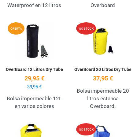
Waterproof en 12 litros
Overboard
Add to Wishlist
A
OFERTA
NO STOCK
Quick View
Q
OverBoard 12 Litros Dry Tube
OverBoard 20 Litros Dry Tube
29,95 €
37,95 €
39,95 €
Bolsa impermeable 20
Bolsa impermeable 12L
litros estanca
en varios colores
Overboard.
Add to Wishlist
A
NO STOCK