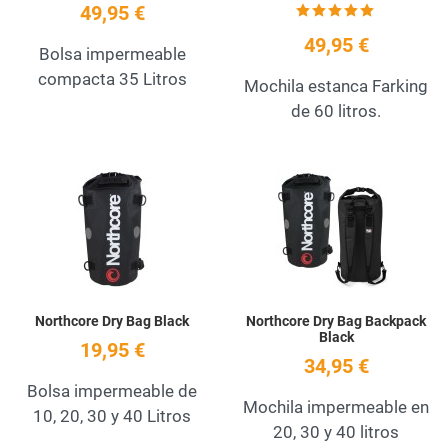
49,95 €
49,95 €
Bolsa impermeable
compacta 35 Litros
Mochila estanca Farking
de 60 litros.
Add to Wishlist
A
Quick View
Q
Northcore Dry Bag Black
Northcore Dry Bag Backpack
Black
19,95 €
34,95 €
Bolsa impermeable de
Mochila impermeable en
10, 20, 30 y 40 Litros
20, 30 y 40 litros