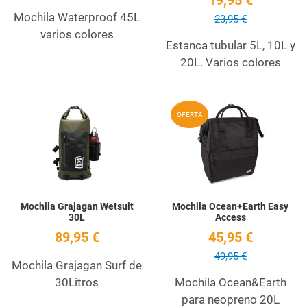
19,95 €
Mochila Waterproof 45L
23,95 €
varios colores
Estanca tubular 5L, 10L y
20L. Varios colores
Add to Wishlist
A
OFERTA
Quick View
Q
Mochila Grajagan Wetsuit
Mochila Ocean+Earth Easy
30L
Access
89,95 €
45,95 €
49,95 €
Mochila Grajagan Surf de
30Litros
Mochila Ocean&Earth
para neopreno 20L