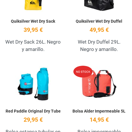
Quiksilver Wet Dry Sack
Quiksilver Wet Dry Duffel
39,95 €
49,95 €
Wet Dry Sack 26L. Negro
Wet Dry Duffel 29L.
y amarillo.
Negro y amarillo.
Add to Wishlist
A
NO STOCK
Quick View
Q
Red Paddle Original Dry Tube
Bolsa Alder Impermeable 5L
29,95 €
14,95 €
Bolsa estanca tubular en
Bolsa impermeable