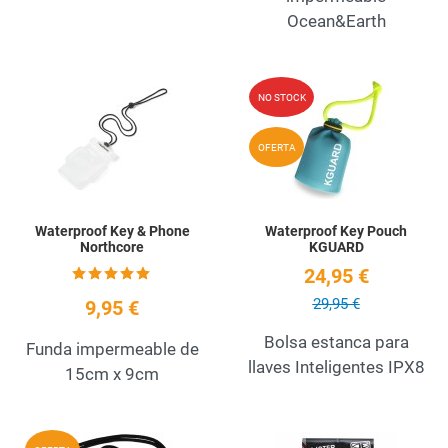
Ocean&Earth
Add to Wishlist
A
NO STOCK
Quick View
Q
OFERTA
Waterproof Key & Phone
Waterproof Key Pouch
Northcore
KGUARD
24,95 €
29,95 €
9,95 €
Bolsa estanca para
Funda impermeable de
llaves Inteligentes IPX8
15cm x 9cm
Add to Wishlist
A