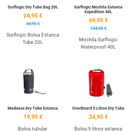
Surflogic Dry Tube Bag 20L
Surflogic Mochila Estanca
Expedition 40L
24,95 €
69,95 €
34,95 €
134,95 €
Surflogic Bolsa Estanca
Mochila Surflogic
Tube 20L
Waterproof 40L
Add to Wishlist
A
Quick View
Q
Madness Dry Tube Estanca
OverBoard 5 Litros Dry Tube
19,95 €
24,95 €
Bolsa tubular
Bolsa 5 litros estanca