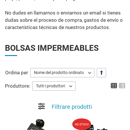
No dudes en llamarnos o enviarnos un email si tienes
dudas sobre el proceso de compra, gastos de envío o
características técnicas de nuestros productos.
BOLSAS IMPERMEABLES
Ordina per
+/-
Nome del prodotto ordinato
Grid
Li
Produttore:
Tutti i produttori
Filtrare prodotti
Add to Wishlist
A
NO STOCK