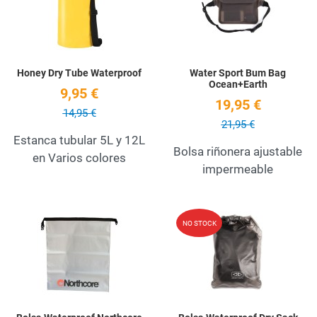
Quick View
Q
Honey Dry Tube Waterproof
Water Sport Bum Bag
Ocean+Earth
9,95 €
19,95 €
14,95 €
21,95 €
Estanca tubular 5L y 12L
Bolsa riñonera ajustable
en Varios colores
impermeable
Add to Wishlist
A
NO STOCK
Quick View
Q