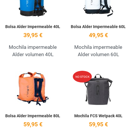
Bolsa Alder Impermeable 40L
Bolsa Alder Impermeable 60L
39,95 €
49,95 €
Mochila impermeable
Mochila impermeable
Alder volumen 40L
Alder volumen 60L
Add to Wishlist
A
NO STOCK
Quick View
Q
Bolsa Alder Impermeable 80L
Mochila FCS Wetpack 40L
59,95 €
59,95 €