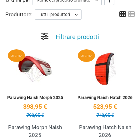
Ordina per
Nome del prodotto ordinato
Grid
Li
Produttore:
Tutti i produttori
Filtrare prodotti
Add to Wishlist
A
OFERTA
OFERTA
Quick View
Q
Parawing Naish Morph 2025
Parawing Naish Hatch 2026
398,95 €
523,95 €
798,95 €
748,95 €
Parawing Morph Naish
Parawing Hatch Naish
2025
2026