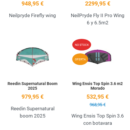
948,95 €
2299,95 €
Neilpryde Firefly wing
NeilPryde Fly II Pro Wing
6 y 6.5m2
Add to Wishlist
A
NO STOCK
Quick View
Q
OFERTA
Reedin Supernatural Boom
Wing Ensis Top Spin 3.6 m2
2025
Morado
979,95 €
532,95 €
968,95 €
Reedin Supernatural
boom 2025
Wing Ensis Top Spin 3.6
con botavara