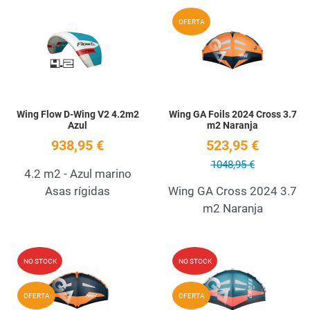
Add to Wishlist
A
OFERTA
Quick View
Q
Wing Flow D-Wing V2 4.2m2
Wing GA Foils 2024 Cross 3.7
Azul
m2 Naranja
938,95 €
523,95 €
1048,95 €
4.2 m2 - Azul marino
Asas rígidas
Wing GA Cross 2024 3.7
m2 Naranja
Add to Wishlist
A
NO STOCK
NO STOCK
Quick View
Q
OFERTA
OFERTA