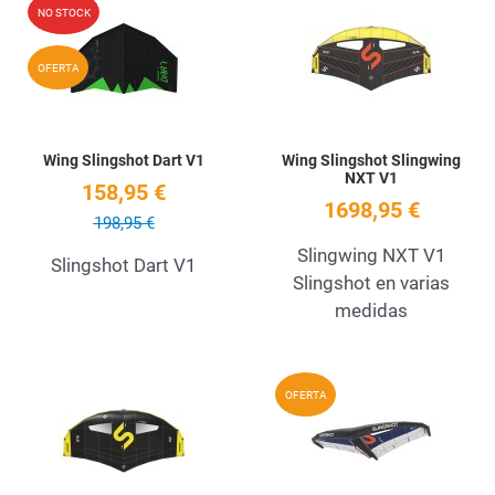
Add to Wishlist
A
NO STOCK
Quick View
Q
OFERTA
Wing Slingshot Dart V1
Wing Slingshot Slingwing
NXT V1
158,95 €
1698,95 €
198,95 €
Slingwing NXT V1
Slingshot Dart V1
Slingshot en varias
medidas
Add to Wishlist
A
OFERTA
Quick View
Q