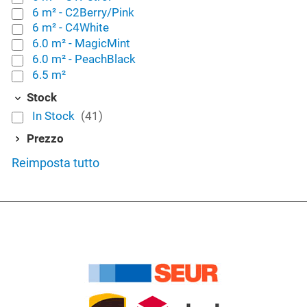
6 m² - C2Berry/Pink
6 m² - C4White
6.0 m² - MagicMint
6.0 m² - PeachBlack
6.5 m²
Stock
In Stock
(41)
Prezzo
Reimposta tutto