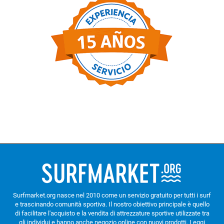
Surfmarket.org nasce nel 2010 come un servizio gratuito per tutti i surf
e trascinando comunità sportiva. Il nostro obiettivo principale è quello
di facilitare l'acquisto e la vendita di attrezzature sportive utilizzate tra
gli individui e hanno anche negozio online con nuovi prodotti.
Leggi