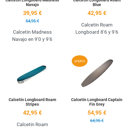
Navajo
Blue
39,95 €
42,95 €
54,95 €
Calcetín Roam
Calcetín Madness
Longboard 8'6 y 9'6
Navajo en 9'0 y 9'6
Add to Wishlist
A
OFERTA
Quick View
Q
Calcetín Longboard Roam
Calcetín Longboard Captain
Stripes
Fin Grey
42,95 €
54,95 €
64,95 €
Calcetín Roam