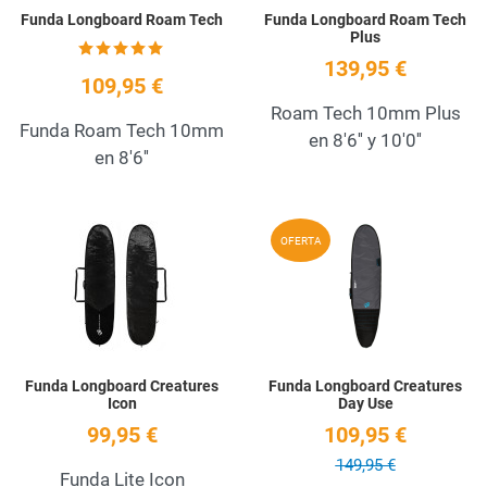
Funda Longboard Roam Tech
Funda Longboard Roam Tech
Plus
139,95 €
109,95 €
Roam Tech 10mm Plus
Funda Roam Tech 10mm
en 8'6'' y 10'0''
en 8'6''
Add to Wishlist
A
OFERTA
Quick View
Q
Funda Longboard Creatures
Funda Longboard Creatures
Icon
Day Use
99,95 €
109,95 €
149,95 €
Funda Lite Icon