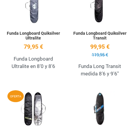
Quick View
Q
Funda Longboard Quiksilver
Funda Longboard Quiksilver
Ultralite
Transit
79,95 €
99,95 €
119,95 €
Funda Longboard
Ultralite en 8'0 y 8'6
Funda Long Transit
medida 8'6 y 9'6''
Add to Wishlist
A
OFERTA
Quick View
Q