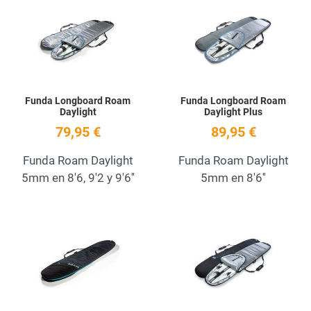
Add to Wishlist
A
Quick View
Q
Funda Longboard Roam
Funda Longboard Roam
Daylight
Daylight Plus
79,95 €
89,95 €
Funda Roam Daylight
Funda Roam Daylight
5mm en 8'6, 9'2 y 9'6''
5mm en 8'6''
Add to Wishlist
A
Quick View
Q