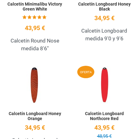
Calcetín Minimalibu Victory
Calcetín Longboard Honey
Green White
Black
34,95 €
43,95 €
Calcetín Longboard
medida 9'0 y 9'6
Calcetín Round Nose
medida 8'6''
Add to Wishlist
A
OFERTA
Quick View
Q
Calcetín Longboard Honey
Calcetín Longboard
Orange
Northcore Red
34,95 €
43,95 €
48,95 €