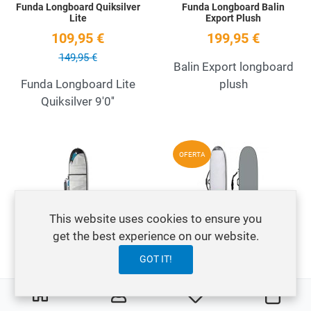
Funda Longboard Quiksilver
Funda Longboard Balin
Lite
Export Plush
109,95 €
199,95 €
149,95 €
Balin Export longboard
Funda Longboard Lite
plush
Quiksilver 9'0''
Add to Wishlist
A
OFERTA
Quick View
Q
This website uses cookies to ensure you
get the best experience on our website.
Funda Longboard Balin UTE
Funda Longboard Dakine
Series
Dash Camo
GOT IT!
93,95 €
99,95 €
0
0
My Wishlist
Carre
134,95 €
Balin Ute longboard 8'1,