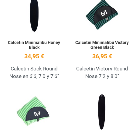
Quick View
Q
Calcetín Minimalibu Honey
Calcetín Minimalibu Victory
Black
Green Black
34,95 €
36,95 €
Calcetín Sock Round
Calcetín Victory Round
Nose en 6'6, 7'0 y 7'6''
Nose 7'2 y 8'0''
Add to Wishlist
A
Quick View
Q