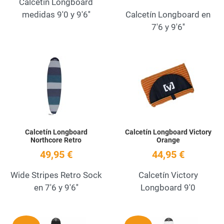
Calcetín Longboard
medidas 9'0 y 9'6''
Calcetín Longboard en
7'6 y 9'6''
Add to Wishlist
A
Quick View
Q
Calcetín Longboard
Calcetín Longboard Victory
Northcore Retro
Orange
49,95 €
44,95 €
Wide Stripes Retro Sock
Calcetín Victory
en 7'6 y 9'6''
Longboard 9'0
Add to Wishlist
A