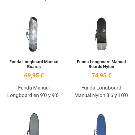
Add to Wishlist
A
Quick View
Q
Funda Longboard Manual
Funda Longboard Manual
Boards
Boards Nylon
69,95 €
74,95 €
Funda Manual
Funda Longboard
Longboard en 9'0 y 9'6''
Manual Nylon 8'6 y 10'0
Add to Wishlist
A
Quick View
Q