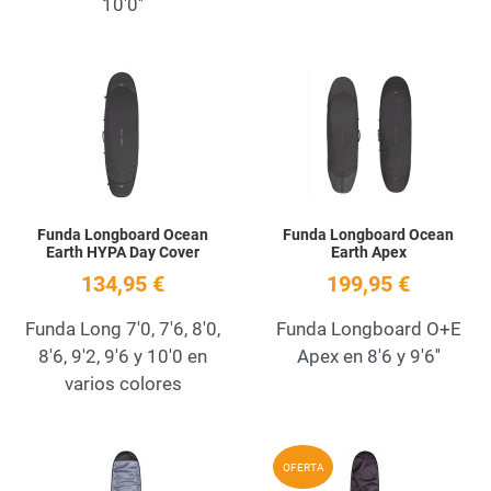
10'0''
Add to Wishlist
A
Quick View
Q
Funda Longboard Ocean
Funda Longboard Ocean
Earth HYPA Day Cover
Earth Apex
134,95 €
199,95 €
Funda Long 7'0, 7'6, 8'0,
Funda Longboard O+E
8'6, 9'2, 9'6 y 10'0 en
Apex en 8'6 y 9'6''
varios colores
Add to Wishlist
A
OFERTA