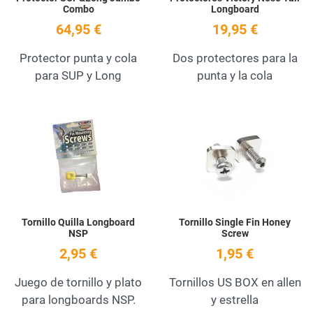
Combo
Longboard
64,95 €
19,95 €
Protector punta y cola
Dos protectores para la
para SUP y Long
punta y la cola
Add to Wishlist
A
Quick View
Q
Tornillo Quilla Longboard
Tornillo Single Fin Honey
NSP
Screw
2,95 €
1,95 €
Juego de tornillo y plato
Tornillos US BOX en allen
para longboards NSP.
y estrella