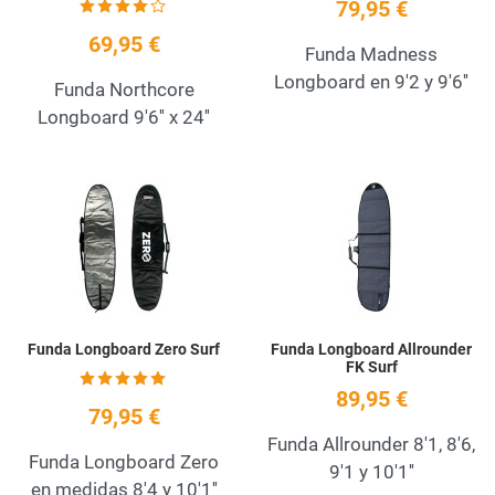
79,95 €
69,95 €
Funda Madness
Longboard en 9'2 y 9'6''
Funda Northcore
Longboard 9'6'' x 24''
Add to Wishlist
A
Quick View
Q
Funda Longboard Zero Surf
Funda Longboard Allrounder
FK Surf
89,95 €
79,95 €
Funda Allrounder 8'1, 8'6,
Funda Longboard Zero
9'1 y 10'1''
en medidas 8'4 y 10'1''