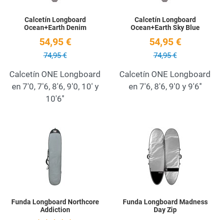
Calcetín Longboard
Calcetín Longboard
Ocean+Earth Denim
Ocean+Earth Sky Blue
54,95 €
54,95 €
74,95 €
74,95 €
Calcetín ONE Longboard
Calcetín ONE Longboard
en 7'0, 7'6, 8'6, 9'0, 10' y
en 7'6, 8'6, 9'0 y 9'6''
10'6''
Add to Wishlist
A
Quick View
Q
Funda Longboard Northcore
Funda Longboard Madness
Addiction
Day Zip