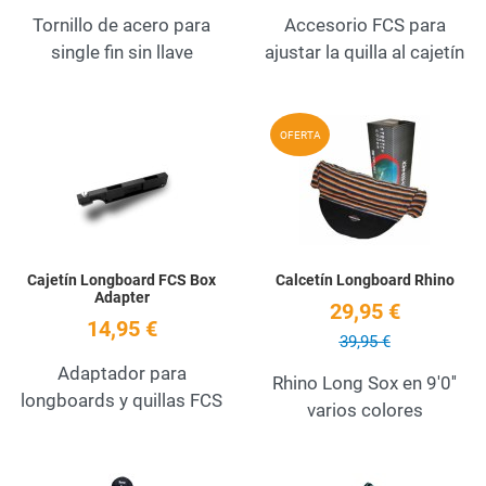
Tornillo de acero para
Accesorio FCS para
single fin sin llave
ajustar la quilla al cajetín
Add to Wishlist
A
OFERTA
Quick View
Q
Cajetín Longboard FCS Box
Calcetín Longboard Rhino
Adapter
29,95 €
14,95 €
39,95 €
Adaptador para
Rhino Long Sox en 9'0''
longboards y quillas FCS
varios colores
Add to Wishlist
A