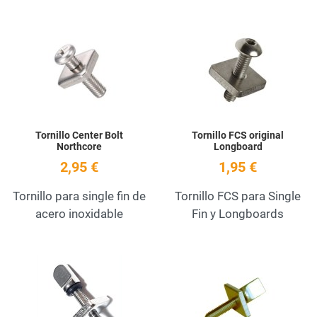
Add to Wishlist
A
Quick View
Q
Tornillo Center Bolt
Tornillo FCS original
Northcore
Longboard
2,95 €
1,95 €
Tornillo para single fin de
Tornillo FCS para Single
acero inoxidable
Fin y Longboards
Add to Wishlist
A
Quick View
Q