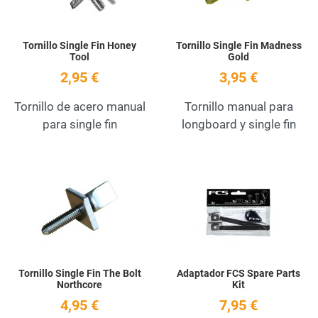
Tornillo Single Fin Honey
Tornillo Single Fin Madness
Tool
Gold
2,95 €
3,95 €
Tornillo de acero manual
Tornillo manual para
para single fin
longboard y single fin
Add to Wishlist
A
Quick View
Q
Tornillo Single Fin The Bolt
Adaptador FCS Spare Parts
Northcore
Kit
4,95 €
7,95 €