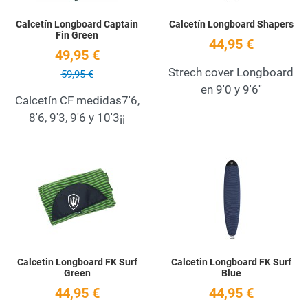
Calcetín Longboard Captain
Calcetín Longboard Shapers
Fin Green
44,95 €
49,95 €
Strech cover Longboard
59,95 €
en 9'0 y 9'6''
Calcetín CF medidas7'6,
8'6, 9'3, 9'6 y 10'3¡¡
Add to Wishlist
A
Quick View
Q
Calcetin Longboard FK Surf
Calcetin Longboard FK Surf
Green
Blue
44,95 €
44,95 €