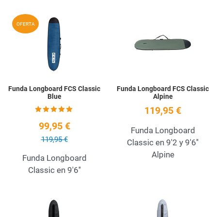
Add to Wishlist
A
OFERTA
Quick View
Q
Funda Longboard FCS Classic
Funda Longboard FCS Classic
Blue
Alpine
119,95 €
99,95 €
Funda Longboard
119,95 €
Classic en 9'2 y 9'6''
Alpine
Funda Longboard
Classic en 9'6''
Add to Wishlist
A