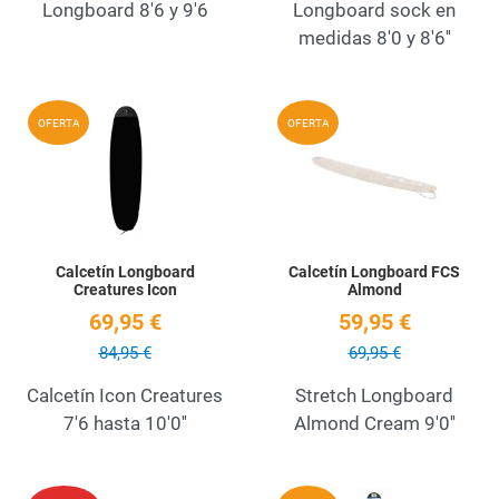
Longboard 8'6 y 9'6
Longboard sock en
medidas 8'0 y 8'6''
Add to Wishlist
A
OFERTA
OFERTA
Quick View
Q
Calcetín Longboard
Calcetín Longboard FCS
Creatures Icon
Almond
69,95 €
59,95 €
84,95 €
69,95 €
Calcetín Icon Creatures
Stretch Longboard
7'6 hasta 10'0''
Almond Cream 9'0''
Add to Wishlist
A