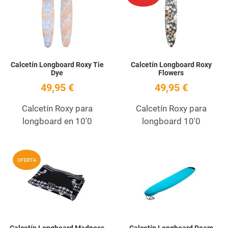
Quick View
Q
Calcetín Longboard Roxy Tie
Calcetín Longboard Roxy
Dye
Flowers
49,95 €
49,95 €
Calcetín Roxy para
Calcetín Roxy para
longboard en 10'0
longboard 10'0
Add to Wishlist
A
OFERTA
Quick View
Q
Calcetín Longboard Madness
Calcetín Longboard Roam