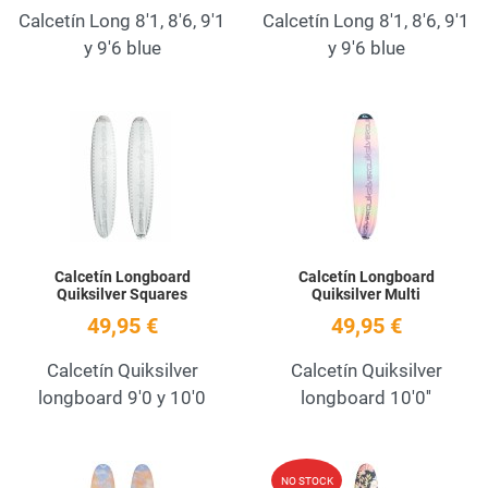
Calcetín Long 8'1, 8'6, 9'1
Calcetín Long 8'1, 8'6, 9'1
y 9'6 blue
y 9'6 blue
Add to Wishlist
A
Quick View
Q
Calcetín Longboard
Calcetín Longboard
Quiksilver Squares
Quiksilver Multi
49,95 €
49,95 €
Calcetín Quiksilver
Calcetín Quiksilver
longboard 9'0 y 10'0
longboard 10'0''
Add to Wishlist
A
NO STOCK