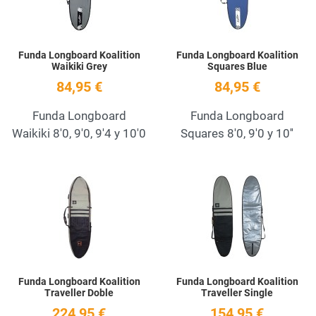
Funda Longboard Koalition
Funda Longboard Koalition
Waikiki Grey
Squares Blue
84,95 €
84,95 €
Funda Longboard
Funda Longboard
Waikiki 8'0, 9'0, 9'4 y 10'0
Squares 8'0, 9'0 y 10''
Add to Wishlist
A
Quick View
Q
Funda Longboard Koalition
Funda Longboard Koalition
Traveller Doble
Traveller Single
224,95 €
154,95 €