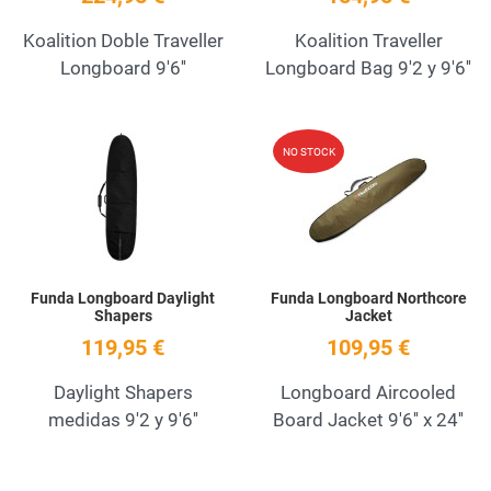
Koalition Doble Traveller
Koalition Traveller
Longboard 9'6''
Longboard Bag 9'2 y 9'6''
Add to Wishlist
A
NO STOCK
Quick View
Q
Funda Longboard Daylight
Funda Longboard Northcore
Shapers
Jacket
119,95 €
109,95 €
Daylight Shapers
Longboard Aircooled
medidas 9'2 y 9'6''
Board Jacket 9'6'' x 24''