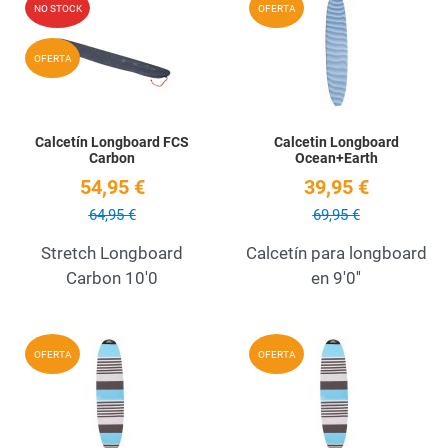
NO STOCK
OFERTA
Quick View
Q
OFERTA
Calcetín Longboard FCS
Calcetin Longboard
Carbon
Ocean+Earth
54,95 €
39,95 €
64,95 €
69,95 €
Stretch Longboard
Calcetín para longboard
Carbon 10'0
en 9'0''
Add to Wishlist
A
OFERTA
OFERTA
Quick View
Q