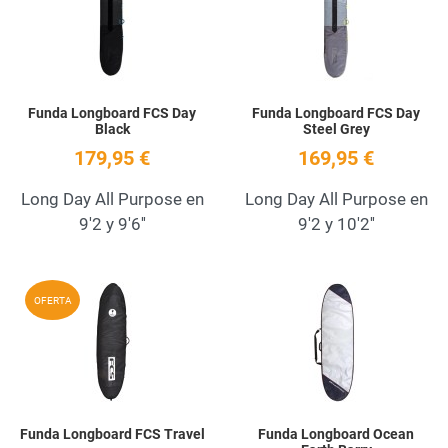
Quick View
Q
Funda Longboard FCS Day
Funda Longboard FCS Day
Black
Steel Grey
179,95 €
169,95 €
Long Day All Purpose en
Long Day All Purpose en
9'2 y 9'6''
9'2 y 10'2''
Add to Wishlist
A
OFERTA
Quick View
Q
Funda Longboard FCS Travel
Funda Longboard Ocean