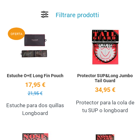
Filtrare prodotti
Add to Wishlist
A
OFERTA
Quick View
Q
Estuche O+E Long Fin Pouch
Protector SUP&Long Jumbo
Tail Guard
17,95 €
34,95 €
21,95 €
Protector para la cola de
Estuche para dos quillas
tu SUP o longboard
Longboard
Add to Wishlist
A