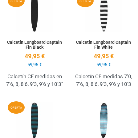
OFERTA
OFERTA
Quick View
Q
Calcetín Longboard Captain
Calcetín Longboard Captain
Fin Black
Fin White
49,95 €
49,95 €
59,95 €
59,95 €
Calcetín CF medidas en
Calcetín CF medidas 7'0,
7'6, 8, 8'6, 9'3, 9'6 y 10'3''
7'6, 8, 8'6, 9'3, 9'6 y 10'3
Add to Wishlist
A
OFERTA
Quick View
Q