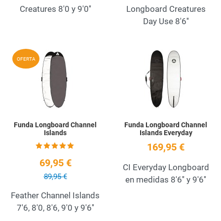
Creatures 8'0 y 9'0''
Longboard Creatures
Day Use 8'6''
Add to Wishlist
A
OFERTA
Quick View
Q
Funda Longboard Channel
Funda Longboard Channel
Islands
Islands Everyday
169,95 €
69,95 €
CI Everyday Longboard
89,95 €
en medidas 8'6'' y 9'6''
Feather Channel Islands
7'6, 8'0, 8'6, 9'0 y 9'6''