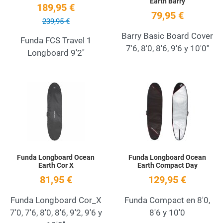
Earth Barry
189,95 €
79,95 €
239,95 €
Barry Basic Board Cover
Funda FCS Travel 1
7'6, 8'0, 8'6, 9'6 y 10'0''
Longboard 9'2''
Add to Wishlist
A
Quick View
Q
Funda Longboard Ocean
Funda Longboard Ocean
Earth Cor X
Earth Compact Day
81,95 €
129,95 €
Funda Longboard Cor_X
Funda Compact en 8'0,
7'0, 7'6, 8'0, 8'6, 9'2, 9'6 y
8'6 y 10'0