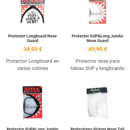
Quick View
Q
Protector Longboard Nose
Protector SUP&Long Jumbo
Guard
Nose Guard
34,95 €
49,95 €
Protector Longboard en
Protector nose para
varios colores
tablas SUP y longboards
Add to Wishlist
A
Quick View
Q
Protector SUP&Long Jumbo
Protectores Victory Nose Tail