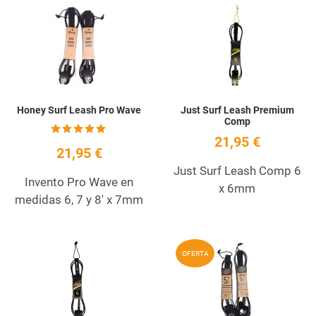
Add to Wishlist
A
Quick View
Q
Honey Surf Leash Pro Wave
Just Surf Leash Premium
Comp
21,95 €
21,95 €
Just Surf Leash Comp 6
Invento Pro Wave en
x 6mm
medidas 6, 7 y 8' x 7mm
Add to Wishlist
A
OFERTA
Quick View
Q