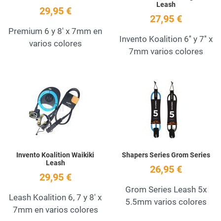
Leash
29,95 €
27,95 €
Premium 6 y 8' x 7mm en
Invento Koalition 6'' y 7'' x
varios colores
7mm varios colores
Add to Wishlist
A
Quick View
Q
Invento Koalition Waikiki
Shapers Series Grom Series
Leash
26,95 €
29,95 €
Grom Series Leash 5x
Leash Koalition 6, 7 y 8' x
5.5mm varios colores
7mm en varios colores