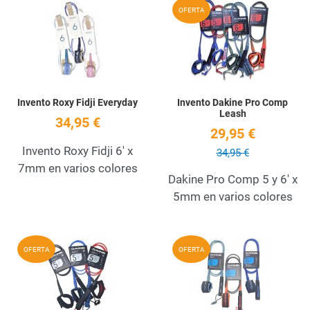
Add to Wishlist
A
OFERTA
Quick View
Q
Invento Roxy Fidji Everyday
Invento Dakine Pro Comp
Leash
34,95 €
29,95 €
Invento Roxy Fidji 6' x
34,95 €
7mm en varios colores
Dakine Pro Comp 5 y 6' x
5mm en varios colores
Add to Wishlist
A
OFERTA
OFERTA
Quick View
Q