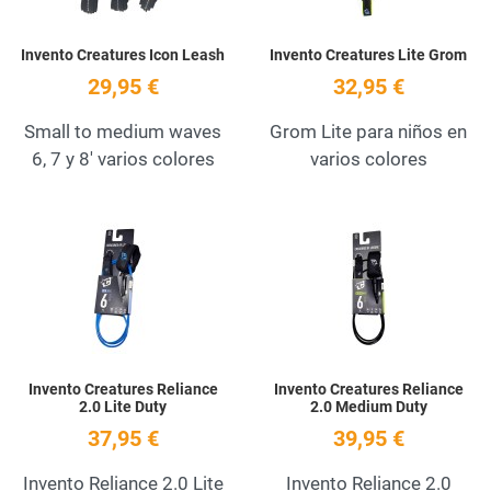
Invento Creatures Icon Leash
Invento Creatures Lite Grom
29,95 €
32,95 €
Small to medium waves
Grom Lite para niños en
6, 7 y 8' varios colores
varios colores
Add to Wishlist
A
Quick View
Q
Invento Creatures Reliance
Invento Creatures Reliance
2.0 Lite Duty
2.0 Medium Duty
37,95 €
39,95 €
Invento Reliance 2.0 Lite
Invento Reliance 2.0