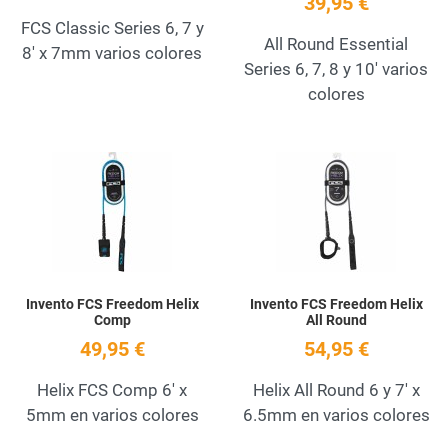
39,95 €
FCS Classic Series 6, 7 y
All Round Essential
8' x 7mm varios colores
Series 6, 7, 8 y 10' varios
colores
Add to Wishlist
A
Quick View
Q
Invento FCS Freedom Helix
Invento FCS Freedom Helix
Comp
All Round
49,95 €
54,95 €
Helix FCS Comp 6' x
Helix All Round 6 y 7' x
5mm en varios colores
6.5mm en varios colores