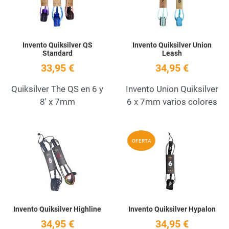
Invento Quiksilver QS
Invento Quiksilver Union
Standard
Leash
33,95 €
34,95 €
Quiksilver The QS en 6 y
Invento Union Quiksilver
8' x 7mm
6 x 7mm varios colores
Add to Wishlist
A
OFERTA
Quick View
Q
Invento Quiksilver Highline
Invento Quiksilver Hypalon
34,95 €
34,95 €