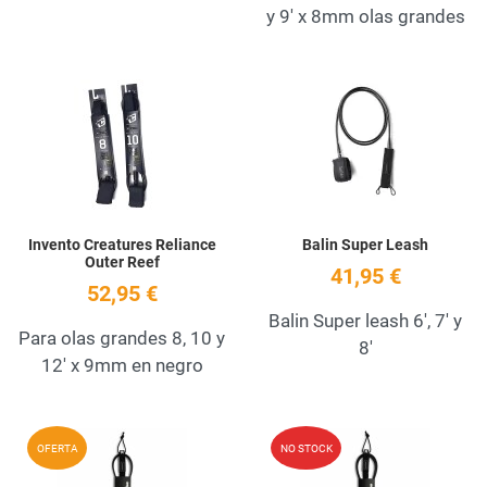
y 9' x 8mm olas grandes
Add to Wishlist
A
Quick View
Q
Invento Creatures Reliance
Balin Super Leash
Outer Reef
41,95 €
52,95 €
Balin Super leash 6', 7' y
Para olas grandes 8, 10 y
8'
12' x 9mm en negro
Add to Wishlist
A
OFERTA
NO STOCK
Quick View
Q