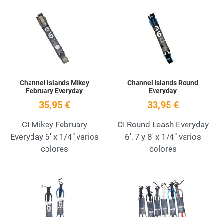
Add to Wishlist
A
Quick View
Q
Channel Islands Mikey
Channel Islands Round
February Everyday
Everyday
35,95 €
33,95 €
CI Mikey February
CI Round Leash Everyday
Everyday 6' x 1/4" varios
6', 7 y 8' x 1/4" varios
colores
colores
Add to Wishlist
A
Quick View
Q