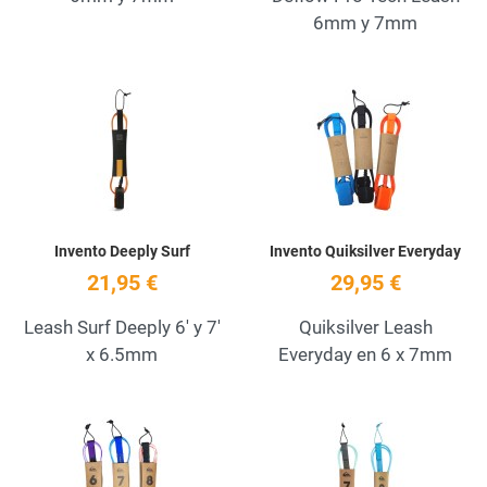
6mm y 7mm
Add to Wishlist
A
Quick View
Q
Invento Deeply Surf
Invento Quiksilver Everyday
21,95 €
29,95 €
Leash Surf Deeply 6' y 7'
Quiksilver Leash
x 6.5mm
Everyday en 6 x 7mm
Add to Wishlist
A
Quick View
Q