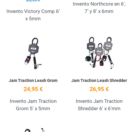
Invento Northcore en 6',
Invento Victory Comp 6'
7' y 8' x 6mm
x 5mm
Add to Wishlist
A
Quick View
Q
Jam Traction Leash Grom
Jam Traction Leash Shredder
24,95 €
26,95 €
Invento Jam Traction
Invento Jam Traction
Grom 5' x 5mm
Shredder 6' x 6'mm
Add to Wishlist
A