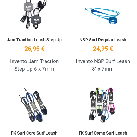
Quick View
Q
Jam Traction Leash Step Up
NSP Surf Regular Leash
26,95 €
24,95 €
Invento Jam Traction
Invento NSP Surf Leash
Step Up 6 x 7mm
8'' x 7mm
Add to Wishlist
A
Quick View
Q
FK Surf Core Surf Leash
FK Surf Comp Surf Leash