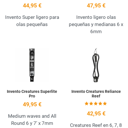
44,95 €
47,95 €
Invento Super ligero para
Invento ligero olas
olas pequeñas
pequeñas y medianas 6 x
6mm
Add to Wishlist
A
Quick View
Q
Invento Creatures Superlite
Invento Creatures Reliance
Pro
Reef
49,95 €
42,95 €
Medium waves and All
Round 6 y 7' x 7mm
Creatures Reef en 6, 7, 8