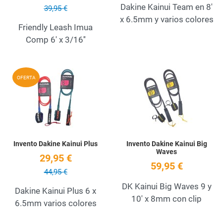
Dakine Kainui Team en 8'
39,95 €
x 6.5mm y varios colores
Friendly Leash Imua
Comp 6' x 3/16''
Add to Wishlist
A
OFERTA
Quick View
Q
Invento Dakine Kainui Plus
Invento Dakine Kainui Big
Waves
29,95 €
59,95 €
44,95 €
DK Kainui Big Waves 9 y
Dakine Kainui Plus 6 x
10' x 8mm con clip
6.5mm varios colores