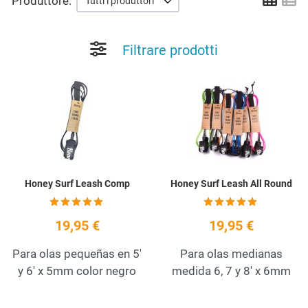
Grid
Li
Produttore:
Tutti i produttori
Filtrare prodotti
Add to Wishlist
A
Quick View
Q
Honey Surf Leash Comp
Honey Surf Leash All Round
19,95 €
19,95 €
Para olas pequeñas en 5'
Para olas medianas
y 6' x 5mm color negro
medida 6, 7 y 8' x 6mm