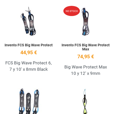
Add to Wishlist
A
NO STOCK
Quick View
Q
Invento FCS Big Wave Protect
Invento FCS Big Wave Protect
Max
44,95 €
74,95 €
FCS Big Wave Protect 6,
Big Wave Protect Max
7 y 10' x 8mm Black
10 y 12' x 9mm
Add to Wishlist
A
Quick View
Q