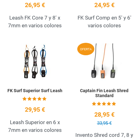
26,95 €
24,95 €
Leash FK Core 7 y 8' x
FK Surf Comp en 5' y 6'
7mm en varios colores
varios colores
Add to Wishlist
A
OFERTA
Quick View
Q
FK Surf Superior Surf Leash
Captain Fin Leash Shred
Standard
29,95 €
28,95 €
Leash Superior en 6 x
33,95 €
7mm en varios colores
Invento Shred cord 7, 8 y