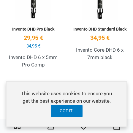
Invento DHD Pro Black
Invento DHD Standard Black
29,95 €
34,95 €
34,95 €
Invento Core DHD 6 x
Invento DHD 6 x 5mm
7mm black
Pro Comp
Add to Wishlist
A
OFERTA
This website uses cookies to ensure you
Quick View
Q
get the best experience on our website.
GOT IT!
0
0
My Wishlist
Carre
Ocean+Earth Leash Sunset
Ocean+Earth Leash Regular