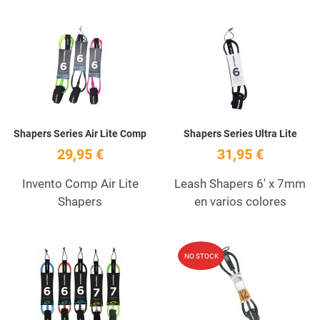
Add to Wishlist
A
Quick View
Q
Shapers Series Air Lite Comp
Shapers Series Ultra Lite
29,95 €
31,95 €
Invento Comp Air Lite
Leash Shapers 6' x 7mm
Shapers
en varios colores
Add to Wishlist
A
NO STOCK
Quick View
Q