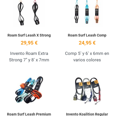
Quick View
Q
Roam Surf Leash X Strong
Roam Surf Leash Comp
29,95 €
24,95 €
Invento Roam Extra
Comp 5' y 6' x 6mm en
Strong 7'' y 8' x 7mm
varios colores
Add to Wishlist
A
Quick View
Q
Roam Surf Leash Premium
Invento Koalition Regular