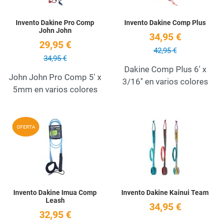
Invento Dakine Pro Comp
Invento Dakine Comp Plus
John John
34,95 €
29,95 €
42,95 €
34,95 €
Dakine Comp Plus 6' x
John John Pro Comp 5' x
3/16'' en varios colores
5mm en varios colores
Add to Wishlist
A
OFERTA
Quick View
Q
Invento Dakine Imua Comp
Invento Dakine Kainui Team
Leash
34,95 €
32,95 €