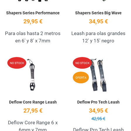
Shapers Series Performance
Shapers Series Big Wave
29,95 €
34,95 €
Para olas hasta 2 metros
Leash para olas grandes
en 6' y 8' x 7mm
12' y 15' negro
Add to Wishlist
A
NO STOCK
NO STOCK
Quick View
Q
OFERTA
Deflow Core Range Leash
Deflow Pro Tech Leash
27,95 €
34,95 €
42,95 €
Deflow Core Range 6 x
6mm y 7mm
Deflow Pro Tech Leash