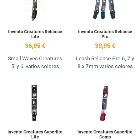
Quick View
Q
Invento Creatures Reliance
Invento Creatures Reliance
Lite
Pro
36,95 €
39,95 €
Small Waves Creatures
Leash Reliance Pro 6, 7 y
5' y 6' varios colores
8 x 7mm varios colores
Add to Wishlist
A
Quick View
Q
Invento Creatures Superlite
Invento Creatures Superlite
Lite
Comp