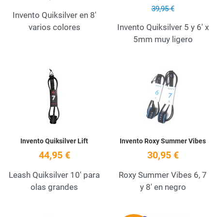
39,95 €
Invento Quiksilver en 8'
varios colores
Invento Quiksilver 5 y 6' x
5mm muy ligero
Add to Wishlist
A
Quick View
Q
Invento Quiksilver Lift
Invento Roxy Summer Vibes
44,95 €
30,95 €
Leash Quiksilver 10' para
Roxy Summer Vibes 6, 7
olas grandes
y 8' en negro