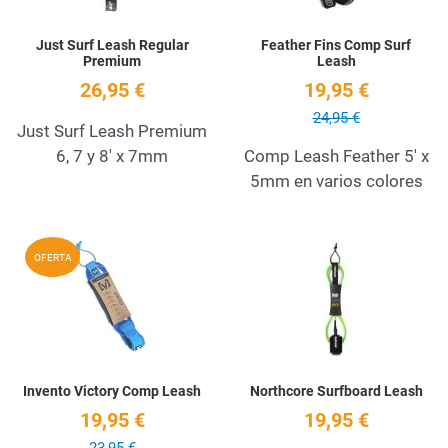
Just Surf Leash Regular
Feather Fins Comp Surf
Premium
Leash
26,95 €
19,95 €
24,95 €
Just Surf Leash Premium
6, 7 y 8' x 7mm
Comp Leash Feather 5' x
5mm en varios colores
Add to Wishlist
A
OFERTA
Quick View
Q
Invento Victory Comp Leash
Northcore Surfboard Leash
19,95 €
19,95 €
23,95 €