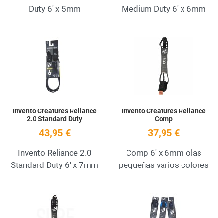
Duty 6' x 5mm
Medium Duty 6' x 6mm
Add to Wishlist
A
Quick View
Q
Invento Creatures Reliance
Invento Creatures Reliance
2.0 Standard Duty
Comp
43,95 €
37,95 €
Invento Reliance 2.0
Comp 6' x 6mm olas
Standard Duty 6' x 7mm
pequeñas varios colores
Add to Wishlist
A