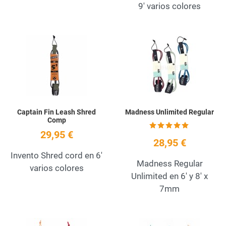
9' varios colores
Add to Wishlist
A
Quick View
Q
Captain Fin Leash Shred
Madness Unlimited Regular
Comp
29,95 €
28,95 €
Invento Shred cord en 6'
Madness Regular
varios colores
Unlimited en 6' y 8' x
7mm
Add to Wishlist
A