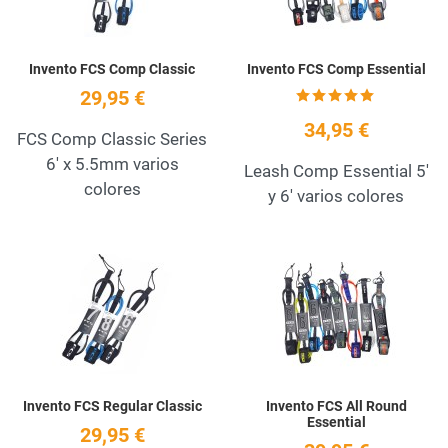
Invento FCS Comp Classic
Invento FCS Comp Essential
29,95 €
34,95 €
FCS Comp Classic Series
6' x 5.5mm varios
Leash Comp Essential 5'
colores
y 6' varios colores
Add to Wishlist
A
Quick View
Q
Invento FCS Regular Classic
Invento FCS All Round
Essential
29,95 €