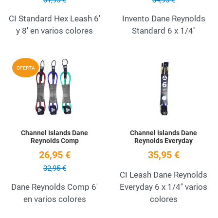
CI Standard Hex Leash 6'
Invento Dane Reynolds
y 8' en varios colores
Standard 6 x 1/4''
Add to Wishlist
A
OFERTA
Quick View
Q
Channel Islands Dane
Channel Islands Dane
Reynolds Comp
Reynolds Everyday
26,95 €
35,95 €
32,95 €
CI Leash Dane Reynolds
Dane Reynolds Comp 6'
Everyday 6 x 1/4'' varios
en varios colores
colores