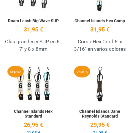
Roam Leash Big Wave SUP
Channel Islands Hex Comp
31,95 €
31,95 €
Olas grandes y SUP en 6',
Comp Hex Cord 6' x
7' y 8 x 8mm
3/16'' en varios colores
Add to Wishlist
A
OFERTA
OFERTA
Quick View
Q
Channel Islands Hex
Channel Islands Dane
Standard
Reynolds Standard
26,95 €
29,95 €
31,95 €
34,95 €