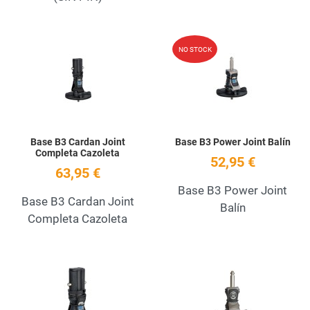
Add to Wishlist
A
NO STOCK
Quick View
Q
Base B3 Cardan Joint
Base B3 Power Joint Balín
Completa Cazoleta
52,95 €
63,95 €
Base B3 Power Joint
Base B3 Cardan Joint
Balín
Completa Cazoleta
Add to Wishlist
A
Quick View
Q