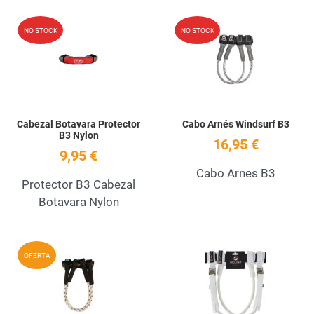
Add to Wishlist
A
NO STOCK
NO STOCK
Quick View
Q
Cabezal Botavara Protector
Cabo Arnés Windsurf B3
B3 Nylon
16,95 €
9,95 €
Cabo Arnes B3
Protector B3 Cabezal
Botavara Nylon
Add to Wishlist
A
OFERTA
Quick View
Q