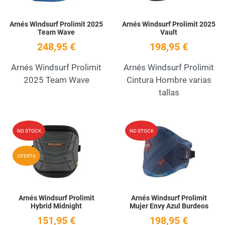
Arnés Windsurf Prolimit 2025
Arnés Windsurf Prolimit 2025
Team Wave
Vault
248,95 €
198,95 €
Arnés Windsurf Prolimit
Arnés Windsurf Prolimit
2025 Team Wave
Cintura Hombre varias
tallas
Add to Wishlist
A
NO STOCK
NO STOCK
Quick View
Q
OFERTA
Arnés Windsurf Prolimit
Arnés Windsurf Prolimit
Hybrid Midnight
Mujer Envy Azul Burdeos
151,95 €
198,95 €