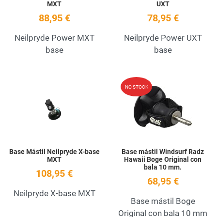
MXT
UXT
88,95 €
78,95 €
Neilpryde Power MXT
Neilpryde Power UXT
base
base
Add to Wishlist
A
NO STOCK
Quick View
Q
Base Mástil Neilpryde X-base
Base mástil Windsurf Radz
MXT
Hawaii Boge Original con
bala 10 mm.
108,95 €
68,95 €
Neilpryde X-base MXT
Base mástil Boge
Original con bala 10 mm