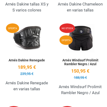
Arnés Dakine tallas XS y
Arnés Dakine Chameleon
S varios colores
en varias tallas
Add to Wishlist
A
OFERTA
NO STOCK
Quick View
Q
OFERTA
Arnés Dakine Renegade
Arnés Windsurf Prolimit
Rambler Negro / Azul
189,95 €
150,95 €
239,95 €
188,95 €
Arnés Dakine Renegade
Arnés Windsurf Prolimit
en varias tallas
Rambler Negro / Azul