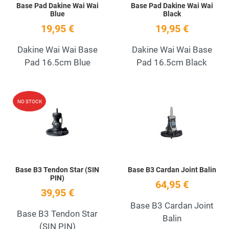
Base Pad Dakine Wai Wai
Base Pad Dakine Wai Wai
Blue
Black
19,95 €
19,95 €
Dakine Wai Wai Base
Dakine Wai Wai Base
Pad 16.5cm Blue
Pad 16.5cm Black
Add to Wishlist
A
NO STOCK
Quick View
Q
Base B3 Tendon Star (SIN
Base B3 Cardan Joint Balin
PIN)
64,95 €
39,95 €
Base B3 Cardan Joint
Base B3 Tendon Star
Balin
(SIN PIN)