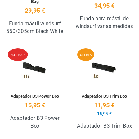
Bag
34,95 €
29,95 €
Funda para mástil de
Funda mástil windsurf
windsurf varias medidas
550/305cm Black White
Add to Wishlist
A
NO STOCK
OFERTA
Quick View
Q
Adaptador B3 Power Box
Adaptador B3 Trim Box
15,95 €
11,95 €
15,95 €
Adaptador B3 Power
Box
Adaptador B3 Trim Box