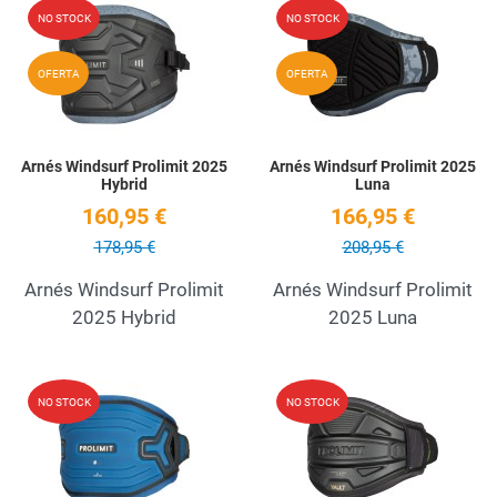
Add to Wishlist
A
NO STOCK
NO STOCK
Quick View
Q
OFERTA
OFERTA
Arnés Windsurf Prolimit 2025
Arnés Windsurf Prolimit 2025
Hybrid
Luna
160,95 €
166,95 €
178,95 €
208,95 €
Arnés Windsurf Prolimit
Arnés Windsurf Prolimit
2025 Hybrid
2025 Luna
Add to Wishlist
A
NO STOCK
NO STOCK
Quick View
Q