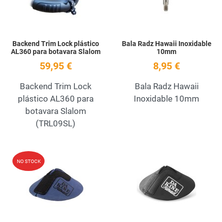
Backend Trim Lock plástico
Bala Radz Hawaii Inoxidable
AL360 para botavara Slalom
10mm
59,95 €
8,95 €
Backend Trim Lock
Bala Radz Hawaii
plástico AL360 para
Inoxidable 10mm
botavara Slalom
(TRL09SL)
Add to Wishlist
A
NO STOCK
Quick View
Q