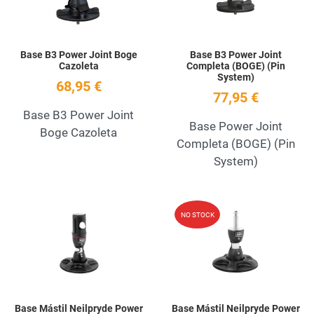
Base B3 Power Joint Boge
Base B3 Power Joint
Cazoleta
Completa (BOGE) (Pin
System)
68,95 €
77,95 €
Base B3 Power Joint
Base Power Joint
Boge Cazoleta
Completa (BOGE) (Pin
System)
Add to Wishlist
A
NO STOCK
Quick View
Q
Base Mástil Neilpryde Power
Base Mástil Neilpryde Power