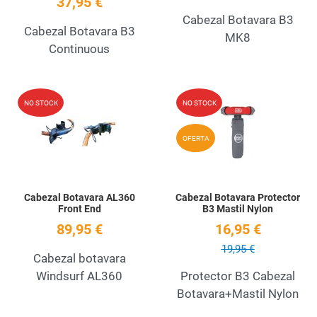
37,95 €
Cabezal Botavara B3
Cabezal Botavara B3
MK8
Continuous
Add to Wishlist
A
NO STOCK
NO STOCK
Quick View
Q
OFERTA
Cabezal Botavara AL360
Cabezal Botavara Protector
Front End
B3 Mastil Nylon
89,95 €
16,95 €
19,95 €
Cabezal botavara
Windsurf AL360
Protector B3 Cabezal
Botavara+Mastil Nylon