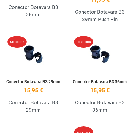
Conector Botavara B3
Conector Botavara B3
26mm
29mm Push Pin
Add to Wishlist
A
NO STOCK
NO STOCK
Quick View
Q
Conector Botavara B3 29mm
Conector Botavara B3 36mm
15,95 €
15,95 €
Conector Botavara B3
Conector Botavara B3
29mm
36mm
Add to Wishlist
A
NO STOCK