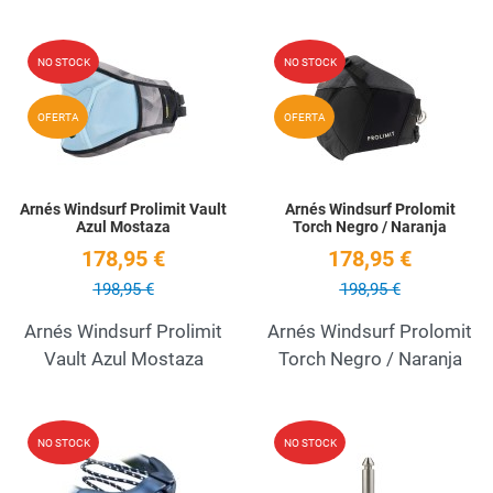
Add to Wishlist
A
NO STOCK
NO STOCK
Quick View
Q
OFERTA
OFERTA
Arnés Windsurf Prolimit Vault
Arnés Windsurf Prolomit
Azul Mostaza
Torch Negro / Naranja
178,95 €
178,95 €
198,95 €
198,95 €
Arnés Windsurf Prolimit
Arnés Windsurf Prolomit
Vault Azul Mostaza
Torch Negro / Naranja
Add to Wishlist
A
NO STOCK
NO STOCK
Quick View
Q