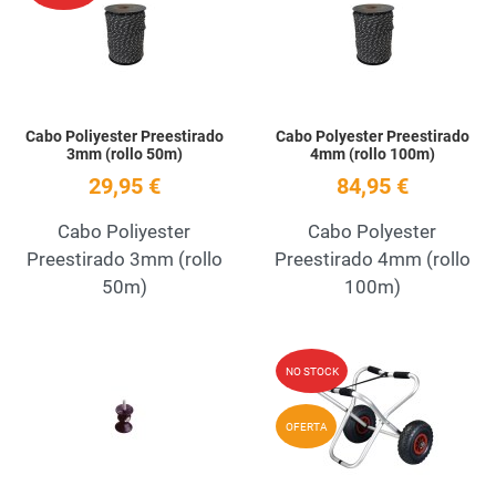
Quick View
Q
Cabo Poliyester Preestirado
Cabo Polyester Preestirado
3mm (rollo 50m)
4mm (rollo 100m)
29,95 €
84,95 €
Cabo Poliyester
Cabo Polyester
Preestirado 3mm (rollo
Preestirado 4mm (rollo
50m)
100m)
Add to Wishlist
A
NO STOCK
Quick View
Q
OFERTA