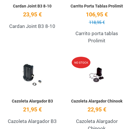
Cardan Joint B3 8-10
Carrito Porta Tablas Prolimit
23,95 €
106,95 €
118,95 €
Cardan Joint B3 8-10
Carrito porta tablas
Prolimit
Add to Wishlist
A
NO STOCK
Quick View
Q
Cazoleta Alargador B3
Cazoleta Alargador Chinook
21,95 €
22,95 €
Cazoleta Alargador B3
Cazoleta Alargador
Chinook