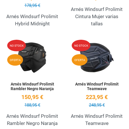
178,95 €
Arnés Windsurf Prolimit
Arnés Windsurf Prolimit
Cintura Mujer varias
Hybrid Midnight
tallas
Add to Wishlist
A
NO STOCK
NO STOCK
Quick View
Q
OFERTA
OFERTA
Arnés Windsurf Prolimit
Arnés Windsurf Prolimit
Rambler Negro Naranja
Teamwave
150,95 €
223,95 €
188,95 €
248,95 €
Arnés Windsurf Prolimit
Arnés Windsurf Prolimit
Rambler Negro Naranja
Teamwave