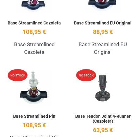
Base Streamlined Cazoleta
Base Streamlined EU Original
108,95 €
88,95 €
Base Streamlined
Base Streamlined EU
Cazoleta
Original
Add to Wishlist
A
NO STOCK
NO STOCK
Quick View
Q
Base Streamlined Pin
Base Tendon Joint 4-Runner
(Cazoleta)
108,95 €
63,95 €