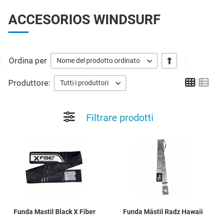
ACCESORIOS WINDSURF
Ordina per
+/-
Nome del prodotto ordinato
Grid
Li
Produttore:
Tutti i produttori
Filtrare prodotti
Add to Wishlist
A
Quick View
Q
Funda Mastil Black X Fiber
Funda Mástil Radz Hawaii