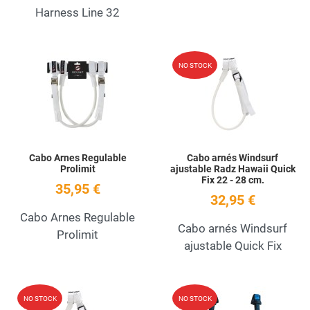
Harness Line 32
Add to Wishlist
A
NO STOCK
Quick View
Q
Cabo Arnes Regulable
Cabo arnés Windsurf
Prolimit
ajustable Radz Hawaii Quick
Fix 22 - 28 cm.
35,95 €
32,95 €
Cabo Arnes Regulable
Cabo arnés Windsurf
Prolimit
ajustable Quick Fix
Add to Wishlist
A
NO STOCK
NO STOCK