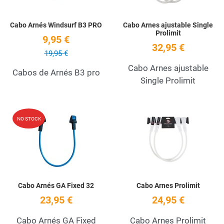
Cabo Arnés Windsurf B3 PRO
Cabo Arnes ajustable Single
Prolimit
9,95 €
32,95 €
19,95 €
Cabo Arnes ajustable
Cabos de Arnés B3 pro
Single Prolimit
Add to Wishlist
A
NO STOCK
Quick View
Q
Cabo Arnés GA Fixed 32
Cabo Arnes Prolimit
23,95 €
24,95 €
Cabo Arnés GA Fixed
Cabo Arnes Prolimit