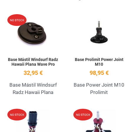
Add to Wishlist
A
NO STOCK
Quick View
Q
Base Mástil Windsurf Radz
Base Prolimit Power Joint
Hawaii Plana Wave Pro
M10
32,95 €
98,95 €
Base Mástil Windsurf
Base Power Joint M10
Radz Hawaii Plana
Prolimit
Add to Wishlist
A
NO STOCK
NO STOCK
Quick View
Q