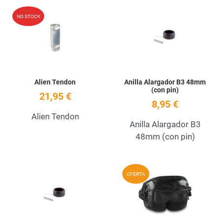
Add to Wishlist
A
NO STOCK
Quick View
Q
Alien Tendon
Anilla Alargador B3 48mm
(con pin)
21,95 €
8,95 €
Alien Tendon
Anilla Alargador B3
48mm (con pin)
Add to Wishlist
A
OFERTA
Quick View
Q