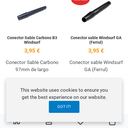
Quick View
Q
Conector Sable Carbono B3
Conector sable Windsurf GA
Windsurf
(Ferrul)
3,95 €
3,95 €
Conector Sable Carbono
Conector sable Windsurf
97mm de largo
GA (Ferrul)
Add to Wishlist
A
This website uses cookies to ensure you
NO STOCK
NO STOCK
get the best experience on our website.
Quick View
Q
GOT IT!
0
0
My Wishlist
Carre