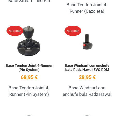
Base Streamlined Pin
Base Tendon Joint 4-
Runner (Cazoleta)
Add to Wishlist
A
NO STOCK
NO STOCK
Quick View
Q
Base Tendon Joint 4-Runner
Base Windsurf con enchufe
(Pin System)
bala Radz Hawai EVO RDM
68,95 €
28,95 €
Base Tendon Joint 4-
Base Windsurf con
Runner (Pin System)
enchufe bala Radz Hawai
Add to Wishlist
A