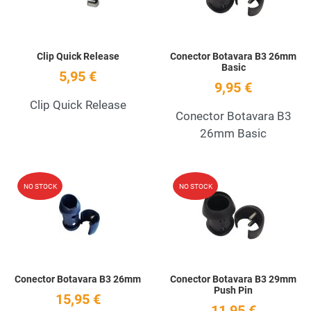
Clip Quick Release
Conector Botavara B3 26mm
Basic
5,95 €
9,95 €
Clip Quick Release
Conector Botavara B3
26mm Basic
Add to Wishlist
A
NO STOCK
NO STOCK
Quick View
Q
Conector Botavara B3 26mm
Conector Botavara B3 29mm
Push Pin
15,95 €
11,95 €