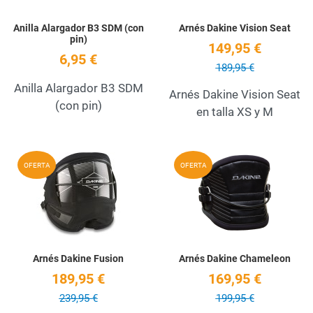
Anilla Alargador B3 SDM (con
Arnés Dakine Vision Seat
pin)
149,95 €
6,95 €
189,95 €
Anilla Alargador B3 SDM
Arnés Dakine Vision Seat
(con pin)
en talla XS y M
Add to Wishlist
A
OFERTA
OFERTA
Quick View
Q
Arnés Dakine Fusion
Arnés Dakine Chameleon
189,95 €
169,95 €
239,95 €
199,95 €