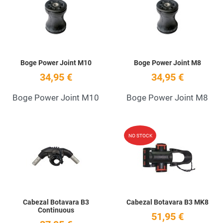
Quick View
Q
Boge Power Joint M10
Boge Power Joint M8
34,95 €
34,95 €
Boge Power Joint M10
Boge Power Joint M8
Add to Wishlist
A
NO STOCK
Quick View
Q
Cabezal Botavara B3
Cabezal Botavara B3 MK8
Continuous
51,95 €