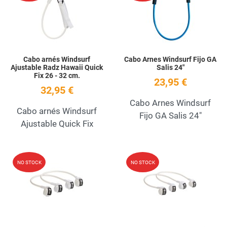
Quick View
Q
Cabo arnés Windsurf
Cabo Arnes Windsurf Fijo GA
Ajustable Radz Hawaii Quick
Salis 24"
Fix 26 - 32 cm.
23,95 €
32,95 €
Cabo Arnes Windsurf
Cabo arnés Windsurf
Fijo GA Salis 24"
Ajustable Quick Fix
Add to Wishlist
A
NO STOCK
NO STOCK
Quick View
Q