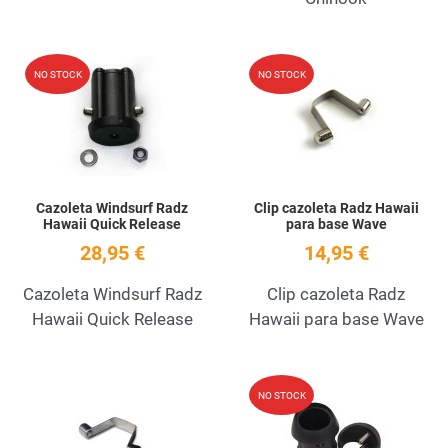
Add to Wishlist
A
NO STOCK
NO STOCK
Quick View
Q
Cazoleta Windsurf Radz
Clip cazoleta Radz Hawaii
Hawaii Quick Release
para base Wave
28,95 €
14,95 €
Cazoleta Windsurf Radz
Clip cazoleta Radz
Hawaii Quick Release
Hawaii para base Wave
Add to Wishlist
A
NO STOCK
Quick View
Q