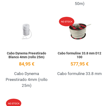
50m)
Add to Wishlist
A
NO STOCK
Quick View
Q
Cabo Dynema Preestirado
Cabo formuline 33.8 mm D12
Blanco 4mm (rollo 25m)
100
84,95 €
577,95 €
Cabo Dynema
Cabo formuline 33.8 mm
Preestirado 4mm (rollo
25m)
Add to Wishlist
A
NO STOCK