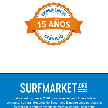
Surfmarket.org neix el 2010 com un servei gratuït per a tota la
comunitat surfera i d'esports de lliscament. El nostre principal objectiu
és facilitar la compra i venda de material esportiu usat entre