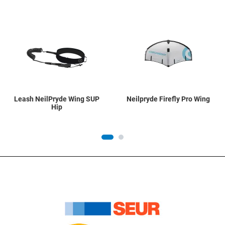
Add to Wishlist
A
Quick View
Q
Leash NeilPryde Wing SUP
Neilpryde Firefly Pro Wing
Hip