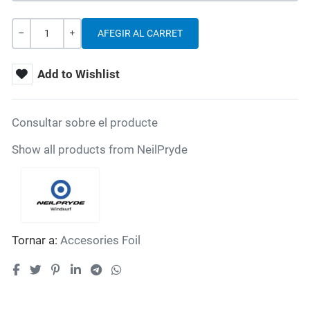
Quantitat
SENSE VALOR
+
Add to Wishlist
Consultar sobre el producte
Show all products from NeilPryde
Tornar a:
Accesories Foil