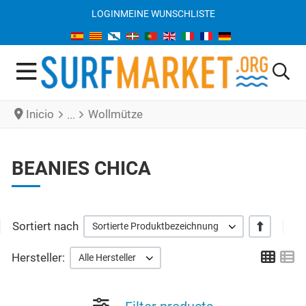
LOGIN
MEINE WUNSCHLISTE
Inicio
Wollmütze
BEANIES CHICA
Sortiert nach
+/-
Sortierte Produktbezeichnung
Grid
Li
Hersteller:
Alle Hersteller