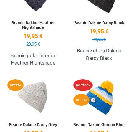
Beanie Dakine Heather
Beanie Dakine Darcy Black
Nightshade
19,95 €
19,95 €
24,95 €
29,95 €
Beanie chica Dakine
Beanie polar interior
Darcy Black
Heather Nightshade
Add to Wishlist
A
OFERTA
NO STOCK
Quick View
Q
OFERTA
Beanie Dakine Darcy Grey
Beanie Dakine Gordon Blue