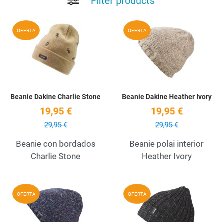
Filter products
Add to Wishlist
A
OFERTA
OFERTA
Quick View
Q
Beanie Dakine Charlie Stone
Beanie Dakine Heather Ivory
19,95 €
19,95 €
29,95 €
29,95 €
Beanie con bordados
Beanie polai interior
Charlie Stone
Heather Ivory
Add to Wishlist
A
OFERTA
OFERTA
Quick View
Q