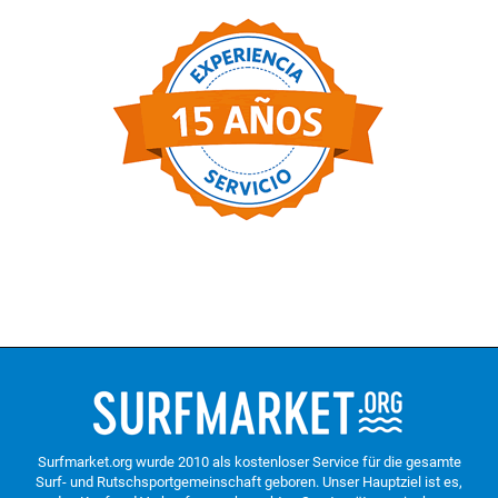
Surfmarket.org wurde 2010 als kostenloser Service für die gesamte
Surf- und Rutschsportgemeinschaft geboren. Unser Hauptziel ist es,