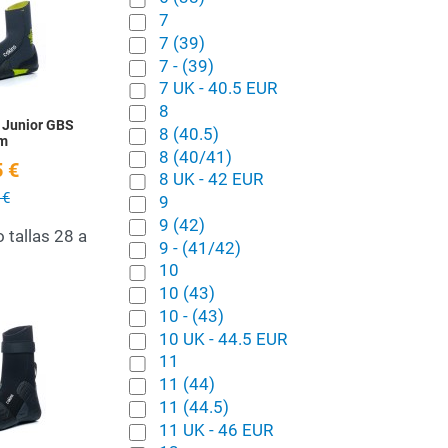
7
Quick View
7 (39)
7 - (39)
7 UK - 40.5 EUR
8
 Junior GBS
8 (40.5)
m
8 (40/41)
 €
8 UK - 42 EUR
 €
9
9 (42)
 tallas 28 a
9 - (41/42)
10
10 (43)
10 - (43)
Add to Wishlist
10 UK - 44.5 EUR
11
Quick View
11 (44)
11 (44.5)
11 UK - 46 EUR