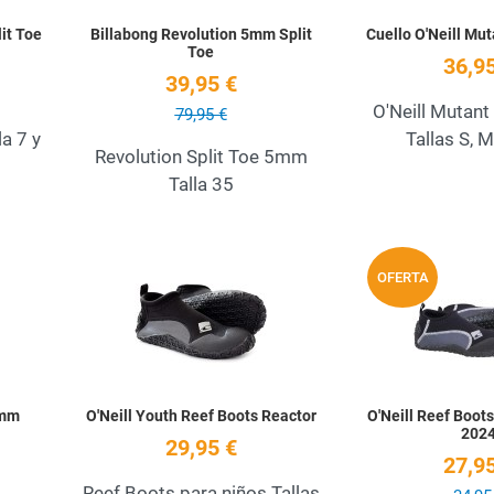
it Toe
Billabong Revolution 5mm Split
Cuello O'Neill Mu
Toe
36,95
39,95 €
O'Neill Mutan
79,95 €
a 7 y
Tallas S, M
Revolution Split Toe 5mm
Talla 35
Add to Wishlist
Add to Wishlist
OFERTA
Quick View
Quick View
5mm
O'Neill Youth Reef Boots Reactor
O'Neill Reef Boot
202
29,95 €
27,95
Reef Boots para niños Tallas