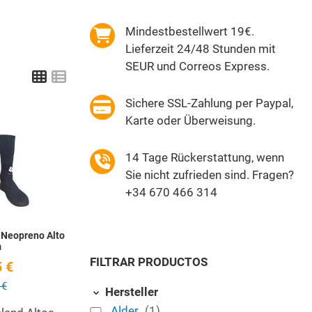
Mindestbestellwert 19€.
Lieferzeit 24/48 Stunden mit
SEUR und Correos Express.
Grid
List
Sichere SSL-Zahlung per Paypal,
Karte oder Überweisung.
Add to Wishlist
14 Tage Rückerstattung, wenn
Quick View
Sie nicht zufrieden sind. Fragen?
+34 670 466 314
 Neopreno Alto
m
FILTRAR PRODUCTOS
 €
 €
Hersteller
Alder
(1)