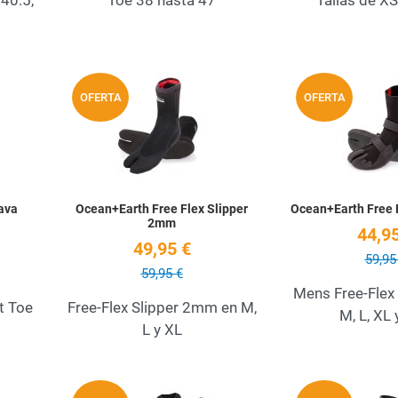
40.5,
Toe 38 hasta 47
Tallas de XS
Add to Wishlist
Add to Wishlist
OFERTA
OFERTA
Quick View
Quick View
ava
Ocean+Earth Free Flex Slipper
Ocean+Earth Free 
2mm
44,95
49,95 €
59,95
59,95 €
Mens Free-Flex 
t Toe
Free-Flex Slipper 2mm en M,
M, L, XL
L y XL
Add to Wishlist
Add to Wishlist