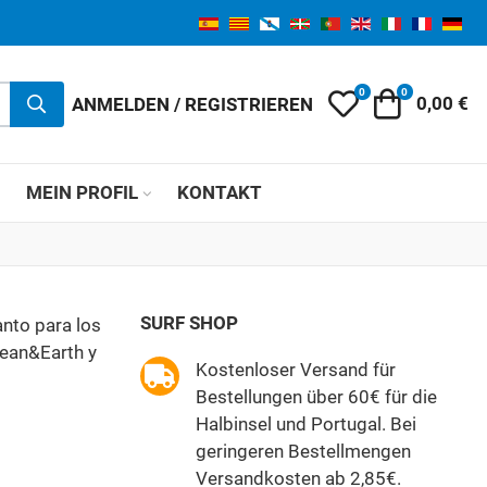
0
0
My Wishlist
Warenkor
ANMELDEN / REGISTRIEREN
0,00 €
MEIN PROFIL
KONTAKT
SURF SHOP
anto para los
cean&Earth y
Kostenloser Versand für
Bestellungen über 60€ für die
Halbinsel und Portugal. Bei
geringeren Bestellmengen
Versandkosten ab 2,85€.