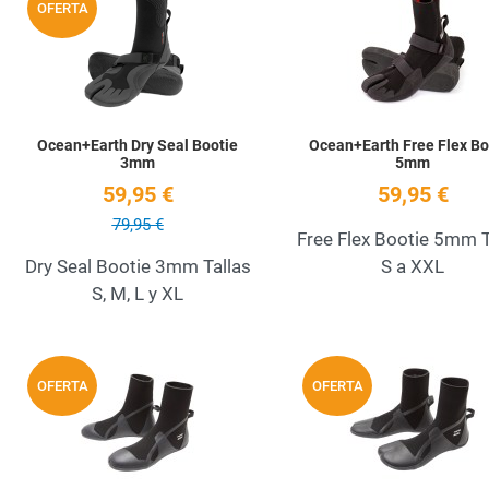
OFERTA
Quick View
Ocean+Earth Dry Seal Bootie
Ocean+Earth Free Flex Bo
3mm
5mm
59,95 €
59,95 €
79,95 €
Free Flex Bootie 5mm T
Dry Seal Bootie 3mm Tallas
S a XXL
S, M, L y XL
Add to Wishlist
OFERTA
OFERTA
Quick View