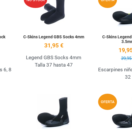
Quick View
Quick View
ock
C-Skins Legend GBS Socks 4mm
C-Skins Legend
3.5m
31,95 €
19,95
Legend GBS Socks 4mm
39,95
Talla 37 hasta 47
s 6, 8
Escarpines niño
32
Add to Wishlist
Add to Wishlist
OFERTA
Quick View
Quick View