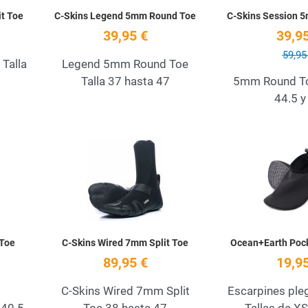
it Toe
C-Skins Legend 5mm Round Toe
C-Skins Session 
39,95 €
39,95
59,95
Talla
Legend 5mm Round Toe
Talla 37 hasta 47
5mm Round Toe
44.5 y
Add to Wishlist
Add to Wishlist
Quick View
Quick View
 Toe
C-Skins Wired 7mm Split Toe
Ocean+Earth Poc
89,95 €
19,95
C-Skins Wired 7mm Split
Escarpines pl