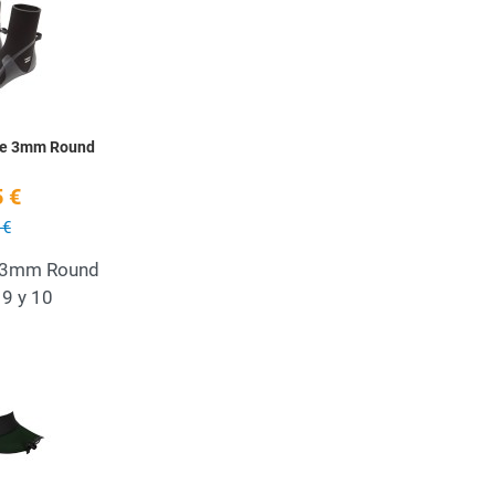
Quick View
ute 3mm Round
 €
 €
t 3mm Round
 9 y 10
Add to Wishlist
Quick View