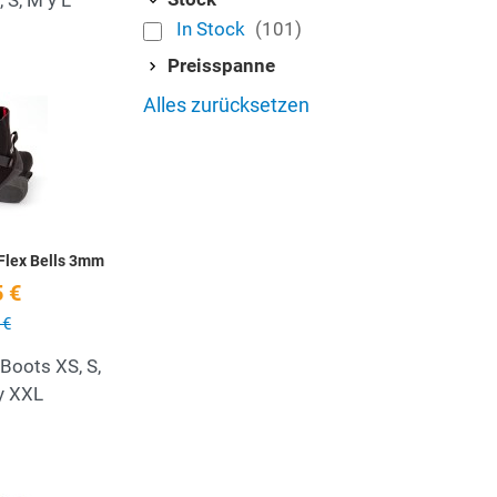
, S, M y L
In Stock
(101)
Preisspanne
Add to Wishlist
Alles zurücksetzen
Quick View
Flex Bells 3mm
 €
 €
Boots XS, S,
 y XXL
Add to Wishlist