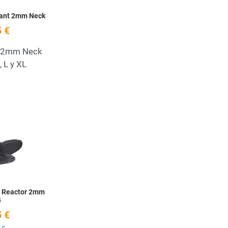
tant 2mm Neck
 €
t 2mm Neck
, L y XL
Add to Wishlist
Quick View
s Reactor 2mm
4
 €