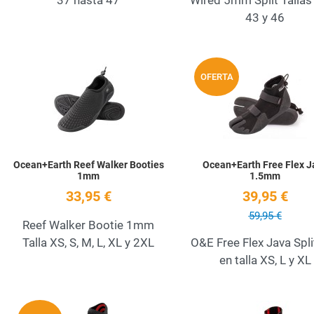
37 hasta 47
Wired 5mm Split Tallas 
43 y 46
Add to Wishlist
OFERTA
Quick View
Ocean+Earth Reef Walker Booties
Ocean+Earth Free Flex J
1mm
1.5mm
33,95 €
39,95 €
59,95 €
Reef Walker Bootie 1mm
Talla XS, S, M, L, XL y 2XL
O&E Free Flex Java Spli
en talla XS, L y XL
Add to Wishlist