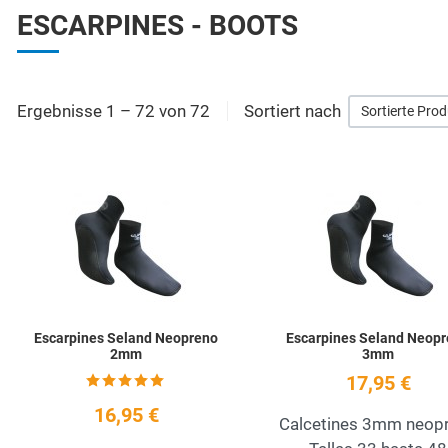
ESCARPINES - BOOTS
Ergebnisse 1 – 72 von 72
Sortiert nach
Sortierte Pro
Add to Wishlist
Quick View
Escarpines Seland Neopreno
Escarpines Seland Neop
2mm
3mm
17,95 €
16,95 €
Calcetines 3mm neop