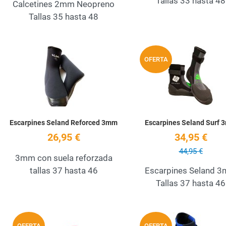
Tallas 33 hasta 48
Calcetines 2mm Neopreno
Tallas 35 hasta 48
Add to Wishlist
OFERTA
Quick View
Escarpines Seland Reforced 3mm
Escarpines Seland Surf
26,95 €
34,95 €
44,95 €
3mm con suela reforzada
tallas 37 hasta 46
Escarpines Seland 
Tallas 37 hasta 46
Add to Wishlist
OFERTA
OFERTA