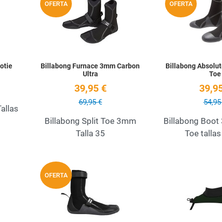
OFERTA
OFERTA
Quick View
Quick View
otie
Billabong Furnace 3mm Carbon
Billabong Absol
Ultra
Toe
39,95 €
39,95
69,95 €
54,95
allas
Billabong Split Toe 3mm
Billabong Boo
Talla 35
Toe tallas
Add to Wishlist
Add to Wishlist
OFERTA
Quick View
Quick View