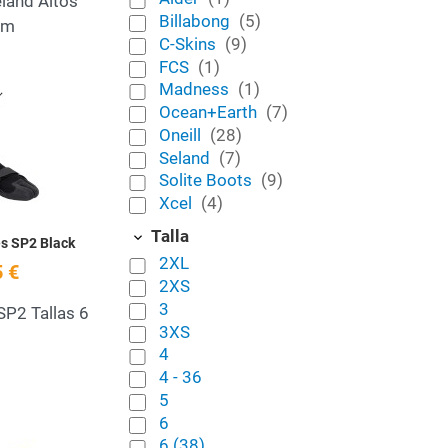
land Altos
Billabong
(5)
mm
C-Skins
(9)
FCS
(1)
Madness
(1)
Add to Wishlist
Ocean+Earth
(7)
Oneill
(28)
Quick View
Seland
(7)
Solite Boots
(9)
Xcel
(4)
Talla
s SP2 Black
2XL
 €
2XS
3
SP2 Tallas 6
3XS
4
4 - 36
5
6
Add to Wishlist
6 (38)