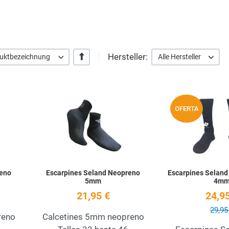
Hersteller:
+/-
duktbezeichnung
Alle Hersteller
Add to Wishlist
Add to Wishlist
OFERTA
Quick View
Quick View
reno
Escarpines Seland Neopreno
Escarpines Seland
5mm
4m
21,95 €
24,95
29,95
reno
Calcetines 5mm neopreno