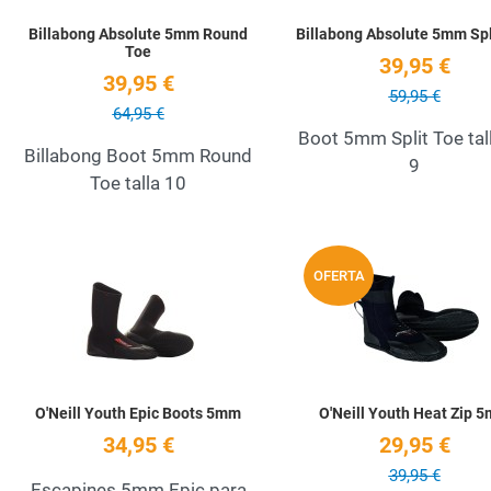
Billabong Absolute 5mm Round
Billabong Absolute 5mm Spl
Toe
39,95 €
39,95 €
59,95 €
64,95 €
Boot 5mm Split Toe tall
Billabong Boot 5mm Round
9
Toe talla 10
Add to Wishlist
OFERTA
Quick View
O'Neill Youth Epic Boots 5mm
O'Neill Youth Heat Zip 
34,95 €
29,95 €
39,95 €
Escapines 5mm Epic para