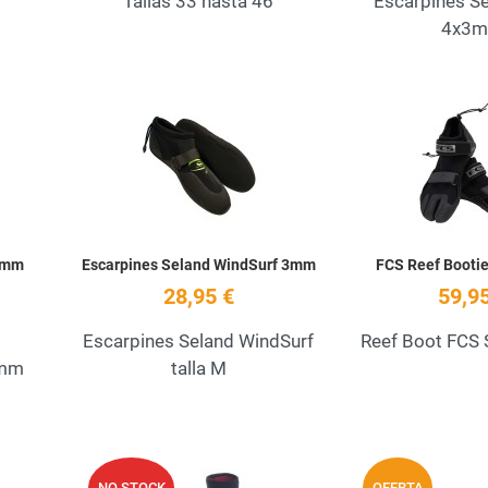
Tallas 33 hasta 46
Escarpines Se
4x3
Add to Wishlist
Add to Wishlist
Quick View
Quick View
 3mm
Escarpines Seland WindSurf 3mm
FCS Reef Bootie
28,95 €
59,95
Escarpines Seland WindSurf
Reef Boot FCS 
3mm
talla M
Add to Wishlist
Add to Wishlist
NO STOCK
OFERTA