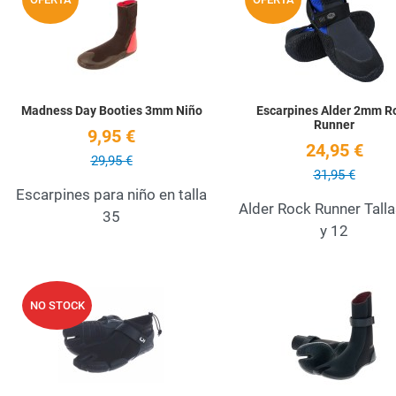
Quick View
Madness Day Booties 3mm Niño
Escarpines Alder 2mm R
Runner
9,95 €
24,95 €
29,95 €
31,95 €
Escarpines para niño en talla
Alder Rock Runner Talla
35
y 12
Add to Wishlist
NO STOCK
Quick View