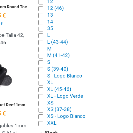
12
5mm Round Toe
12 (46)
13
 €
14
 €
35
L
 Talla 42,
L (43-44)
 46
M
M (41-42)
S
Add to Wishlist
S (39-40)
Quick View
S - Logo Blanco
XL
XL (45-46)
XL - Logo Verde
XS
ket Reef 1mm
XS (37-38)
 €
XS - Logo Blanco
XXL
egables 1mm
Stock