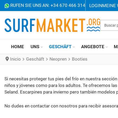
RUFEN SIE UNS AN: +34 670 466 314
LOGIN
MEINE
Buscar p
HOME
UNS
GESCHÄFT
ANGEBOTE
M
Inicio
Geschäft
Neopren
Booties
Si necesitas proteger tus pies del frío en nuestra secci
niños y jóvenes como para los adultos. Te ofrecemos las
Seland. Escarpines para invierno pero también modelos p
No dudes en contactar con nosotros para recibir asesora