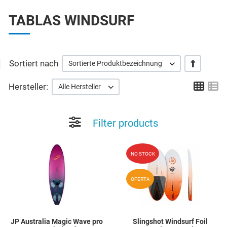
TABLAS WINDSURF
Sortiert nach
+/-
Sortierte Produktbezeichnung
Grid
Li
Hersteller:
Alle Hersteller
Filter products
Add to Wishlist
A
NO STOCK
Quick View
Q
OFERTA
JP Australia Magic Wave pro
Slingshot Windsurf Foil