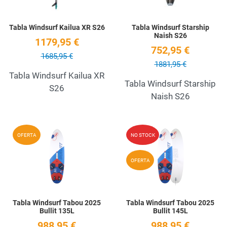
Tabla Windsurf Kailua XR S26
Tabla Windsurf Starship
Naish S26
1179,95 €
752,95 €
1685,95 €
1881,95 €
Tabla Windsurf Kailua XR
Tabla Windsurf Starship
S26
Naish S26
Add to Wishlist
A
OFERTA
NO STOCK
Quick View
Q
OFERTA
Tabla Windsurf Tabou 2025
Tabla Windsurf Tabou 2025
Bullit 135L
Bullit 145L
988,95 €
988,95 €