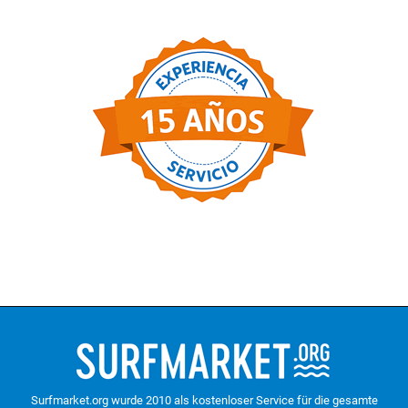
Surfmarket.org wurde 2010 als kostenloser Service für die gesamte