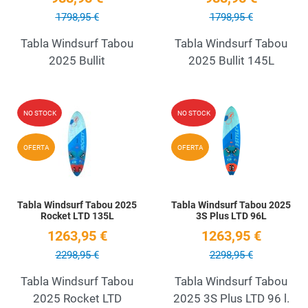
1798,95 €
1798,95 €
Tabla Windsurf Tabou
Tabla Windsurf Tabou
2025 Bullit
2025 Bullit 145L
Add to Wishlist
A
NO STOCK
NO STOCK
Quick View
Q
OFERTA
OFERTA
Tabla Windsurf Tabou 2025
Tabla Windsurf Tabou 2025
Rocket LTD 135L
3S Plus LTD 96L
1263,95 €
1263,95 €
2298,95 €
2298,95 €
Tabla Windsurf Tabou
Tabla Windsurf Tabou
2025 Rocket LTD
2025 3S Plus LTD 96 l.