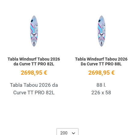
Add to Wishlist
A
Quick View
Q
Tabla Windsurf Tabou 2026
Tabla Windsurf Tabou 2026
da Curve TT PRO 82L
Da Curve TT PRO 88L
2698,95 €
2698,95 €
Tabla Tabou 2026 da
88 l.
Curve TT PRO 82L
226 x 58
200