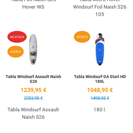
Hover WS
Windsurf Foil Naish S26
105
Add to Wishlist
A
NO STOCK
OFERTA
Quick View
Q
OFERTA
Tabla Windsurf Assault Naish
Tabla Windsurf GA Start HD
S26
180L
1239,95 €
1048,95 €
2253,95 €
1498,95 €
Tabla Windsurf Assault
180 l.
Naish S26