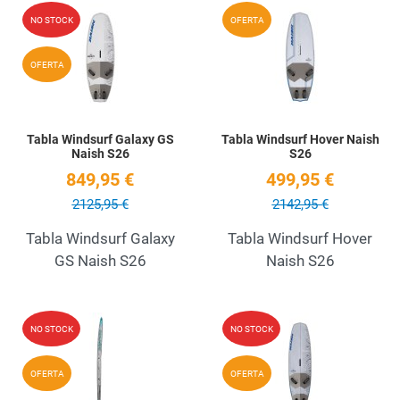
Add to Wishlist
A
NO STOCK
OFERTA
Quick View
Q
OFERTA
Tabla Windsurf Galaxy GS
Tabla Windsurf Hover Naish
Naish S26
S26
849,95 €
499,95 €
2125,95 €
2142,95 €
Tabla Windsurf Galaxy
Tabla Windsurf Hover
GS Naish S26
Naish S26
Add to Wishlist
A
NO STOCK
NO STOCK
Quick View
Q
OFERTA
OFERTA