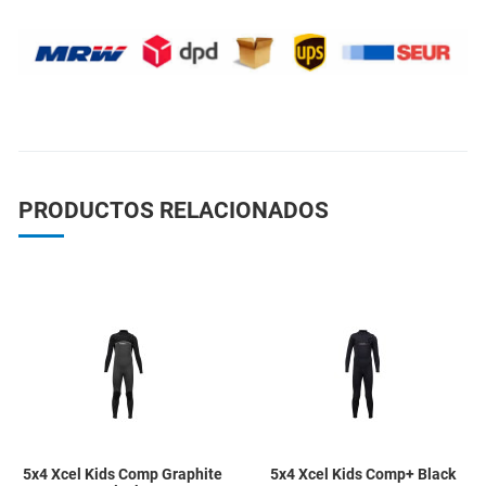
PRODUCTOS RELACIONADOS
Añadir a la lista de deseos
A
Quick View
Q
5x4 Xcel Kids Comp Graphite
5x4 Xcel Kids Comp+ Black