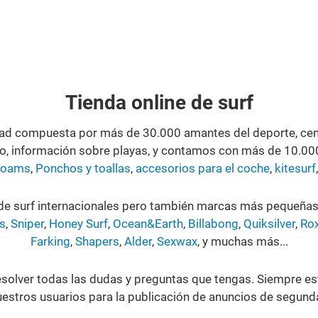
Tienda online de surf
d compuesta por más de 30.000 amantes del deporte, cent
to, información sobre playas, y contamos con más de 10.0
Foams
,
Ponchos y toallas
,
accesorios para el coche
,
kitesurf
 de surf internacionales pero también marcas más pequeña
s
,
Sniper
,
Honey Surf
,
Ocean&Earth
,
Billabong
,
Quiksilver
,
Ro
Farking
,
Shapers
,
Alder
,
Sexwax
, y muchas más...
olver todas las dudas y preguntas que tengas. Siempre es
uestros usuarios para la publicación de anuncios de segunda