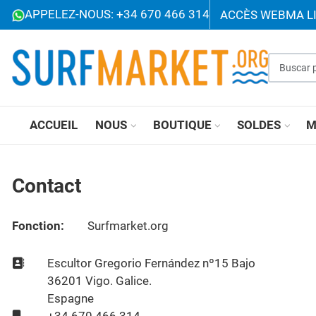
APPELEZ-NOUS: +34 670 466 314
ACCÈS WEB
MA L
Buscar p
ACCUEIL
NOUS
BOUTIQUE
SOLDES
M
Contact
Fonction:
Surfmarket.org
Adresse:
Escultor Gregorio Fernández nº15 Bajo
36201 Vigo. Galice.
Espagne
Mobile: