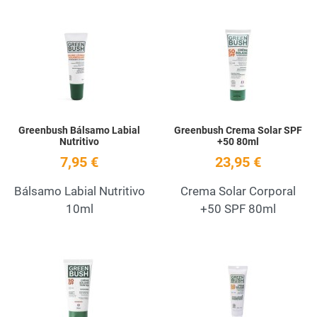
Add to Wishlist
A
Quick View
Q
Greenbush Bálsamo Labial
Greenbush Crema Solar SPF
Nutritivo
+50 80ml
7,95 €
23,95 €
Bálsamo Labial Nutritivo
Crema Solar Corporal
10ml
+50 SPF 80ml
Add to Wishlist
A
Quick View
Q