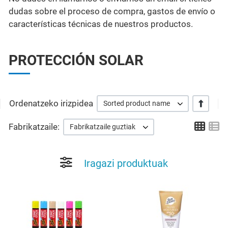
dudas sobre el proceso de compra, gastos de envío o
características técnicas de nuestros productos.
PROTECCIÓN SOLAR
Ordenatzeko irizpidea
+/-
Sorted product name
Grid
Li
Fabrikatzaile:
Fabrikatzaile guztiak
Iragazi produktuak
Add to Wishlist
A
Quick View
Q