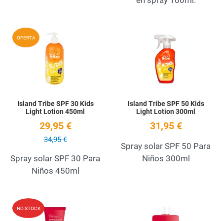
Add to Wishlist
A
OFERTA
Quick View
Q
Island Tribe SPF 30 Kids
Island Tribe SPF 50 Kids
Light Lotion 450ml
Light Lotion 300ml
29,95 €
31,95 €
34,95 €
Spray solar SPF 50 Para
Spray solar SPF 30 Para
Niños 300ml
Niños 450ml
Add to Wishlist
A
NO STOCK