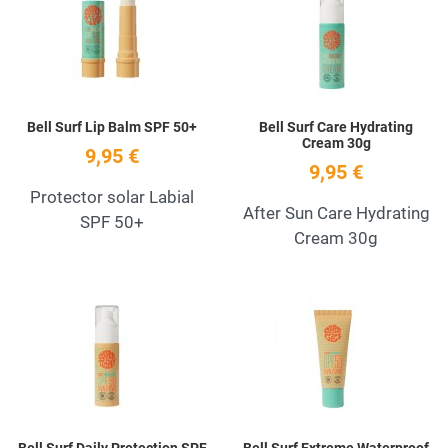
Quick View
Q
Bell Surf Lip Balm SPF 50+
Bell Surf Care Hydrating
Cream 30g
9,95 €
9,95 €
Protector solar Labial
After Sun Care Hydrating
SPF 50+
Cream 30g
Add to Wishlist
A
Quick View
Q
Bell Surf Daily Protection SPF
Bell Surf Extreme Waterproof