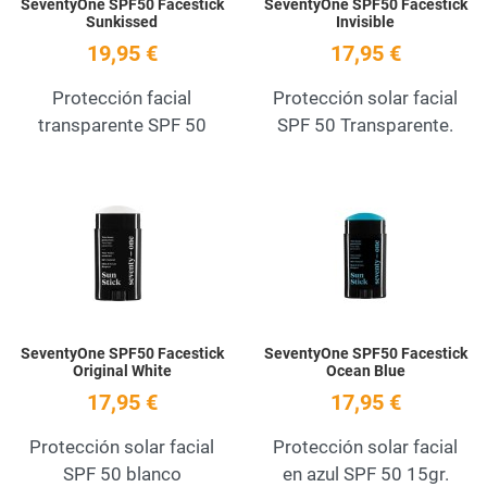
SeventyOne SPF50 Facestick
SeventyOne SPF50 Facestick
Sunkissed
Invisible
19,95 €
17,95 €
Protección facial
Protección solar facial
transparente SPF 50
SPF 50 Transparente.
Add to Wishlist
A
Quick View
Q
SeventyOne SPF50 Facestick
SeventyOne SPF50 Facestick
Original White
Ocean Blue
17,95 €
17,95 €
Protección solar facial
Protección solar facial
SPF 50 blanco
en azul SPF 50 15gr.