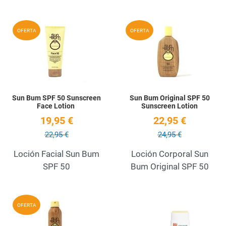
Add to Wishlist
A
OFERTA
OFERTA
Quick View
Q
Sun Bum SPF 50 Sunscreen
Sun Bum Original SPF 50
Face Lotion
Sunscreen Lotion
19,95 €
22,95 €
22,95 €
24,95 €
Loción Facial Sun Bum
Loción Corporal Sun
SPF 50
Bum Original SPF 50
Add to Wishlist
A
OFERTA
Quick View
Q