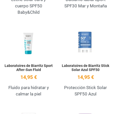
cuerpo SPF50
SPF30 Mar y Montaña
Baby&Child
Add to Wishlist
A
Quick View
Q
Laboratoires de Biarritz Sport
Laboratoires de Biarritz Stick
After-Sun Fluid
Solar Azul SPF50
14,95 €
14,95 €
Fluido para hidratar y
Protección Stick Solar
calmar la piel
SPF50 Azul
Add to Wishlist
A