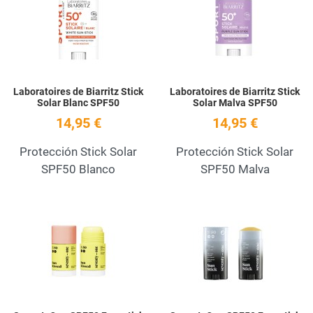
Quick View
Q
Laboratoires de Biarritz Stick
Laboratoires de Biarritz Stick
Solar Blanc SPF50
Solar Malva SPF50
14,95 €
14,95 €
Protección Stick Solar
Protección Stick Solar
SPF50 Blanco
SPF50 Malva
Add to Wishlist
A
Quick View
Q