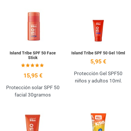
Add to Wishlist
A
Quick View
Q
Island Tribe SPF 50 Face
Island Tribe SPF 50 Gel 10ml
Stick
5,95 €
Protección Gel SPF50
15,95 €
niños y adultos 10ml.
Protección solar SPF 50
facial 30gramos
Add to Wishlist
A
Quick View
Q