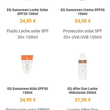
EQ Sunscreen Leche Solar
EQ Sunscreen Crema SPF50
SPF30 100ml
100ml
24,95 €
24,95 €
Fluido Leche solar SPF
Protección solar SPF
30+ 100ml
50+ UVA UVB 100ml
Add to Wishlist
A
Quick View
Q
EQ Sunscreen Kids SPF50
EQ After Sun Leche
150ml
Hidratante 200ml
24,95 €
21,95 €
Protección solar SPF50
Loción After Sun