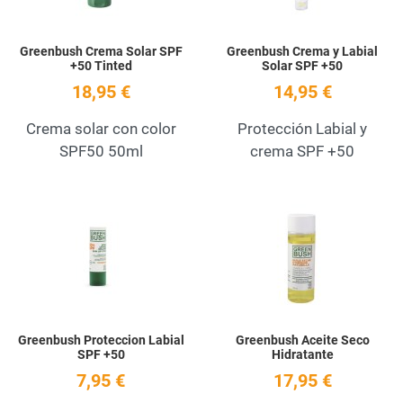
Greenbush Crema Solar SPF
Greenbush Crema y Labial
+50 Tinted
Solar SPF +50
18,95 €
14,95 €
Crema solar con color
Protección Labial y
SPF50 50ml
crema SPF +50
Add to Wishlist
A
Quick View
Q
Greenbush Proteccion Labial
Greenbush Aceite Seco
SPF +50
Hidratante
7,95 €
17,95 €