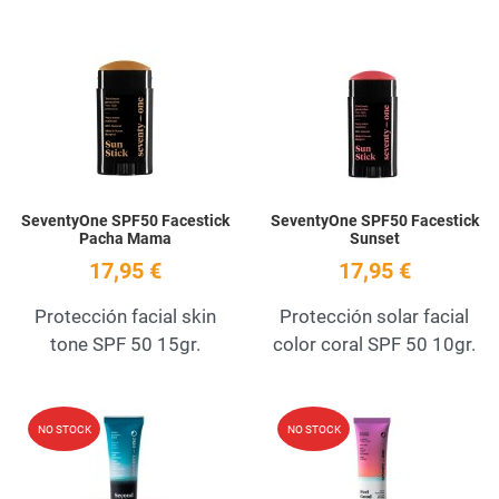
Add to Wishlist
A
Quick View
Q
SeventyOne SPF50 Facestick
SeventyOne SPF50 Facestick
Pacha Mama
Sunset
17,95 €
17,95 €
Protección facial skin
Protección solar facial
tone SPF 50 15gr.
color coral SPF 50 10gr.
Add to Wishlist
A
NO STOCK
NO STOCK
Quick View
Q