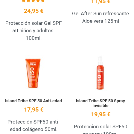
11,95 €
24,95 €
Gel After Sun refrescante
Aloe vera 125ml
Protección solar Gel SPF
50 niños y adultos.
100ml.
Add to Wishlist
A
Quick View
Q
Island Tribe SPF 50 Anti-edad
Island Tribe SPF 50 Spray
Invisible
17,95 €
19,95 €
Protección SPF50 anti-
Protección solar SPF50
edad colágeno 50ml.
en spray 100ml.