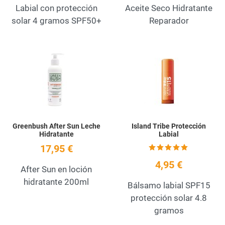
Labial con protección
Aceite Seco Hidratante
solar 4 gramos SPF50+
Reparador
Add to Wishlist
A
Quick View
Q
Greenbush After Sun Leche
Island Tribe Protección
Hidratante
Labial
17,95 €
4,95 €
After Sun en loción
hidratante 200ml
Bálsamo labial SPF15
protección solar 4.8
gramos