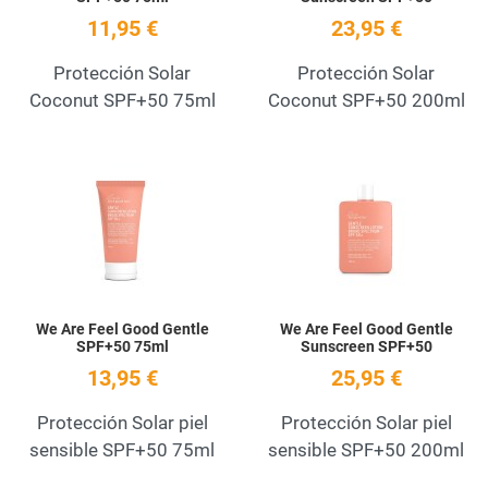
11,95 €
23,95 €
Protección Solar
Protección Solar
Coconut SPF+50 75ml
Coconut SPF+50 200ml
Add to Wishlist
A
Quick View
Q
We Are Feel Good Gentle
We Are Feel Good Gentle
SPF+50 75ml
Sunscreen SPF+50
13,95 €
25,95 €
Protección Solar piel
Protección Solar piel
sensible SPF+50 75ml
sensible SPF+50 200ml