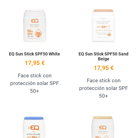
Add to Wishlist
A
Quick View
Q
EQ Sun Stick SPF50 White
EQ Sun Stick SPF50 Sand
Beige
17,95 €
17,95 €
Face stick con
Face stick con
protección solar SPF
protección solar SPF
50+
50+
Add to Wishlist
A
Quick View
Q