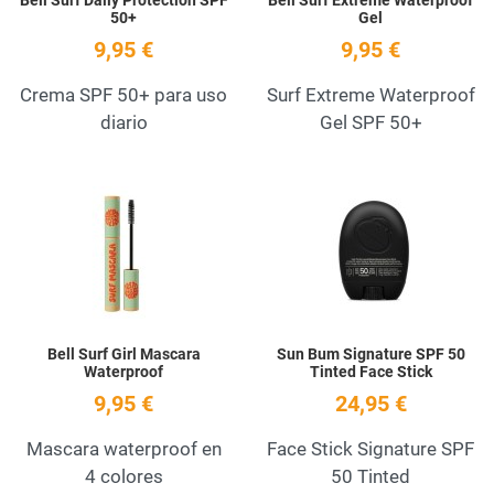
50+
Gel
9,95 €
9,95 €
Crema SPF 50+ para uso
Surf Extreme Waterproof
diario
Gel SPF 50+
Add to Wishlist
A
Quick View
Q
Bell Surf Girl Mascara
Sun Bum Signature SPF 50
Waterproof
Tinted Face Stick
9,95 €
24,95 €
Mascara waterproof en
Face Stick Signature SPF
4 colores
50 Tinted