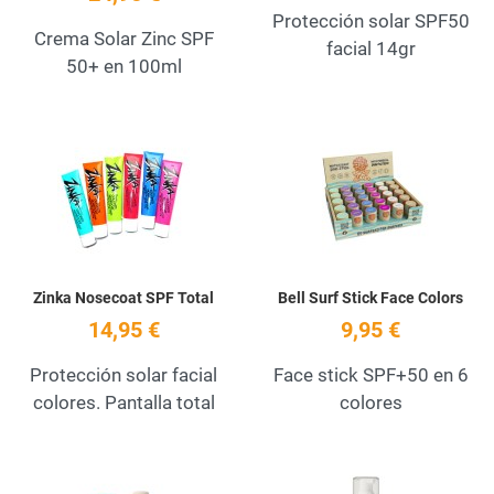
Protección solar SPF50
Crema Solar Zinc SPF
facial 14gr
50+ en 100ml
Add to Wishlist
A
Quick View
Q
Zinka Nosecoat SPF Total
Bell Surf Stick Face Colors
14,95 €
9,95 €
Protección solar facial
Face stick SPF+50 en 6
colores. Pantalla total
colores
Add to Wishlist
A