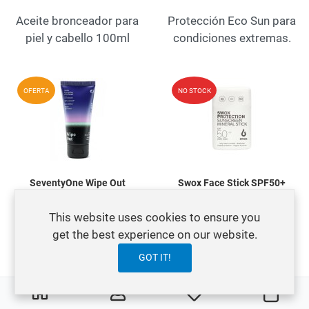
Aceite bronceador para
Protección Eco Sun para
piel y cabello 100ml
condiciones extremas.
Add to Wishlist
A
OFERTA
NO STOCK
Quick View
Q
SeventyOne Wipe Out
Swox Face Stick SPF50+
Relaxing Gel
Clear
16,95 €
16,95 €
This website uses cookies to ensure you
21,95 €
get the best experience on our website.
Protección solar facial
GOT IT!
Relajante muscular
SPF 50
efecto frío de arnica
0
0
My Wishlist
Orga