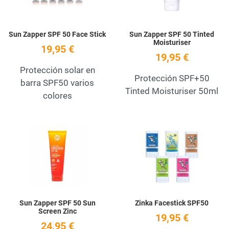
Sun Zapper SPF 50 Face Stick
Sun Zapper SPF 50 Tinted
Moisturiser
19,95 €
19,95 €
Protección solar en
Protección SPF+50
barra SPF50 varios
Tinted Moisturiser 50ml
colores
Add to Wishlist
A
Quick View
Q
Sun Zapper SPF 50 Sun
Zinka Facestick SPF50
Screen Zinc
19,95 €
24,95 €