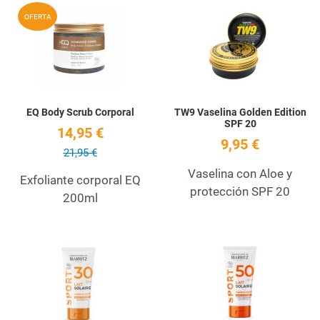
Add to Wishlist
A
OFERTA
Quick View
Q
EQ Body Scrub Corporal
TW9 Vaselina Golden Edition
SPF 20
14,95 €
9,95 €
21,95 €
Vaselina con Aloe y
Exfoliante corporal EQ
protección SPF 20
200ml
Add to Wishlist
A
Quick View
Q