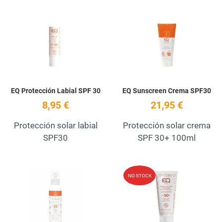
Add to Wishlist
A
Quick View
Q
EQ Protección Labial SPF 30
EQ Sunscreen Crema SPF30
8,95 €
21,95 €
Protección solar labial
Protección solar crema
SPF30
SPF 30+ 100ml
Add to Wishlist
A
NO STOCK
Quick View
Q