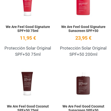
Quick View
Q
We Are Feel Good Signature
We Are Feel Good Signature
SPF+50 75ml
Sunscreen SPF+50
11,95 €
23,95 €
Protección Solar Original
Protección Solar Original
SPF+50 75ml
SPF+50 200ml
Add to Wishlist
A
Quick View
Q
We Are Feel Good Coconut
We Are Feel Good Coconut
SPF+50 75ml
Sunscreen SPF+50