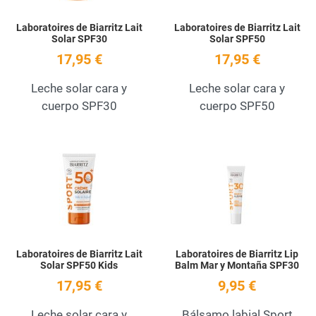
Laboratoires de Biarritz Lait
Laboratoires de Biarritz Lait
Solar SPF30
Solar SPF50
17,95 €
17,95 €
Leche solar cara y
Leche solar cara y
cuerpo SPF30
cuerpo SPF50
Add to Wishlist
A
Quick View
Q
Laboratoires de Biarritz Lait
Laboratoires de Biarritz Lip
Solar SPF50 Kids
Balm Mar y Montaña SPF30
17,95 €
9,95 €
Leche solar cara y
Bálsamo labial Sport