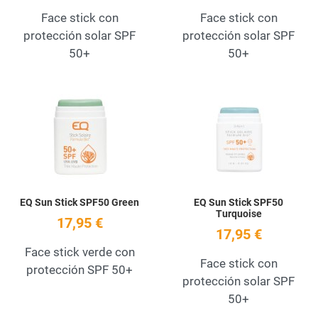
Face stick con
Face stick con
protección solar SPF
protección solar SPF
50+
50+
Add to Wishlist
A
Quick View
Q
EQ Sun Stick SPF50 Green
EQ Sun Stick SPF50
Turquoise
17,95 €
17,95 €
Face stick verde con
Face stick con
protección SPF 50+
protección solar SPF
50+