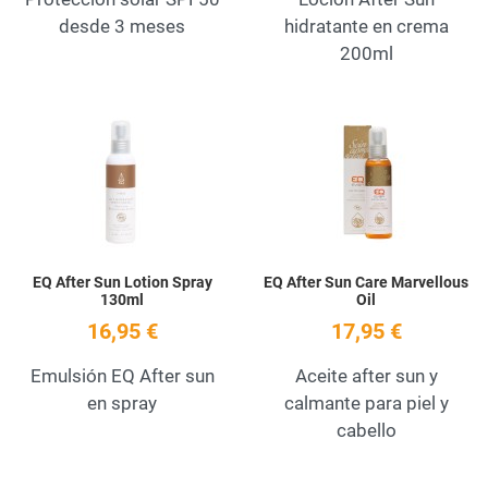
desde 3 meses
hidratante en crema
200ml
Add to Wishlist
A
Quick View
Q
EQ After Sun Lotion Spray
EQ After Sun Care Marvellous
130ml
Oil
16,95 €
17,95 €
Emulsión EQ After sun
Aceite after sun y
en spray
calmante para piel y
cabello