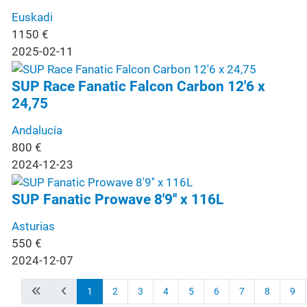
Euskadi
1150
€
2025-02-11
SUP Race Fanatic Falcon Carbon 12'6 x
24,75
Andalucía
800
€
2024-12-23
SUP Fanatic Prowave 8'9'' x 116L
Asturias
550
€
2024-12-07
1
2
3
4
5
6
7
8
9