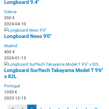
Longboard 9.4"
Galicia
550
€
2024-04-10
Longboard Nexo 9'0''
Madrid
400
€
2024-01-13
Longboard Surftech Takayama Model T 9'6''
x 82L
Portugal
1050
€
2023-12-15
1
2
3
4
5
6