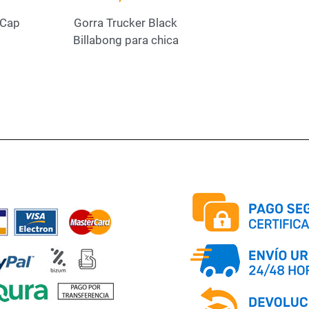
 Cap
Gorra Trucker Black
Billabong para chica