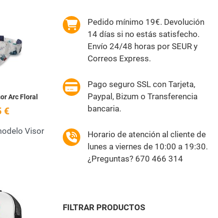
Pedido mínimo 19€. Devolución
Add to Wishlist
14 días si no estás satisfecho.
Envío 24/48 horas por SEUR y
Quick View
Correos Express.
Pago seguro SSL con Tarjeta,
Paypal, Bizum o Transferencia
or Arc Floral
bancaria.
 €
modelo Visor
Horario de atención al cliente de
lunes a viernes de 10:00 a 19:30.
¿Preguntas? 670 466 314
Add to Wishlist
FILTRAR PRODUCTOS
Quick View