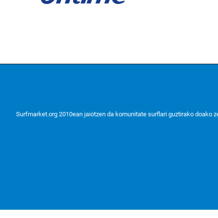
Surfmarket.org 2010ean jaiotzen da komunitate surflari guztirako doako zerb