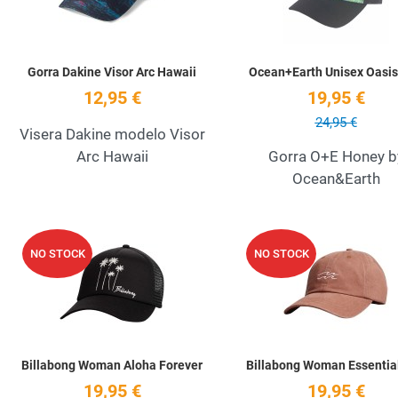
Gorra Dakine Visor Arc Hawaii
Ocean+Earth Unisex Oasis
12,95 €
19,95 €
24,95 €
Visera Dakine modelo Visor
Arc Hawaii
Gorra O+E Honey b
Ocean&Earth
Add to Wishlist
NO STOCK
NO STOCK
Quick View
Billabong Woman Aloha Forever
Billabong Woman Essentia
19,95 €
19,95 €