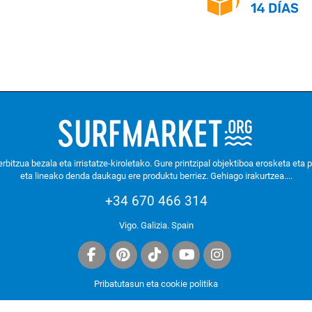
itzua bezala eta irristatze-kiroletako. Gure printzipal objektiboa erosketa eta 
eta lineako denda daukagu ere produktu berriez.
Gehiago irakurtzea....
+34 670 466 314
Vigo. Galizia. Spain
Pribatutasun eta cookie politika