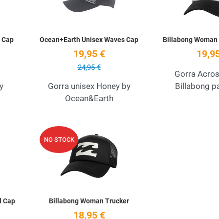
 Cap
Ocean+Earth Unisex Waves Cap
Billabong Woman
19,95 €
19,95
24,95 €
Gorra Acro
y
Gorra unisex Honey by
Billabong p
Ocean&Earth
Add to Wishlist
Add to Wishlist
NO STOCK
Quick View
Quick View
l Cap
Billabong Woman Trucker
18,95 €