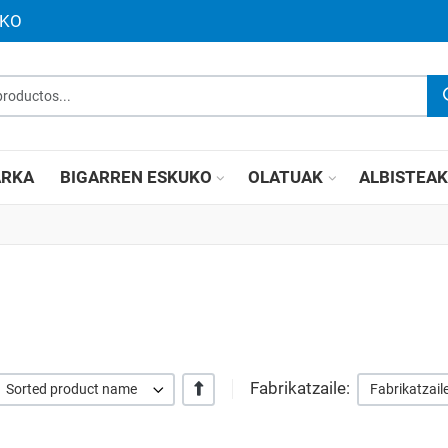
UKO
roductos...
RKA
BIGARREN ESKUKO
OLATUAK
ALBISTEA
Fabrikatzaile:
+/-
Sorted product name
Fabrikatzail