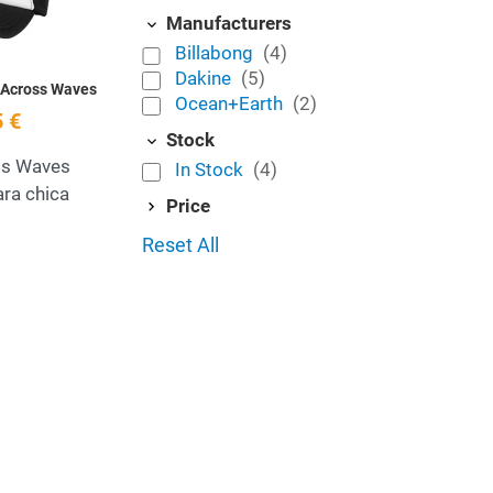
Manufacturers
Billabong
(4)
Dakine
(5)
 Across Waves
Ocean+Earth
(2)
 €
Stock
ss Waves
In Stock
(4)
ara chica
Price
Reset All