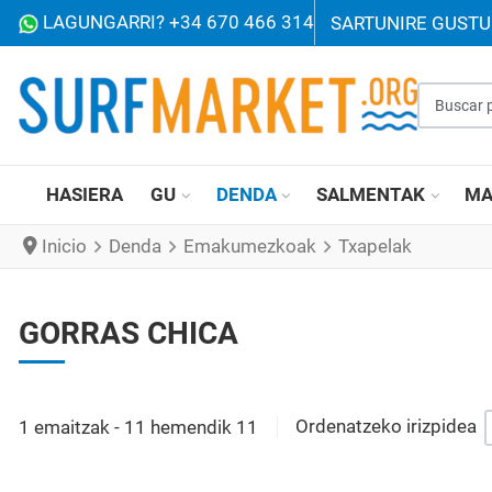
LAGUNGARRI? +34 670 466 314
SARTU
NIRE GUST
Buscar p
HASIERA
GU
DENDA
SALMENTAK
MA
Inicio
Denda
Emakumezkoak
Txapelak
GORRAS CHICA
1 emaitzak - 11 hemendik 11
Ordenatzeko irizpidea