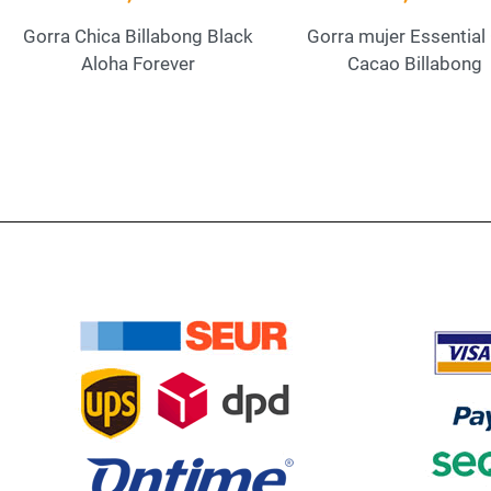
Gorra Chica Billabong Black
Gorra mujer Essential
Aloha Forever
Cacao Billabong