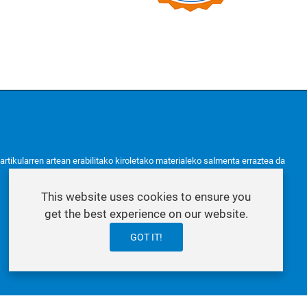
partikularren artean erabilitako kiroletako materialeko salmenta erraztea da
This website uses cookies to ensure you
get the best experience on our website.
GOT IT!