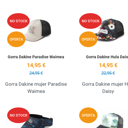
Add to Wishlist
NO STOCK
NO STOCK
Quick View
OFERTA
OFERTA
Gorra Dakine Paradise Waimea
Gorra Dakine Hula Dai
14,95 €
14,95 €
24,95 €
22,95 €
Gorra Dakine mujer Paradise
Gorra Dakine mujer H
Waimea
Daisy
Add to Wishlist
NO STOCK
OFERTA
Quick View