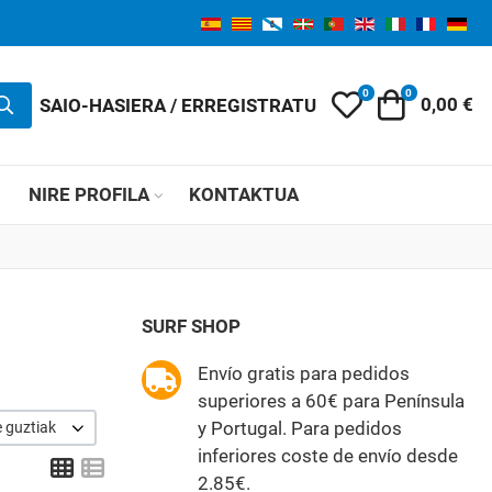
0
0
My Wishlist
Orga
SAIO-HASIERA / ERREGISTRATU
0,00 €
K
NIRE PROFILA
KONTAKTUA
SURF SHOP
Envío gratis para pedidos
superiores a 60€ para Península
y Portugal. Para pedidos
e guztiak
inferiores coste de envío desde
Grid
List
2.85€.