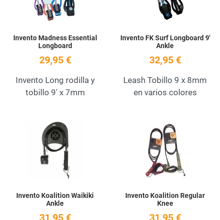
Invento Madness Essential
Invento FK Surf Longboard 9'
Longboard
Ankle
29,95 €
32,95 €
Invento Long rodilla y
Leash Tobillo 9 x 8mm
tobillo 9' x 7mm
en varios colores
Add to Wishlist
A
Quick View
Q
Invento Koalition Waikiki
Invento Koalition Regular
Ankle
Knee
31,95 €
31,95 €