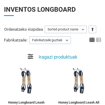
INVENTOS LONGBOARD
Ordenatzeko irizpidea
+/-
Sorted product name
Grid
Li
Fabrikatzaile:
Fabrikatzaile guztiak
Iragazi produktuak
Add to Wishlist
A
Quick View
Q
Honey Longboard Leash
Honey Longboard Leash All