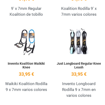
9' x 7mm Regular
Koalition Rodilla 9' x
Koalition de tobillo
7mm varios colores
Add to Wishlist
A
Quick View
Q
Invento Koalition Waikiki
Just Longboard Regular Knee
Knee
Leash
33,95 €
33,95 €
Waikiki Koalition Rodilla
Invento Longboard
9 x 7mm varios colores
Rodilla 9 x 7mm en
varios colores