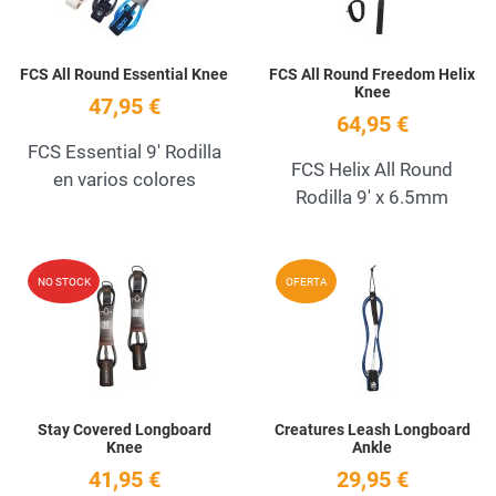
FCS All Round Essential Knee
FCS All Round Freedom Helix
Knee
47,95 €
64,95 €
FCS Essential 9' Rodilla
FCS Helix All Round
en varios colores
Rodilla 9' x 6.5mm
Add to Wishlist
A
NO STOCK
OFERTA
Quick View
Q
Stay Covered Longboard
Creatures Leash Longboard
Knee
Ankle
41,95 €
29,95 €