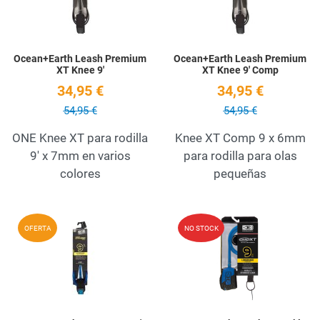
Ocean+Earth Leash Premium
Ocean+Earth Leash Premium
XT Knee 9'
XT Knee 9' Comp
34,95 €
34,95 €
54,95 €
54,95 €
ONE Knee XT para rodilla
Knee XT Comp 9 x 6mm
9' x 7mm en varios
para rodilla para olas
colores
pequeñas
Add to Wishlist
A
OFERTA
NO STOCK
Quick View
Q