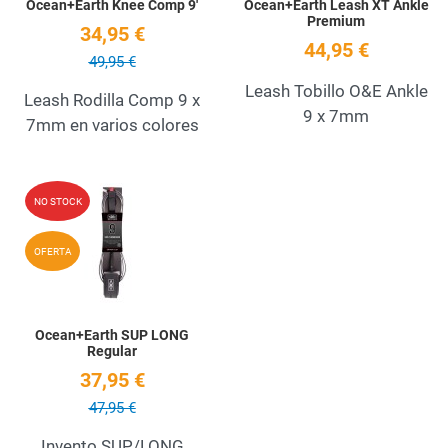
Ocean+Earth Knee Comp 9'
Ocean+Earth Leash XT Ankle
Premium
34,95 €
44,95 €
49,95 €
Leash Tobillo O&E Ankle
Leash Rodilla Comp 9 x
9 x 7mm
7mm en varios colores
Add to Wishlist
NO STOCK
Quick View
OFERTA
Ocean+Earth SUP LONG
Regular
37,95 €
47,95 €
Invento SUP/LONG