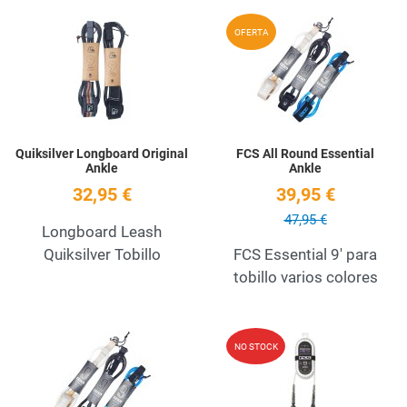
Add to Wishlist
A
OFERTA
Quick View
Q
Quiksilver Longboard Original
FCS All Round Essential
Ankle
Ankle
32,95 €
39,95 €
47,95 €
Longboard Leash
Quiksilver Tobillo
FCS Essential 9' para
tobillo varios colores
Add to Wishlist
A
NO STOCK
Quick View
Q