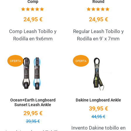
Comp
Round
24,95 €
24,95 €
Comp Leash Tobillo y
Regular Leash Tobillo y
Rodilla en 9x6mm
Rodilla en 9' x 7mm
Add to Wishlist
A
OFERTA
OFERTA
Quick View
Q
Ocean+Earth Longboard
Dakine Longboard Ankle
Sunset Leash Ankle
39,95 €
29,95 €
44,95 €
39,95 €
Invento Dakine tobillo en