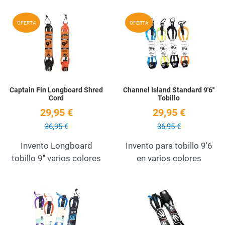
Add to Wishlist
A
OFERTA
OFERTA
Quick View
Q
Captain Fin Longboard Shred
Channel Island Standard 9'6''
Cord
Tobillo
29,95 €
29,95 €
36,95 €
36,95 €
Invento Longboard
Invento para tobillo 9'6
tobillo 9'' varios colores
en varios colores
Add to Wishlist
A
Quick View
Q