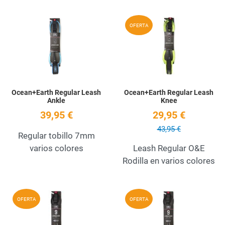
Add to Wishlist
A
OFERTA
Quick View
Q
Ocean+Earth Regular Leash
Ocean+Earth Regular Leash
Ankle
Knee
39,95 €
29,95 €
43,95 €
Regular tobillo 7mm
varios colores
Leash Regular O&E
Rodilla en varios colores
Add to Wishlist
A
OFERTA
OFERTA
Quick View
Q