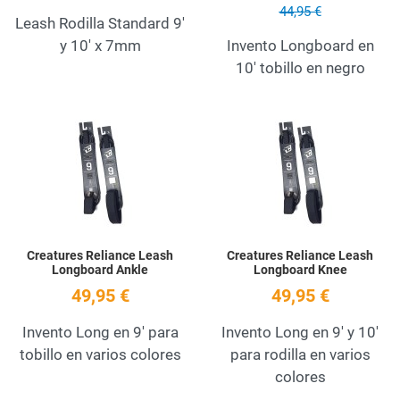
44,95 €
Leash Rodilla Standard 9'
y 10' x 7mm
Invento Longboard en
10' tobillo en negro
Add to Wishlist
A
Quick View
Q
Creatures Reliance Leash
Creatures Reliance Leash
Longboard Ankle
Longboard Knee
49,95 €
49,95 €
Invento Long en 9' para
Invento Long en 9' y 10'
tobillo en varios colores
para rodilla en varios
colores