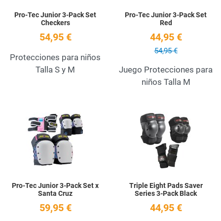
Pro-Tec Junior 3-Pack Set
Pro-Tec Junior 3-Pack Set
Checkers
Red
54,95 €
44,95 €
54,95 €
Protecciones para niños
Talla S y M
Juego Protecciones para
niños Talla M
Add to Wishlist
A
Quick View
Q
Pro-Tec Junior 3-Pack Set x
Triple Eight Pads Saver
Santa Cruz
Series 3-Pack Black
59,95 €
44,95 €