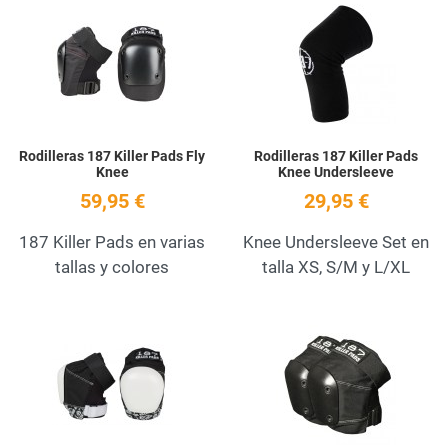
Add to Wishlist
A
Quick View
Q
Rodilleras 187 Killer Pads Fly
Rodilleras 187 Killer Pads
Knee
Knee Undersleeve
59,95 €
29,95 €
187 Killer Pads en varias
Knee Undersleeve Set en
tallas y colores
talla XS, S/M y L/XL
Add to Wishlist
A
Quick View
Q