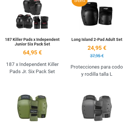
OFERTA
Quick View
Q
187 Killer Pads x Independent
Long Island 2-Pad Adult Set
Junior Six Pack Set
24,95 €
64,95 €
37,95 €
187 x Independent Killer
Protecciones para codo
Pads Jr. Six Pack Set
y rodilla talla L
Add to Wishlist
A
Quick View
Q