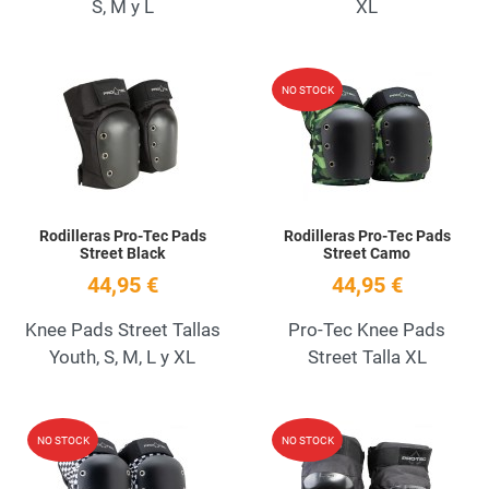
S, M y L
XL
Add to Wishlist
A
NO STOCK
Quick View
Q
Rodilleras Pro-Tec Pads
Rodilleras Pro-Tec Pads
Street Black
Street Camo
44,95 €
44,95 €
Knee Pads Street Tallas
Pro-Tec Knee Pads
Youth, S, M, L y XL
Street Talla XL
Add to Wishlist
A
NO STOCK
NO STOCK
Quick View
Q