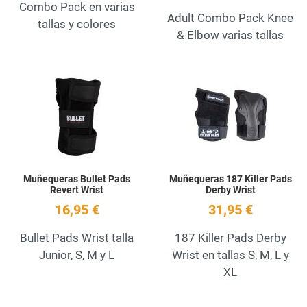
Combo Pack en varias
Adult Combo Pack Knee
tallas y colores
& Elbow varias tallas
Add to Wishlist
A
Quick View
Q
Muñequeras Bullet Pads
Muñequeras 187 Killer Pads
Revert Wrist
Derby Wrist
16,95 €
31,95 €
Bullet Pads Wrist talla
187 Killer Pads Derby
Junior, S, M y L
Wrist en tallas S, M, L y
XL