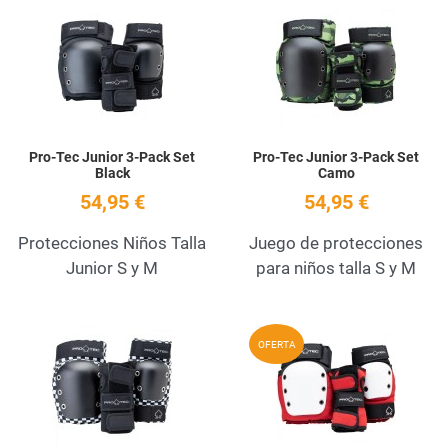
Add to Wishlist
A
Quick View
Q
Pro-Tec Junior 3-Pack Set
Pro-Tec Junior 3-Pack Set
Black
Camo
54,95 €
54,95 €
Protecciones Niños Talla
Juego de protecciones
Junior S y M
para niños talla S y M
Add to Wishlist
A
OFERTA
Quick View
Q