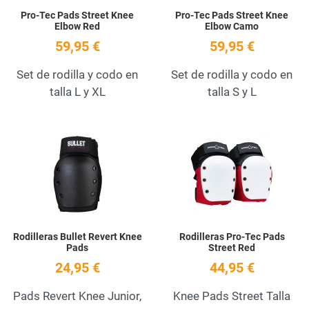
Pro-Tec Pads Street Knee
Pro-Tec Pads Street Knee
Elbow Red
Elbow Camo
59,95 €
59,95 €
Set de rodilla y codo en
Set de rodilla y codo en
talla L y XL
talla S y L
Add to Wishlist
A
Quick View
Q
Rodilleras Bullet Revert Knee
Rodilleras Pro-Tec Pads
Pads
Street Red
24,95 €
44,95 €
Pads Revert Knee Junior,
Knee Pads Street Talla