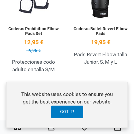
Coderas Prohibition Elbow
Coderas Bullet Revert Elbow
Pads Set
Pads
12,95 €
19,95 €
19,95 €
Pads Revert Elbow talla
Protecciones codo
Junior, S, M y L
adulto en talla S/M
Add to Wishlist
A
OFERTA
This website uses cookies to ensure you
get the best experience on our website.
Quick View
Q
GOT IT!
0
0
My Wishlist
Orga
Coderas Pro-Tec Pads Street
Coderas Pro-Tec Pads Street