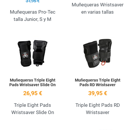
31,95 €
Muñequeras Wristsaver
Muñequeras Pro-Tec
en varias tallas
talla Junior, S y M
Add to Wishlist
A
Quick View
Q
Muñequeras Triple Eight
Muñequeras Triple Eight
Pads Wristsaver Slide On
Pads RD Wristsaver
26,95 €
39,95 €
Triple Eight Pads
Triple Eight Pads RD
Wristsaver Slide On
Wristsaver