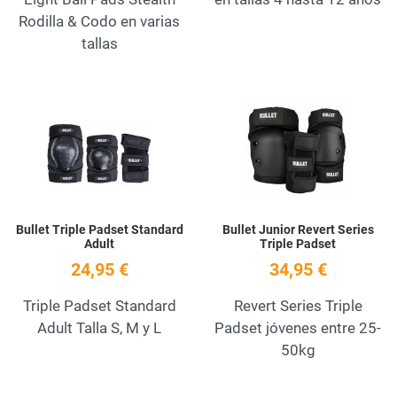
Rodilla & Codo en varias
tallas
Add to Wishlist
A
Quick View
Q
Bullet Triple Padset Standard
Bullet Junior Revert Series
Adult
Triple Padset
24,95 €
34,95 €
Triple Padset Standard
Revert Series Triple
Adult Talla S, M y L
Padset jóvenes entre 25-
50kg