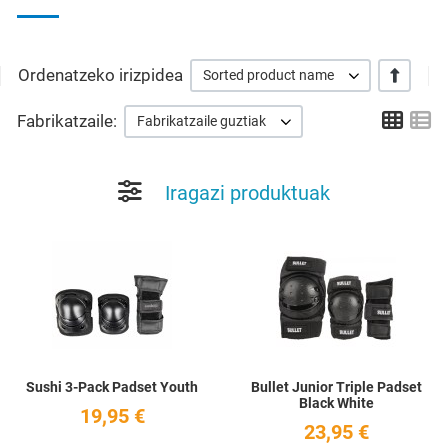
Ordenatzeko irizpidea
+/-
Sorted product name
Grid
Li
Fabrikatzaile:
Fabrikatzaile guztiak
Iragazi produktuak
Add to Wishlist
A
Quick View
Q
Sushi 3-Pack Padset Youth
Bullet Junior Triple Padset
Black White
19,95 €
23,95 €