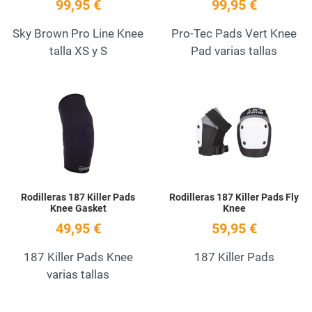
99,95 €
99,95 €
Sky Brown Pro Line Knee
Pro-Tec Pads Vert Knee
talla XS y S
Pad varias tallas
Add to Wishlist
A
Quick View
Q
Rodilleras 187 Killer Pads
Rodilleras 187 Killer Pads Fly
Knee Gasket
Knee
49,95 €
59,95 €
187 Killer Pads Knee
187 Killer Pads
varias tallas