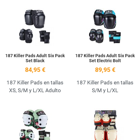
Add to Wishlist
A
Quick View
Q
187 Killer Pads Adult Six Pack
187 Killer Pads Adult Six Pack
Set Black
Set Electric Bolt
84,95 €
89,95 €
187 Killer Pads en tallas
187 Killer Pads en tallas
XS, S/M y L/XL Adulto
S/M y L/XL
Add to Wishlist
A
Quick View
Q