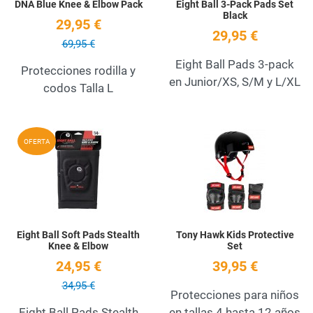
DNA Blue Knee & Elbow Pack
Eight Ball 3-Pack Pads Set
Black
29,95 €
29,95 €
69,95 €
Eight Ball Pads 3-pack
Protecciones rodilla y
en Junior/XS, S/M y L/XL
codos Talla L
Add to Wishlist
A
OFERTA
Quick View
Q
Eight Ball Soft Pads Stealth
Tony Hawk Kids Protective
Knee & Elbow
Set
24,95 €
39,95 €
34,95 €
Protecciones para niños
Eight Ball Pads Stealth
en tallas 4 hasta 12 años