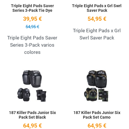
Triple Eight Pads Saver
Triple Eight Pads x Grl Swrl
Series 3-Pack Tie Dye
Saver Pack
39,95 €
54,95 €
54,95 €
Triple Eight Pads x Grl
Triple Eight Pads Saver
Swrl Saver Pack
Series 3-Pack varios
colores
Add to Wishlist
A
Quick View
Q
187 Killer Pads Junior Six
187 Killer Pads Junior Six
Pack Set Black
Pack Set Camo
64,95 €
64,95 €