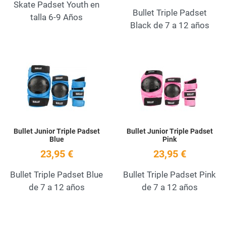
Skate Padset Youth en
Bullet Triple Padset
talla 6-9 Años
Black de 7 a 12 años
Add to Wishlist
A
Quick View
Q
Bullet Junior Triple Padset
Bullet Junior Triple Padset
Blue
Pink
23,95 €
23,95 €
Bullet Triple Padset Blue
Bullet Triple Padset Pink
de 7 a 12 años
de 7 a 12 años
Add to Wishlist
A