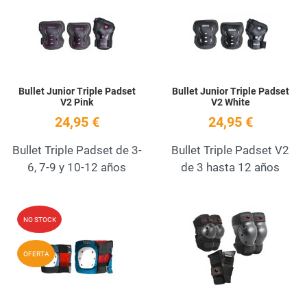
Quick View
Q
Bullet Junior Triple Padset
Bullet Junior Triple Padset
V2 Pink
V2 White
24,95 €
24,95 €
Bullet Triple Padset de 3-
Bullet Triple Padset V2
6, 7-9 y 10-12 años
de 3 hasta 12 años
Add to Wishlist
A
NO STOCK
Quick View
Q
OFERTA