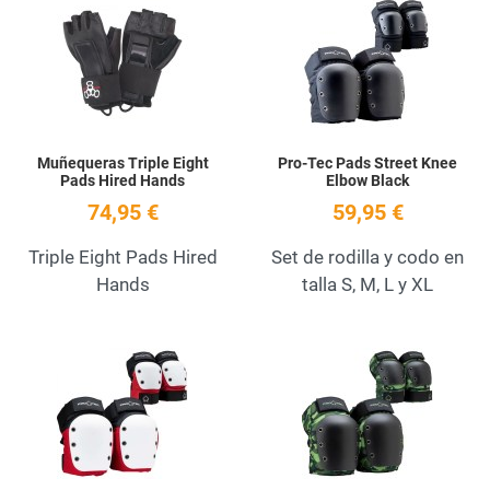
Add to Wishlist
A
Quick View
Q
Muñequeras Triple Eight
Pro-Tec Pads Street Knee
Pads Hired Hands
Elbow Black
74,95 €
59,95 €
Triple Eight Pads Hired
Set de rodilla y codo en
Hands
talla S, M, L y XL
Add to Wishlist
A
Quick View
Q