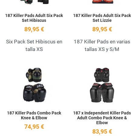
187 Killer Pads Adult Six Pack
187 Killer Pads Adult Six Pack
Set Hibiscus
Set Lizzie
89,95 €
89,95 €
Six Pack Set Hibiscus en
187 Killer Pads en varias
talla XS
tallas XS y S/M
Add to Wishlist
A
Quick View
Q
187 Killer Pads Combo Pack
187 x Independent Killer Pads
Knee & Elbow
Adult Combo Pack Knee &
Elbow
74,95 €
83,95 €