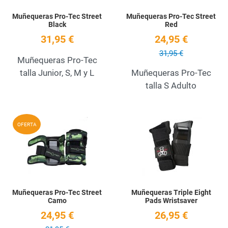
Muñequeras Pro-Tec Street
Muñequeras Pro-Tec Street
Black
Red
31,95 €
24,95 €
31,95 €
Muñequeras Pro-Tec
talla Junior, S, M y L
Muñequeras Pro-Tec
talla S Adulto
Add to Wishlist
A
OFERTA
Quick View
Q
Muñequeras Pro-Tec Street
Muñequeras Triple Eight
Camo
Pads Wristsaver
24,95 €
26,95 €