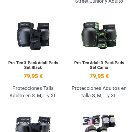
Street Junior y Adulto
Add to Wishlist
A
Quick View
Q
Pro-Tec 3-Pack Adult Pads
Pro-Tec Adult 3-Pack Pads
Set Black
Set Camo
79,95 €
79,95 €
Protecciones Talla
Protecciones Adultos en
Adulto en S, M, L y XL
talla S, M, L y XL
Add to Wishlist
A
Quick View
Q