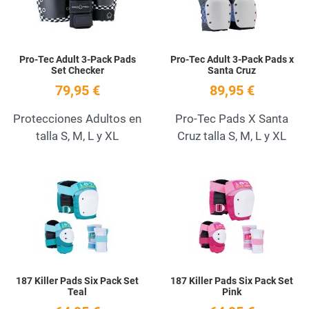
Pro-Tec Adult 3-Pack Pads
Pro-Tec Adult 3-Pack Pads x
Set Checker
Santa Cruz
79,95 €
89,95 €
Protecciones Adultos en
Pro-Tec Pads X Santa
talla S, M, L y XL
Cruz talla S, M, L y XL
Add to Wishlist
A
Quick View
Q
187 Killer Pads Six Pack Set
187 Killer Pads Six Pack Set
Teal
Pink