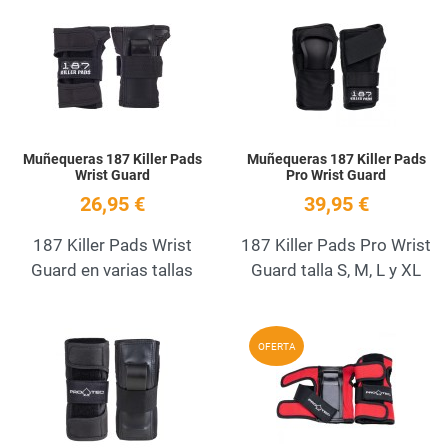
Add to Wishlist
A
Quick View
Q
Muñequeras 187 Killer Pads
Muñequeras 187 Killer Pads
Wrist Guard
Pro Wrist Guard
26,95 €
39,95 €
187 Killer Pads Wrist
187 Killer Pads Pro Wrist
Guard en varias tallas
Guard talla S, M, L y XL
Add to Wishlist
A
OFERTA
Quick View
Q