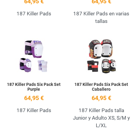
64,95 €
64,95 €
187 Killer Pads
187 Killer Pads en varias
tallas
Add to Wishlist
A
Quick View
Q
187 Killer Pads Six Pack Set
187 Killer Pads Six Pack Set
Purple
Caballero
64,95 €
64,95 €
187 Killer Pads
187 Killer Pads talla
Junior y Adulto XS, S/M y
L/XL