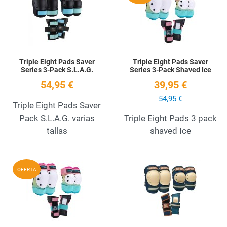
Quick View
Q
Triple Eight Pads Saver
Triple Eight Pads Saver
Series 3-Pack S.L.A.G.
Series 3-Pack Shaved Ice
54,95 €
39,95 €
54,95 €
Triple Eight Pads Saver
Pack S.L.A.G. varias
Triple Eight Pads 3 pack
tallas
shaved Ice
Add to Wishlist
A
OFERTA
Quick View
Q