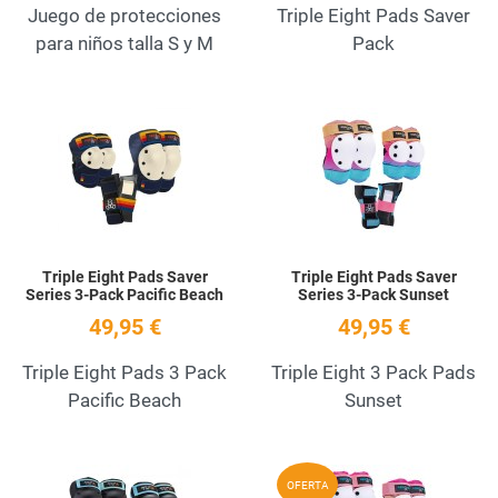
Juego de protecciones
Triple Eight Pads Saver
para niños talla S y M
Pack
Add to Wishlist
A
Quick View
Q
Triple Eight Pads Saver
Triple Eight Pads Saver
Series 3-Pack Pacific Beach
Series 3-Pack Sunset
49,95 €
49,95 €
Triple Eight Pads 3 Pack
Triple Eight 3 Pack Pads
Pacific Beach
Sunset
Add to Wishlist
A
OFERTA