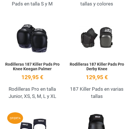
Pads en talla S y M
tallas y colores
Add to Wishlist
A
Quick View
Q
Rodilleras 187 Killer Pads Pro
Rodilleras 187 Killer Pads Pro
Knee Keegan Palmer
Derby Knee
129,95 €
129,95 €
Rodilleras Pro en talla
187 Killer Pads en varias
Junior, XS, S, M, L y XL
tallas
Add to Wishlist
A
OFERTA
Quick View
Q