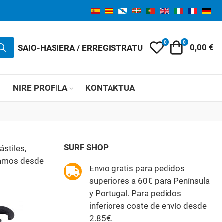
0
0
My Wishlist
Orga
SAIO-HASIERA / ERREGISTRATU
0,00 €
K
NIRE PROFILA
KONTAKTUA
SURF SHOP
stiles,
evamos desde
Envío gratis para pedidos
superiores a 60€ para Península
y Portugal. Para pedidos
inferiores coste de envío desde
2.85€.