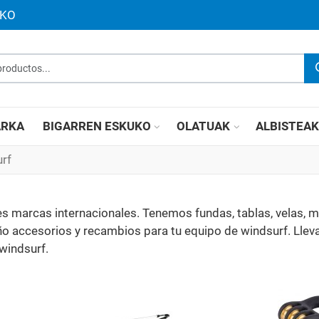
UKO
roductos...
RKA
BIGARREN ESKUKO
OLATUAK
ALBISTEA
rf
s marcas internacionales. Tenemos fundas, tablas, velas, má
eño accesorios y recambios para tu equipo de windsurf. Ll
windsurf.