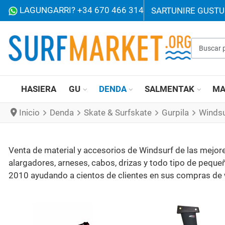
LAGUNGARRI? +34 670 466 314
SARTU
NIRE GUST
Buscar p
HASIERA
GU
DENDA
SALMENTAK
MA
Inicio
Denda
Skate & Surfskate
Gurpila
Windsu
Venta de material y accesorios de Windsurf de las mejore
alargadores, arneses, cabos, drizas y todo tipo de pequ
2010 ayudando a cientos de clientes en sus compras de 