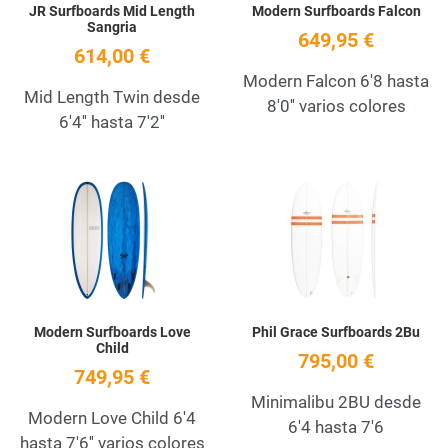
JR Surfboards Mid Length
Modern Surfboards Falcon
Sangria
649,95 €
614,00 €
Modern Falcon 6'8 hasta
Mid Length Twin desde
8'0'' varios colores
6'4'' hasta 7'2''
Add to Wishlist
A
Quick View
Q
Modern Surfboards Love
Phil Grace Surfboards 2Bu
Child
795,00 €
749,95 €
Minimalibu 2BU desde
Modern Love Child 6'4
6'4 hasta 7'6
hasta 7'6'' varios colores