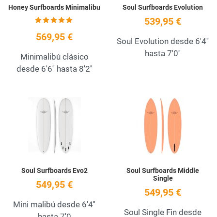
Honey Surfboards Minimalibu
Soul Surfboards Evolution
539,95 €
569,95 €
Soul Evolution desde 6'4''
hasta 7'0''
Minimalibú clásico
desde 6'6'' hasta 8'2''
Add to Wishlist
A
Quick View
Q
Soul Surfboards Evo2
Soul Surfboards Middle
Single
549,95 €
549,95 €
Mini malibú desde 6'4''
Soul Single Fin desde
hasta 7'0