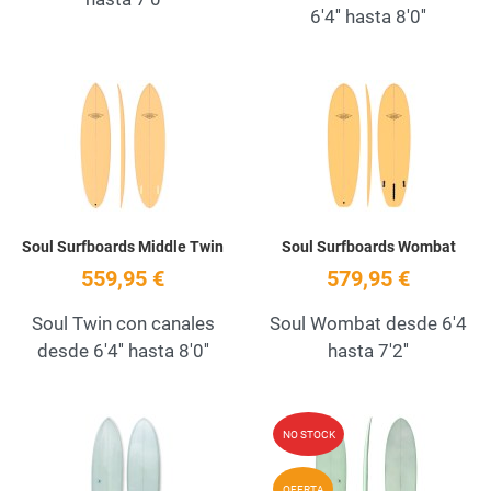
6'4'' hasta 8'0''
Add to Wishlist
A
Quick View
Q
Soul Surfboards Middle Twin
Soul Surfboards Wombat
559,95 €
579,95 €
Soul Twin con canales
Soul Wombat desde 6'4
desde 6'4'' hasta 8'0''
hasta 7'2''
Add to Wishlist
A
NO STOCK
Quick View
Q
OFERTA