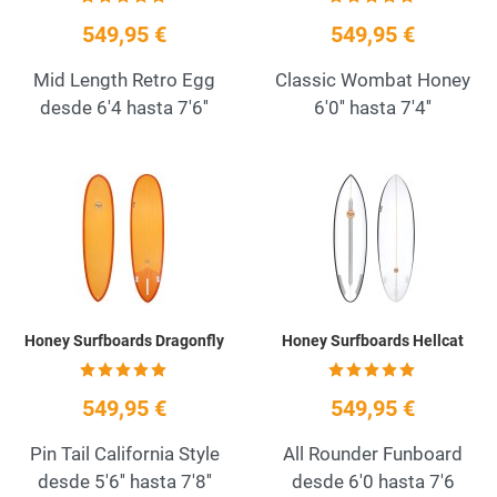
549,95 €
549,95 €
Mid Length Retro Egg
Classic Wombat Honey
desde 6'4 hasta 7'6''
6'0'' hasta 7'4''
Add to Wishlist
A
Quick View
Q
Honey Surfboards Dragonfly
Honey Surfboards Hellcat
549,95 €
549,95 €
Pin Tail California Style
All Rounder Funboard
desde 5'6'' hasta 7'8''
desde 6'0 hasta 7'6