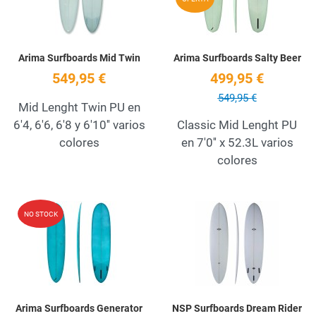
Arima Surfboards Mid Twin
Arima Surfboards Salty Beer
549,95 €
499,95 €
549,95 €
Mid Lenght Twin PU en
6'4, 6'6, 6'8 y 6'10'' varios
Classic Mid Lenght PU
colores
en 7'0'' x 52.3L varios
colores
Add to Wishlist
A
NO STOCK
Quick View
Q
Arima Surfboards Generator
NSP Surfboards Dream Rider