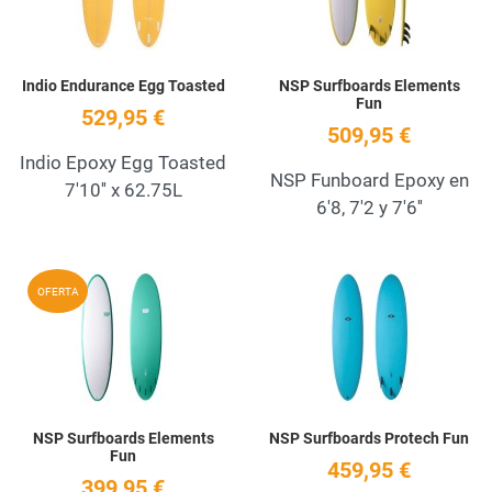
Indio Endurance Egg Toasted
NSP Surfboards Elements
Fun
529,95 €
509,95 €
Indio Epoxy Egg Toasted
NSP Funboard Epoxy en
7'10'' x 62.75L
6'8, 7'2 y 7'6''
Add to Wishlist
A
OFERTA
Quick View
Q
NSP Surfboards Elements
NSP Surfboards Protech Fun
Fun
459,95 €
399,95 €