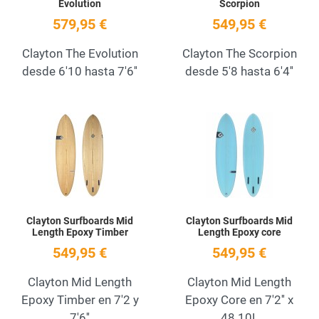
Evolution
Scorpion
579,95 €
549,95 €
Clayton The Evolution
Clayton The Scorpion
desde 6'10 hasta 7'6''
desde 5'8 hasta 6'4''
Add to Wishlist
A
Quick View
Q
Clayton Surfboards Mid
Clayton Surfboards Mid
Length Epoxy Timber
Length Epoxy core
549,95 €
549,95 €
Clayton Mid Length
Clayton Mid Length
Epoxy Timber en 7'2 y
Epoxy Core en 7'2'' x
7'6''
48.10L