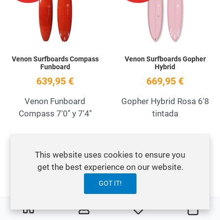
Quick View
Q
Venon Surfboards Compass
Venon Surfboards Gopher
Funboard
Hybrid
639,95 €
669,95 €
Venon Funboard
Gopher Hybrid Rosa 6'8
Compass 7'0'' y 7'4''
tintada
Add to Wishlist
A
NO STOCK
This website uses cookies to ensure you
get the best experience on our website.
Quick View
Q
GOT IT!
0
0
My Wishlist
Orga
Venon Surfboards Midlenght
Venon Surfboards Egg