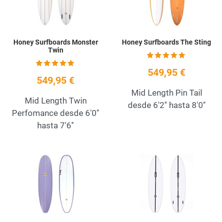
Honey Surfboards Monster
Honey Surfboards The Sting
Twin
549,95 €
549,95 €
Mid Length Pin Tail
Mid Length Twin
desde 6'2'' hasta 8'0''
Perfomance desde 6'0''
hasta 7'6''
Add to Wishlist
A
Quick View
Q