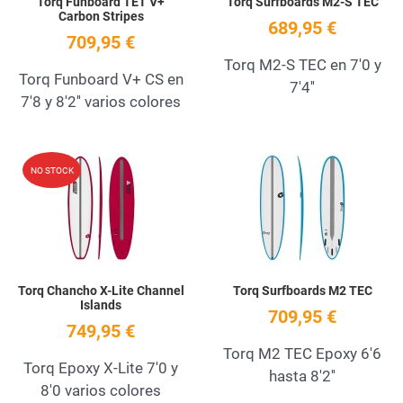
Torq Funboard TET V+
Torq Surfboards M2-S TEC
Carbon Stripes
689,95 €
709,95 €
Torq M2-S TEC en 7'0 y
Torq Funboard V+ CS en
7'4''
7'8 y 8'2'' varios colores
Add to Wishlist
A
NO STOCK
Quick View
Q
Torq Chancho X-Lite Channel
Torq Surfboards M2 TEC
Islands
709,95 €
749,95 €
Torq M2 TEC Epoxy 6'6
Torq Epoxy X-Lite 7'0 y
hasta 8'2''
8'0 varios colores