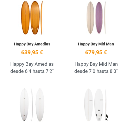
Add to Wishlist
A
Quick View
Q
Happy Bay Amedias
Happy Bay Mid Man
639,95 €
679,95 €
Happy Bay Amedias
Happy Bay Mid Man
desde 6'4 hasta 7'2''
desde 7'0 hasta 8'0''
Add to Wishlist
A
Quick View
Q