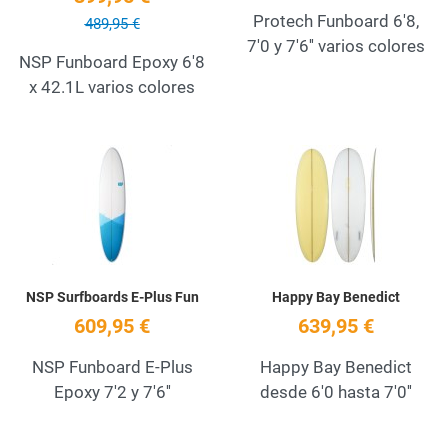
Protech Funboard 6'8,
489,95 €
7'0 y 7'6'' varios colores
NSP Funboard Epoxy 6'8
x 42.1L varios colores
Add to Wishlist
A
Quick View
Q
NSP Surfboards E-Plus Fun
Happy Bay Benedict
609,95 €
639,95 €
NSP Funboard E-Plus
Happy Bay Benedict
Epoxy 7'2 y 7'6''
desde 6'0 hasta 7'0''