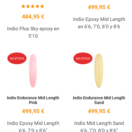
499,95 €
484,95 €
Indio Epoxy Mid Length
en 6'6, 7'0, 8'0 y 8'6
Indio Plus Sky epoxy en
5'10
Add to Wishlist
A
NO STOCK
NO STOCK
Quick View
Q
Indio Endurance Mid Length
Indio Endurance Mid Length
Pink
Sand
499,95 €
499,95 €
Indio Epoxy Mid Length
Indio Mid Length Sand
6'6, 7'0 y 8'6''
6'6, 7'0, 8'0 y 8'6''