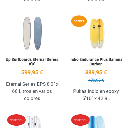
Add to Wishlist
A
OFERTA
Quick View
Q
Up Surfboards Eternal Series
Indio Endurance Plus Banana
8'0''
Carbon
599,95 €
389,95 €
479,95 €
Eternal Series EPS 8'0'' x
66 Litros en varios
Pukas Indio en epoxy
colores
5'10'' x 42.9L
Add to Wishlist
A
NO STOCK
NO STOCK