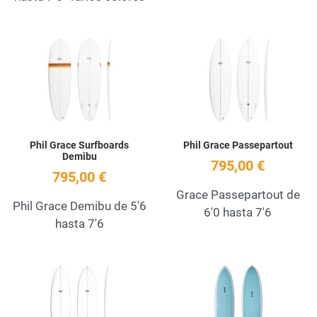
Add to Wishlist
A
Quick View
Q
Phil Grace Surfboards
Phil Grace Passepartout
Demibu
795,00 €
795,00 €
Grace Passepartout de
Phil Grace Demibu de 5'6
6'0 hasta 7'6
hasta 7'6
Add to Wishlist
A
Quick View
Q