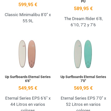
PU
599,95 €
589,95 €
Classic Minimalibu 8'0'' x
The Dream Rider 6'8,
55.9L
6'10, 7'2 y 7'6
Add to Wishlist
A
Quick View
Q
Up Surfboards Eternal Series
Up Surfboards Eternal Series
6'6''
7'0''
549,95 €
569,95 €
Eternal Series EPS 6'6'' x
Eternal Series EPS 7'0'' x
44 Litros en varios
52 Litros en varios
colores
colores