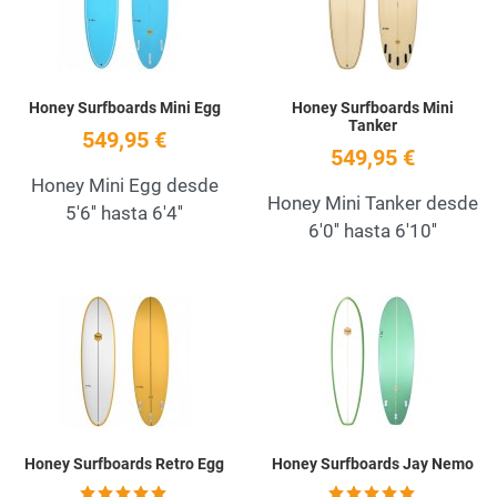
Honey Surfboards Mini Egg
Honey Surfboards Mini
Tanker
549,95 €
549,95 €
Honey Mini Egg desde
Honey Mini Tanker desde
5'6'' hasta 6'4''
6'0'' hasta 6'10''
Add to Wishlist
A
Quick View
Q
Honey Surfboards Retro Egg
Honey Surfboards Jay Nemo