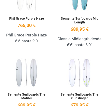
Phil Grace Purple Haze
Semente Surfboards Mid
Length
765,00 €
689,95 €
Phil Grace Purple Haze
Classic Midlength desde
6'6 hasta 9'0
6'6'' hasta 8'0''
Add to Wishlist
A
Quick View
Q
Semente Surfboards The
Semente Surfboards The
Malibu
Gunslinger
689,95 €
679,95 €