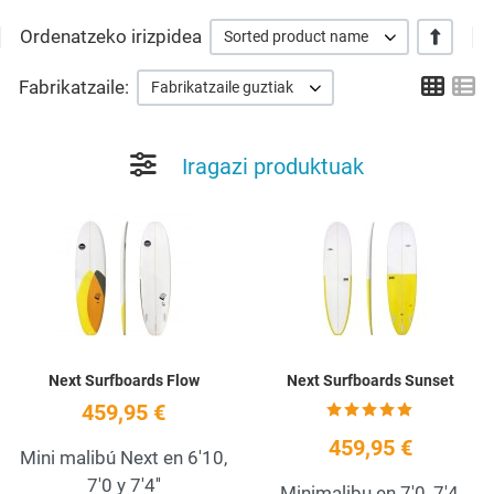
Ordenatzeko irizpidea
+/-
Sorted product name
Grid
Li
Fabrikatzaile:
Fabrikatzaile guztiak
Iragazi produktuak
Add to Wishlist
A
Quick View
Q
Next Surfboards Flow
Next Surfboards Sunset
459,95 €
459,95 €
Mini malibú Next en 6'10,
7'0 y 7'4''
Minimalibu en 7'0, 7'4,