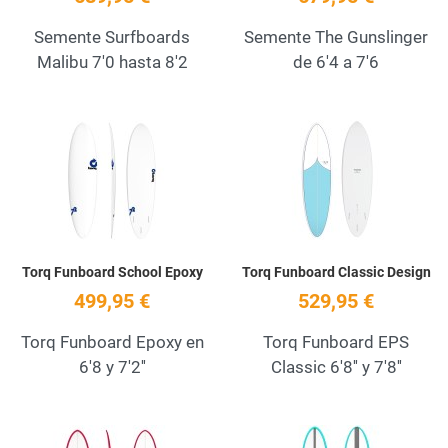
Semente Surfboards
Semente The Gunslinger
Malibu 7'0 hasta 8'2
de 6'4 a 7'6
Add to Wishlist
A
Quick View
Q
Torq Funboard School Epoxy
Torq Funboard Classic Design
499,95 €
529,95 €
Torq Funboard Epoxy en
Torq Funboard EPS
6'8 y 7'2''
Classic 6'8'' y 7'8''
Add to Wishlist
A