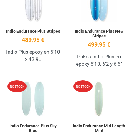
Quick View
Q
Indio Endurance Plus Stripes
Indio Endurance Plus New
Stripes
489,95 €
499,95 €
Indio Plus epoxy en 5'10
Pukas Indio Plus en
x 42.9L
epoxy 5'10, 6'2 y 6'6''
Add to Wishlist
A
NO STOCK
NO STOCK
Quick View
Q
Indio Endurance Plus Sky
Indio Endurance Mid Length
Blue
Mint