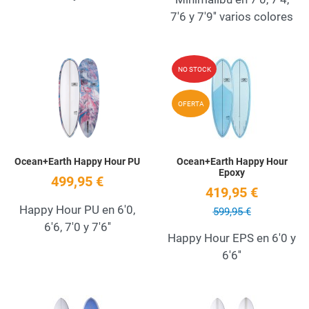
7'6 y 7'9'' varios colores
Add to Wishlist
A
NO STOCK
Quick View
Q
OFERTA
Ocean+Earth Happy Hour PU
Ocean+Earth Happy Hour
Epoxy
499,95 €
419,95 €
Happy Hour PU en 6'0,
599,95 €
6'6, 7'0 y 7'6''
Happy Hour EPS en 6'0 y
6'6''
Add to Wishlist
A