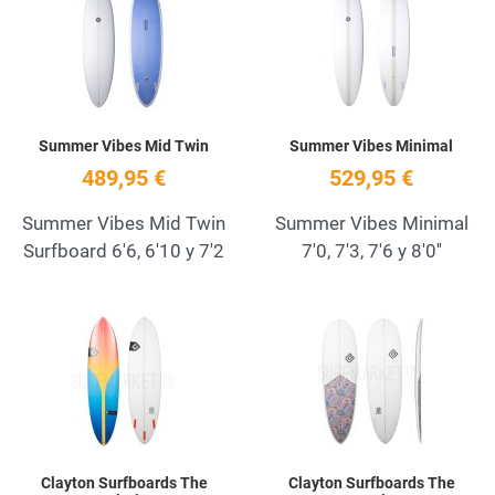
Quick View
Q
Summer Vibes Mid Twin
Summer Vibes Minimal
489,95 €
529,95 €
Summer Vibes Mid Twin
Summer Vibes Minimal
Surfboard 6'6, 6'10 y 7'2
7'0, 7'3, 7'6 y 8'0''
Add to Wishlist
A
Quick View
Q
Clayton Surfboards The
Clayton Surfboards The