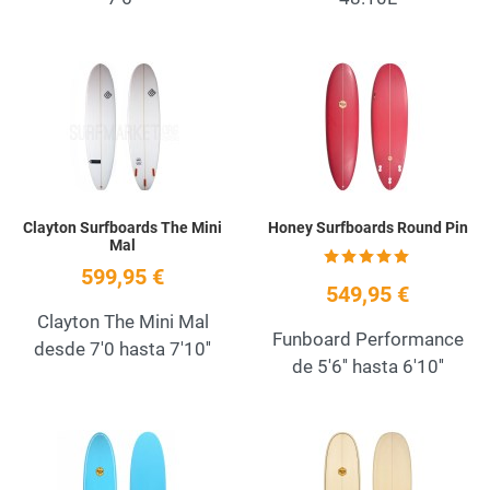
Add to Wishlist
A
Quick View
Q
Clayton Surfboards The Mini
Honey Surfboards Round Pin
Mal
599,95 €
549,95 €
Clayton The Mini Mal
Funboard Performance
desde 7'0 hasta 7'10''
de 5'6'' hasta 6'10''
Add to Wishlist
A
Quick View
Q