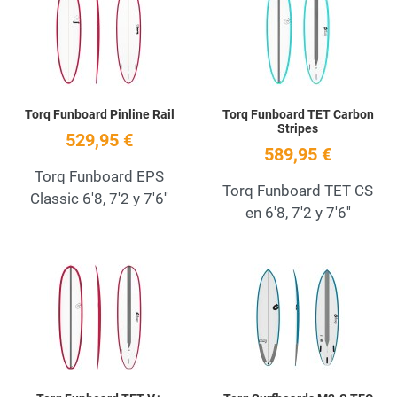
Quick View
Q
Torq Funboard Pinline Rail
Torq Funboard TET Carbon
Stripes
529,95 €
589,95 €
Torq Funboard EPS
Torq Funboard TET CS
Classic 6'8, 7'2 y 7'6''
en 6'8, 7'2 y 7'6''
Add to Wishlist
A
Quick View
Q