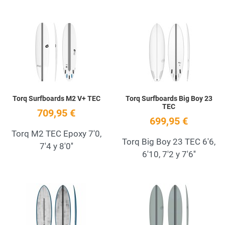
Add to Wishlist
A
Quick View
Q
Torq Surfboards M2 V+ TEC
Torq Surfboards Big Boy 23
TEC
709,95 €
699,95 €
Torq M2 TEC Epoxy 7'0,
Torq Big Boy 23 TEC 6'6,
7'4 y 8'0''
6'10, 7'2 y 7'6''
Add to Wishlist
A
Quick View
Q