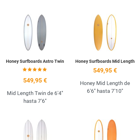
Add to Wishlist
A
Quick View
Q
Honey Surfboards Astro Twin
Honey Surfboards Mid Length
549,95 €
549,95 €
Honey Mid Length de
6'6'' hasta 7'10''
Mid Length Twin de 6'4''
hasta 7'6''
Add to Wishlist
A
Quick View
Q