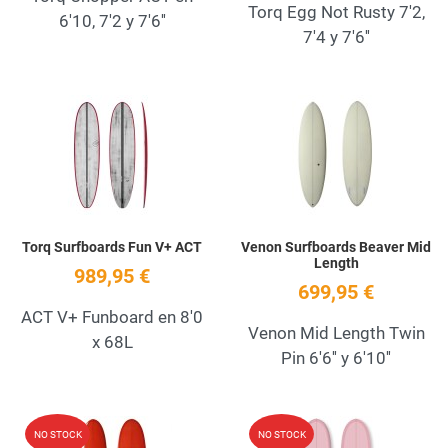
Torq Egg Not Rusty 7'2,
6'10, 7'2 y 7'6''
7'4 y 7'6''
Add to Wishlist
A
Quick View
Q
Torq Surfboards Fun V+ ACT
Venon Surfboards Beaver Mid
Length
989,95 €
699,95 €
ACT V+ Funboard en 8'0
Venon Mid Length Twin
x 68L
Pin 6'6'' y 6'10''
Add to Wishlist
A
NO STOCK
NO STOCK