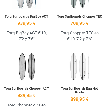
Torq Surfboards Big Boy ACT
Torq Surfboards Chopper TEC
939,95 €
709,95 €
Torq BigBoy ACT 6'10,
Torq Chopper TEC en
7'2 y 7'6''
6'10, 7'2 y 7'6''
Add to Wishlist
A
Quick View
Q
Torq Surfboards Chopper ACT
Torq Surfboards Egg Not
Rusty
939,95 €
899,95 €
Torq Chopper ACT en