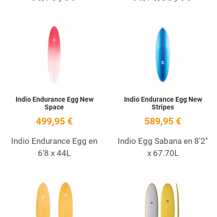
Add to Wishlist
A
Quick View
Q
Indio Endurance Egg New
Indio Endurance Egg New
Space
Stripes
499,95 €
589,95 €
Indio Endurance Egg en
Indio Egg Sabana en 8'2''
6'8 x 44L
x 67.70L
Add to Wishlist
A
Quick View
Q