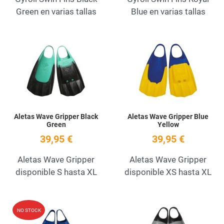
Green en varias tallas
Blue en varias tallas
Add to Wishlist
A
Quick View
Q
Aletas Wave Gripper Black
Aletas Wave Gripper Blue
Green
Yellow
39,95 €
39,95 €
Aletas Wave Gripper
Aletas Wave Gripper
disponible S hasta XL
disponible XS hasta XL
Add to Wishlist
A
NO STOCK