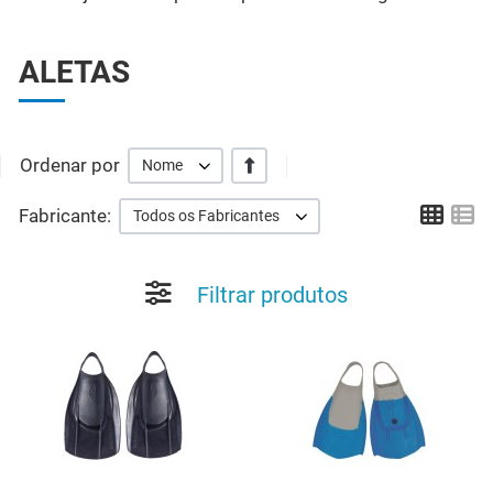
ALETAS
Ordenar por
+/-
Nome
Grid
Li
Fabricante:
Todos os Fabricantes
Filtrar produtos
Add to Wishlist
A
Quick View
Q