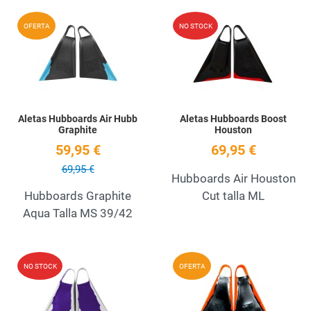
Add to Wishlist
A
OFERTA
NO STOCK
Quick View
Q
Aletas Hubboards Air Hubb
Aletas Hubboards Boost
Graphite
Houston
59,95 €
69,95 €
69,95 €
Hubboards Air Houston
Hubboards Graphite
Cut talla ML
Aqua Talla MS 39/42
Add to Wishlist
A
NO STOCK
OFERTA
Quick View
Q