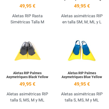
49,95 €
49,95 €
Aletas RIP Rasta
Aletas asimétricas RIP
Simétricas Talla M
en talla SM, M, ML y L
Add to Wishlist
A
Quick View
Q
Aletas RIP Palmes
Aletas RIP Palmes
Asymetriques Black Yellow
Asymetriques Blue Yellow
49,95 €
49,95 €
Aletas asimétricas RIP
Aletas asimétricas RIP
talla S, MS, M y ML
talla S, MS, M y ML