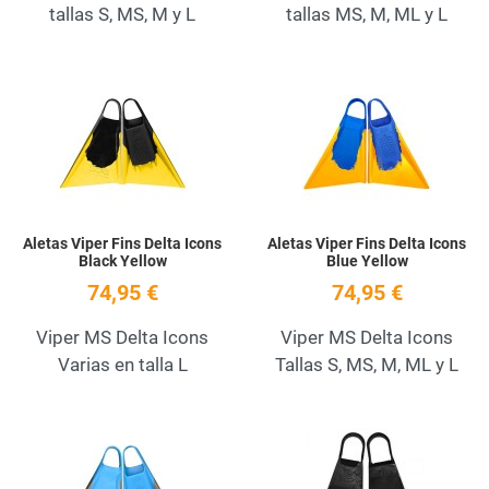
tallas S, MS, M y L
tallas MS, M, ML y L
Add to Wishlist
A
Quick View
Q
Aletas Viper Fins Delta Icons
Aletas Viper Fins Delta Icons
Black Yellow
Blue Yellow
74,95 €
74,95 €
Viper MS Delta Icons
Viper MS Delta Icons
Varias en talla L
Tallas S, MS, M, ML y L
Add to Wishlist
A
Quick View
Q