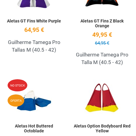
Aletas GT Fins White Purple
Aletas GT Fins Z Black
Orange
64,95 €
49,95 €
Guilherme Tamega Pro
64,95 €
Tallas M (40.5 - 42)
Guilherme Tamega Pro
Talla M (40.5 - 42)
Add to Wishlist
A
NO STOCK
Quick View
Q
OFERTA
Aletas Hot Buttered
Aletas Option Bodyboard Red
Octoblade
Yellow