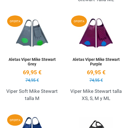
Add to Wishlist
A
OFERTA
OFERTA
Quick View
Q
Aletas Viper Mike Stewart
Aletas Viper Mike Stewart
Grey
Purple
69,95 €
69,95 €
74,95 €
74,95 €
Viper Soft Mike Stewart
Viper Mike Stewart talla
talla M
XS, S, M y ML
Add to Wishlist
A
OFERTA