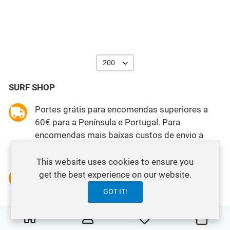
200
SURF SHOP
Portes grátis para encomendas superiores a
60€ para a Península e Portugal. Para
encomendas mais baixas custos de envio a
partir de 2,85€.
This website uses cookies to ensure you
get the best experience on our website.
Encomenda mínima 19€. Prazo de entrega
24/48 horas por SEUR e Correos Express.
GOT IT!
0
0
Pagamento seguro SSL por Paypal, Cartão ou
My Wishlist
Carri
Transferência.