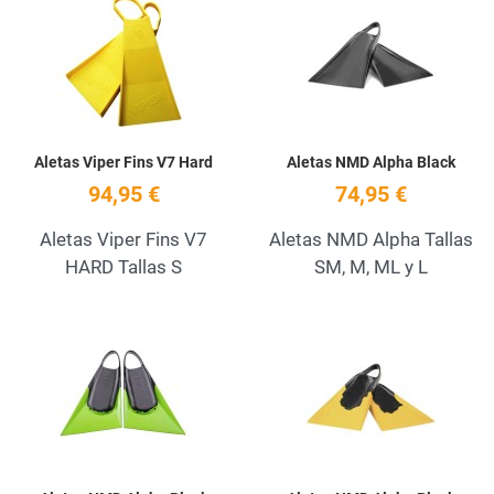
Add to Wishlist
A
Quick View
Q
Aletas Viper Fins V7 Hard
Aletas NMD Alpha Black
94,95 €
74,95 €
Aletas Viper Fins V7
Aletas NMD Alpha Tallas
HARD Tallas S
SM, M, ML y L
Add to Wishlist
A
Quick View
Q