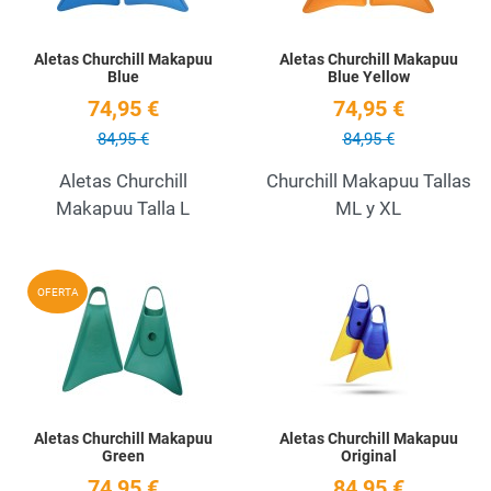
Aletas Churchill Makapuu
Aletas Churchill Makapuu
Blue
Blue Yellow
74,95 €
74,95 €
84,95 €
84,95 €
Aletas Churchill
Churchill Makapuu Tallas
Makapuu Talla L
ML y XL
Add to Wishlist
A
OFERTA
Quick View
Q
Aletas Churchill Makapuu
Aletas Churchill Makapuu
Green
Original
74,95 €
84,95 €