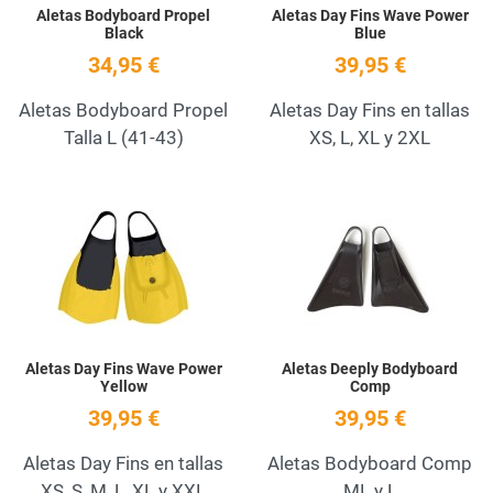
Aletas Bodyboard Propel
Aletas Day Fins Wave Power
Black
Blue
34,95 €
39,95 €
Aletas Bodyboard Propel
Aletas Day Fins en tallas
Talla L (41-43)
XS, L, XL y 2XL
Add to Wishlist
A
Quick View
Q
Aletas Day Fins Wave Power
Aletas Deeply Bodyboard
Yellow
Comp
39,95 €
39,95 €
Aletas Day Fins en tallas
Aletas Bodyboard Comp
XS, S, M, L, XL y XXL
ML y L