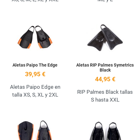
Add to Wishlist
A
Quick View
Q
Aletas Paipo The Edge
Aletas RIP Palmes Symetrics
Black
39,95 €
44,95 €
Aletas Paipo Edge en
RIP Palmes Black tallas
talla XS, S, XL y 2XL
S hasta XXL
Add to Wishlist
A
Quick View
Q