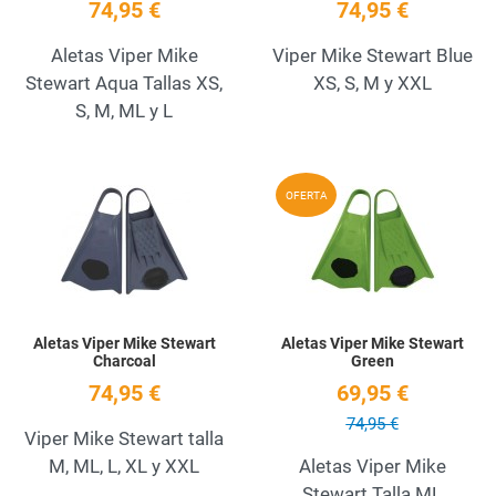
74,95 €
74,95 €
Aletas Viper Mike
Viper Mike Stewart Blue
Stewart Aqua Tallas XS,
XS, S, M y XXL
S, M, ML y L
Add to Wishlist
A
OFERTA
Quick View
Q
Aletas Viper Mike Stewart
Aletas Viper Mike Stewart
Charcoal
Green
74,95 €
69,95 €
74,95 €
Viper Mike Stewart talla
M, ML, L, XL y XXL
Aletas Viper Mike
Stewart Talla ML