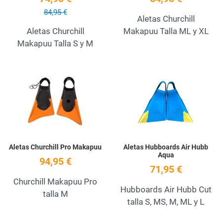
84,95 €
Aletas Churchill
Aletas Churchill
Makapuu Talla ML y XL
Makapuu Talla S y M
Add to Wishlist
A
Quick View
Q
Aletas Churchill Pro Makapuu
Aletas Hubboards Air Hubb
Aqua
94,95 €
71,95 €
Churchill Makapuu Pro
Hubboards Air Hubb Cut
talla M
talla S, MS, M, ML y L