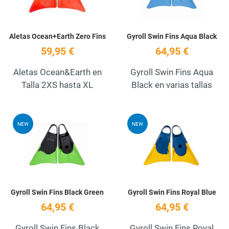
Aletas Ocean+Earth Zero Fins
Gyroll Swin Fins Aqua Black
59,95 €
64,95 €
Aletas Ocean&Earth en
Gyroll Swin Fins Aqua
Talla 2XS hasta XL
Black en varias tallas
Add to Wishlist
A
NEW
NEW
Quick View
Q
Gyroll Swin Fins Black Green
Gyroll Swin Fins Royal Blue
64,95 €
64,95 €
Gyroll Swin Fins Black
Gyroll Swin Fins Royal