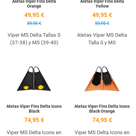
Aletas Viper Fins Delta
Aletas Viper Fins Delta
Orange
Yellow
49,95 €
49,95 €
59,95 €
59,95 €
Viper MS Delta Tallas S
Aletas Viper MS Delta
(37-38) y MS (39-40)
Talla S y MS
Add to Wishlist
A
Quick View
Q
Aletas Viper Fins Delta Icons
Aletas Viper Fins Delta Icons
Black
Black Orange
74,95 €
74,95 €
Viper MS Delta Icons en
Viper MS Delta Icons en