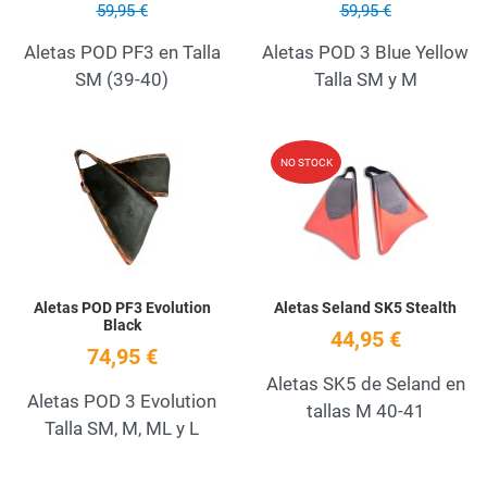
59,95 €
59,95 €
Aletas POD PF3 en Talla
Aletas POD 3 Blue Yellow
SM (39-40)
Talla SM y M
Add to Wishlist
A
NO STOCK
Quick View
Q
Aletas POD PF3 Evolution
Aletas Seland SK5 Stealth
Black
44,95 €
74,95 €
Aletas SK5 de Seland en
Aletas POD 3 Evolution
tallas M 40-41
Talla SM, M, ML y L