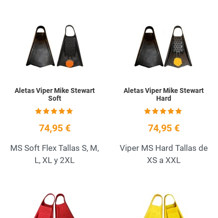
Add to Wishlist
A
Quick View
Q
Aletas Viper Mike Stewart
Aletas Viper Mike Stewart
Soft
Hard
74,95 €
74,95 €
MS Soft Flex Tallas S, M,
Viper MS Hard Tallas de
L, XL y 2XL
XS a XXL
Add to Wishlist
A
Quick View
Q