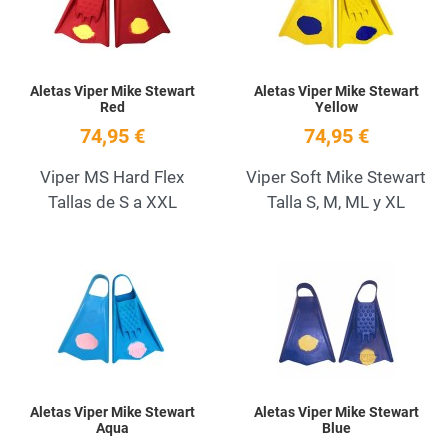
Aletas Viper Mike Stewart
Aletas Viper Mike Stewart
Red
Yellow
74,95 €
74,95 €
Viper MS Hard Flex
Viper Soft Mike Stewart
Tallas de S a XXL
Talla S, M, ML y XL
Add to Wishlist
A
Quick View
Q
Aletas Viper Mike Stewart
Aletas Viper Mike Stewart
Aqua
Blue