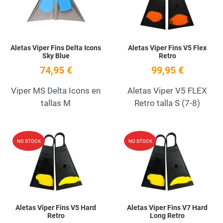
Aletas Viper Fins Delta Icons
Aletas Viper Fins V5 Flex
Sky Blue
Retro
74,95 €
99,95 €
Viper MS Delta Icons en
Aletas Viper V5 FLEX
tallas M
Retro talla S (7-8)
Add to Wishlist
A
NO STOCK
NO STOCK
Quick View
Q
Aletas Viper Fins V5 Hard
Aletas Viper Fins V7 Hard
Retro
Long Retro