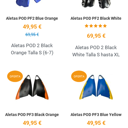
Aletas POD PF2 Blue Orange
Aletas POD PF2 Black White
49,95 €
69,95 €
69,95 €
Aletas POD 2 Black
Aletas POD 2 Black
Orange Talla S (6-7)
White Talla S hasta XL
Add to Wishlist
A
OFERTA
OFERTA
Quick View
Q
Aletas POD PF3 Black Orange
Aletas POD PF3 Blue Yellow
49,95 €
49,95 €