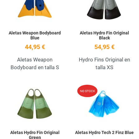
Quick View
Q
Aletas Weapon Bodyboard
Aletas Hydro Fin Original
Blue
Black
44,95 €
54,95 €
Aletas Weapon
Hydro Fins Original en
Bodyboard en talla S
talla XS
Add to Wishlist
A
NO STOCK
Quick View
Q
Aletas Hydro Fin Original
Aletas Hydro Tech 2 Finz Blue
Green