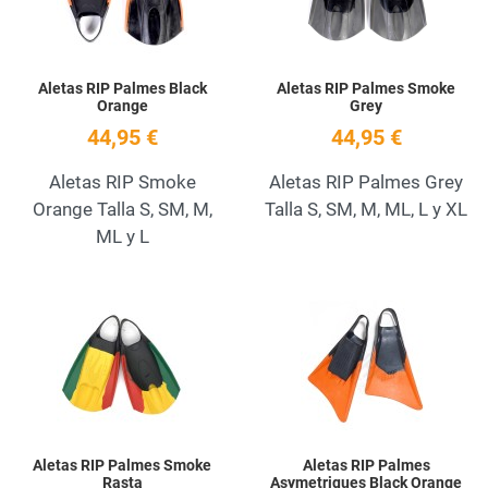
Aletas RIP Palmes Black
Aletas RIP Palmes Smoke
Orange
Grey
44,95 €
44,95 €
Aletas RIP Smoke
Aletas RIP Palmes Grey
Orange Talla S, SM, M,
Talla S, SM, M, ML, L y XL
ML y L
Add to Wishlist
A
Quick View
Q
Aletas RIP Palmes Smoke
Aletas RIP Palmes
Rasta
Asymetriques Black Orange