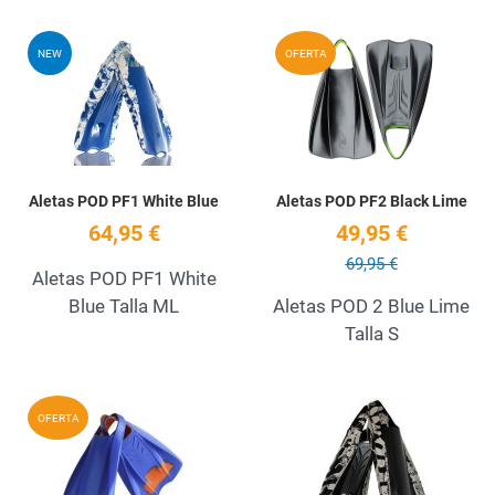
Add to Wishlist
A
NEW
OFERTA
Quick View
Q
Aletas POD PF1 White Blue
Aletas POD PF2 Black Lime
64,95 €
49,95 €
69,95 €
Aletas POD PF1 White
Blue Talla ML
Aletas POD 2 Blue Lime
Talla S
Add to Wishlist
A
OFERTA
Quick View
Q