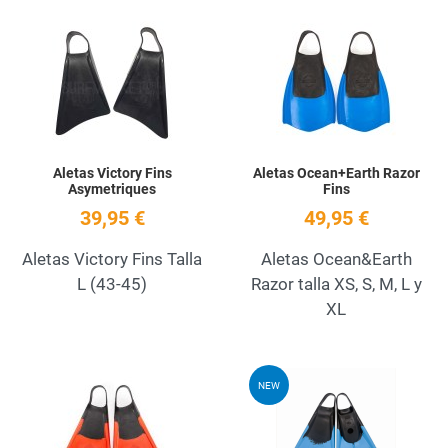
Add to Wishlist
A
Quick View
Q
Aletas Victory Fins
Aletas Ocean+Earth Razor
Asymetriques
Fins
39,95 €
49,95 €
Aletas Victory Fins Talla
Aletas Ocean&Earth
L (43-45)
Razor talla XS, S, M, L y
XL
Add to Wishlist
A
NEW
Quick View
Q