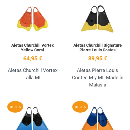
Add to Wishlist
A
Quick View
Q
Aletas Churchill Vortex
Aletas Churchill Signature
Yellow Coral
Pierre Louis Costes
64,95 €
89,95 €
Aletas Churchill Vortex
Aletas Pierre Louis
Talla ML
Costes M y ML Made in
Malasia
Add to Wishlist
A
OFERTA
OFERTA
Quick View
Q