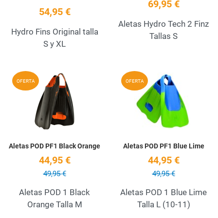
69,95 €
54,95 €
Aletas Hydro Tech 2 Finz
Hydro Fins Original talla
Tallas S
S y XL
Add to Wishlist
A
OFERTA
OFERTA
Quick View
Q
Aletas POD PF1 Black Orange
Aletas POD PF1 Blue Lime
44,95 €
44,95 €
49,95 €
49,95 €
Aletas POD 1 Black
Aletas POD 1 Blue Lime
Orange Talla M
Talla L (10-11)