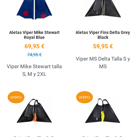
Quick View
Q
Aletas Viper Mike Stewart
Aletas Viper Fins Delta Grey
Royal Blue
Black
69,95 €
59,95 €
74,95 €
Viper MS Delta Talla S y
Viper Mike Stewart talla
MS
S, M y 2XL
Add to Wishlist
A
OFERTA
OFERTA
Quick View
Q