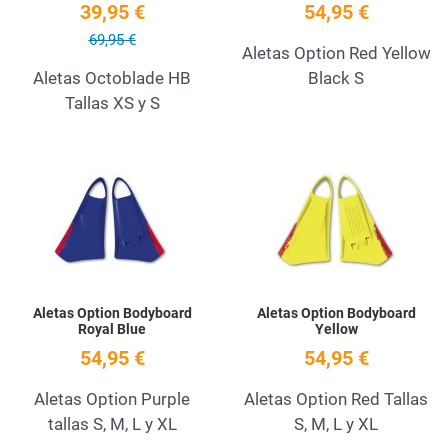
39,95 €
54,95 €
69,95 €
Aletas Option Red Yellow
Aletas Octoblade HB
Black S
Tallas XS y S
Add to Wishlist
A
Quick View
Q
Aletas Option Bodyboard
Aletas Option Bodyboard
Royal Blue
Yellow
54,95 €
54,95 €
Aletas Option Purple
Aletas Option Red Tallas
tallas S, M, L y XL
S, M, L y XL