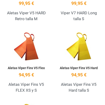
99,95 €
99,95 €
Aletas Viper V5 HARD
Viper V7 HARD Long
Retro talla M
talla S
Add to Wishlist
A
Quick View
Q
Aletas Viper Fins V5 Flex
Aletas Viper Fins V5 Hard
94,95 €
94,95 €
Aletas Viper Fins V5
Aletas Viper Fins V5
FLEX XS y S
Hard talla S