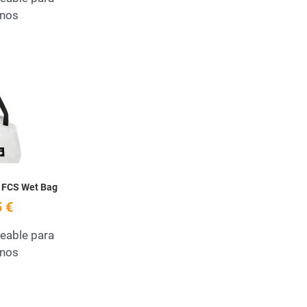
nos
Add to Wishlist
Quick View
 FCS Wet Bag
 €
eable para
nos