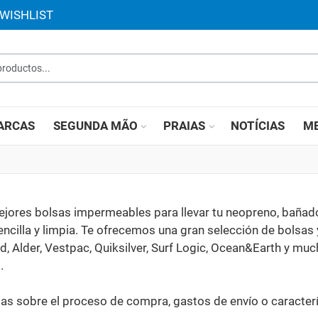
WISHLIST
roductos...
ARCAS
SEGUNDA MÃO
PRAIAS
NOTÍCIAS
ME
ejores bolsas impermeables para llevar tu neopreno, bañado
illa y limpia. Te ofrecemos una gran selección de bolsas 
 Alder, Vestpac, Quiksilver, Surf Logic, Ocean&Earth y muc
.
das sobre el proceso de compra, gastos de envío o caracter