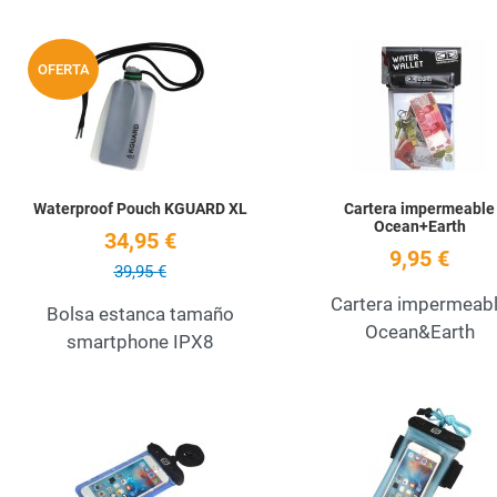
Add to Wishlist
OFERTA
Quick View
Waterproof Pouch KGUARD XL
Cartera impermeable
Ocean+Earth
34,95 €
9,95 €
39,95 €
Cartera impermeab
Bolsa estanca tamaño
Ocean&Earth
smartphone IPX8
Add to Wishlist
Quick View