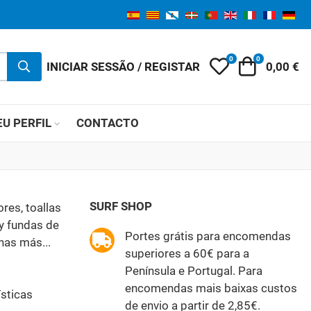
0
0
My Wishlist
Carrinho 
INICIAR SESSÃO / REGISTAR
0,00 €
U PERFIL
CONTACTO
SURF SHOP
res, toallas
y fundas de
Portes grátis para encomendas
has más...
superiores a 60€ para a
Península e Portugal. Para
encomendas mais baixas custos
ísticas
de envio a partir de 2,85€.