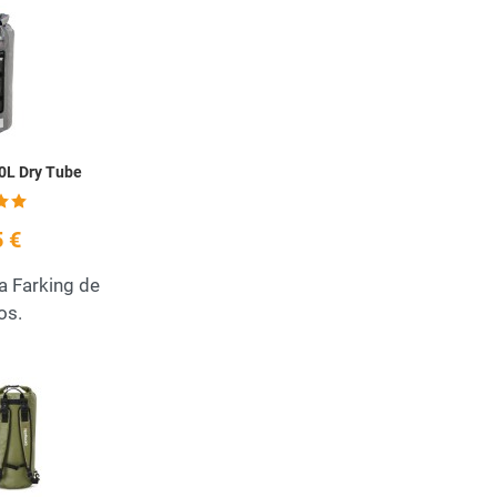
Add to Wishlist
Quick View
0L Dry Tube
 €
a Farking de
os.
Add to Wishlist
Quick View