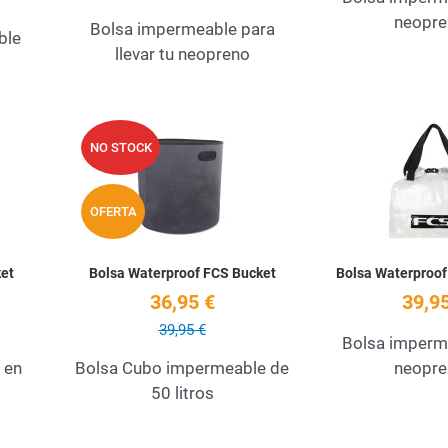
neopre
Bolsa impermeable para
ble
llevar tu neopreno
Add to Wishlist
Add to Wishlist
NO STOCK
Quick View
Quick View
OFERTA
ket
Bolsa Waterproof FCS Bucket
Bolsa Waterproof
36,95 €
39,95
39,95 €
Bolsa imperm
 en
Bolsa Cubo impermeable de
neopre
50 litros