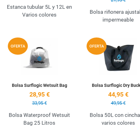
21,95 €
Estanca tubular 5L y 12L en
Bolsa riñonera ajusta
Varios colores
impermeable
Add to Wishlist
OFERTA
OFERTA
Quick View
Bolsa Surflogic Wetsuit Bag
Bolsa Surflogic Dry Buc
28,95 €
44,95 €
33,95 €
49,95 €
Bolsa Waterproof Wetsuit
Bolsa 50L con cincha
Bag 25 Litros
varios colores