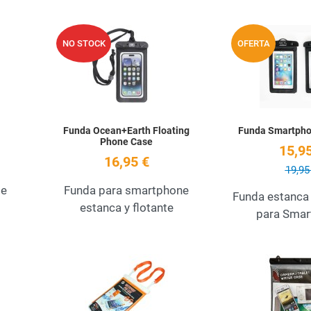
Add to Wishlist
Add to Wishlist
NO STOCK
OFERTA
Quick View
Quick View
Funda Ocean+Earth Floating
Funda Smartph
Phone Case
15,95
16,95 €
19,95
le
Funda para smartphone
Funda estanca
estanca y flotante
para Smar
Add to Wishlist
Add to Wishlist
Quick View
Quick View