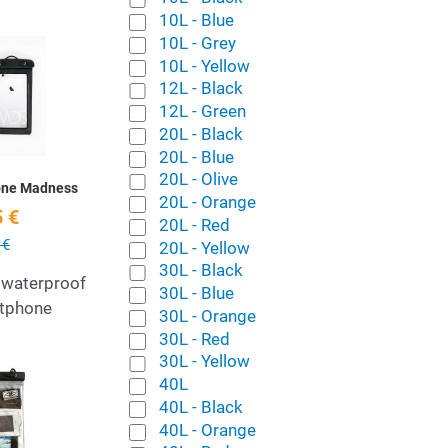
10L - Blue
10L - Grey
Add to Wishlist
10L - Yellow
12L - Black
Quick View
12L - Green
20L - Black
20L - Blue
20L - Olive
one Madness
20L - Orange
 €
20L - Red
 €
20L - Yellow
30L - Black
 waterproof
30L - Blue
tphone
30L - Orange
30L - Red
30L - Yellow
Add to Wishlist
40L
40L - Black
Quick View
40L - Orange