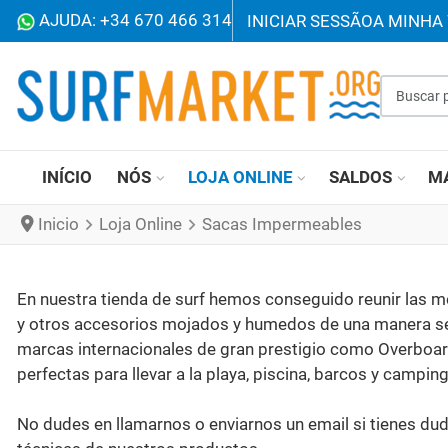
AJUDA: +34 670 466 314
INICIAR SESSÃO
A MINHA 
Buscar p
INÍCIO
NÓS
LOJA ONLINE
SALDOS
M
Inicio
Loja Online
Sacas Impermeables
En nuestra tienda de surf hemos conseguido reunir las m
y otros accesorios mojados y humedos de una manera senc
marcas internacionales de gran prestigio como Overboard,
perfectas para llevar a la playa, piscina, barcos y camping
No dudes en llamarnos o enviarnos un email si tienes du