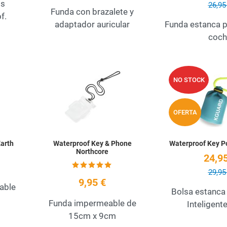
os
26,95
Funda con brazalete y
f.
adaptador auricular
Funda estanca p
coch
Add to Wishlist
Add to Wishlist
NO STOCK
Quick View
Quick View
OFERTA
arth
Waterproof Key & Phone
Waterproof Key 
Northcore
24,95
29,95
9,95 €
able
Bolsa estanca 
Funda impermeable de
Inteligent
15cm x 9cm