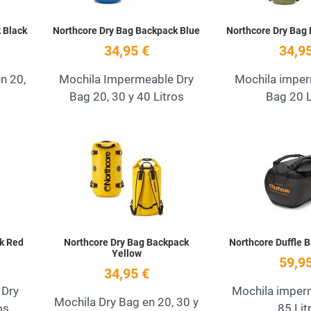
 Black
Northcore Dry Bag Backpack Blue
Northcore Dry Bag 
34,95 €
34,95
n 20,
Mochila Impermeable Dry
Mochila imper
Bag 20, 30 y 40 Litros
Bag 20 L
Add to Wishlist
Add to Wishlist
Quick View
Quick View
k Red
Northcore Dry Bag Backpack
Northcore Duffle 
Yellow
59,95
34,95 €
 Dry
Mochila imper
Mochila Dry Bag en 20, 30 y
os
85 Lit