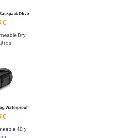
Backpack Olive
 €
meable Dry
itros
Add to Wishlist
Quick View
Bag Waterproof
 €
meable 40 y
ros