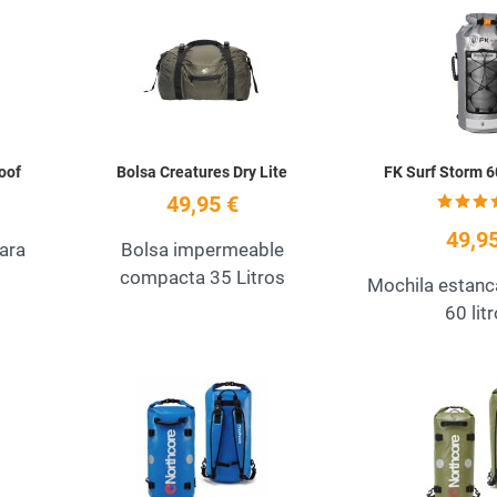
Add to Wishlist
Add to Wishlist
Quick View
Quick View
oof
Bolsa Creatures Dry Lite
FK Surf Storm 6
49,95 €
49,95
ara
Bolsa impermeable
compacta 35 Litros
Mochila estanc
60 litr
Add to Wishlist
Add to Wishlist
Quick View
Quick View