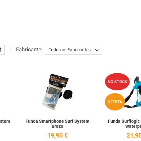
Fabricante:
+/-
Todos os Fabricantes
Add to Wishlist
Add to Wishlist
NO STOCK
Quick View
Quick View
OFERTA
ystem
Funda Smartphone Surf System
Funda Surflogic
Brazo
Waterp
19,95 €
21,95