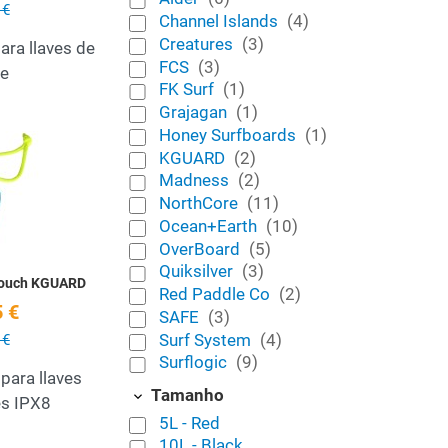
 €
Channel Islands
(4)
Creatures
(3)
ara llaves de
FCS
(3)
e
FK Surf
(1)
Grajagan
(1)
Honey Surfboards
(1)
Add to Wishlist
KGUARD
(2)
Madness
(2)
Quick View
NorthCore
(11)
Ocean+Earth
(10)
OverBoard
(5)
Quiksilver
(3)
Pouch KGUARD
Red Paddle Co
(2)
 €
SAFE
(3)
Surf System
(4)
 €
Surflogic
(9)
para llaves
Tamanho
es IPX8
5L - Red
10L - Black