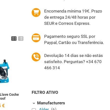
Encomenda mínima 19€. Prazo
de entrega 24/48 horas por
SEUR e Correos Express.
Pagamento seguro SSL por
Grid
List
Paypal, Cartão ou Transferência.
Devolução 14 dias se não estás
Add to Wishlist
satisfeito. Perguntas? +34 670
466 314
Quick View
FILTRO ATIVO
 Llave Coche
roof
Manufacturers
 €
Alder
(6)