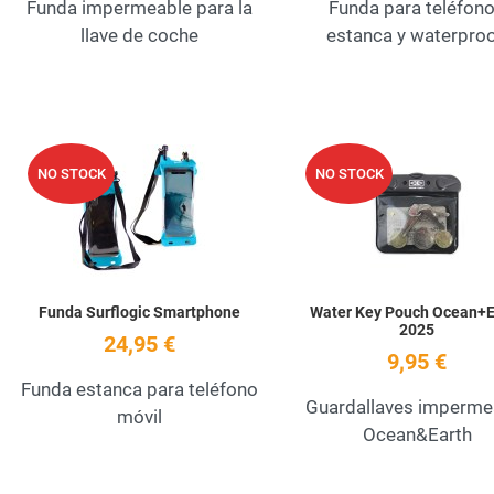
Funda impermeable para la
Funda para teléfon
llave de coche
estanca y waterproo
Add to Wishlist
NO STOCK
NO STOCK
Quick View
Funda Surflogic Smartphone
Water Key Pouch Ocean+E
2025
24,95 €
9,95 €
Funda estanca para teléfono
Guardallaves imperme
móvil
Ocean&Earth