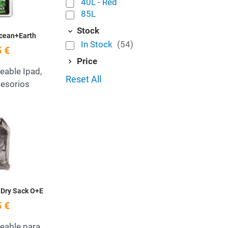
40L - Red
85L
Stock
Ocean+Earth
In Stock
(54)
 €
Price
able Ipad,
Reset All
cesorios
Add to Wishlist
Quick View
 Dry Sack O+E
 €
eable para