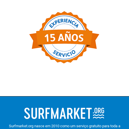
Surfmarket.org nasce em 2010 como um serviço gratuito para toda a