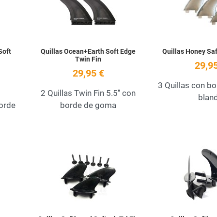
Quick View
Quick View
Soft
Quillas Ocean+Earth Soft Edge
Quillas Honey Saf
Twin Fin
29,95
29,95 €
3 Quillas con b
2 Quillas Twin Fin 5.5'' con
blan
borde
borde de goma
Add to Wishlist
Add to Wishlist
Quick View
Quick View