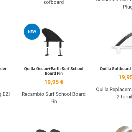
sofboard
Plu
Add to Wishlist
Add to Wishlist
NEW
Quick View
Quick View
ider
Quilla Ocean+Earth Surf School
Quilla Softboard 
Board Fin
19,95
19,95 €
Quilla Replaceme
g EZI
Recambio Surf School Board
2 torni
Fin
Add to Wishlist
Add to Wishlist