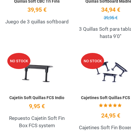
Quillas Soft CBC Tri Fins
Quillas Softboard Madn
39,95 €
34,94 €
39,95 €
Juego de 3 quillas softboard
3 Quillas Soft para tabl
hasta 9'0''
Add to Wishlist
NO STOCK
NO STOCK
Quick View
Cajetín Soft Quillas FCS Indio
Cajetines Soft Quillas FCS 
9,95 €
24,95 €
Repuesto Cajetín Soft Fin
Box FCS system
Cajetines Soft Fin Boxe