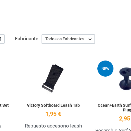
Fabricante:
+/-
Todos os Fabricantes
Add to Wishlist
Add to Wishlist
NEW
Quick View
Quick View
t Set
Victory Softboard Leash Tab
Ocean+Earth Surf
Plu
1,95 €
2,95
s
Repuesto accesorio leash
Recambio Surf 