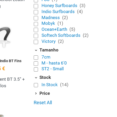
Honey Surfboards
(3)
g
Indio Surfboards
(4)
Madness
(2)
Mobyk
(1)
Add to Wishlist
Ocean+Earth
(5)
Quick View
Softech Softboards
(2)
Victory
(2)
Tamanho
7cm
Indio BT Fins
M - hasta 6'0
 €
ST2 - Small
Stock
nt BT 3.5'' +
In Stock
(14)
llos
Price
Reset All
Add to Wishlist