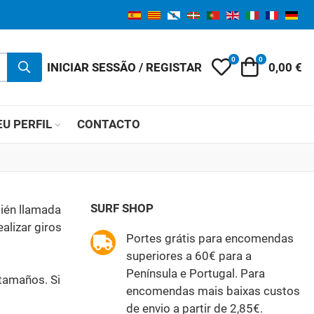
0
0
My Wishlist
Carrinho 
INICIAR SESSÃO / REGISTAR
0,00 €
U PERFIL
CONTACTO
SURF SHOP
bién llamada
alizar giros
Portes grátis para encomendas
superiores a 60€ para a
Península e Portugal. Para
 tamaños. Si
encomendas mais baixas custos
de envio a partir de 2,85€.