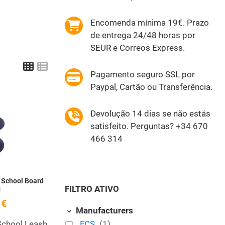
Encomenda mínima 19€. Prazo
de entrega 24/48 horas por
SEUR e Correos Express.
Grid
List
Pagamento seguro SSL por
Paypal, Cartão ou Transferência.
Add to Wishlist
Devolução 14 dias se não estás
satisfeito. Perguntas? +34 670
Quick View
466 314
 School Board
FILTRO ATIVO
g
 €
Manufacturers
School Leash
FCS
(1)