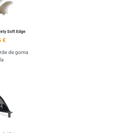
Quick View
ety Soft Edge
 €
orde de goma
da
Add to Wishlist
Quick View