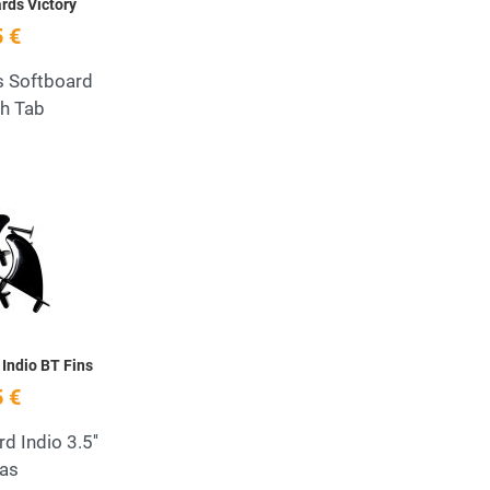
rds Victory
 €
s Softboard
h Tab
Add to Wishlist
Quick View
 Indio BT Fins
 €
d Indio 3.5''
as