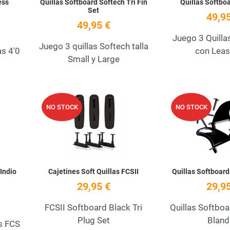
ess
Quillas Softboard Softech Tri Fin
Quillas Softboa
Set
49,95
49,95 €
Juego 3 Quilla
Juego 3 quillas Softech talla
as 4'0
con Leas
Small y Large
Add to Wishlist
Add to Wishlist
NO STOCK
NO STOCK
Quick View
Quick View
Indio
Cajetines Soft Quillas FCSII
Quillas Softboard
29,95 €
29,95
FCSII Softboard Black Tri
Quillas Softboar
Plug Set
Bland
s FCS