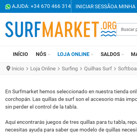
AJUDA: +34 670 466 314
INICIAR SESSÃO
A MINHA 
Buscar p
INÍCIO
NÓS
LOJA ONLINE
SALDOS
M
Inicio
Loja Online
Surfing
Quilhas Surf
Softboa
En Surfmarket hemos seleccionado en nuestra tienda onlin
corchopán. Las quillas de surf son el accesorio más impor
sin perder el control de la tabla.
Aquí encontrarás juegos de tres quillas para tu tabla, rep
necesitas ayuda para saber que modelo de quillas necesi