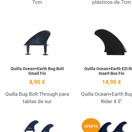
7cm
plásticos de 7cm
Add to Wishlist
Quick View
Quilla Ocean+Earth Bug Bolt
Quilla Ocean+Earth EZI R
Small Fin
Insert Box Fin
8,95 €
14,95 €
Quilla Bug Bolt Through para
Quilla Ocean+Earth Bu
tablas de sur
Rider 4.5''
Add to Wishlist
OFERTA