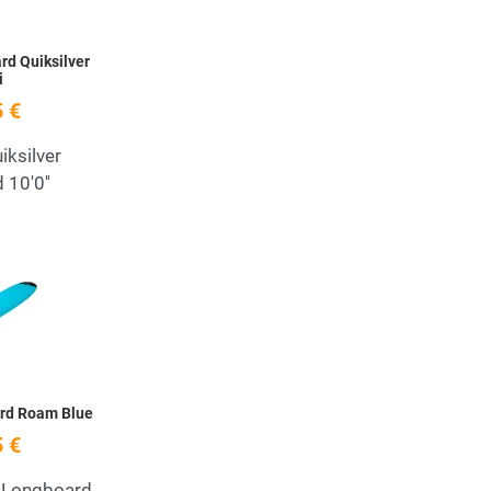
rd Quiksilver
i
 €
iksilver
 10'0''
 deseos
Añadir a la lista de deseos
Quick View
ard Roam Blue
 €
 Longboard