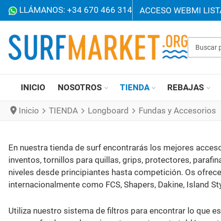
LLÁMANOS: +34 670 466 314
ACCESO WEB
MI LIS
Buscar p
INICIO
NOSOTROS
TIENDA
REBAJAS
Inicio
TIENDA
Longboard
Fundas y Accesorios
En nuestra tienda de surf encontrarás los mejores acceso
inventos, tornillos para quillas, grips, protectores, paraf
niveles desde principiantes hasta competición. Os ofre
internacionalmente como FCS, Shapers, Dakine, Island Sty
Utiliza nuestro sistema de filtros para encontrar lo que