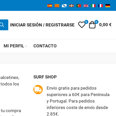
0
0
Mi lista de des
Carro
INICIAR SESIÓN / REGISTRARSE
0,00 €
MI PERFIL
CONTACTO
SURF SHOP
alcetines,
a todos los
Envío gratis para pedidos
superiores a 60€ para Península
y Portugal. Para pedidos
inferiores coste de envío desde
a tu compra
2.85€.