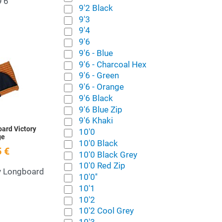
9'6
9'2 Black
9'3
9'4
9'6
9'6 - Blue
 deseos
Añadir a la lista de deseos
9'6 - Charcoal Hex
9'6 - Green
Quick View
9'6 - Orange
9'6 Black
9'6 Blue Zip
9'6 Khaki
ard Victory
10'0
ge
10'0 Black
 €
10'0 Black Grey
10'0 Red Zip
ry Longboard
10'0''
10'1
10'2
10'2 Cool Grey