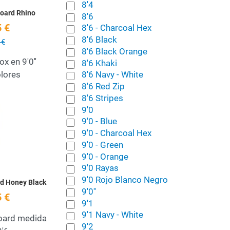
8'4
oard Rhino
8'6
 €
8'6 - Charcoal Hex
8'6 Black
 €
8'6 Black Orange
x en 9'0''
8'6 Khaki
olores
8'6 Navy - White
8'6 Red Zip
8'6 Stripes
 deseos
Añadir a la lista de deseos
9'0
9'0 - Blue
Quick View
9'0 - Charcoal Hex
9'0 - Green
9'0 - Orange
9'0 Rayas
9'0 Rojo Blanco Negro
d Honey Black
9'0''
 €
9'1
9'1 Navy - White
oard medida
9'2