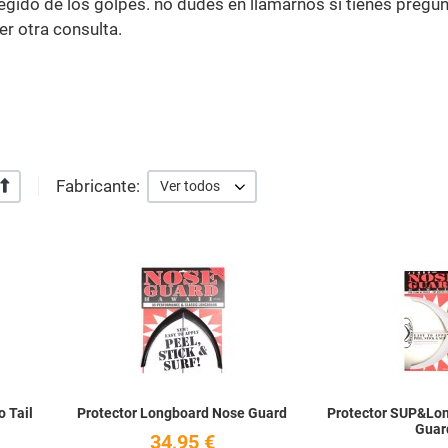
tegido de los golpes. no dudes en llamarnos si tienes pregu
er otra consulta.
Fabricante:
+/-
Ver todos
Añadir a la lista de deseos
Añadir a la lista de
Quick View
Quick View
 Tail
Protector Longboard Nose Guard
Protector SUP&Lo
Guar
34,95 €