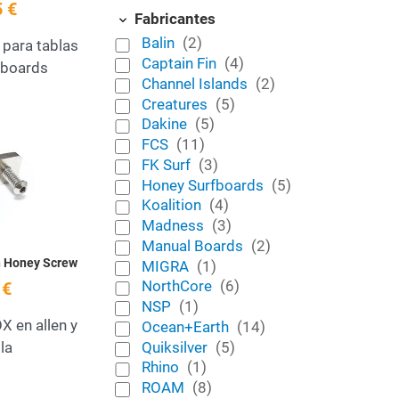
 €
Fabricantes
Balin
(2)
 para tablas
Captain Fin
(4)
gboards
Channel Islands
(2)
Creatures
(5)
Dakine
(5)
 deseos
Añadir a la lista de deseos
FCS
(11)
FK Surf
(3)
Quick View
Honey Surfboards
(5)
Koalition
(4)
Madness
(3)
Manual Boards
(2)
in Honey Screw
MIGRA
(1)
NorthCore
(6)
 €
NSP
(1)
X en allen y
Ocean+Earth
(14)
Quiksilver
(5)
la
Rhino
(1)
ROAM
(8)