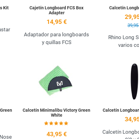
s Kit
Cajetín Longboard FCS Box
Calcetín Longb
Adapter
29,95
14,95 €
39,95
ustar
Adaptador para longboards
Rhino Long So
y quillas FCS
varios c
Añadir a la lista de deseos
Añadir a la lista de
Quick View
Quick View
 Green
Calcetín Minimalibu Victory Green
Calcetín Longboar
White
34,95
Calcetín Longb
43,95 €
 Nose