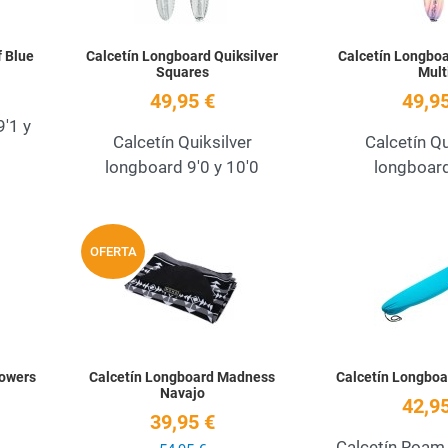
f Blue
Calcetín Longboard Quiksilver
Calcetín Longboa
Squares
Mult
49,95 €
49,95
9'1 y
Calcetín Quiksilver
Calcetín Qu
longboard 9'0 y 10'0
longboard
Añadir a la lista de deseos
Añadir a la lista de
OFERTA
Quick View
Quick View
lowers
Calcetín Longboard Madness
Calcetín Longbo
Navajo
42,95
39,95 €
Calcetín Roam