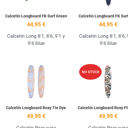
Calcetin Longboard FK Surf Green
Calcetin Longboard FK Sur
44,95 €
44,95 €
Calcetín Long 8'1, 8'6, 9'1 y
Calcetín Long 8'1, 8'6, 
9'6 blue
9'6 blue
Añadir a la lista de deseos
NO STOCK
Quick View
Calcetín Longboard Roxy Tie Dye
Calcetín Longboard Roxy F
49,95 €
49,95 €
Calcetín Roxy para
Calcetín Roxy para