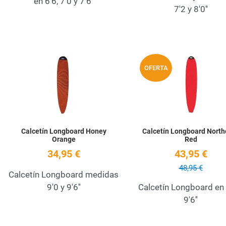
en 6'6, 7'0 y 7'6''
7'2 y 8'0''
Añadir a la lista de deseos
OFERTA
Quick View
Calcetín Longboard Honey
Calcetín Longboard North
Orange
Red
34,95 €
43,95 €
48,95 €
Calcetín Longboard medidas
9'0 y 9'6''
Calcetín Longboard en 
9'6''