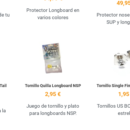
49,95
Protector Longboard en
de tu
Protector nose
varios colores
SUP y lon
Añadir a la lista de deseos
Añadir a la lista de
Quick View
Quick View
Tail
Tornillo Quilla Longboard NSP
Tornillo Single F
2,95 €
1,95
Juego de tornillo y plato
Tornillos US BO
 la
para longboards NSP.
estrel