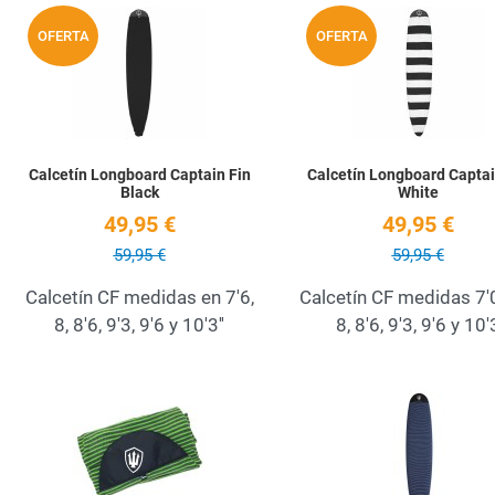
Añadir a la lista de deseos
OFERTA
OFERTA
Quick View
Calcetín Longboard Captain Fin
Calcetín Longboard Captai
Black
White
49,95 €
49,95 €
59,95 €
59,95 €
Calcetín CF medidas en 7'6,
Calcetín CF medidas 7'0
8, 8'6, 9'3, 9'6 y 10'3''
8, 8'6, 9'3, 9'6 y 10'
Añadir a la lista de deseos
Quick View