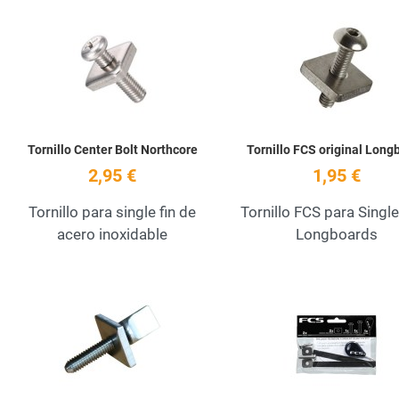
Añadir a la lista de deseos
Quick View
Tornillo Center Bolt Northcore
Tornillo FCS original Long
2,95 €
1,95 €
Tornillo para single fin de
Tornillo FCS para Single
acero inoxidable
Longboards
Añadir a la lista de deseos
Quick View