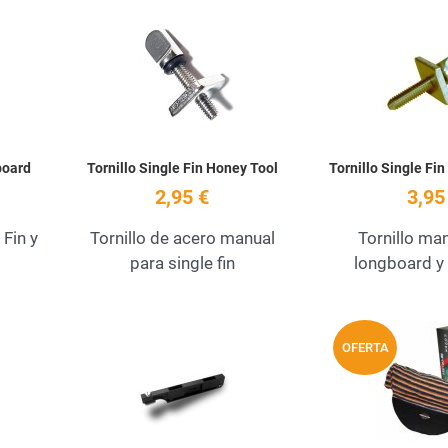
Añadir a la lista de deseos
Añadir a la lista de
Quick View
Quick View
board
Tornillo Single Fin Honey Tool
Tornillo Single Fi
2,95 €
3,95
 Fin y
Tornillo de acero manual
Tornillo ma
para single fin
longboard y 
Añadir a la lista de deseos
Añadir a la lista de
OFERTA
Quick View
Quick View