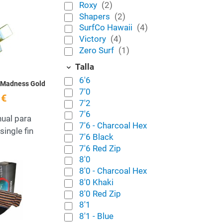
Roxy
(2)
 deseos
Añadir a la lista de deseos
Shapers
(2)
SurfCo Hawaii
(4)
Quick View
Victory
(4)
Zero Surf
(1)
Talla
6'6
n Madness Gold
7'0
 €
7'2
7'6
nual para
7'6 - Charcoal Hex
single fin
7'6 Black
7'6 Red Zip
8'0
 deseos
Añadir a la lista de deseos
8'0 - Charcoal Hex
8'0 Khaki
Quick View
8'0 Red Zip
8'1
8'1 - Blue