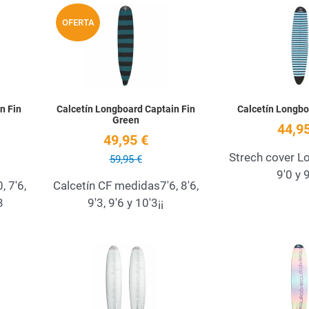
Añadir a la lista de deseos
Añadir a la lista de
OFERTA
Quick View
Quick View
n Fin
Calcetín Longboard Captain Fin
Calcetín Longbo
Green
44,95
49,95 €
Strech cover L
59,95 €
9'0 y 9
, 7'6,
Calcetín CF medidas7'6, 8'6,
3
9'3, 9'6 y 10'3¡¡
Añadir a la lista de deseos
Añadir a la lista de
Quick View
Quick View