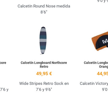
9'0 y 
Calcetín Round Nose medida
8'6''
Añadir a la lista de deseos
Añadir a la lista de
Quick View
Quick View
core
Calcetín Longboard Northcore
Calcetín Longbo
Retro
Oran
49,95 €
44,95
Wide Stripes Retro Sock en
Calcetín Victo
7'6 y
7'6 y 9'6''
9'0