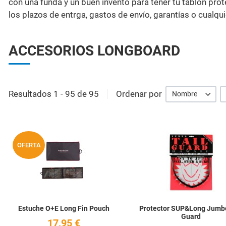
con una funda y un buen invento para tener tu tablón pro
los plazos de entrga, gastos de envío, garantías o cualqui
ACCESORIOS LONGBOARD
Resultados 1 - 95 de 95
Ordenar por
Nombre
Añadir a la lista de deseos
OFERTA
Quick View
Estuche O+E Long Fin Pouch
Protector SUP&Long Jumbo
Guard
17,95 €