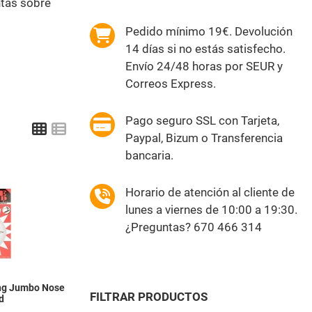
ntas sobre
Pedido mínimo 19€. Devolución
14 días si no estás satisfecho.
Envío 24/48 horas por SEUR y
Correos Express.
Pago seguro SSL con Tarjeta,
Grid
List
Paypal, Bizum o Transferencia
bancaria.
 deseos
Añadir a la lista de deseos
Horario de atención al cliente de
lunes a viernes de 10:00 a 19:30.
Quick View
¿Preguntas? 670 466 314
ng Jumbo Nose
FILTRAR PRODUCTOS
d