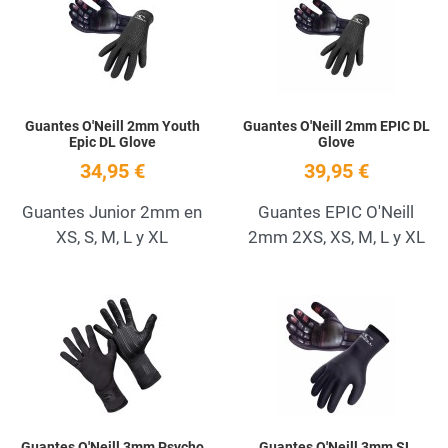
Quick View
Q
Guantes O'Neill 2mm Youth
Guantes O'Neill 2mm EPIC DL
Epic DL Glove
Glove
34,95 €
39,95 €
Guantes Junior 2mm en
Guantes EPIC O'Neill
XS, S, M, L y XL
2mm 2XS, XS, M, L y XL
Add to Wishlist
A
Quick View
Q
Guantes O'Neill 3mm Psycho
Guantes O'Neill 3mm SL