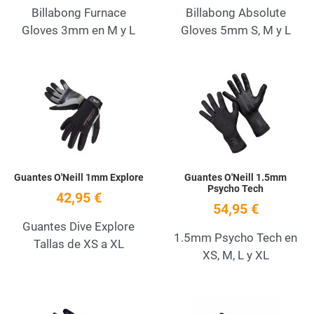
Billabong Furnace
Billabong Absolute
Gloves 3mm en M y L
Gloves 5mm S, M y L
Add to Wishlist
A
Quick View
Q
Guantes O'Neill 1mm Explore
Guantes O'Neill 1.5mm
Psycho Tech
42,95 €
54,95 €
Guantes Dive Explore
1.5mm Psycho Tech en
Tallas de XS a XL
XS, M, L y XL
Add to Wishlist
A