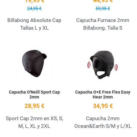
19,95 €
44,95 €
24,95 €
59,95 €
Billabong Absolute Cap
Capucha Furnace 2mm
Tallas L y XL
Billabong. Talla S
Add to Wishlist
A
Quick View
Q
Capucha O'Neill Sport Cap
Capucha O+E Free Flex Easy
2mm
Hear 2mm
28,95 €
34,95 €
Sport Cap 2mm en XS, S,
Capucha 2mm
M, L, XL y 2XL
Ocean&Earth S/M y L/XL