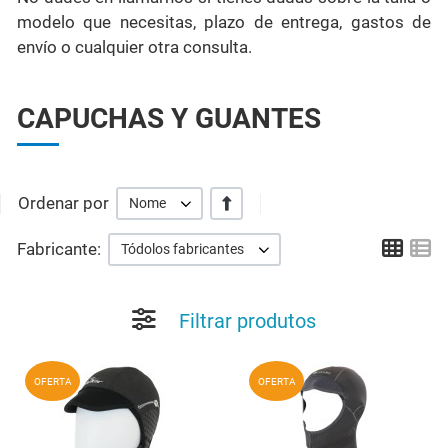
modelo que necesitas, plazo de entrega, gastos de
envío o cualquier otra consulta.
CAPUCHAS Y GUANTES
Ordenar por
+/-
Nome
Grid
Li
Fabricante:
Tódolos fabricantes
Filtrar produtos
Add to Wishlist
A
OFERTA
OFERTA
Quick View
Q