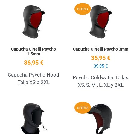
Add to Wishlist
A
OFERTA
Quick View
Q
Capucha O'Neill Psycho
Capucha O'Neill Psycho 3mm
1.5mm
36,95 €
36,95 €
39,95 €
Capucha Psycho Hood
Psycho Coldwater Tallas
Talla XS a 2XL
XS, S, M , L, XL y 2XL
Add to Wishlist
A
OFERTA
Quick View
Q