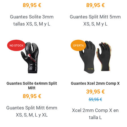
89,95 €
89,95 €
Guantes Solite 3mm
Guantes Split Mitt 5mm
tallas XS, S, M y L
XS, S, M y L
Add to Wishlist
A
NO STOCK
OFERTA
Quick View
Q
Guantes Solite 6x4mm Split
Guantes Xcel 2mm Comp X
Mitt
39,95 €
89,95 €
59,95 €
Guantes Split Mitt 6mm
Xcel 2mm Comp X en
XS, S, M, L y XL
talla L