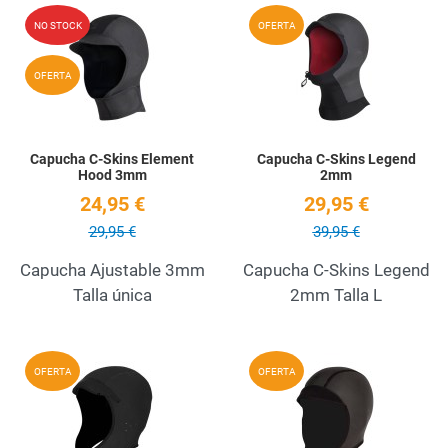
Add to Wishlist
A
NO STOCK
OFERTA
Quick View
Q
OFERTA
Capucha C-Skins Element
Capucha C-Skins Legend
Hood 3mm
2mm
24,95 €
29,95 €
29,95 €
39,95 €
Capucha Ajustable 3mm
Capucha C-Skins Legend
Talla única
2mm Talla L
Add to Wishlist
A
OFERTA
OFERTA
Quick View
Q