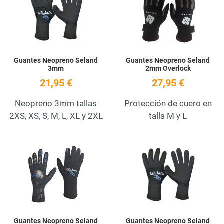
Quick View
Q
Guantes Neopreno Seland
Guantes Neopreno Seland
3mm
2mm Overlock
21,95 €
27,95 €
Neopreno 3mm tallas
Protección de cuero en
2XS, XS, S, M, L, XL y 2XL
talla M y L
Add to Wishlist
A
Quick View
Q
Guantes Neopreno Seland
Guantes Neopreno Seland