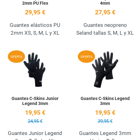
2mm PU Flex
4mm
29,95 €
27,95 €
Guantes elásticos PU
Guantes neopreno
2mm XS, S, M, L y XL
Seland tallas S, M, L y XL
Add to Wishlist
A
OFERTA
OFERTA
Quick View
Q
Guantes C-Skins Junior
Guantes C-Skins Legend
Legend 3mm
3mm
19,95 €
19,95 €
24,95 €
39,95 €
Guantes Junior Legend
Guantes Legend 3mm