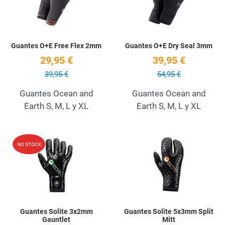
Guantes O+E Free Flex 2mm
Guantes O+E Dry Seal 3mm
29,95 €
39,95 €
39,95 €
54,95 €
Guantes Ocean and
Guantes Ocean and
Earth S, M, L y XL
Earth S, M, L y XL
Add to Wishlist
A
NO STOCK
Quick View
Q
Guantes Solite 3x2mm
Guantes Solite 5x3mm Split
Gauntlet
Mitt