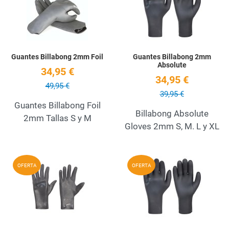
Quick View
Q
Guantes Billabong 2mm Foil
Guantes Billabong 2mm
Absolute
34,95 €
34,95 €
49,95 €
39,95 €
Guantes Billabong Foil
Billabong Absolute
2mm Tallas S y M
Gloves 2mm S, M. L y XL
Add to Wishlist
A
OFERTA
OFERTA
Quick View
Q