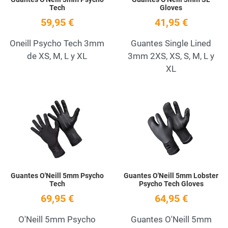
Tech
Gloves
59,95 €
41,95 €
Oneill Psycho Tech 3mm
Guantes Single Lined
de XS, M, L y XL
3mm 2XS, XS, S, M, L y
XL
Add to Wishlist
A
Quick View
Q
Guantes O'Neill 5mm Psycho
Guantes O'Neill 5mm Lobster
Tech
Psycho Tech Gloves
69,95 €
64,95 €
O'Neill 5mm Psycho
Guantes O'Neill 5mm