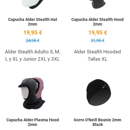
Capucha Alder Stealth Hat
Capucha Alder Stealth Hood
2mm
2mm
19,95 €
19,95 €
24,95 €
31,95 €
Alder Stealth Adulto S, M,
Alder Stealth Hooded
L y XL y Junior 2XL y 3XL
Tallas XL
Add to Wishlist
A
Quick View
Q
Capucha Alder Plasma Hood
Gorro O'Neill Beanie 2mm
2mm
Black