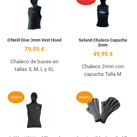
Quick View
Q
O'Neill Dive 3mm Vest Hood
Seland Chaleco Capucha
2mm
79,95 €
49,95 €
Chaleco de buceo en
Chaleco 2mm con
tallas S, M, L y XL
capucha Talla M
Add to Wishlist
A
OFERTA
OFERTA
Quick View
Q