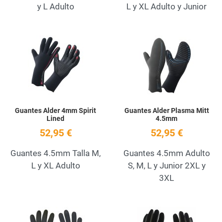
y L Adulto
L y XL Adulto y Junior
Add to Wishlist
A
Quick View
Q
Guantes Alder 4mm Spirit
Guantes Alder Plasma Mitt
Lined
4.5mm
52,95 €
52,95 €
Guantes 4.5mm Talla M,
Guantes 4.5mm Adulto
L y XL Adulto
S, M, L y Junior 2XL y
3XL
Add to Wishlist
A