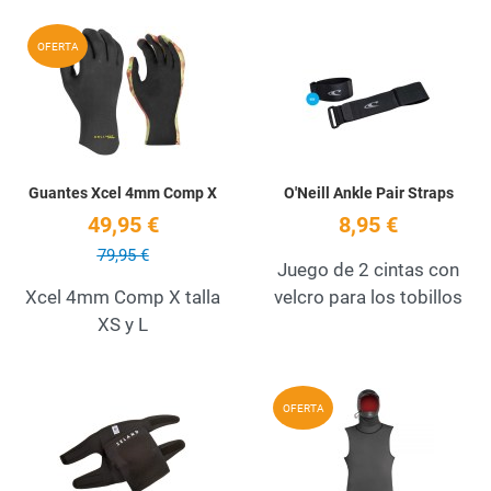
Add to Wishlist
A
OFERTA
Quick View
Q
Guantes Xcel 4mm Comp X
O'Neill Ankle Pair Straps
49,95 €
8,95 €
79,95 €
Juego de 2 cintas con
Xcel 4mm Comp X talla
velcro para los tobillos
XS y L
Add to Wishlist
A
OFERTA
Quick View
Q