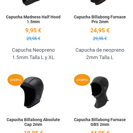
Capucha Madness Half Hood
Capucha Billabong Furnace
1.5mm
Pro 2mm
9,95 €
24,95 €
29,95 €
29,95 €
Capucha Neopreno
Capucha de neopreno
1.5mm Talla L y XL
2mm Talla L
Add to Wishlist
A
OFERTA
OFERTA
Quick View
Q
Capucha Billabong Absolute
Capucha Billabong Furnace
Cap 2mm
GBS 2mm