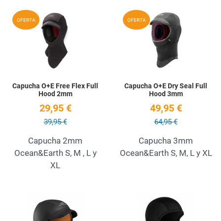
Add to Wishlist
A
OFERTA
OFERTA
Quick View
Q
Capucha O+E Free Flex Full
Capucha O+E Dry Seal Full
Hood 2mm
Hood 3mm
29,95 €
49,95 €
39,95 €
64,95 €
Capucha 2mm
Capucha 3mm
Ocean&Earth S, M , L y
Ocean&Earth S, M, L y XL
XL
Add to Wishlist
A
Quick View
Q