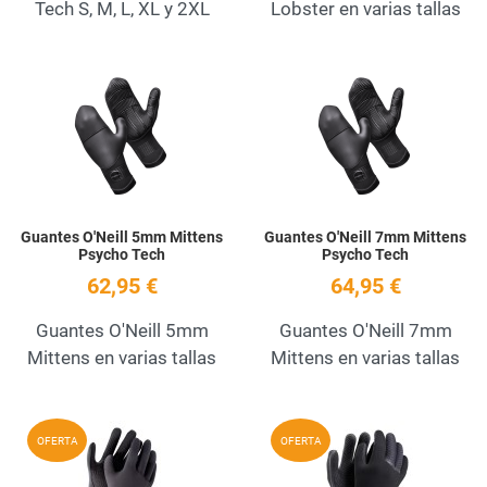
Tech S, M, L, XL y 2XL
Lobster en varias tallas
Add to Wishlist
A
Quick View
Q
Guantes O'Neill 5mm Mittens
Guantes O'Neill 7mm Mittens
Psycho Tech
Psycho Tech
62,95 €
64,95 €
Guantes O'Neill 5mm
Guantes O'Neill 7mm
Mittens en varias tallas
Mittens en varias tallas
Add to Wishlist
A
OFERTA
OFERTA
Quick View
Q