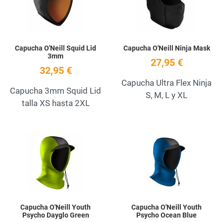
Capucha O'Neill Squid Lid
Capucha O'Neill Ninja Mask
3mm
27,95 €
32,95 €
Capucha Ultra Flex Ninja
Capucha 3mm Squid Lid
S, M, L y XL
talla XS hasta 2XL
Add to Wishlist
A
Quick View
Q
Capucha O'Neill Youth
Capucha O'Neill Youth
Psycho Dayglo Green
Psycho Ocean Blue