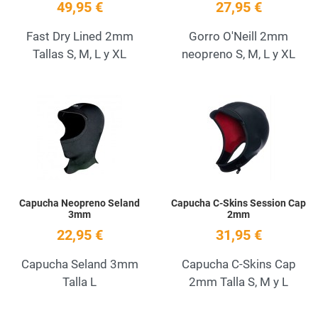
49,95 €
27,95 €
Fast Dry Lined 2mm
Gorro O'Neill 2mm
Tallas S, M, L y XL
neopreno S, M, L y XL
Add to Wishlist
A
Quick View
Q
Capucha Neopreno Seland
Capucha C-Skins Session Cap
3mm
2mm
22,95 €
31,95 €
Capucha Seland 3mm
Capucha C-Skins Cap
Talla L
2mm Talla S, M y L