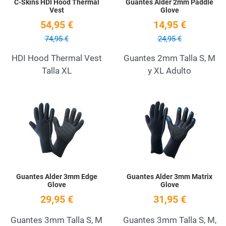
C-Skins HDI Hood Thermal
Guantes Alder 2mm Paddle
Vest
Glove
54,95 €
14,95 €
74,95 €
24,95 €
HDI Hood Thermal Vest
Guantes 2mm Talla S, M
Talla XL
y XL Adulto
Add to Wishlist
A
Quick View
Q
Guantes Alder 3mm Edge
Guantes Alder 3mm Matrix
Glove
Glove
29,95 €
31,95 €
Guantes 3mm Talla S, M
Guantes 3mm Talla S, M,