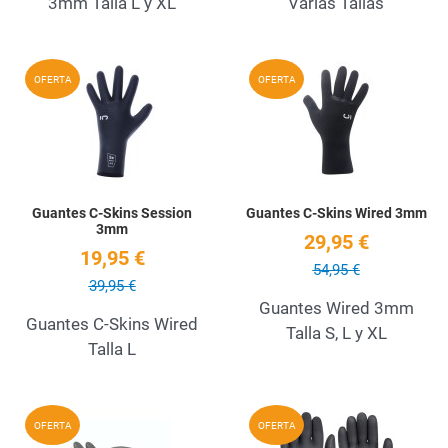
3mm Talla L y XL
Varias Tallas
Add to Wishlist
A
OFERTA
OFERTA
Quick View
Q
Guantes C-Skins Session
Guantes C-Skins Wired 3mm
3mm
29,95 €
19,95 €
54,95 €
39,95 €
Guantes Wired 3mm
Guantes C-Skins Wired
Talla S, L y XL
Talla L
Add to Wishlist
A
OFERTA
OFERTA