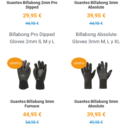
Guantes Billabong 2mm Pro
Guantes Billabong 3mm
Dipped
Absolute
29,95 €
39,95 €
44,95 €
44,95 €
Billabong Pro Dipped
Billabong Absolute
Gloves 2mm S, M y L
Gloves 3mm M, L y XL
Add to Wishlist
A
OFERTA
OFERTA
Quick View
Q
Guantes Billabong 3mm
Guantes Billabong 5mm
Furnace
Absolute
44,95 €
39,95 €
54,95 €
49,95 €