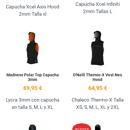
Capucha Xcel Infiniti
Capucha Xcel Axis Hood
2mm Tallas L
2mm Talla xl
Add to Wishlist
A
Quick View
Q
Madness Polar Top Capucha
O'Neill Thermo-X Vest Neo
3mm
Hood
69,95 €
64,95 €
Lycra 3mm con capucha
Chaleco Thermo-X Talla
en talla S, M, L y XL
XS, S, M, L, XL y 2XL
Add to Wishlist
A
NO STOCK