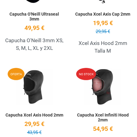
Capucha O'Neill Ultraseal
Capucha Xcel Axis Cap 2mm
3mm
19,95 €
49,95 €
29,95 €
Capucha O'Neill 3mm XS,
Xcel Axis Hood 2mm
S, M, L, XL y 2XL
Talla M
Add to Wishlist
A
OFERTA
NO STOCK
Quick View
Q
Capucha Xcel Axis Hood 2mm
Capucha Xcel Infiniti Hood
2mm
29,95 €
54,95 €
43,95 €