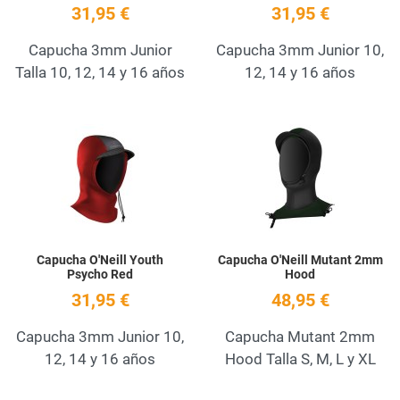
31,95 €
31,95 €
Capucha 3mm Junior
Capucha 3mm Junior 10,
Talla 10, 12, 14 y 16 años
12, 14 y 16 años
Add to Wishlist
A
Quick View
Q
Capucha O'Neill Youth
Capucha O'Neill Mutant 2mm
Psycho Red
Hood
31,95 €
48,95 €
Capucha 3mm Junior 10,
Capucha Mutant 2mm
12, 14 y 16 años
Hood Talla S, M, L y XL