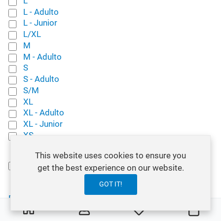
L
L - Adulto
L - Junior
L/XL
M
M - Adulto
S
S - Adulto
S/M
XL
XL - Adulto
XL - Junior
XS
Stock
This website uses cookies to ensure you
In Stock
(85)
get the best experience on our website.
Price
GOT IT!
Reset All
0
0
My Wishlist
Carro