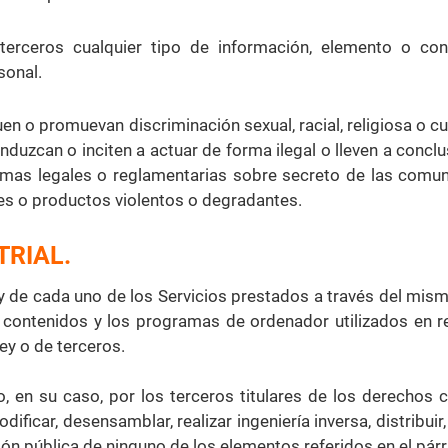
 terceros cualquier tipo de información, elemento o co
sonal.
uen o promuevan discriminación sexual, racial, religiosa o c
nduzcan o inciten a actuar de forma ilegal o lleven a concl
rmas legales o reglamentarias sobre secreto de las comunic
es o productos violentos o degradantes.
TRIAL.
y de cada uno de los Servicios prestados a través del mismo
us contenidos y los programas de ordenador utilizados en 
ey o de terceros.
 en su caso, por los terceros titulares de los derechos 
ificar, desensamblar, realizar ingeniería inversa, distribuir,
ón pública de ninguno de los elementos referidos en el párra