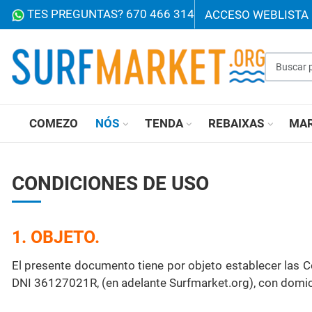
TES PREGUNTAS? 670 466 314
ACCESO WEB
LISTA
Buscar p
COMEZO
NÓS
TENDA
REBAIXAS
MA
CONDICIONES DE USO
1. OBJETO.
El presente documento tiene por objeto establecer las C
DNI 36127021R, (en adelante Surfmarket.org), con domicil