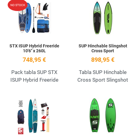
Add to Wishlist
A
NO STOCK
Quick View
Q
STX ISUP Hybrid Freeride
SUP Hinchable Slingshot
10'6" x 260L
Cross Sport
748,95 €
898,95 €
Pack tabla SUP STX
Tabla SUP Hinchable
ISUP Hybrid Freeride
Cross Sport Slingshot
Add to Wishlist
A
Quick View
Q