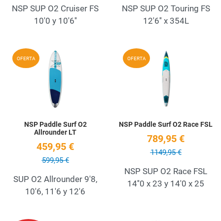
NSP SUP O2 Cruiser FS
NSP SUP O2 Touring FS
10'0 y 10'6''
12'6'' x 354L
Add to Wishlist
A
OFERTA
OFERTA
Quick View
Q
NSP Paddle Surf O2
NSP Paddle Surf O2 Race FSL
Allrounder LT
789,95 €
459,95 €
1149,95 €
599,95 €
NSP SUP O2 Race FSL
SUP O2 Allrounder 9'8,
14''0 x 23 y 14'0 x 25
10'6, 11'6 y 12'6