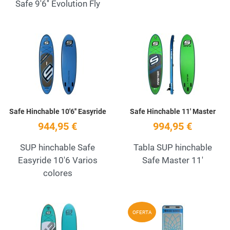
Safe 9'6'' Evolution Fly
Add to Wishlist
A
Quick View
Q
Safe Hinchable 10'6'' Easyride
Safe Hinchable 11' Master
944,95 €
994,95 €
SUP hinchable Safe
Tabla SUP hinchable
Easyride 10'6 Varios
Safe Master 11'
colores
Add to Wishlist
A
OFERTA
Quick View
Q