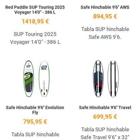
Red Paddle SUP Touring 2025
Safe Hinchable 9'6'' AWS
Voyager 14'0" - 386 L
894,95 €
1418,95 €
Tabla SUP hinchable
SUP Touring 2025
Safe AWS 9'6.
Voyager 14'0" - 386 L
Add to Wishlist
A
Quick View
Q
Safe Hinchable 9'6'' Evolution
Safe Hinchable 9'6'' Travel
Fly
699,95 €
795,95 €
Tabla SUP hinchable
Tabla SUP hinchable
Safe Travel 9'6'' x 32''