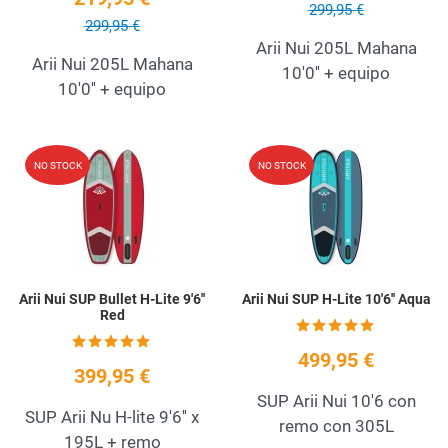
299,95 €
299,95 €
Arii Nui 205L Mahana
Arii Nui 205L Mahana
10'0'' + equipo
10'0'' + equipo
Add to Wishlist
A
NO STOCK
NO STOCK
Quick View
Q
Arii Nui SUP Bullet H-Lite 9'6''
Arii Nui SUP H-Lite 10'6'' Aqua
Red
499,95 €
399,95 €
SUP Arii Nui 10'6 con
SUP Arii Nu H-lite 9'6'' x
remo con 305L
195L + remo