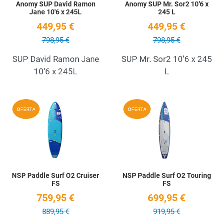
Anomy SUP David Ramon
Anomy SUP Mr. Sor2 10'6 x
Jane 10'6 x 245L
245 L
449,95 €
449,95 €
798,95 €
798,95 €
SUP David Ramon Jane
SUP Mr. Sor2 10'6 x 245
10'6 x 245L
L
Add to Wishlist
A
OFERTA
OFERTA
Quick View
Q
NSP Paddle Surf O2 Cruiser
NSP Paddle Surf O2 Touring
FS
FS
759,95 €
699,95 €
889,95 €
919,95 €