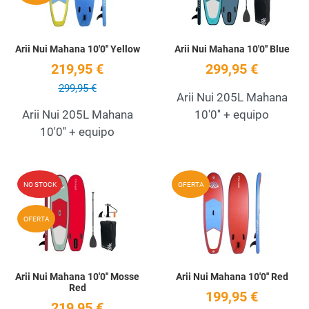
Arii Nui Mahana 10'0'' Yellow
Arii Nui Mahana 10'0'' Blue
219,95 €
299,95 €
299,95 €
Arii Nui 205L Mahana
Arii Nui 205L Mahana
10'0'' + equipo
10'0'' + equipo
Add to Wishlist
A
NO STOCK
OFERTA
Quick View
Q
OFERTA
Arii Nui Mahana 10'0'' Mosse
Arii Nui Mahana 10'0'' Red
Red
199,95 €
219,95 €