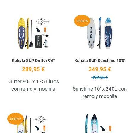
Add to Wishlist
A
OFERTA
Quick View
Q
Kohala SUP Drifter 9'6''
Kohala SUP Sunshine 10'0''
289,95 €
349,95 €
499,95 €
Drifter 9'6'' x 175 Litros
con remo y mochila
Sunshine 10' x 240L con
remo y mochila
Add to Wishlist
A
OFERTA
Quick View
Q