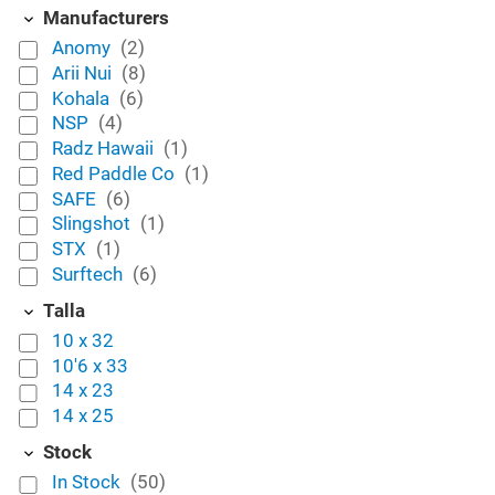
Manufacturers
Anomy
(2)
Arii Nui
(8)
Kohala
(6)
NSP
(4)
Radz Hawaii
(1)
Red Paddle Co
(1)
SAFE
(6)
Slingshot
(1)
STX
(1)
Surftech
(6)
Talla
10 x 32
10'6 x 33
14 x 23
14 x 25
Stock
In Stock
(50)