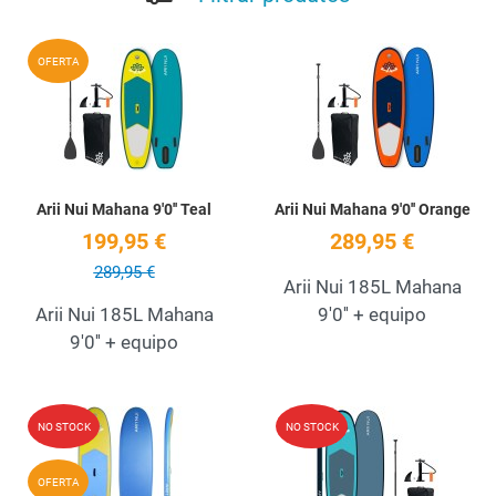
Add to Wishlist
A
OFERTA
Quick View
Q
Arii Nui Mahana 9'0'' Teal
Arii Nui Mahana 9'0'' Orange
199,95 €
289,95 €
289,95 €
Arii Nui 185L Mahana
Arii Nui 185L Mahana
9'0'' + equipo
9'0'' + equipo
Add to Wishlist
A
NO STOCK
NO STOCK
Quick View
Q
OFERTA