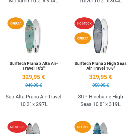
Monarch 10'2'' x 304L
Travel 10'2'' x 304L
Add to Wishlist
A
OFERTA
NO STOCK
Quick View
Q
OFERTA
Surftech Prana x Alta Air-
Surftech Prana x High Seas
Travel 10'2''
Air Travel 10'8''
329,95 €
329,95 €
949,95 €
959,95 €
Sup Alta Prana Air-Travel
SUP Hinchable High
10'2'' x 297L
Seas 10'8'' x 319L
Add to Wishlist
A
NO STOCK
OFERTA