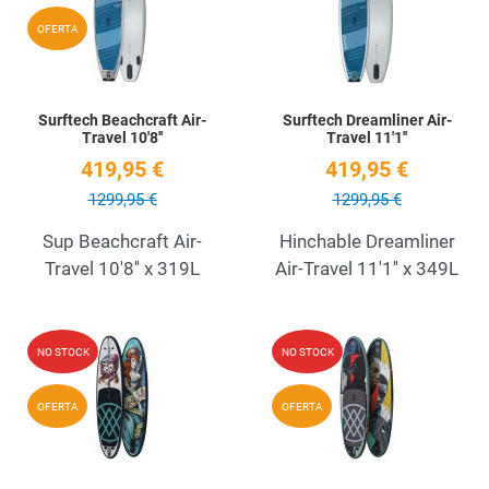
Quick View
Q
OFERTA
Surftech Beachcraft Air-
Surftech Dreamliner Air-
Travel 10'8''
Travel 11'1''
419,95 €
419,95 €
1299,95 €
1299,95 €
Sup Beachcraft Air-
Hinchable Dreamliner
Travel 10'8'' x 319L
Air-Travel 11'1'' x 349L
Add to Wishlist
A
NO STOCK
NO STOCK
Quick View
Q
OFERTA
OFERTA