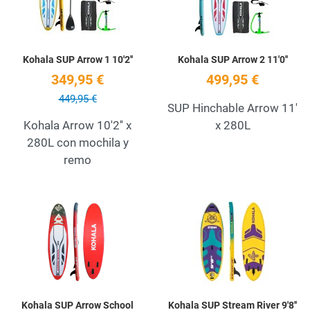
Kohala SUP Arrow 1 10'2''
Kohala SUP Arrow 2 11'0''
349,95 €
499,95 €
449,95 €
SUP Hinchable Arrow 11'
Kohala Arrow 10'2'' x
x 280L
280L con mochila y
remo
Add to Wishlist
A
Quick View
Q
Kohala SUP Arrow School
Kohala SUP Stream River 9'8''