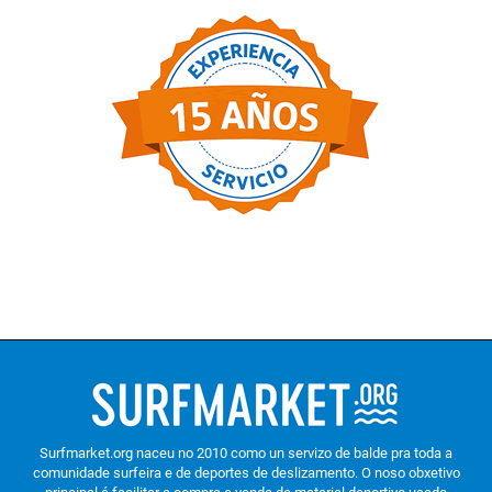
Surfmarket.org naceu no 2010 como un servizo de balde pra toda a
comunidade surfeira e de deportes de deslizamento. O noso obxetivo