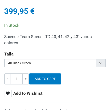
399,95 €
In Stock
Science Team Specs LTD 40, 41, 42 y 43'' varios
colores
Talla
40 Black Green
Quantity
-
+
Add to Wishlist