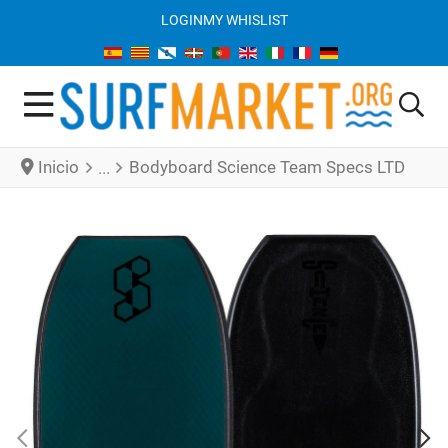
LOGIN
MY WHISLIST
Inicio
Bodyboard Science Team Specs LTD