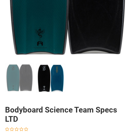
PREV
N
Bodyboard Science Team Specs
LTD