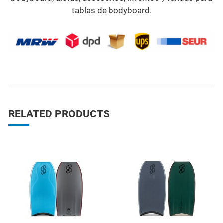
tablas de bodyboard.
RELATED PRODUCTS
Add to Wishlist
A
Quick View
Q