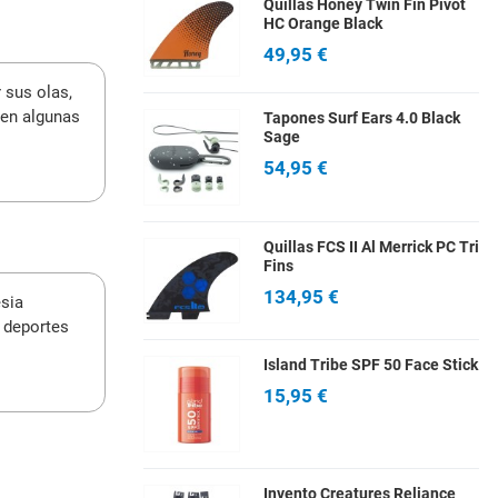
Quillas Honey Twin Fin Pivot
HC Orange Black
49,95 €
 sus olas,
pen algunas
Tapones Surf Ears 4.0 Black
Sage
54,95 €
Quillas FCS II Al Merrick PC Tri
Fins
134,95 €
esia
s deportes
Island Tribe SPF 50 Face Stick
15,95 €
Invento Creatures Reliance