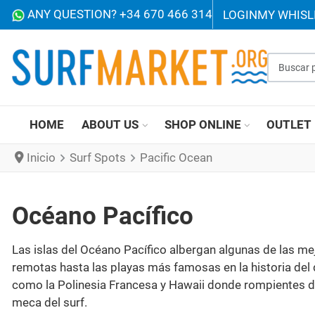
ANY QUESTION? +34 670 466 314
LOGIN
MY WHISL
Buscar p
HOME
ABOUT US
SHOP ONLINE
OUTLET
Inicio
Surf Spots
Pacific Ocean
Océano Pacífico
Las islas del Océano Pacífico albergan algunas de las m
remotas hasta las playas más famosas en la historia del
como la Polinesia Francesa y Hawaii donde rompientes de 
meca del surf.