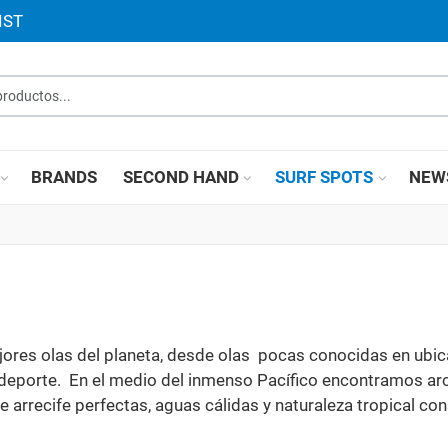
IST
roductos...
BRANDS
SECOND HAND
SURF SPOTS
NEW
ejores olas del planeta, desde olas pocas conocidas en ubi
 deporte. En el medio del inmenso Pacífico encontramos ar
arrecife perfectas, aguas cálidas y naturaleza tropical con