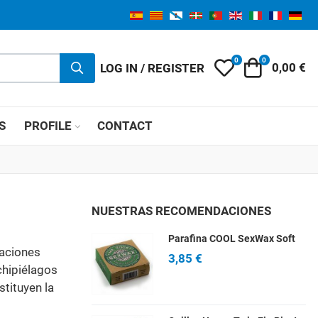
0
0
My Wishlist
Cart
LOG IN / REGISTER
0,00 €
S
PROFILE
CONTACT
NUESTRAS RECOMENDACIONES
Parafina COOL SexWax Soft
caciones
3,85 €
chipiélagos
stituyen la