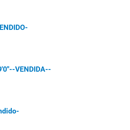
VENDIDO-
'0''--VENDIDA--
ndido-