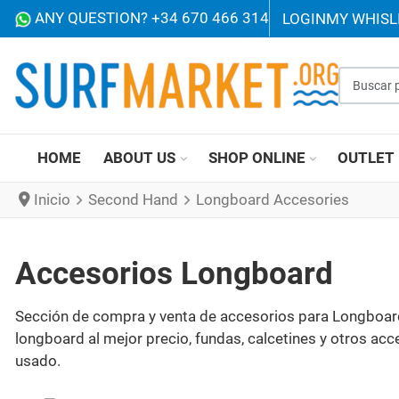
ANY QUESTION? +34 670 466 314
LOGIN
MY WHISL
Buscar p
HOME
ABOUT US
SHOP ONLINE
OUTLET
Inicio
Second Hand
Longboard Accesories
Accesorios Longboard
Sección de compra y venta de accesorios para Longboard 
longboard al mejor precio, fundas, calcetines y otros ac
usado.