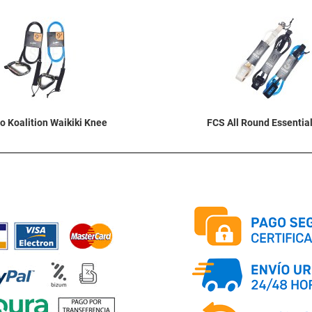
a de deseos
Añadir a la lista de deseos
Quick View
o Koalition Waikiki Knee
FCS All Round Essentia