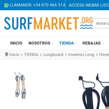
LLÁMANOS: +34 670 466 314
ACCESO WEB
MI LIS
Buscar p
INICIO
NOSOTROS
TIENDA
REBAJAS
Inicio
TIENDA
Longboard
Inventos Long
Hone