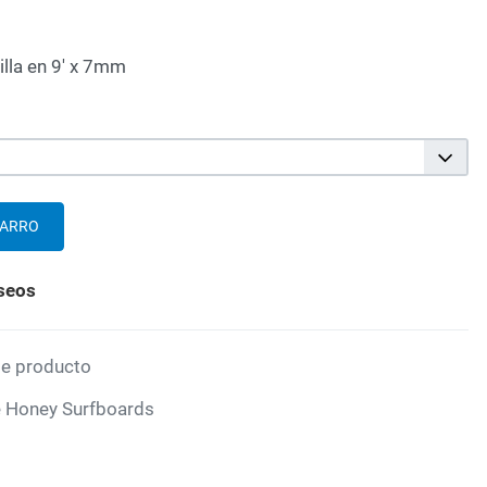
illa en 9' x 7mm
eseos
te producto
e Honey Surfboards