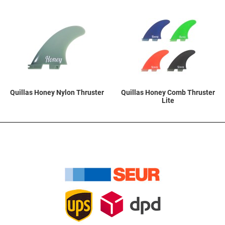
Añadir a la lista de deseos
A
Quick View
Q
Quillas Honey Nylon Thruster
Quillas Honey Comb Thruster
Lite