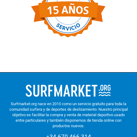
Surfmarket.org nace en 2010 como un servicio gratuito para toda la
comunidad surfera y de deportes de deslizamiento. Nuestro principal
objetivo es facilitar la compra y venta de material deportivo usado
entre particulares y también disponemos de tienda online con
productos nuevos.
+34 670 466 314