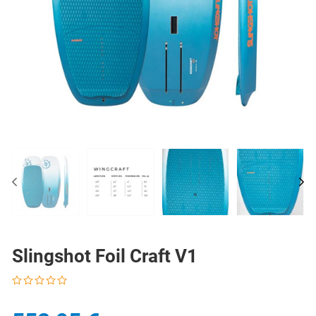
PREV
N
PREV
NE
Slingshot Foil Craft V1