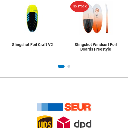
Add to Wishlist
A
NO STOCK
Quick View
Q
Slingshot Foil Craft V2
Slingshot Windsurf Foil
Boards Freestyle