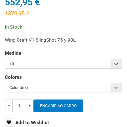
552,95 €
1370,95 €
In Stock
Wing Craft V1 SlingShot 75 y 90L
Medida
75
Colores
Color Unico
Cantidade
-
+
Add to Wishlist