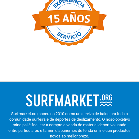
Surfmarket.org naceu no 2010 como un servizo de balde pra toda a
comunidade surfeira e de deportes de deslizamento. O noso obxetivo
principal é facilitar a compra e venda de material deportivo usado
entre particulares e tamén dispoñemos de tenda online con productos
novos ao mellor prezo.