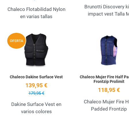
Brunotti Discovery k
Chaleco Flotabilidad Nylon
impact vest Talla 
en varias tallas
Add to Wishlist
OFERTA
Quick View
Chaleco Dakine Surface Vest
Chaleco Mujer Fire Half P
Frontzip Prolimit
139,95 €
118,95 €
179,95 €
Chaleco Mujer Fire H
Dakine Surface Vest en
Padded Frontzip
varios colores