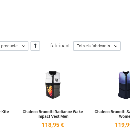
fabricant:
+/-
 producte
Tots els fabricants
Add to Wishlist
Add to Wishlist
Quick View
Quick View
 Kite
Chaleco Brunotti Radiance Wake
Chaleco Brunotti 
Impact Vest Men
Wom
118,95 €
119,9