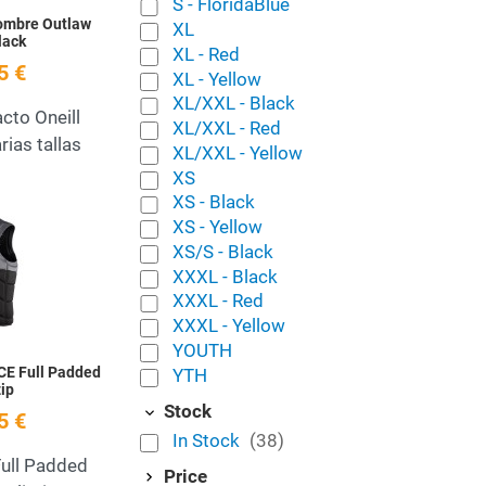
S - FloridaBlue
ombre Outlaw
XL
lack
XL - Red
5 €
XL - Yellow
XL/XXL - Black
cto Oneill
XL/XXL - Red
ias tallas
XL/XXL - Yellow
XS
XS - Black
Add to Wishlist
XS - Yellow
XS/S - Black
Quick View
XXXL - Black
XXXL - Red
XXXL - Yellow
YOUTH
CE Full Padded
YTH
ip
Stock
5 €
In Stock
(38)
ull Padded
Price