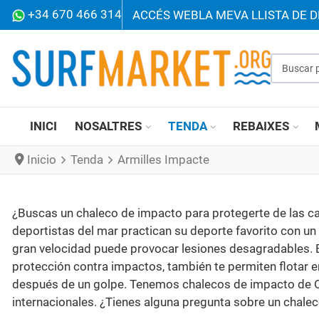
+34 670 466 314
ACCÉS WEB
LA MEVA LLISTA DE D
Buscar p
INICI
NOSALTRES
TENDA
REBAIXES
Inicio
Tenda
Armilles Impacte
¿Buscas un chaleco de impacto para protegerte de las caí
deportistas del mar practican su deporte favorito con un
gran velocidad puede provocar lesiones desagradables. E
protección contra impactos, también te permiten flotar en
después de un golpe. Tenemos chalecos de impacto de Onei
internacionales. ¿Tienes alguna pregunta sobre un chale