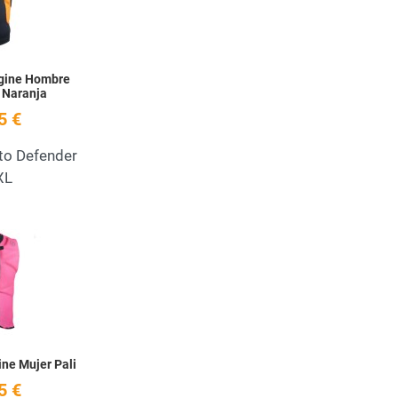
ngine Hombre
 Naranja
5 €
to Defender
XL
Add to Wishlist
Quick View
ne Mujer Pali
5 €