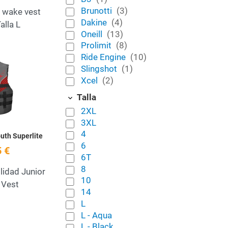
Brunotti
(3)
 wake vest
Dakine
(4)
lla L
Oneill
(13)
Prolimit
(8)
Ride Engine
(10)
Add to Wishlist
Slingshot
(1)
Xcel
(2)
Quick View
Talla
2XL
3XL
4
uth Superlite
6
 €
6T
8
lidad Junior
10
 Vest
14
L
L - Aqua
L - Black