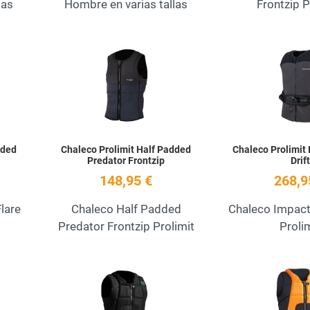
las
Hombre en varias tallas
Frontzip P
Add to Wishlist
Add to Wishlist
Quick View
Quick View
dded
Chaleco Prolimit Half Padded
Chaleco Prolimit
Predator Frontzip
Drift
148,95 €
268,9
lare
Chaleco Half Padded
Chaleco Impact
Predator Frontzip Prolimit
Proli
Add to Wishlist
Add to Wishlist
Quick View
Quick View