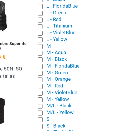
Add to Wishlist
L - FloridaBlue
L - Green
Quick View
L - Red
L - Titanium
L - VioletBlue
L - Yellow
mbre Superlite
M
k
M - Aqua
 €
M - Black
M - FloridaBlue
ite 50N ISO
M - Green
s tallas
M - Orange
M - Red
M - VioletBlue
Add to Wishlist
M - Yellow
M/L - Black
Quick View
M/L - Yellow
S
S - Black