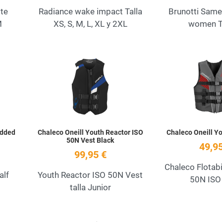
ite
Radiance wake impact Talla
Brunotti Same
M
XS, S, M, L, XL y 2XL
women Ta
Add to Wishlist
Add to Wishlist
Quick View
Quick View
added
Chaleco Oneill Youth Reactor ISO
Chaleco Oneill Yo
50N Vest Black
49,95
99,95 €
Chaleco Flotabi
alf
Youth Reactor ISO 50N Vest
50N ISO
talla Junior