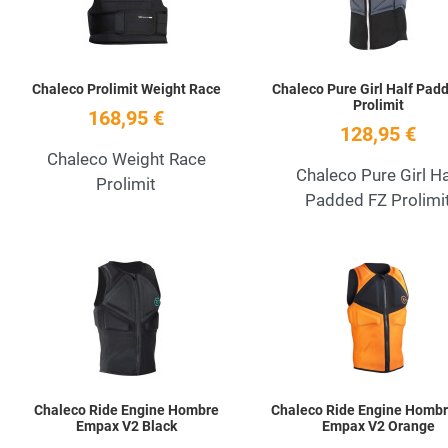
Chaleco Prolimit Weight Race
Chaleco Pure Girl Half Pad
Prolimit
168,95 €
128,95 €
Chaleco Weight Race
Chaleco Pure Girl Ha
Prolimit
Padded FZ Prolimi
Add to Wishlist
Quick View
Chaleco Ride Engine Hombre
Chaleco Ride Engine Hombr
Empax V2 Black
Empax V2 Orange