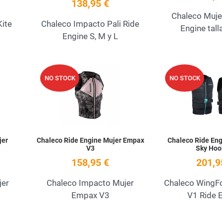
138,95 €
Chaleco Mujer
Kite
Chaleco Impacto Pali Ride
Engine tall
Engine S, M y L
Add to Wishlist
Add to Wishlist
NO STOCK
NO STOCK
Quick View
Quick View
jer
Chaleco Ride Engine Mujer Empax
Chaleco Ride Eng
V3
Sky Hoo
158,95 €
201,9
jer
Chaleco Impacto Mujer
Chaleco WingFo
Empax V3
V1 Ride 