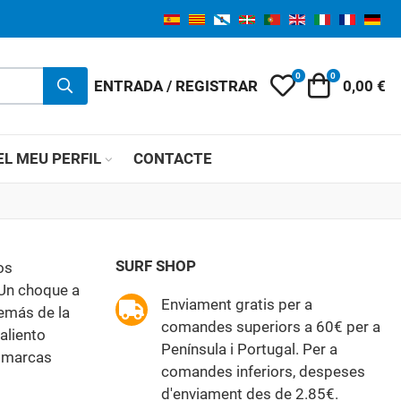
0
0
My Wishlist
Carret
ENTRADA / REGISTRAR
0,00 €
EL MEU PERFIL
CONTACTE
SURF SHOP
os
 Un choque a
Enviament gratis per a
emás de la
comandes superiors a 60€ per a
aliento
Península i Portugal. Per a
s marcas
comandes inferiors, despeses
d'enviament des de 2.85€.