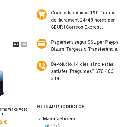
Comanda mínima 19€. Termini
de lliurament 24/48 hores per
SEUR i Correos Express.
Pagament segur SSL per Paypal,
Grid
List
Bizum, Targeta o Transferència.
Devolució 14 dies si no estàs
Add to Wishlist
satisfet. Preguntes? 670 466
314
Quick View
FILTRAR PRODUCTOS
Same Wake Vest
en
Manufacturers
5 €
B3
(1)