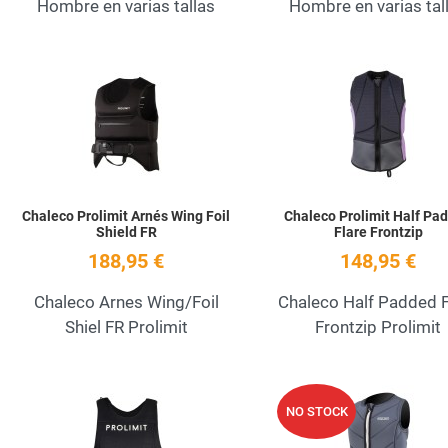
Hombre en varias tallas
Hombre en varias tal
Add to Wishlist
Quick View
Chaleco Prolimit Arnés Wing Foil
Chaleco Prolimit Half Pa
Shield FR
Flare Frontzip
188,95 €
148,95 €
Chaleco Arnes Wing/Foil
Chaleco Half Padded F
Shiel FR Prolimit
Frontzip Prolimit
Add to Wishlist
NO STOCK
Quick View