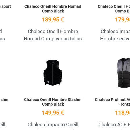
isport
Chaleco Oneill Hombre Nomad
Chaleco Oneill H
Comp Black
Comp B
189,95 €
179,9
d
Chaleco Oneill Hombre
Chaleco Impa
las
Nomad Comp varias tallas
Hombre en var
Add to Wishlist
Add to Wishlist
Quick View
Quick View
asher
Chaleco Oneill Hombre Slasher
Chaleco Prolimit A
Comp Black
Frontz
149,95 €
118,9
ill
Chaleco Impacto Oneill
Chaleco ACE F