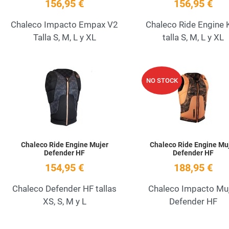
156,95 €
156,95 €
Chaleco Impacto Empax V2
Chaleco Ride Engine 
Talla S, M, L y XL
talla S, M, L y XL
Add to Wishlist
NO STOCK
Quick View
Chaleco Ride Engine Mujer
Chaleco Ride Engine Mu
Defender HF
Defender HF
154,95 €
188,95 €
Chaleco Defender HF tallas
Chaleco Impacto Mu
XS, S, M y L
Defender HF