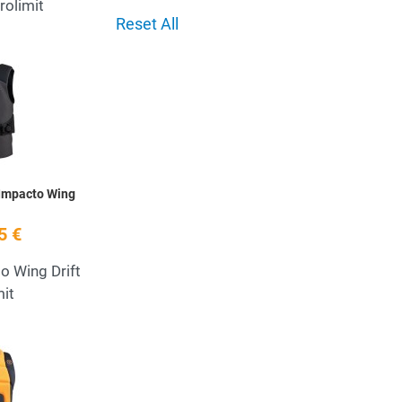
rolimit
Reset All
Add to Wishlist
Quick View
 Impacto Wing
5 €
o Wing Drift
mit
Add to Wishlist
Quick View