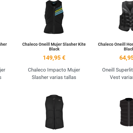
Add to Wishlist
Add to Wishlist
Quick View
Quick View
sher
Chaleco Oneill Mujer Slasher Kite
Chaleco Oneill Ho
Black
Blac
149,95 €
64,95
jer
Chaleco Impacto Mujer
Oneill Superl
s
Slasher varias tallas
Vest varia
Add to Wishlist
Add to Wishlist
Quick View
Quick View