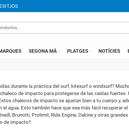
ESITJOS
roductos...
MARQUES
SEGONA MÀ
PLATGES
NOTÍCIES
das durante la práctica del surf, kitesurf o windsurf? Much
 chaleco de impacto para protegerse de las caídas fuertes.
stos chalecos de impacto se ajustan bien a tu cuerpo y, ad
 el agua. Esto también hace que sea más fácil recuperar el 
ll, Brunotti, Prolimit, Ride Engine, Dakine y otras grande
co de impacto?