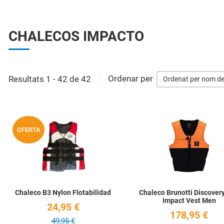
CHALECOS IMPACTO
Resultats 1 - 42 de 42
Ordenar per
Ordenat per nom de
Add to Wishlist
OFERTA
Quick View
Chaleco B3 Nylon Flotabilidad
Chaleco Brunotti Discovery
Impact Vest Men
24,95 €
178,95 €
49,95 €