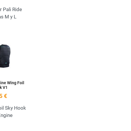
 Pali Ride
as M y L
Add to Wishlist
Quick View
ine Wing Foil
k V1
5 €
il Sky Hook
Engine