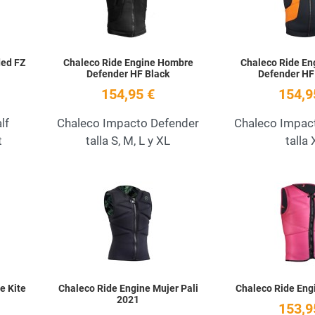
ded FZ
Chaleco Ride Engine Hombre
Chaleco Ride E
Defender HF Black
Defender HF
154,95 €
154,9
lf
Chaleco Impacto Defender
Chaleco Impac
t
talla S, M, L y XL
talla 
Add to Wishlist
Add to Wishlist
Quick View
Quick View
e Kite
Chaleco Ride Engine Mujer Pali
Chaleco Ride Engi
2021
153,9